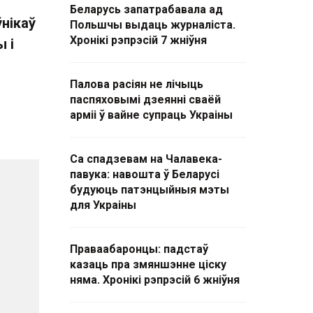
Беларусь запатрабавала ад
нікаў
Польшчы выдаць журналіста.
Хронікі рэпрэсій 7 жніўня
ы і
Палова расіян не лічыць
паспяховымі дзеянні сваёй
арміі ў вайне супраць Украіны
Са спадзевам на Чалавека-
павука: навошта ў Беларусі
будуюць патэнцыйныя мэты
для Украіны
Праваабаронцы: падстаў
казаць пра змяншэнне ціску
няма. Хронікі рэпрэсій 6 жніўня