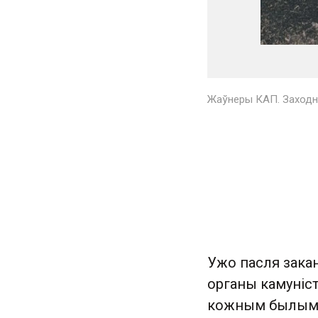
Жаўнеры КАП. Заходня
Ужо пасля зака
органы камуніс
кожным былым п