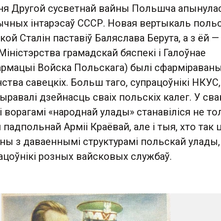
ня Другой сусветнай вайны Польшча апынулас
ычных інтарэсаў СССР. Новая вертыкаль поль
кой Сталін паставіў Баляслава Берута, а з ёй — 
(Міністэрства грамадскай бяспекі і Галоўнае
армацыі Войска Польскага) былі сфарміраваны
нства савецкіх. Больш таго, супрацоўнікі НКУС,
равалі дзейнасць сваіх польскіх калег. У св
і ворагамі «народнай улады» станавіліся не то
падпольнай Арміі Краёвай, але і тыя, хто так ц
ны з даваеннымі структурамі польскай улады, 
ацоўнікі розных вайсковых службаў.