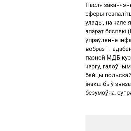
Пасля заканчэн
сферы геапаліт
улады, на чале я
апарат бяспекі 
ўпраўленне інф
вобраз і падабе
пазней МДБ куры
чаргу, галоўным
байцы польскай 
інакш быў звяза
безумоўна, супр