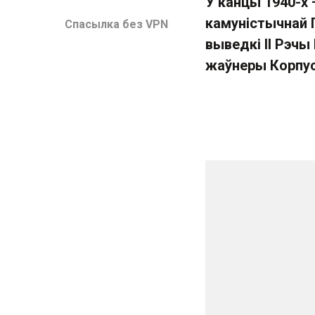
У канцы 1940-х
камуністычнай 
Спасылка без VPN
выведкі ІІ Рэчы
жаўнеры Корпус