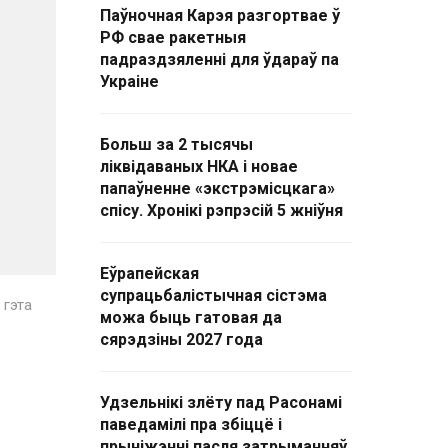
Паўночная Карэя разгортвае ў
РФ свае ракетныя
падраздзяленні для ўдараў па
Украіне
Больш за 2 тысячы
ліквідаваных НКА і новае
папаўненне «экстрэмісцкага»
спісу. Хронікі рэпрэсій 5 жніўня
Еўрапейская
супрацьбалістычная сістэма
 гэта
можа быць гатовая да
сярэдзіны 2027 года
Удзельнікі злёту пад Расонамі
паведамілі пра збіццё і
прыніжэнні пасля затрыманняў.