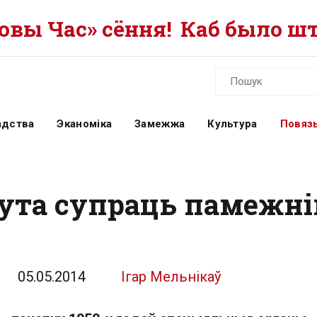
вы Час» сёння!
Каб было шт
адства
Эканоміка
Замежжа
Культура
Повязь
ута супраць памежні
05.05.2014
Ігар Мельнікаў