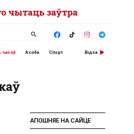
о чытаць заўтра
 часоў
Асоба
Спорт
Відэа
каў
АПОШНЯЕ НА САЙЦЕ