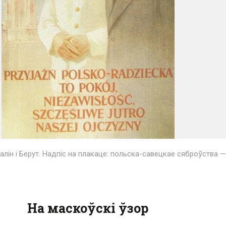
алін і Берут. Надпіс на плакаце: польска-савецкае сяброўства —
На маскоўскі ўзор