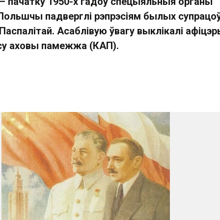
 — пачатку 1950-х гадоў спецыяльныя органы
Польшчы падверглі рэпрэсіям былых супрацоў
 Паспалітай. Асаблівую ўвагу выклікалі афіцэр
у аховы памежжа (КАП).