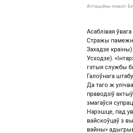
Агітацыйны плакат: Бе
Асаблівая ўваг
Стражы памежна
Захадзе краіны)
Усходзе). «Інта
гэтыя службы б
Галоўнага штабу
Да таго ж улічв
праводзіў акты
змагаўся супрац
Нарэшце, пад у
вайскоўцаў з вы
вайны» адыгры