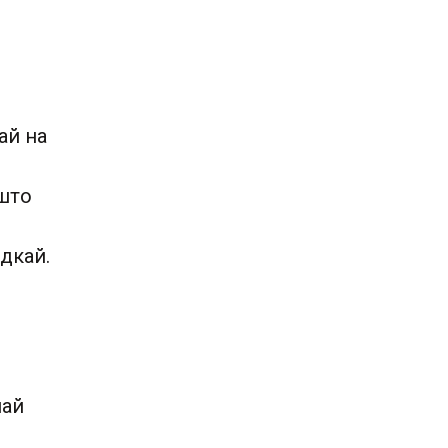
ай на
 што
дкай.
най