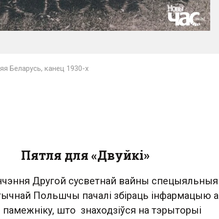
я Беларусь, канец 1930-х
Пятля для «Двуйкі»
нчэння Другой сусветнай вайны спецыяльныя
тычнай Польшчы пачалі збіраць інфармацыю а
амежніку, што знаходзіўся на тэрыторыі