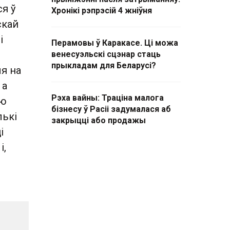
я ў
Хронікі рэпрэсій 4 жніўня
скай
і
Перамовы ў Каракасе. Ці можа
венесуэльскі сцэнар стаць
прыкладам для Беларусі?
я на
 а
Рэха вайны: Траціна малога
аю
бізнесу ў Расіі задумалася аб
лькі
закрыцці або продажы
і
і,