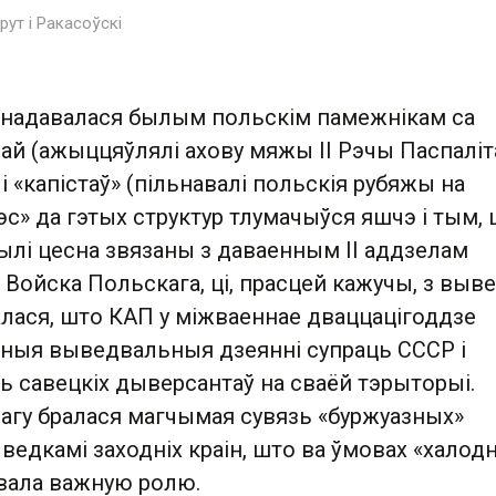
рут і Ракасоўскі
а надавалася былым польскім памежнікам са
й (ажыццяўлялі ахову мяжы ІІ Рэчы Паспаліт
 і «капістаў» (пільнавалі польскія рубяжы на
рэс» да гэтых структур тлумачыўся яшчэ і тым,
ылі цесна звязаны з даваенным ІІ аддзелам
 Войска Польскага, ці, прасцей кажучы, з выве
алася, што КАП у міжваеннае дваццацігоддзе
ўныя выведвальныя дзеянні супраць СССР і
ь савецкіх дыверсантаў на сваёй тэрыторыі.
вагу бралася магчымая сувязь «буржуазных»
ведкамі заходніх краін, што ва ўмовах «халод
вала важную ролю.