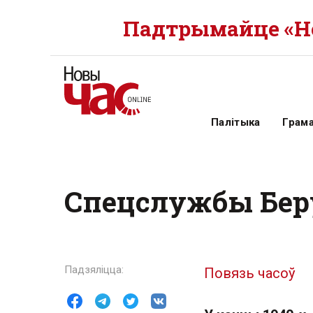
Падтрымайце «Но
Палітыка
Грам
Спецслужбы Бер
Повязь часоў