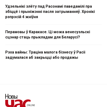
Удзельнікі злёту пад Расонамі паведамілі пра
збіццё і прыніжэнні пасля затрыманняў. Хронікі
рэпрэсій 4 жніўня
Перамовы ў Каракасе. Ці можа венесуэльскі
сцэнар стаць прыкладам для Беларусі?
Рэха вайны: Траціна малога бізнесу ў Расіі
задумалася аб закрыцці або продажы