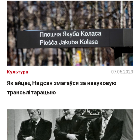
Культура
07.05.2023
Як айцец Надсан змагаўся за навуковую
трансьлітарацыю