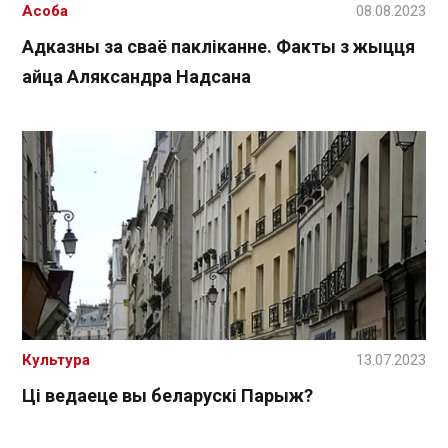
Асоба
08.08.2023
Адказны за сваё пакліканне. Факты з жыцця
айца Аляксандра Надсана
Культура
13.07.2023
Ці ведаеце вы беларускі Парыж?