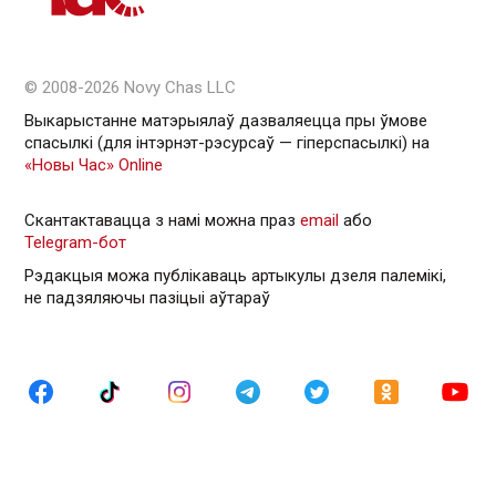
© 2008-2026 Novy Chas LLC
Выкарыстанне матэрыялаў дазваляецца пры ўмове
спасылкі (для інтэрнэт-рэсурсаў — гiперспасылкi) на
«Новы Час» Online
Скантактавацца з намі можна праз
email
або
Telegram-бот
Рэдакцыя можа публікаваць артыкулы дзеля палемікі,
не падзяляючы пазіцыі аўтараў