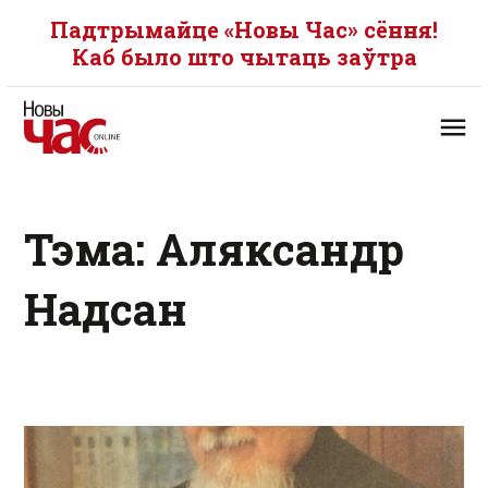
Падтрымайце «Новы Час» сёння!
Каб было што чытаць заўтра
Тэма: Аляксандр
Надсан