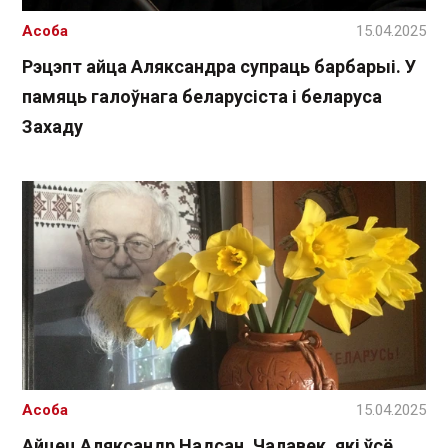
Асоба
15.04.2025
Рэцэпт айца Аляксандра супраць барбарыі. У
памяць галоўнага беларусіста і беларуса
Захаду
Асоба
15.04.2025
Айцец Аляксандр Надсан. Чалавек, які ўсё