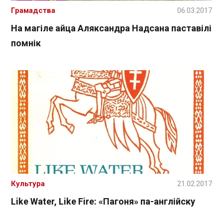
Грамадства
06.03.2017
На магіле айца Аляксандра Надсана паставілі
помнік
Культура
21.02.2017
Like Water, Like Fire: «Пагоня» па-англійску