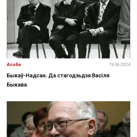
Асоба
19.06.2024
Быкаў-Надсан. Да стагодзьдзя Васіля
Быкава