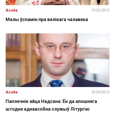
Асоба
19.05.2015
Малы ўспамін пра вялікага чалавека
Асоба
20.04.2015
Паплечнік айца Надсана: Ён да апошняга
штодня аднаасобна служыў Літургію