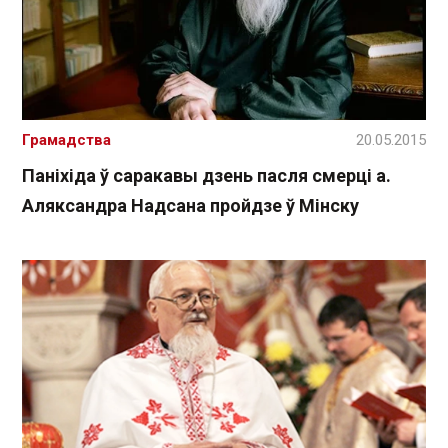
Грамадства
20.05.2015
Паніхіда ў саракавы дзень пасля смерці а.
Аляксандра Надсана пройдзе ў Мінску