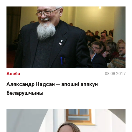
Асоба
08.08.2017
Аляксандр Надсан — апошні апякун
беларушчыны