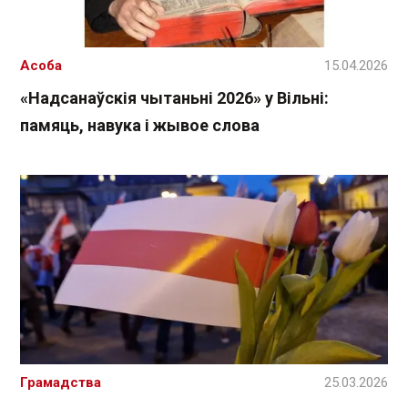
Асоба
15.04.2026
«Надсанаўскія чытаньні 2026» у Вільні:
памяць, навука і жывое слова
Грамадства
25.03.2026