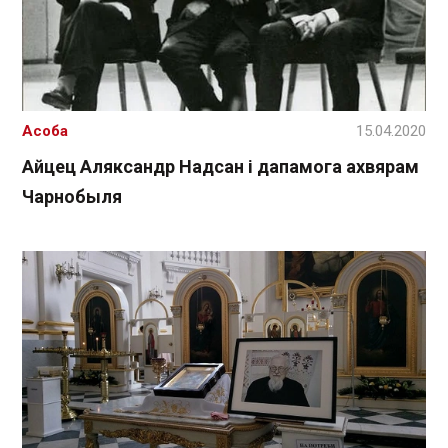
Асоба
15.04.2020
Айцец Аляксандр Надсан і дапамога ахвярам
Чарнобыля