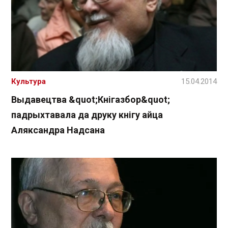
Культура
15.04.2014
Выдавецтва &quot;Кнігазбор&quot;
падрыхтавала да друку кнігу айца
Аляксандра Надсана