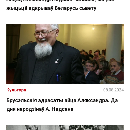
жыцьцё адкрываў Беларусь сьвету
Культура
08.08.2024
Брусэльскія адрасаты айца Аляксандра. Да
дня народзінаў А. Надсана