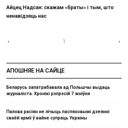
Айцец Надсан: cкажам «браты» і тым, што
ненавідзяць нас
1
‹
›
АПОШНЯЕ НА САЙЦЕ
Беларусь запатрабавала ад Польшчы выдаць
журналіста. Хронікі рэпрэсій 7 жніўня
Палова расіян не лічыць паспяховымі дзеянні
сваёй арміі ў вайне супраць Украіны