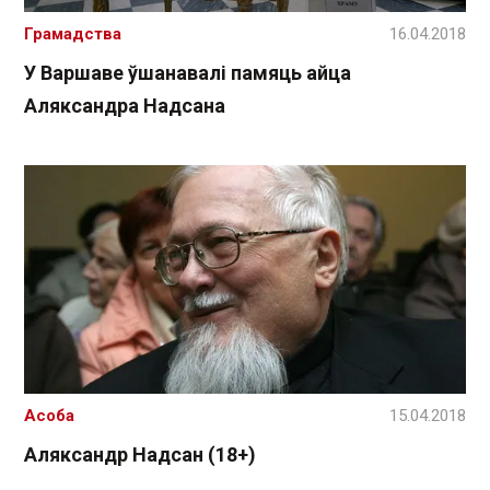
Грамадства
16.04.2018
У Варшаве ўшанавалі памяць айца
Аляксандра Надсана
Асоба
15.04.2018
Аляксандр Надсан (18+)