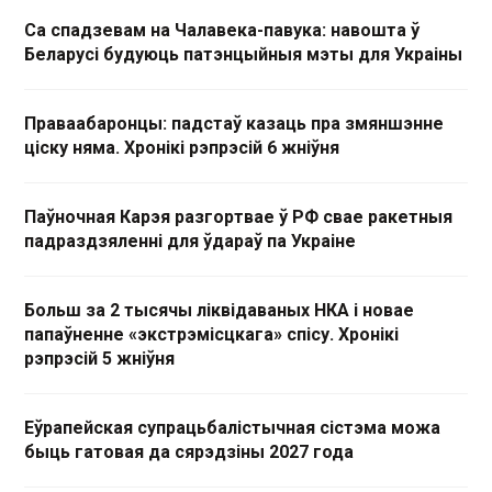
Са спадзевам на Чалавека-павука: навошта ў
Беларусі будуюць патэнцыйныя мэты для Украіны
Праваабаронцы: падстаў казаць пра змяншэнне
ціску няма. Хронікі рэпрэсій 6 жніўня
Паўночная Карэя разгортвае ў РФ свае ракетныя
падраздзяленні для ўдараў па Украіне
Больш за 2 тысячы ліквідаваных НКА і новае
папаўненне «экстрэмісцкага» спісу. Хронікі
рэпрэсій 5 жніўня
Еўрапейская супрацьбалістычная сістэма можа
быць гатовая да сярэдзіны 2027 года