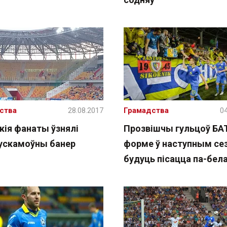
ства
28.08.2017
Грамадства
04
кія фанаты ўзнялі
Прозвішчы гульцоў БА
ускамоўны банер
форме ў наступным се
будуць пісацца па-бел