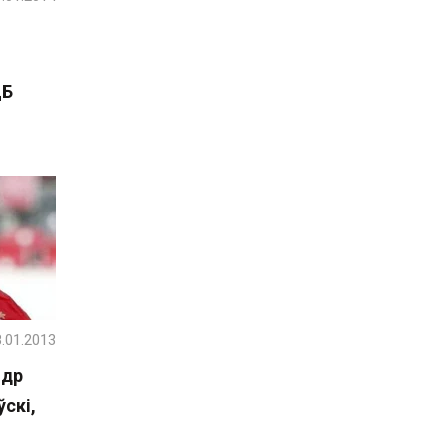
ДБ
.01.2013
ндр
скі,