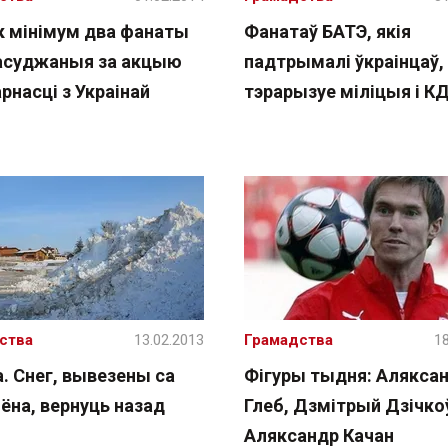
к мінімум два фанаты
Фанатаў БАТЭ, якія
асуджаныя за акцыю
падтрымалі ўкраінцаў,
рнасці з Украінай
тэрарызуе міліцыя і К
ства
13.02.2013
Грамадства
18
. Снег, вывезены са
Фігуры тыдня: Алякса
ёна, вернуць назад
Глеб, Дзмітрый Дзічкоў
Аляксандр Качан