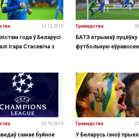
ства
12.12.2015
Грамадства
06
істам года ў Беларусі
БАТЭ атрымаў пуцёўку 
лі Ігара Стасевіча з
футбольную еўравосен
ства
22.10.2014
Грамадства
21
зведаў самае буйное
У Беларусь ізноў прыех