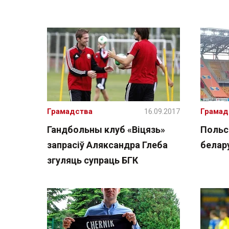
Грамадства
16.09.2017
Грамад
Гандбольны клуб «Віцязь»
Польс
запрасіў Аляксандра Глеба
белар
згуляць супраць БГК