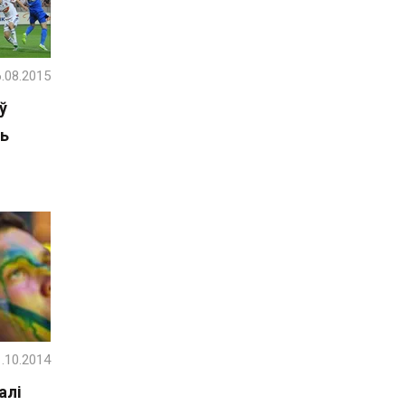
.08.2015
ў
ь
.10.2014
алі