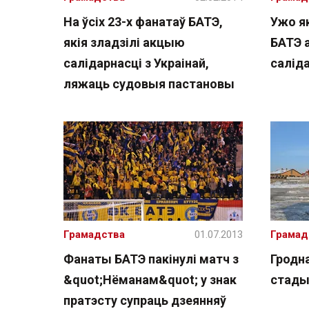
На ўсіх 23-х фанатаў БАТЭ,
Ужо я
якія зладзілі акцыю
БАТЭ 
салідарнасці з Украінай,
саліда
ляжаць судовыя пастановы
Грамадства
01.07.2013
Грамад
Фанаты БАТЭ пакінулі матч з
Гродна
&quot;Нёманам&quot; у знак
стады
пратэсту супраць дзеянняў