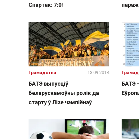
Спартак: 7:0!
паражэ
Грамадства
13.09.2014
Грамад
БАТЭ выпусціў
БАТЭ 
беларускамоўны ролік да
Еўроп
старту ў Лізе чэмпіёнаў