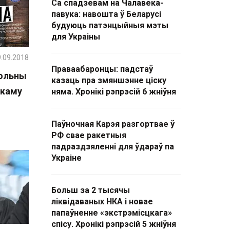
Са спадзевам на Чалавека-
павука: навошта ў Беларусі
будуюць патэнцыйныя мэты
для Украіны
.09.2018
Праваабаронцы: падстаў
больны
казаць пра змяншэнне ціску
ікаму
няма. Хронікі рэпрэсій 6 жніўня
Паўночная Карэя разгортвае ў
РФ свае ракетныя
падраздзяленні для ўдараў па
Украіне
Больш за 2 тысячы
ліквідаваных НКА і новае
папаўненне «экстрэмісцкага»
спісу. Хронікі рэпрэсій 5 жніўня