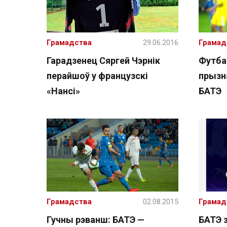
Грамадства
29.06.2016
Грамад
Гарадзенец Сяргей Чэрнік
Футбал
перайшоў у французскі
прызна
«Нансі»
БАТЭ
Грамадства
02.08.2015
Грамад
Гучны рэванш: БАТЭ —
БАТЭ 