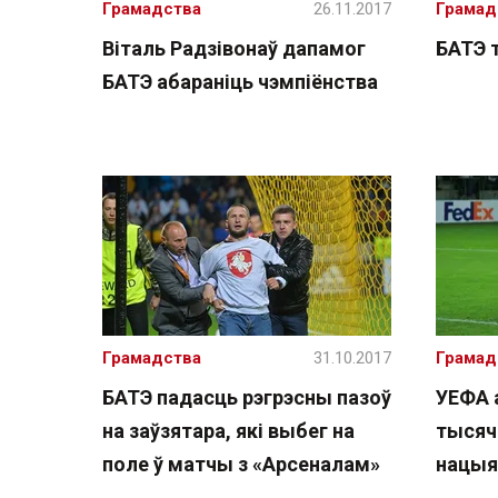
Грамадства
26.11.2017
Грамад
Віталь Радзівонаў дапамог
БАТЭ 
БАТЭ абараніць чэмпіёнства
Грамадства
31.10.2017
Грамад
БАТЭ падасць рэгрэсны пазоў
УЕФА 
на заўзятара, які выбег на
тысяч 
поле ў матчы з «Арсеналам»
нацыя