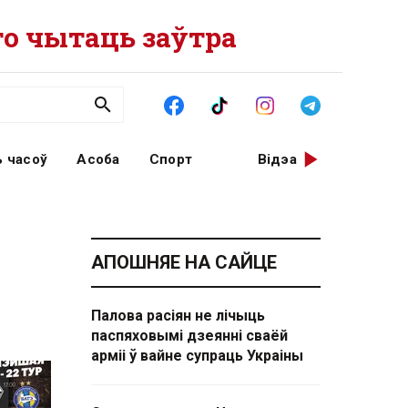
о чытаць заўтра
 часоў
Асоба
Спорт
Відэа
АПОШНЯЕ НА САЙЦЕ
Палова расіян не лічыць
паспяховымі дзеянні сваёй
арміі ў вайне супраць Украіны