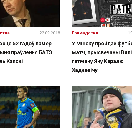
ства
22.09.2018
Грамадства
19
осце 52 гадоў памёр
У Мінску пройдзе фут
ыня праўлення БАТЭ
матч, прысвечаны Вял
ль Капскі
гетману Яну Каралю
Хадкевічу