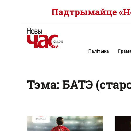
Падтрымайце «Но
Палітыка
Грам
Тэма: БАТЭ (стар