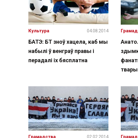
Культура
04.08.2014
Грамад
БАТЭ: БТ зноў хацела, каб мы
Анатол
набылі ў венграў правы і
здымк
перадалі іх бясплатна
фанат
твары
Грамадства
02.02.2014
Грамад