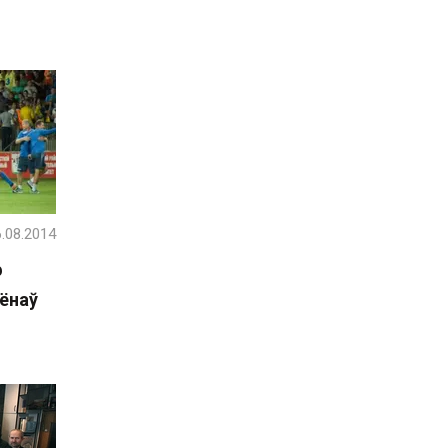
.08.2014
ф
іёнаў