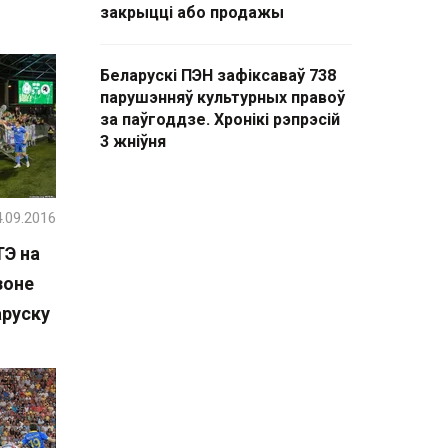
закрыцці або продажы
Беларускі ПЭН зафіксаваў 738
парушэнняў культурных правоў
за паўгоддзе. Хронікі рэпрэсій
3 жніўня
.09.2016
ТЭ на
зоне
аруску