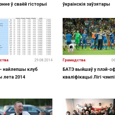
нне ў сваёй гісторыі
ўкраінскія заўзятары
ства
29.08.2014
Грамадства
06
— найлепшы клуб
БАТЭ выйшаў у плэй-о
ы лета 2014
кваліфікацыі Лігі чэмп