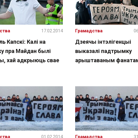
ства
17.02.2014
Грамадства
06
ь Капскі: Калі на
Дзеячы інтэлігенцыі
у пра Майдан былі
выказалі падтрымку
ы, хай адкрыюць свае
арыштаваным фаната
ства
01.02.2014
Грамадства
31