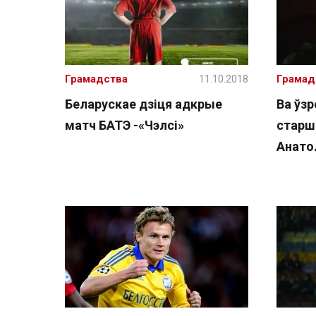
Грамадства
11.10.2018
Грамад
Беларускае дзіця адкрые
Ва ўзр
матч БАТЭ -«Чэлсі»
старш
Анато