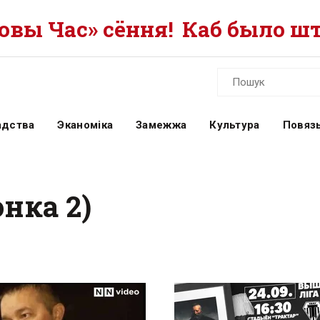
вы Час» сёння!
Каб было шт
адства
Эканоміка
Замежжа
Культура
Повязь
онка 2)