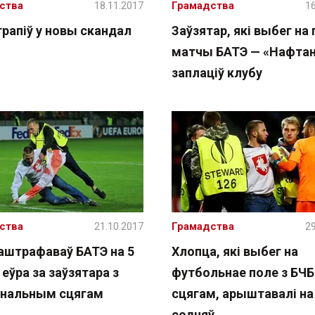
ства
18.11.2017
Грамадства
16
трапіў у новы скандал
Заўзятар, які выбег на 
матчы БАТЭ — «Нафтан
заплаціў клубу
ства
21.10.2017
Грамадства
29
аштрафаваў БАТЭ на 5
Хлопца, які выбег на
еўра за заўзятара з
футбольнае поле з БЧБ
нальным сцягам
сцягам, арыштавалі на
содняў