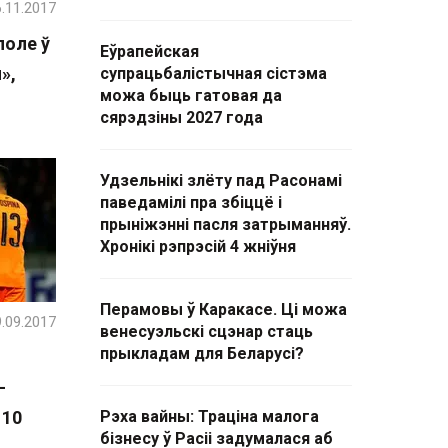
.11.2017
поле ў
Еўрапейская
»,
супрацьбалістычная сістэма
можа быць гатовая да
сярэдзіны 2027 года
Удзельнікі злёту пад Расонамі
паведамілі пра збіццё і
прыніжэнні пасля затрыманняў.
Хронікі рэпрэсій 4 жніўня
Перамовы ў Каракасе. Ці можа
.09.2017
венесуэльскі сцэнар стаць
прыкладам для Беларусі?
-
 10
Рэха вайны: Траціна малога
бізнесу ў Расіі задумалася аб