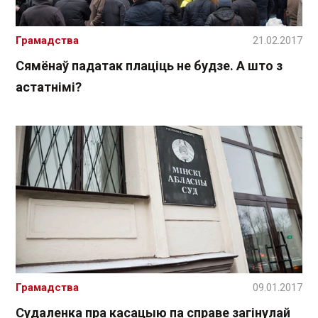
Грамадства
21.02.2017
Сямёнаў падатак плаціць не будзе. А што з
астатнімі?
Грамадства
09.01.2017
Судаленка пра касацыю па справе загінулай