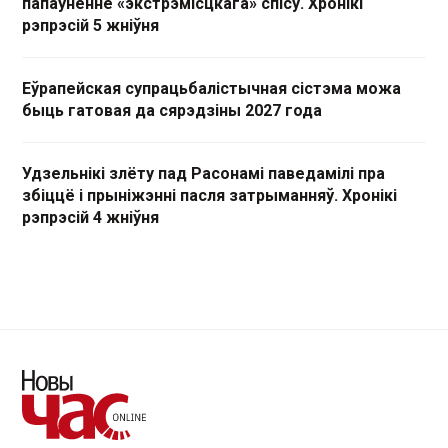
папаўненне «экстрэмісцкага» спісу. Хронікі
рэпрэсій 5 жніўня
Еўрапейская супрацьбалістычная сістэма можа
быць гатовая да сярэдзіны 2027 года
Удзельнікі злёту пад Расонамі паведамілі пра
збіццё і прыніжэнні пасля затрыманняў. Хронікі
рэпрэсій 4 жніўня