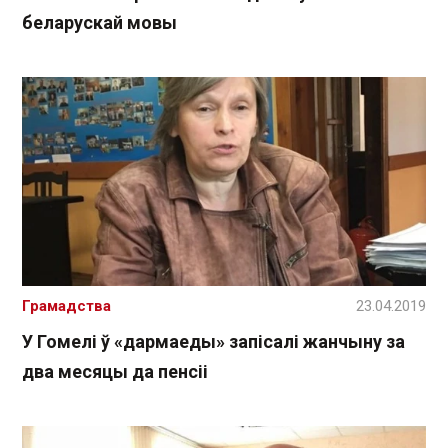
беларускай мовы
Грамадства
23.04.2019
У Гомелі ў «дармаеды» запісалі жанчыну за
два месяцы да пенсіі