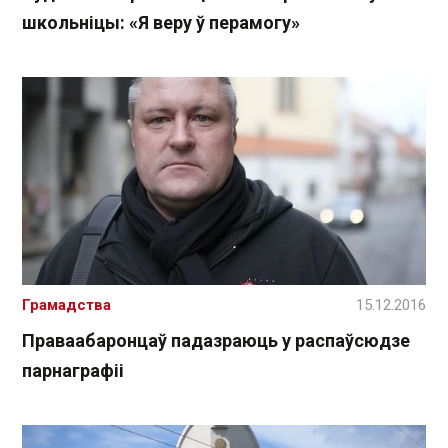
школьніцы: «Я веру ў перамогу»
Грамадства
15.12.2016
Праваабаронцаў падазраюць у распаўсюдзе
парнаграфіі