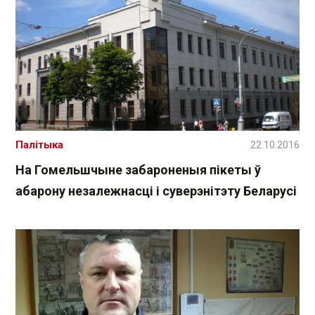
Палітыка
22.10.2016
На Гомельшчыне забароненыя пікеты ў
абарону незалежнасці і суверэнітэту Беларусі