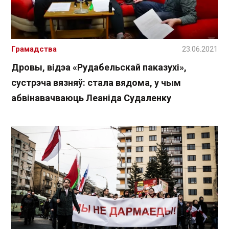
Грамадства
23.06.2021
Дровы, відэа «Рудабельскай паказухі»,
сустрэча вязняў: стала вядома, у чым
абвінавачваюць Леаніда Судаленку