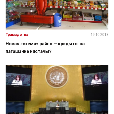
Грамадства
19.10.2018
Новая «схема» райпо — крэдыты на
пагашэнне нястачы?