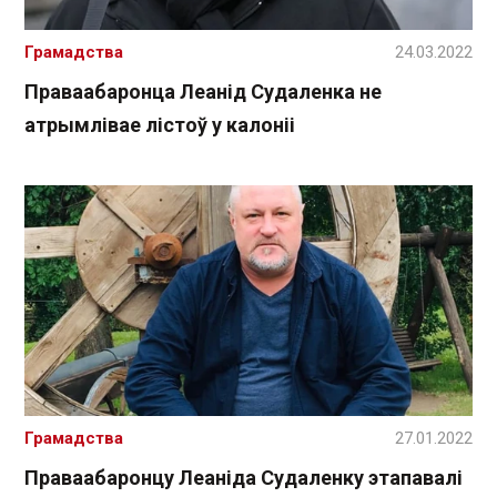
Грамадства
24.03.2022
Праваабаронца Леанід Судаленка не
атрымлівае лістоў у калоніі
Грамадства
27.01.2022
Праваабаронцу Леаніда Судаленку этапавалі