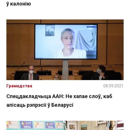
ў калонію
Грамадства
08.09.2021
Спецдакладчыца ААН: Не хапае слоў, каб
апісаць рэпрэсіі ў Беларусі