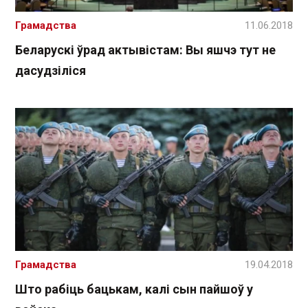
Грамадства
11.06.2018
Беларускі ўрад актывістам: Вы яшчэ тут не
дасудзіліся
Грамадства
19.04.2018
Што рабіць бацькам, калі сын пайшоў у