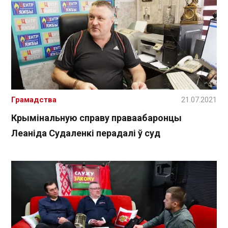
Грамадства
21.07.2021
Крымінальную справу праваабаронцы
Леаніда Судаленкі перадалі ў суд