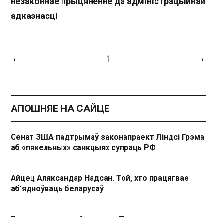
незаконнае прыцяненне да адміністрацыйнай
адказнасці
1
‹
›
АПОШНЯЕ НА САЙЦЕ
Сенат ЗША падтрымаў законапраект Ліндсі Грэма
аб «пякельных» санкцыях супраць РФ
Айцец Аляксандар Надсан. Той, хто працягвае
аб'ядноўваць беларусаў