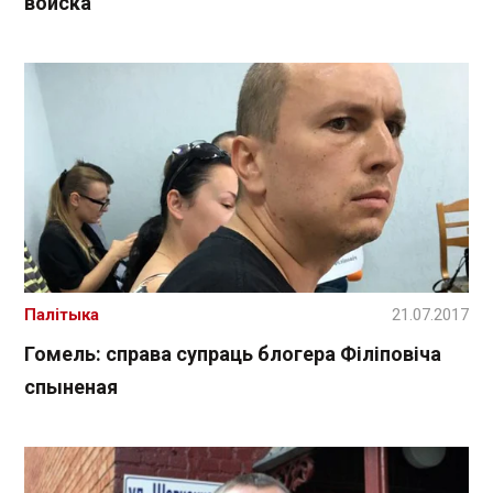
войска
Палітыка
21.07.2017
Гомель: справа супраць блогера Філіповіча
спыненая