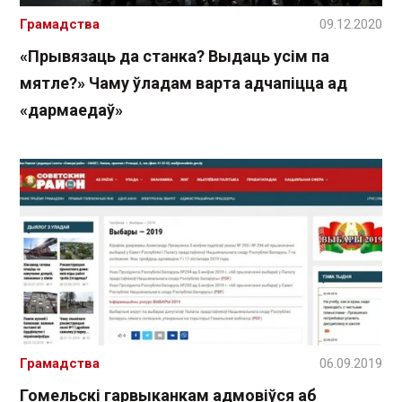
Грамадства
09.12.2020
«Прывязаць да станка? Выдаць усім па
мятле?» Чаму ўладам варта адчапіцца ад
«дармаедаў»
Грамадства
06.09.2019
Гомельскі гарвыканкам адмовіўся аб