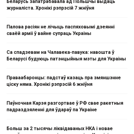
Беларусь запатрабавала ад Польшчы выдаць
журналіста. Хронікі рэпрэсій 7 жніўня
Палова расіян не лічыць паспяховымі дзеянні
сваёй арміі ў вайне супраць Украіны
Са спадзевам на Чалавека-павука: навошта ў
Беларусі будуюць патэнцыйныя мэты для Украіны
Праваабаронцы: падстаў казаць пра змяншэнне
ціску няма. Хронікі рэпрэсій 6 жніўня
Паўночная Карэя разгортвае ў РФ свае ракетныя
падраздзяленні для ўдараў па Украіне
Больш за 2 тысячы ліквідаваных НКА і новае