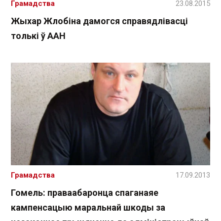
Грамадства
23.08.2015
Жыхар Жлобіна дамогся справядлівасці
толькі ў ААН
Грамадства
17.09.2013
Гомель: праваабаронца спаганаяе
кампенсацыю маральнай шкоды за