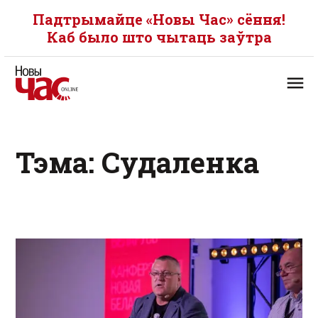
Падтрымайце «Новы Час» сёння!
Каб было што чытаць заўтра
Тэма: Судаленка