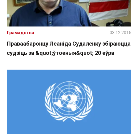
Грамадства
03.12.2015
Праваабаронцу Леаніда Судаленку збіраюцца
судзіць за &quot;ўтоеныя&quot; 20 еўра