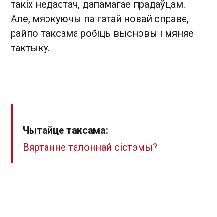
такіх недастач, дапамагае прадаўцам.
Але, мяркуючы па ​​гэтай новай справе,
райпо таксама робіць высновы і мяняе
тактыку.
Чытайце таксама:
Вяртанне талоннай сістэмы?