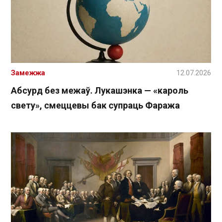
Замежжа
12.07.2026
Абсурд без межаў. Лукашэнка — «кароль
свету», смеццевы бак супраць Фаража