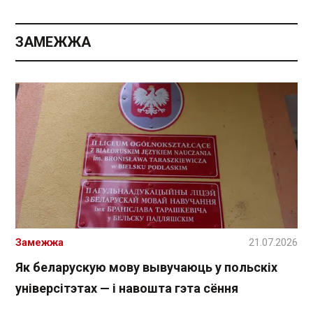
ЗАМЕЖЖА
Замежжа
21.07.2026
Як беларускую мову вывучаюць у польскіх
універсітэтах — і навошта гэта сёння