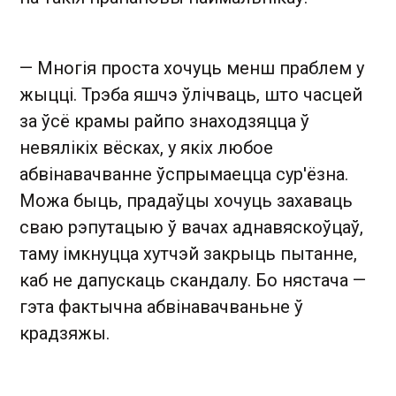
— Многія проста хочуць менш праблем у
жыцці. Трэба яшчэ ўлічваць, што часцей
за ўсё крамы райпо знаходзяцца ў
невялікіх вёсках, у якіх любое
абвінавачванне ўспрымаецца сур'ёзна.
Можа быць, прадаўцы хочуць захаваць
сваю рэпутацыю ў вачах аднавяскоўцаў,
таму імкнуцца хутчэй закрыць пытанне,
каб не дапускаць скандалу. Бо нястача —
гэта фактычна абвінавачваньне ў
крадзяжы.