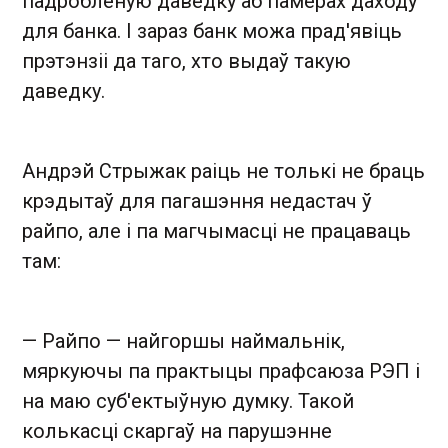
падробленую даведку аб памерах даходу
для банка. І зараз банк можа прад'явіць
прэтэнзіі да таго, хто выдаў такую ​​
даведку.
Андрэй Стрыжак раіць не толькі не браць
крэдытаў для пагашэння недастач ў
райпо, але і па магчымасці не працаваць
там:
— Райпо — найгоршы наймальнік,
мяркуючы па практыцы прафсаюза РЭП і
на маю суб'ектыўную думку. Такой
колькасці скаргаў на парушэнне