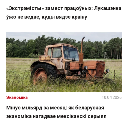
«Экстрэмісты» замест працоўных: Лукашэнка
ўжо не ведае, куды вядзе краіну
Эканоміка
10.04.2026
Мінус мільярд за месяц: як беларуская
эканоміка нагадвае мексіканскі серыял