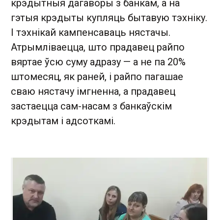
крэдытныя дагаворы з банкам, а на
гэтыя крэдыты купляць бытавую тэхніку.
І тэхнікай кампенсаваць нястачы.
Атрымліваецца, што прадавец райпо
вяртае ўсю суму адразу — а не па 20%
штомесяц, як раней, і райпо пагашае
сваю нястачу імгненна, а прадавец
застаецца сам-насам з банкаўскім
крэдытам і адсоткамі.