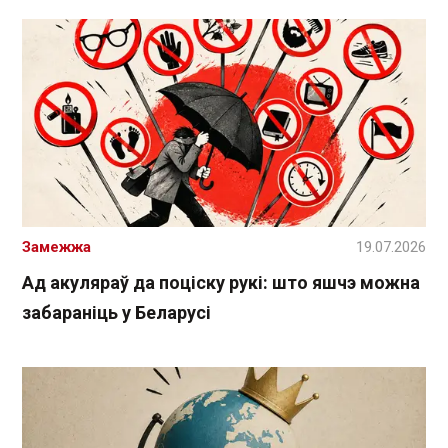
Замежжа
19.07.2026
Ад акуляраў да поціску рукі: што яшчэ можна
забараніць у Беларусі