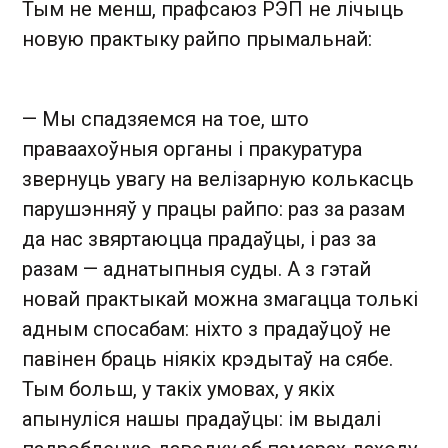
Тым не менш, прафсаюз РЭП не лічыць
новую практыку райпо прымальнай:
— Мы спадзяемся на тое, што
праваахоўныя органы і пракуратура
звернуць увагу на велізарную колькасць
парушэнняў у працы райпо: раз за разам
да нас звяртаюцца прадаўцы, і раз за
разам — аднатыпныя суды. А з гэтай
новай практыкай можна змагацца толькі
адным спосабам: ніхто з прадаўцоў не
павінен браць ніякіх крэдытаў на сябе.
Тым больш, у такіх умовах, у якіх
апынуліся нашы прадаўцы: ім выдалі