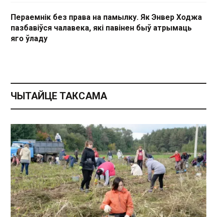
Пераемнік без права на памылку. Як Энвер Ходжа
пазбавіўся чалавека, які павінен быў атрымаць
яго ўладу
ЧЫТАЙЦЕ ТАКСАМА