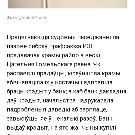
Фота: grodno24.com
Працягваюцца судовыя паседжанні па
пазове сябраў прафсаюза РЭП
прадавачак крамы райпо з вёскі
Цагельня Гомельскага раёна. Як
распавялі прадаўцы, кіраўніцтва крамы
абвінаваціла іх у нястачы і адправіла
браць крэдыт у банк; а каб банк дакладна
даў крэдыт, начальства надрукавала
падробленыя даведкі аб зарплаце,
завысіўшы яе ў некалькі разоў. Банк
выдаў крэдыт, на яго жанчыны купілі