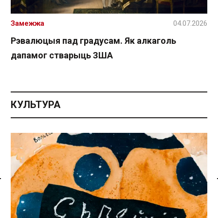
Замежжа
04.07.2026
Рэвалюцыя пад градусам. Як алкаголь
дапамог стварыць ЗША
КУЛЬТУРА
Спасылка без VPN