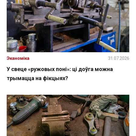
Эканоміка
31.07.2026
У свеце «ружовых поні»: ці доўга можна
трымацца на фікцыях?