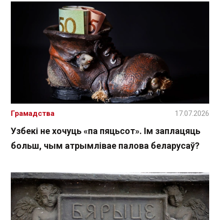
Грамадства
17.07.2026
Узбекі не хочуць «па пяцьсот». Ім заплацяць
больш, чым атрымлівае палова беларусаў?