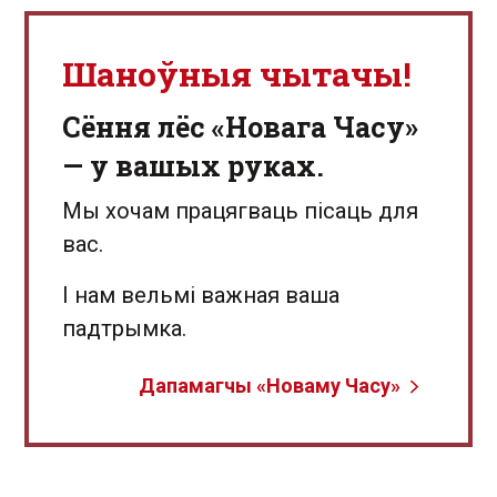
Шаноўныя чытачы!
Сёння лёс «Новага Часу»
— у вашых руках.
Мы хочам працягваць пісаць для
вас.
І нам вельмі важная ваша
падтрымка.
Дапамагчы «Новаму Часу»