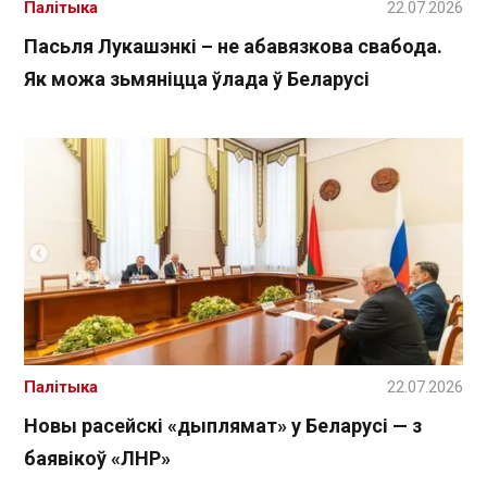
Палітыка
22.07.2026
Пасьля Лукашэнкі – не абавязкова свабода.
Як можа зьмяніцца ўлада ў Беларусі
Палітыка
22.07.2026
Новы расейскі «дыплямат» у Беларусі — з
баявікоў «ЛНР»