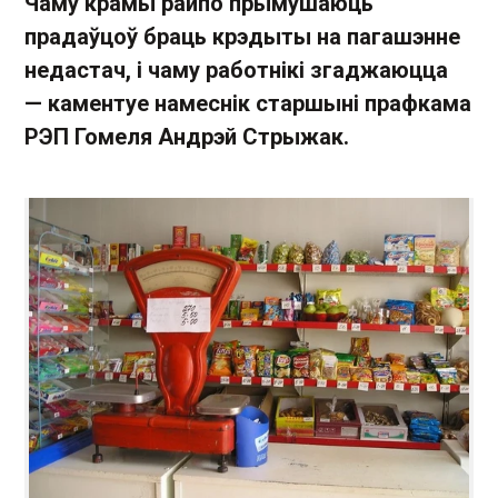
Чаму крамы райпо прымушаюць
прадаўцоў браць крэдыты на пагашэнне
недастач, і чаму работнікі згаджаюцца
— каментуе намеснік старшыні прафкама
РЭП Гомеля Андрэй Стрыжак.