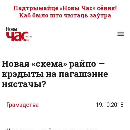
Падтрымайце «Новы Час» сёння!
Каб было што чытаць заўтра
Новая «схема» райпо —
крэдыты на пагашэнне
нястачы?
Грамадства
19.10.2018