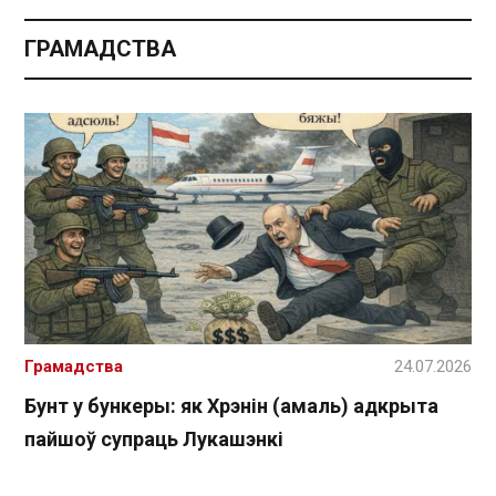
ГРАМАДСТВА
Грамадства
24.07.2026
Бунт у бункеры: як Хрэнін (амаль) адкрыта
пайшоў супраць Лукашэнкі