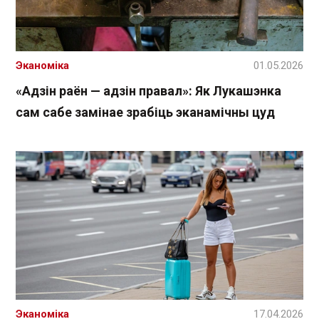
Эканоміка
01.05.2026
«Адзін раён — адзін правал»: Як Лукашэнка
сам сабе замінае зрабіць эканамічны цуд
Эканоміка
17.04.2026