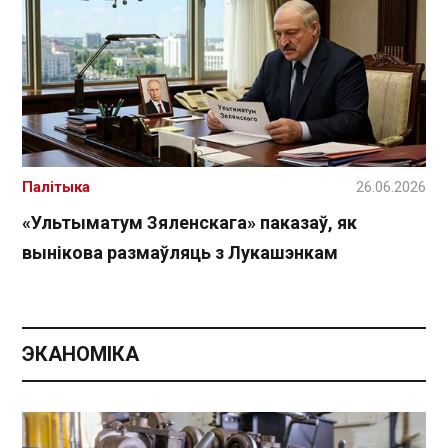
Палітыка
26.06.2026
«Ультыматум Зяленскага» паказаў, як
вынікова размаўляць з Лукашэнкам
ЭКАНОМІКА