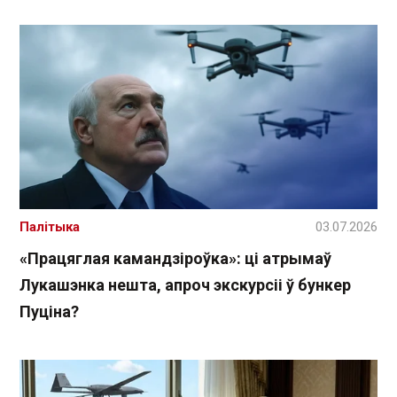
Палітыка
03.07.2026
«Працяглая камандзіроўка»: ці атрымаў
Лукашэнка нешта, апроч экскурсіі ў бункер
Пуціна?