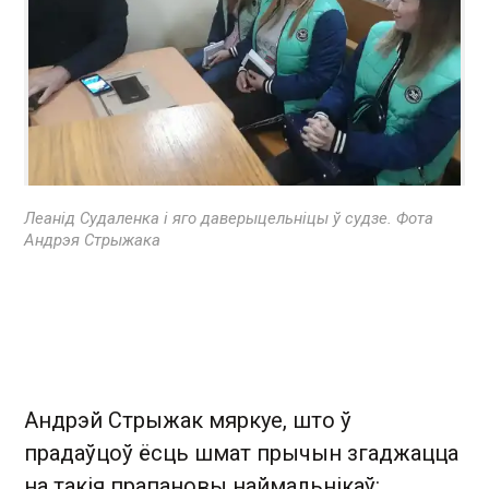
Леанід Судаленка і яго даверыцельніцы ў судзе. Фота
Андрэя Стрыжака
Андрэй Стрыжак мяркуе, што ў
прадаўцоў ёсць шмат прычын згаджацца
на такія прапановы наймальнікаў: