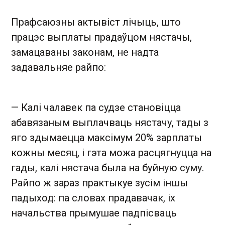
Прафсаюзны актывіст лічыць, што
працэс выплаты прадаўцом нястачы,
замацаваны законам, не надта
задавальняе райпо:
— Калі чалавек па судзе становіцца
абавязаным выплачваць нястачу, тады з
яго здымаецца максімум 20% зарплаты
кожны месяц, і гэта можа расцягнуцца на
гады, калі нястача была на буйную суму.
Райпо ж зараз практыкуе зусім іншы
падыход: па словах прадавачак, іх
начальства прымушае падпісваць