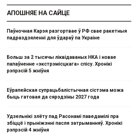
АПОШНЯЕ НА САЙЦЕ
Паўночная Карэя разгортвае ў РФ свае ракетныя
падраздзяленні для ўдараў па Украіне
Больш за 2 тысячы ліквідаваных НКА і новае
папаўненне «экстрэмісцкага» спісу. Хронікі
рэпрэсій 5 жніўня
Еўрапейская супрацьбалістычная сістэма можа
быць гатовая да сярэдзіны 2027 года
Удзельнікі злёту пад Расонамі паведамілі пра
збіццё і прыніжэнні пасля затрыманняў. Хронікі
рэпрэсій 4 жніўня