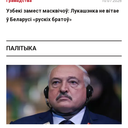
Грамадства
10.07.2026
Узбекі замест масквічоў: Лукашэнка не вітае
ў Беларусі «рускіх братоў»
ПАЛІТЫКА