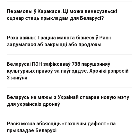
Перамовы ў Каракасе. Ці можа венесуэльскі
сцэнар стаць прыкладам для Беларусі?
Рэха вайны: Траціна малога бізнесу ў Расіі
задумалася аб закрыцці або продажы
Беларускі ПЭН зафіксаваў 738 парушэнняў
культурных правоў за паўгоддзе. Хронікі рэпрэсій
3 жніўня
Беларусь на мяжы з Украінай стварае новую мэту
для украінскіх дронаў
Расія можа абвясціць «тэхнічны дэфолт» па
прыкладзе Беларусі