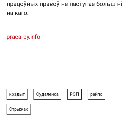
працоўных правоў не паступае больш ні
на каго.
praca-by.info
крэдыт
Судаленка
РЭП
райпо
Стрыжак