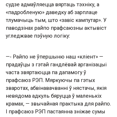
судзе адмаўляецца вяртаць тэхніку, а
«падробленую» даведку аб зарплаце
тлумачыць тым, што «завіс кампутар». У
паводзінах райпо прафсаюзны актывіст
угледжвае пэўную логіку:
—- Райпо не ўпершыню наш «кліент» —
прадаўцы з гэтай гандлёвай арганізацыі
часта звяртаюцца па дапамогу ў
прафсаюз РЭП. Мяркуючы па гэтых
зваротах, абвінавачванні ў нястачы, якія
невядома адкуль бяруцца ў маленькіх
крамах, — звычайная практыка для райпо.
І прафсаюз РЭП пастаянна зніжае сумы