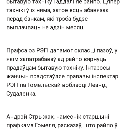
бытавую тэхніку і аддалі яе райпо. Цяпер
тэхнікі ў іх няма, затое ёсць абавязак
перад банкам, які трэба будзе
выплачваць не адзін месяц.
Прафсаюз РЭП дапамог скласці пазоў, у
якім запатрабаваў ад райпо вярнуць
прадаўцам бытавую тэхніку. Інтарэсы
жанчын прадстаўляе прававы інспектар
РЭП па Гомельскай вобласці Леанід
Судаленка.
Андрэй Стрыжак, намеснік старшыні
прафкама Гомеля, расказаў, што райпо ў