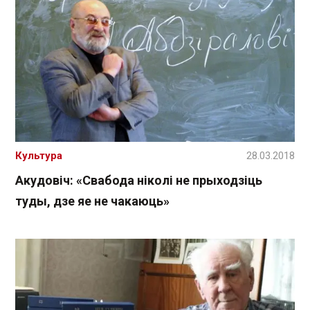
Культура
28.03.2018
Акудовіч: «Свабода ніколі не прыходзіць
туды, дзе яе не чакаюць»