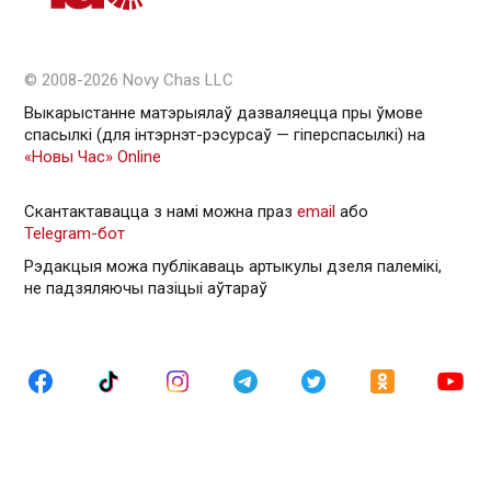
© 2008-2026 Novy Chas LLC
Выкарыстанне матэрыялаў дазваляецца пры ўмове
спасылкі (для інтэрнэт-рэсурсаў — гiперспасылкi) на
«Новы Час» Online
Скантактавацца з намі можна праз
email
або
Telegram-бот
Рэдакцыя можа публікаваць артыкулы дзеля палемікі,
не падзяляючы пазіцыі аўтараў