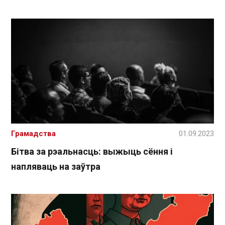
Грамадства
01.09.2023
Бітва за рэальнасць: выжыць сёння і
напляваць на заўтра