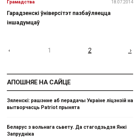
Грамадства
18.07.2014
Гарадзенскі ўніверсітэт пазбаўляецца
іншадумцаў
1
2
›
‹
АПОШНЯЕ НА САЙЦЕ
Зяленскі: рашэнне аб перадачы Украіне ліцэнзій на
вытворчасць Patriot прынята
Беларус з вольнага сьвету. Да стагодзьдзя Янкі
Запрудніка