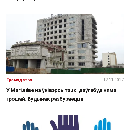
Грамадства
17.11.2017
У Магілёве на ўнівэрсытэцкі даўгабуд няма
грошай. Будынак разбураецца