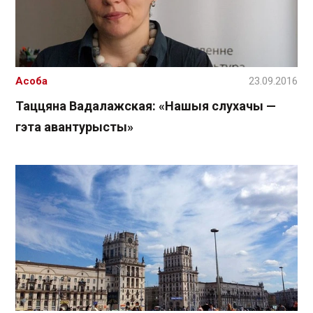
Асоба
23.09.2016
Таццяна Вадалажская: «Нашыя слухачы —
гэта авантурысты»