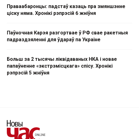
Праваабаронцы: падстаў казаць пра змяншэнне
ціску няма. Хронікі рэпрэсій 6 жніўня
Паўночная Карэя разгортвае ў РФ свае ракетныя
падраздзяленні для ўдараў па Украіне
Больш за 2 тысячы ліквідаваных НКА і новае
папаўненне «экстрэмісцкага» спісу. Хронікі
рэпрэсій 5 жніўня