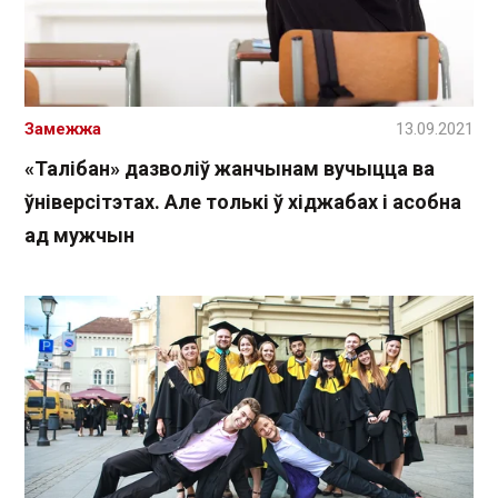
Замежжа
13.09.2021
«Талібан» дазволіў жанчынам вучыцца ва
ўніверсітэтах. Але толькі ў хіджабах і асобна
ад мужчын