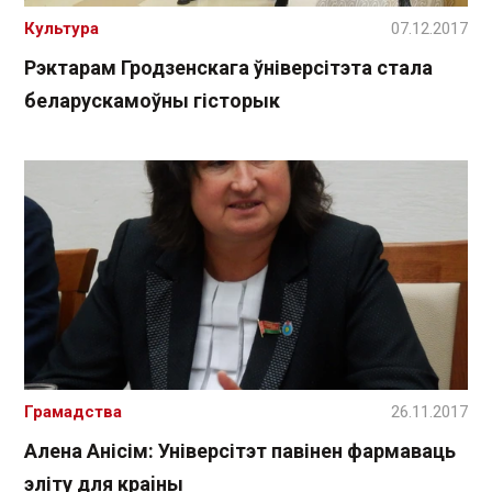
Культура
07.12.2017
Рэктарам Гродзенскага ўніверсітэта стала
беларускамоўны гісторык
Грамадства
26.11.2017
Алена Анісім: Універсітэт павінен фармаваць
эліту для краiны