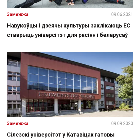
Замежжа
09.06.2021
Навукоўцы і дзеячы культуры заклікаюць ЕС
стварыць універсітэт для расіян і беларусаў
Замежжа
09.09.2020
Сілезскі універсітэт у Катавіцах гатовы