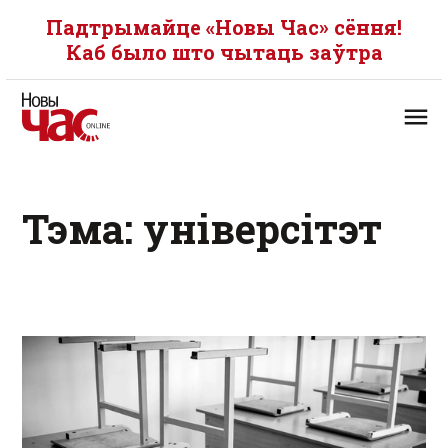
Падтрымайце «Новы Час» сёння!
Каб было што чытаць заўтра
Тэма: універсітэт