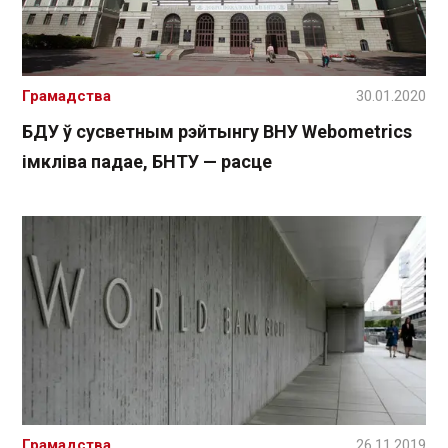
Грамадства
30.01.2020
БДУ ў сусветным рэйтынгу ВНУ Webometrics
імкліва падае, БНТУ — расце
Грамадства
26.11.2019