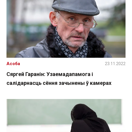
Асоба
23.11.2022
Сяргей Гаранін: Узаемадапамога і
салідарнасць сёння зачынены ў камерах