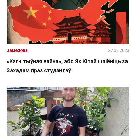
Замежжа
27.08.2023
«Кагнітыўная вайна», або Як Кітай шпіёніць за
Захадам праз студэнтаў