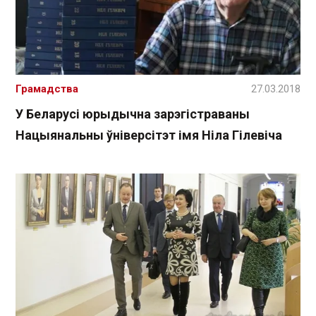
Грамадства
27.03.2018
У Беларусі юрыдычна зарэгістраваны
Нацыянальны ўніверсітэт імя Ніла Гілевіча