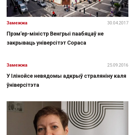
Замежжа
30.04.2017
Прэм'ер-міністр Венгрыі паабяцаў не
закрываць універсітэт Сораса
Замежжа
25.09.2016
У Ілінойсе невядомы адкрыў страляніну каля
ўніверсітэта