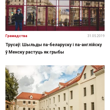
Грамадства
31.05.2019
Трусаў: Шыльды па-беларуску і па-англійску
ў Менску растуць як грыбы