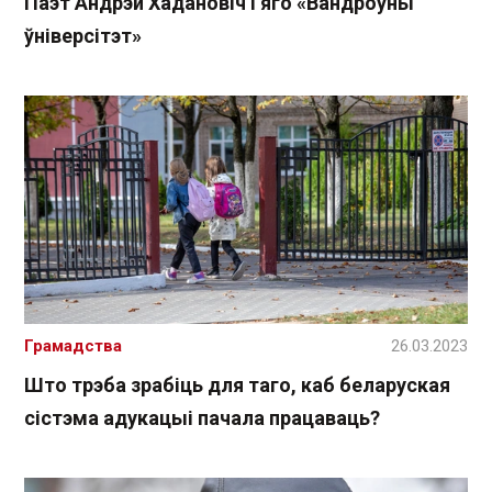
Паэт Андрэй Хадановіч і яго «Вандроўны
ўніверсітэт»
Грамадства
26.03.2023
Што трэба зрабіць для таго, каб беларуская
сістэма адукацыі пачала працаваць?