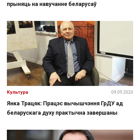
прыняць на навучанне беларусаў
Культура
09.09.2020
Янка Трацяк: Працэс вычышчэння ГрДУ ад
беларускага духу практычна завершаны