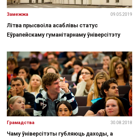
Замежжа
09.05.2019
Літва прысвоіла асаблівы статус
Еўрапейскаму гуманітарнаму ўніверсітэту
Грамадства
30.08.2018
Чаму ўніверсітэты губляюць даходы, а