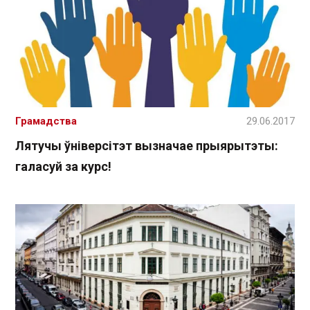
Грамадства
29.06.2017
Лятучы ўніверсітэт вызначае прыярытэты:
галасуй за курс!