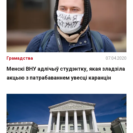
Грамадства
07.04.2020
Менскі ВНУ адлічыў студэнтку, якая зладзіла
акцыю з патрабаваннем увесці каранцін