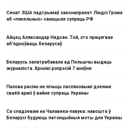
Сенат ЗША падтрымаў законапраект Ліндсі Грэма
аб «пякельных» санкцыях супраць РФ
Айцец Аляксандар Надсан. Той, хто працягвае
аб'ядноўваць беларусаў
Беларусь запатрабавала ад Польшчы выдаць
журналіста. Хронікі рэпрэсій 7 жніўня
Палова расіян не лічыць паспяховымі дзеянні
сваёй арміі ў вайне супраць Украіны
Са спадзевам на Чалавека-павука: навошта ў
Беларусі будуюць патэнцыйныя мэты для Украіны