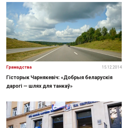
Грамадства
15.12.2014
Гісторык Чарнякевіч: «Добрыя беларускія
дарогі — шлях для танкаў»