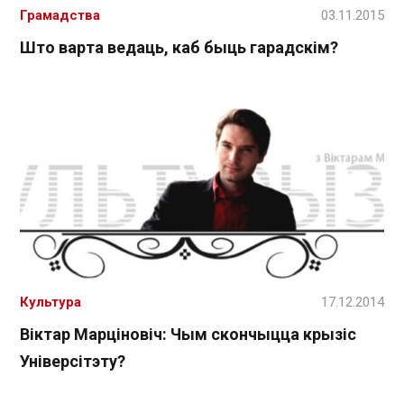
Грамадства
03.11.2015
Што варта ведаць, каб быць гарадскім?
Культура
17.12.2014
Віктар Марціновіч: Чым скончыцца крызіс
Універсітэту?