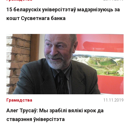
15 беларускіх універсітэтаў мадэрнізуюць за
кошт Сусветнага банка
Грамадства
11.11.2019
Алег Трусаў: Мы зрабілі вялікі крок да
стварэння ўніверсітэта