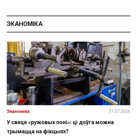
ЭКАНОМІКА
Эканоміка
31.07.2026
У свеце «ружовых поні»: ці доўга можна
трымацца на фікцыях?