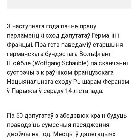
З наступнага года пачне працу
парламенцкі сход дэпутатаў Германіі і
Францыі. Пра гэта паведаміў старшыня
германскага бундэстага Вольфганг
Шойбле (Wolfgang Schäuble) па сканчэнні
сустрэчы з кіраўніком французскага
Нацыянальнага сходу Рышарам Феранам
ў Парыжы ў сераду 14 лістапада.
Па 50 дэпутатаў з абедзвюх краін будуць
праводзіць сумесныя пасяджэння
двойчы на ​​год. Месцы ў дэлегацыях