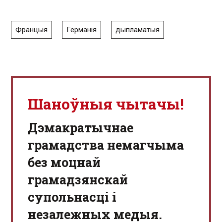
Францыя
Германія
дыпламатыя
Шаноўныя чытачы!
Дэмакратычнае
грамадства немагчыма
без моцнай
грамадзянскай
супольнасці і
незалежных медыя.