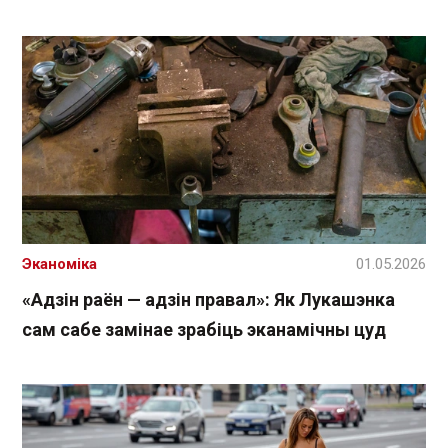
Эканоміка
01.05.2026
«Адзін раён — адзін правал»: Як Лукашэнка
сам сабе замінае зрабіць эканамічны цуд