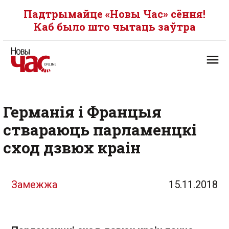
Падтрымайце «Новы Час» сёння!
Каб было што чытаць заўтра
Германія і Францыя
ствараюць парламенцкі
сход дзвюх краін
Замежжа
15.11.2018