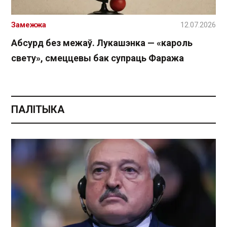
Замежжа
12.07.2026
Абсурд без межаў. Лукашэнка — «кароль
свету», смеццевы бак супраць Фаража
ПАЛІТЫКА