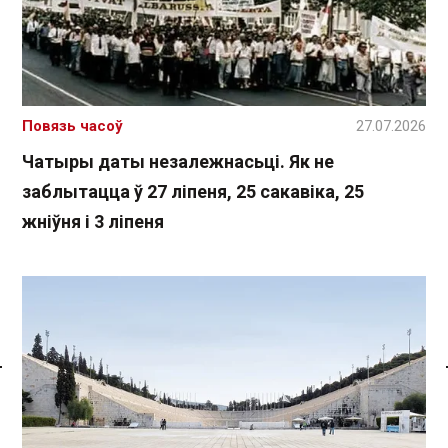
Повязь часоў
27.07.2026
Чатыры даты незалежнасьці. Як не
заблытацца ў 27 ліпеня, 25 сакавіка, 25
жніўня і 3 ліпеня
Спасылка без VPN