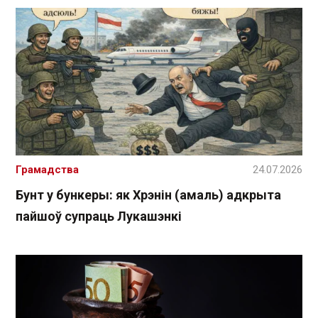
Грамадства
24.07.2026
Бунт у бункеры: як Хрэнін (амаль) адкрыта
пайшоў супраць Лукашэнкі