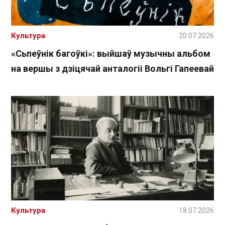
Культура
20.07.2026
«Сьпеўнік багоўкі»: выйшаў музычны альбом
на вершы з дзіцячай анталогіі Вольгі Гапеевай
Культура
18.07.2026