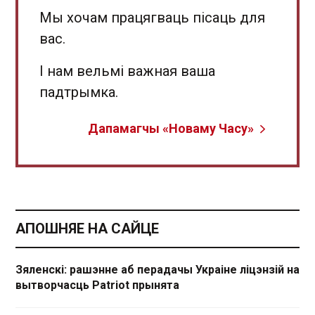
Мы хочам працягваць пісаць для
вас.
І нам вельмі важная ваша
падтрымка.
Дапамагчы «Новаму Часу»
АПОШНЯЕ НА САЙЦЕ
Зяленскі: рашэнне аб перадачы Украіне ліцэнзій на
вытворчасць Patriot прынята