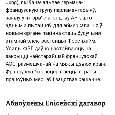
Jung), які ўзначальвае германа-
французскую групу парламентарыяў,
заявіў у інтэрв'ю агенцтву AFP, што
адным з пытанняў для абмеркавання ў
новым органе павінна стаць будучыня
атамнай электрастанцыі Фесенхайм.
Улады ФРГ даўно настойваюць на
закрыцці найстарэйшай французскай
АЭС, размешчанай на мяжы дзвюх краін.
Французскі бок асцерагаецца страты
працоўных месцаў і зацягвае рашэнне.
Абноўлены Елісейскі дагавор