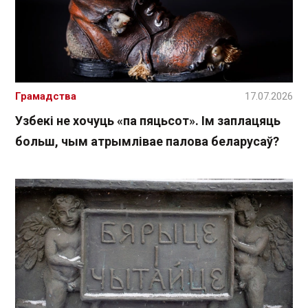
Грамадства
17.07.2026
Узбекі не хочуць «па пяцьсот». Ім заплацяць
больш, чым атрымлівае палова беларусаў?