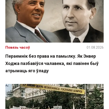
Повязь часоў
01.08.2026
Пераемнік без права на памылку. Як Энвер
Ходжа пазбавіўся чалавека, які павінен быў
атрымаць яго ўладу