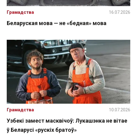
Грамадства
16.07.2026
Беларуская мова — не «бедная» мова
Грамадства
10.07.2026
Узбекі замест масквічоў: Лукашэнка не вітае
ў Беларусі «рускіх братоў»