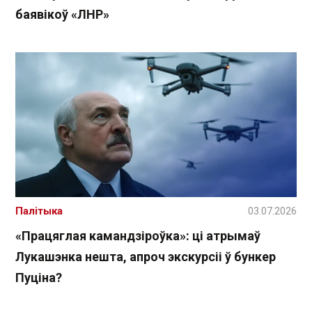
баявікоў «ЛНР»
Палітыка
03.07.2026
«Працяглая камандзіроўка»: ці атрымаў
Лукашэнка нешта, апроч экскурсіі ў бункер
Пуціна?