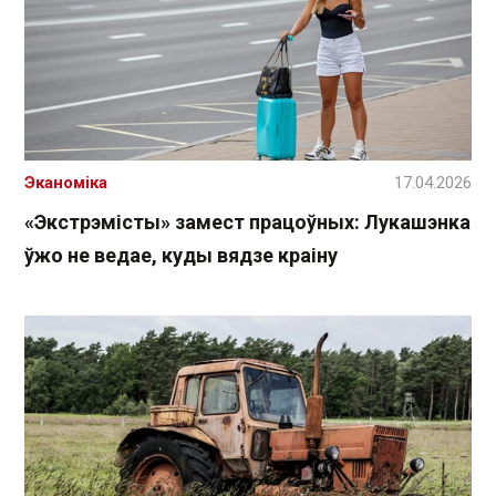
Эканоміка
17.04.2026
«Экстрэмісты» замест працоўных: Лукашэнка
ўжо не ведае, куды вядзе краіну