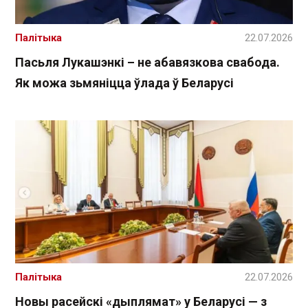
Палітыка
22.07.2026
Пасьля Лукашэнкі – не абавязкова свабода.
Як можа зьмяніцца ўлада ў Беларусі
Палітыка
22.07.2026
Новы расейскі «дыплямат» у Беларусі — з