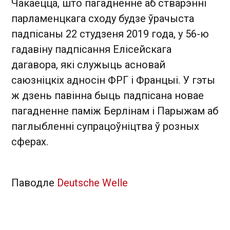
Чакаецца, што пагадненне аб стварэнні
парламенцкага сходу будзе ўрачыста
падпісаны 22 студзеня 2019 года, у 56-ю
гадавіну падпісання Елісейскага
дагавора, які служыць асновай
саюзніцкіх адносін ФРГ і Францыі. У гэты
ж дзень павінна быць падпісана новае
пагадненне паміж Берлінам і Парыжам аб
паглыбленні супрацоўніцтва ў розных
сферах.
Паводле
Deutsche Welle