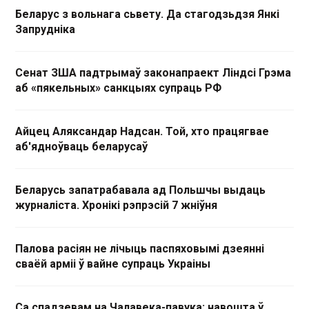
Беларус з вольнага сьвету. Да стагодзьдзя Янкі
Запрудніка
Сенат ЗША падтрымаў законапраект Ліндсі Грэма
аб «пякельных» санкцыях супраць РФ
Айцец Аляксандар Надсан. Той, хто працягвае
аб'ядноўваць беларусаў
Беларусь запатрабавала ад Польшчы выдаць
журналіста. Хронікі рэпрэсій 7 жніўня
Палова расіян не лічыць паспяховымі дзеянні
сваёй арміі ў вайне супраць Украіны
Са спадзевам на Чалавека-павука: навошта ў