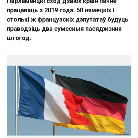
Парламенцкі сход дзвюх краін пачне
працаваць з 2019 года. 50 нямецкіх і
столькі ж французскіх дэпутатаў будуць
праводзіць два сумесныя пасяджэння
штогод.