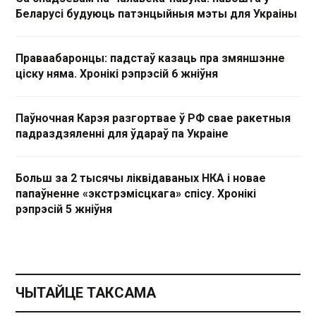
Беларусі будуюць патэнцыйныя мэты для Украіны
Праваабаронцы: падстаў казаць пра змяншэнне
ціску няма. Хронікі рэпрэсій 6 жніўня
Паўночная Карэя разгортвае ў РФ свае ракетныя
падраздзяленні для ўдараў па Украіне
Больш за 2 тысячы ліквідаваных НКА і новае
папаўненне «экстрэмісцкага» спісу. Хронікі
рэпрэсій 5 жніўня
ЧЫТАЙЦЕ ТАКСАМА