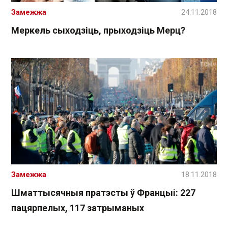
Замежжа
24.11.2018
Меркель сыходзіць, прыходзіць Мерц?
Замежжа
18.11.2018
Шматтысячныя пратэсты ў Францыі: 227
пацярпелых, 117 затрыманых