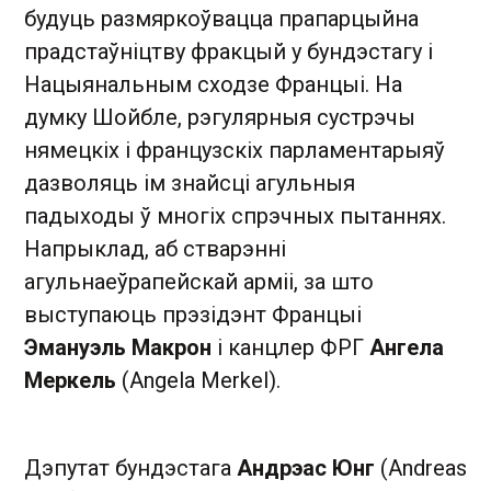
будуць размяркоўвацца прапарцыйна
прадстаўніцтву фракцый у бундэстагу і
Нацыянальным сходзе Францыі. На
думку Шойбле, рэгулярныя сустрэчы
нямецкіх і французскіх парламентарыяў
дазволяць ім знайсці агульныя
падыходы ў многіх спрэчных пытаннях.
Напрыклад, аб стварэнні
агульнаеўрапейскай арміі, за што
выступаюць прэзідэнт Францыі
Эмануэль Макрон
і канцлер ФРГ
Ангела
Меркель
(Angela Merkel).
Дэпутат бундэстага
Андрэас Юнг
(Andreas