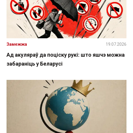
Замежжа
19.07.2026
Ад акуляраў да поціску рукі: што яшчэ можна
забараніць у Беларусі