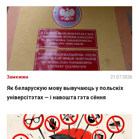
Замежжа
21.07.2026
Як беларускую мову вывучаюць у польскіх
універсітэтах — і навошта гэта сёння