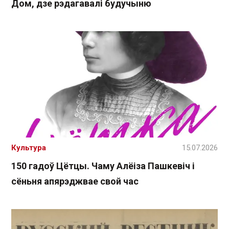
Дом, дзе рэдагавалі будучыню
Культура
15.07.2026
150 гадоў Цётцы. Чаму Алёіза Пашкевіч і
сёньня апярэджвае свой час