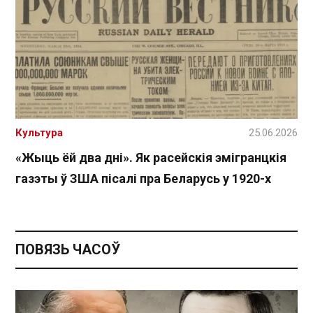
Культура
25.06.2026
«Жыць ёй два дні». Як расейскія эмігранцкія
газэты ў ЗША пісалі пра Беларусь у 1920-х
ПОВЯЗЬ ЧАСОЎ