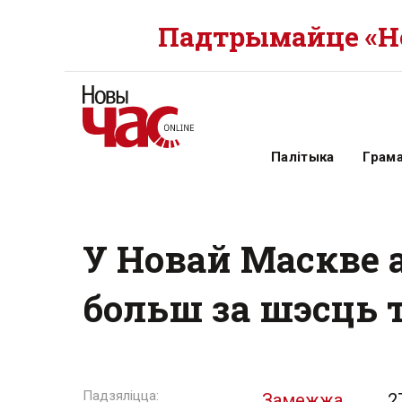
Падтрымайце «Но
Палітыка
Грам
У Новай Маскве 
больш за шэсць 
Замежжа
2