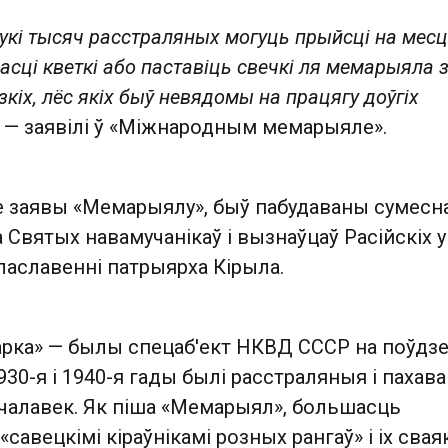
ўнукі тысяч расстраляных могуць прыйсці на мес
асці кветкі або паставіць свечкі ля мемарыяла 
ізкіх, лёс якіх быў невядомы на працягу доўгіх
— заявілі ў «Міжнародным мемарыяле».
е заявы «Мемарыялу», быў пабудаваны сумесна
Святых навамучанікаў і вызнаўцаў Расійскіх у
лаславенні патрыярха Кірыла.
арка» — былы спецаб'ект НКВД СССР на поўдз
930-я і 1940-я гады былі расстраляныя і пахав
 чалавек. Як піша «Мемарыял», большасць
савецкімі кіраўнікамі розных рангаў» і іх свая