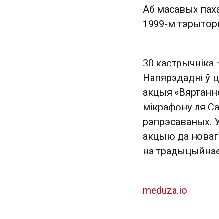
Аб масавых паха
1999-м тэрыторы
30 кастрычніка 
Напярэдадні ў 
акцыя «Вяртанне
мікрафону ля Са
рэпрэсаваных. 
акцыю да новага
на традыцыйнае
meduza.io