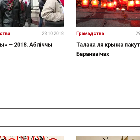
ства
28.10.2018
Грамадства
29
ы» — 2018. Абліччы
Талака ля крыжа пакут
Баранавічах