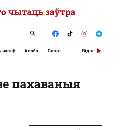
о чытаць заўтра
 часоў
Асоба
Спорт
Відэа
зе пахаваныя