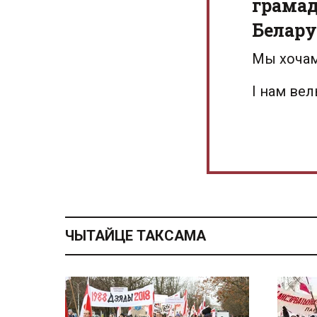
грамад
Белару
Мы хочам
І нам ве
ЧЫТАЙЦЕ ТАКСАМА