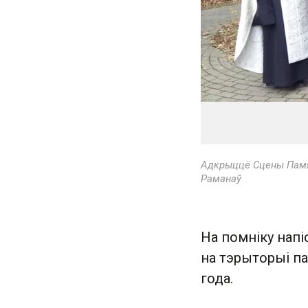
Адкрыццё Сцены Памяц
Раманаў
На помніку напі
на тэрыторыі па
года.