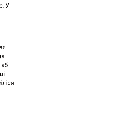
е. У
ая
да
 аб
ці
іліся