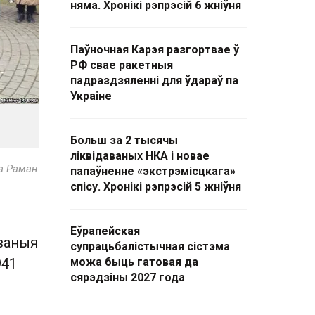
няма. Хронікі рэпрэсій 6 жніўня
Паўночная Карэя разгортвае ў
РФ свае ракетныя
падраздзяленні для ўдараў па
Украіне
Больш за 2 тысячы
ліквідаваных НКА і новае
а Раман
папаўненне «экстрэмісцкага»
спісу. Хронікі рэпрэсій 5 жніўня
Еўрапейская
аваныя
супрацьбалістычная сістэма
941
можа быць гатовая да
сярэдзіны 2027 года