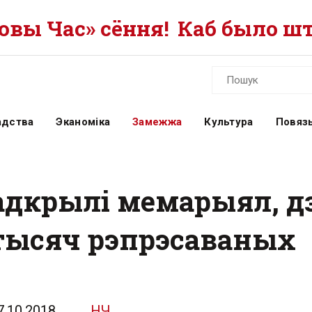
вы Час» сёння!
Каб было шт
адства
Эканоміка
Замежжа
Культура
Повязь
адкрылі мемарыял, д
тысяч рэпрэсаваных
7.10.2018
НЧ