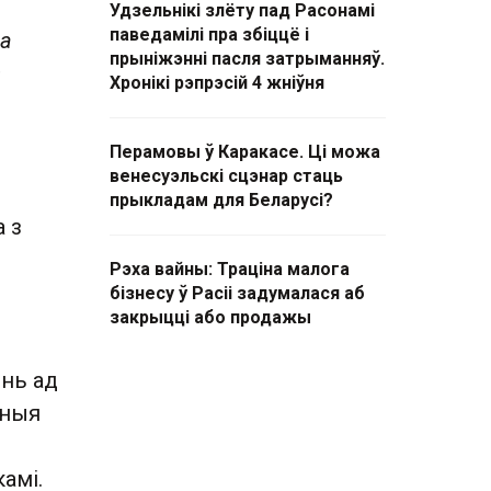
Удзельнікі злёту пад Расонамі
паведамілі пра збіццё і
ца
прыніжэнні пасля затрыманняў.
з
Хронікі рэпрэсій 4 жніўня
Перамовы ў Каракасе. Ці можа
венесуэльскі сцэнар стаць
прыкладам для Беларусі?
 з
Рэха вайны: Траціна малога
бізнесу ў Расіі задумалася аб
закрыцці або продажы
ень ад
аныя
камі.