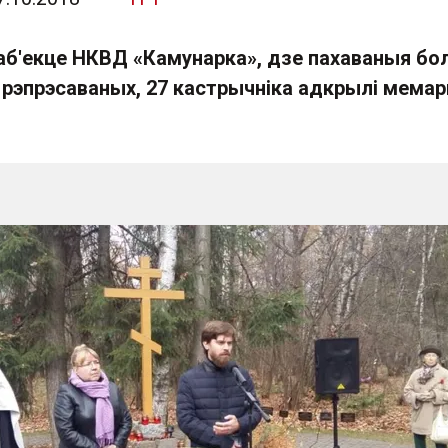
б'екце НКВД «Камунарка», дзе пахаваныя бо
 рэпрэсаваных, 27 кастрычніка адкрылі мема