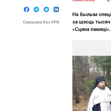
На былым спеца
за шэсць тысяч
Спасылка без VPN
«Сцяна памяці».