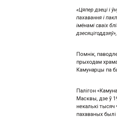
«Цяпер дзеці і 
пахавання і пакл
імёнамі сваіх бл
дзесяцігоддзяў»,
Помнік, паводл
прыходам храма 
Камунарцы па б
Палігон «Камун
Масквы, дзе ў 1
некалькі тысяч
пахаваных былі «