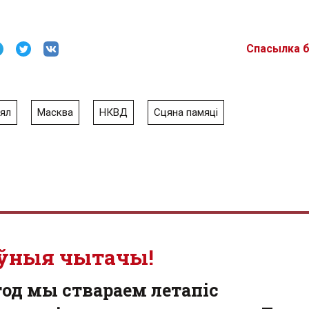
Спасылка 
ял
Масква
НКВД
Сцяна памяці
ўныя чытачы!
од мы ствараем летапіс