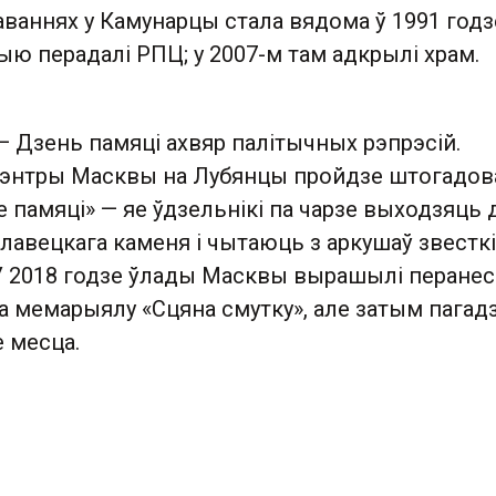
ваннях у Камунарцы стала вядома ў 1991 годз
ю перадалі РПЦ; у 2007-м там адкрылі храм.
— Дзень памяці ахвяр палітычных рэпрэсій.
цэнтры Масквы на Лубянцы пройдзе штогадов
 памяці» — яе ўдзельнікі па чарзе выходзяць 
лавецкага каменя і чытаюць з аркушаў звесткі
У 2018 годзе ўлады Масквы вырашылі перанес
 мемарыялу «Сцяна смутку», але затым пагадз
 месца.