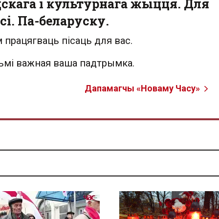
скага і культурнага жыцця. Для
сі. Па-беларуску.
 працягваць пісаць для вас.
льмі важная ваша падтрымка.
Дапамагчы «Новаму Часу»