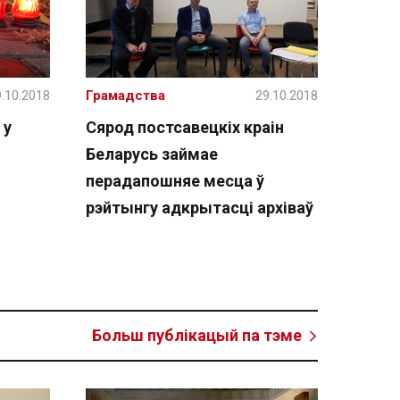
.10.2018
Грамадства
29.10.2018
 у
Сярод постсавецкіх краін
Беларусь займае
перадапошняе месца ў
рэйтынгу адкрытасці архіваў
Больш публікацый па тэме