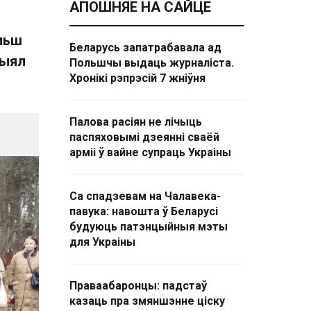
АПОШНЯЕ НА САЙЦЕ
льш
Беларусь запатрабавала ад
рыял
Польшчы выдаць журналіста.
Хронікі рэпрэсій 7 жніўня
Палова расіян не лічыць
паспяховымі дзеянні сваёй
арміі ў вайне супраць Украіны
Са спадзевам на Чалавека-
павука: навошта ў Беларусі
будуюць патэнцыйныя мэты
для Украіны
Праваабаронцы: падстаў
казаць пра змяншэнне ціску