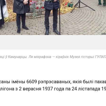
і ў Камунарцы. Ля мікрафона — кіраўнік Музея гісторыі ГУЛАГ
саны імёны 6609 рэпрэсаваных, якія былі пах
лігона з 2 верасня 1937 года па 24 лістапада 1