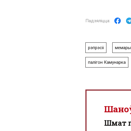
рэпрэсіі
мемары
палігон Камунарка
Шано
Шмат г