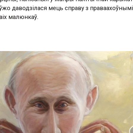
 ўжо даводзілася мець справу з праваахоўнымі
ваіх малюнкаў.