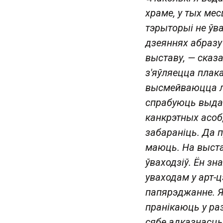
храме, у тых мес
тэрыторыі не ўва
дзеяннях абразу
выставу, — сказ
з'яўляецца плак
высмейваюцца лю
спрабуюць выда
канкрэтных асоб,
забараніць. Да 
маюць. На выста
ўваходзіў. Ён зн
уваходам у арт-
папярэджанне. Яг
пранікаюць у ра
сябе адказнасць