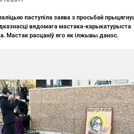
паліцыю паступіла заява з просьбай прыцягну
дказнасці вядомага мастака-карыкатурыста
а. Мастак расцаніў яго як ілжывы данос.