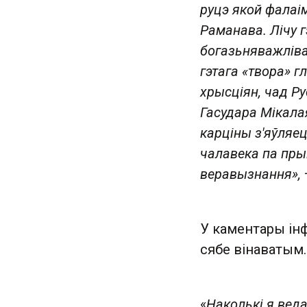
руцэ якой фалаім
Раманава. Лічу 
богазьняважліва
гэтага «твора» 
хрысціян, чад Р
Гасудара Мікала
карціны з'яўляе
чалавека па пры
веравызнання»,
У каментары ін
сябе вінаватым.
«
Наколькі я веда