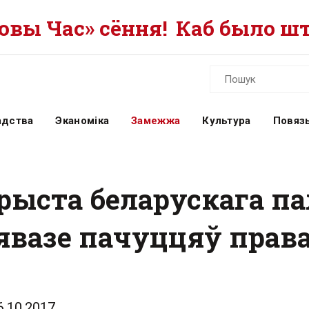
вы Час» сёння!
Каб было шт
адства
Эканоміка
Замежжа
Культура
Повязь
урыста беларускага 
явазе пачуццяў пра
6.10.2017