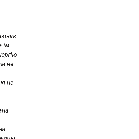
алюнак
а ім
нергію
ам не
ня не
ана
на
чаючы