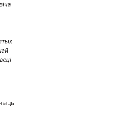
віча
ятых
най
асці
ічыць