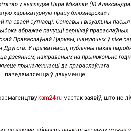
ітатар у выглядзе Цара Мікалая (II) Аляксандра
гэтую карыкатурную працу блюзнерскай і
й па сваёй сутнасці. Сэнсавы і візуальны пасыл
глыбока абражае пачуцці вернікаў праваслаўных
ускай Праваслаўнай Царквы, шануючых ў ліке св
я Другога. У прыватнасці, публічны паказ падоб
цца дзеяннем, накіраваным на прыніжэньне годн
кмеце прыналежнасці да праваслаўнага
— паведамляецца ў дакуменце.
фармагенцтву
kam24.ru
мастак заявіў, што не л
ю, па законе, абразіць пачуцці вернікаў можна ў