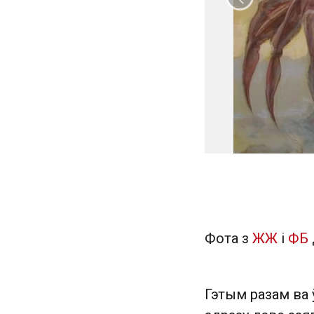
Папярэдні
Фота з
ЖЖ
і
ФБ
Гэтым разам ва 