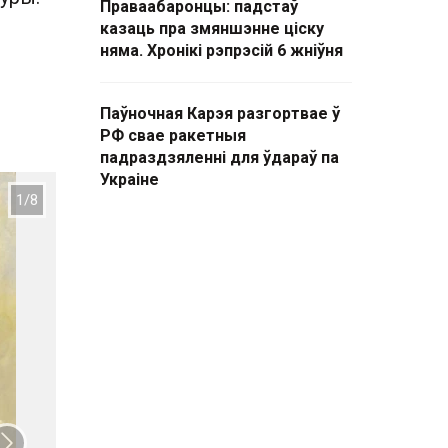
Праваабаронцы: падстаў
казаць пра змяншэнне ціску
няма. Хронікі рэпрэсій 6 жніўня
Паўночная Карэя разгортвае ў
РФ свае ракетныя
падраздзяленні для ўдараў па
Украіне