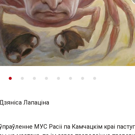
 слайд
Дзяніса Лапаціна
ўпраўленне МУС Расіі па Камчацкім краі паступ