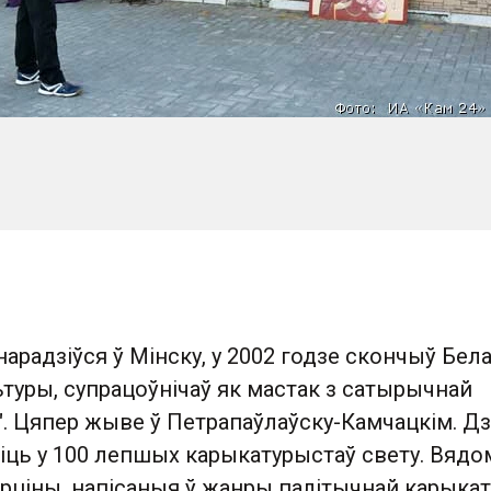
нарадзіўся ў Мінску, у 2002 годзе скончыў Бела
ьтуры, супрацоўнічаў як мастак з сатырычнай
і". Цяпер жыве ў Петрапаўлаўску-Камчацкім. Дз
зіць у 100 лепшых карыкатурыстаў свету. Вяд
рціны, напісаныя ў жанры палітычнай карыкат