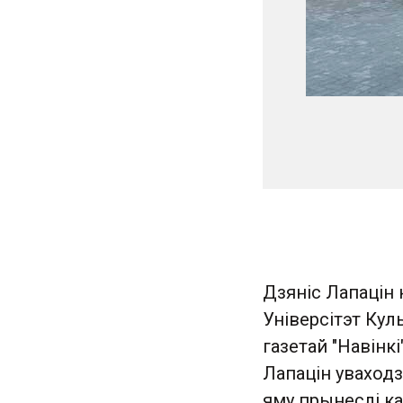
Дзяніс Лапацін 
Універсітэт Кул
газетай "Навінк
Лапацін уваход
яму прынеслі ка