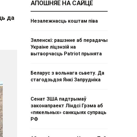
АПОШНЯЕ НА САЙЦЕ
ць да
Незалежнасць коштам піва
Зяленскі: рашэнне аб перадачы
Украіне ліцэнзій на
вытворчасць Patriot прынята
Беларус з вольнага сьвету. Да
стагодзьдзя Янкі Запрудніка
Сенат ЗША падтрымаў
законапраект Ліндсі Грэма аб
«пякельных» санкцыях супраць
РФ