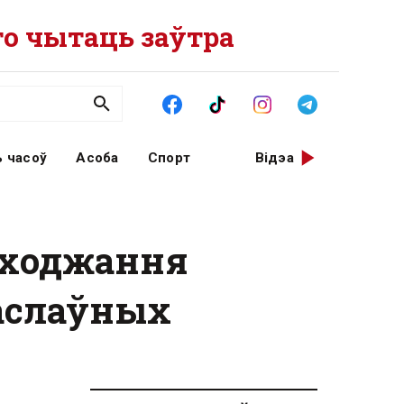
о чытаць заўтра
 часоў
Асоба
Спорт
Відэа
паходжання
васлаўных