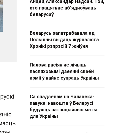
Айцец Аляксандар Надсан. Той,
хто працягвае аб'ядноўваць
беларусаў
Беларусь запатрабавала ад
Польшчы выдаць журналіста.
Хронікі рэпрэсій 7 жніўня
Палова расіян не лічыць
паспяховымі дзеянні сваёй
арміі ў вайне супраць Украіны
рускі
Са спадзевам на Чалавека-
павука: навошта ў Беларусі
будуюць патэнцыйныя мэты
яніс
для Украіны
омасць
уры.