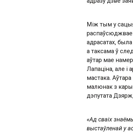
адразу дзве зая
Між тым у сацы
распаўсюджваец
адрасатах, была 
а таксама ў сле
аўтар мае намер
Лапаціна, але і 
мастака. Аўтара
малюнак з кары
дэпутата Дзяржд
«Ад сваіх знаём
выстаўленай у а