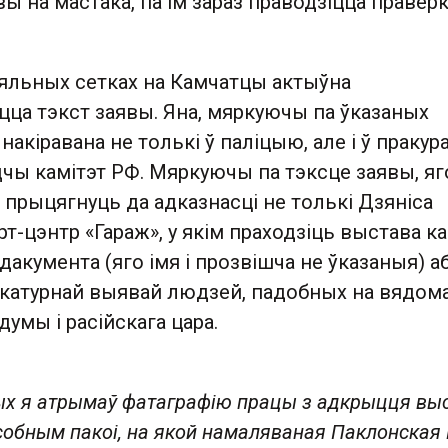
вы на мастака, па ім зараз праводзіцца праверк
яльных сетках на Камчатцы актыўна
ца тэкст заявы. Яна, мяркуючы па ўказаных
накіравана не толькі ў паліцыю, але і ў пракура
дчы камітэт РФ. Мяркуючы па тэксце заявы, яг
 прыцягнуць да адказнасці не толькі Дзяніса
арт-цэнтр «Гараж», у якім праходзіць выстава к
 дакумента (яго імя і прозвішча не ўказаныя) а
катурнай выявай людзей, падобных на вядом
умы і расійскага цара.
ых я атрымаў фатаграфію працы з адкрыцця вы
собным пакоі, на якой намаляваная Паклонская Н