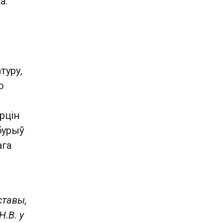
а.
туру,
о
арцін
бурыў
ага
ставы,
.В. у