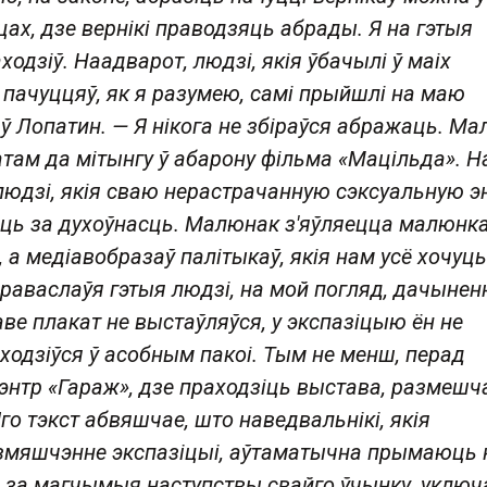
цах, дзе вернікі праводзяць абрады. Я на гэтыя
ходзіў. Наадварот, людзі, якія ўбачылі ў маіх
 пачуццяў, як я разумею, самі прыйшлі на маю
аў Лопатин. — Я нікога не збіраўся абражаць. М
атам да мітынгу ў абарону фільма «Мацільда». Н
дзі, якія сваю нерастрачанную сэксуальную э
ць за духоўнасць. Малюнак з'яўляецца малюнк
 а медіавобразаў палітыкаў, якія нам усё хочуць
праваслаўя гэтыя людзі, на мой погляд, дачынен
ве плакат не выстаўляўся, у экспазіцыю ён не
аходзіўся ў асобным пакоі. Тым не менш, перад
цэнтр «Гараж», дзе праходзіць выстава, размешч
о тэкст абвяшчае, што наведвальнікі, якія
змяшчэнне экспазіцыі, аўтаматычна прымаюць 
 за магчымыя наступствы свайго ўчынку, уклю