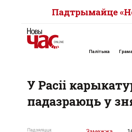
Падтрымайце «Но
Палітыка
Грам
У Расіі карыкат
падазраюць у зн
Замежжа
1