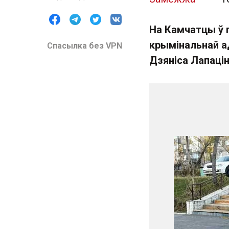
На Камчатцы ў 
крымінальнай а
Спасылка без VPN
Дзяніса Лапацін