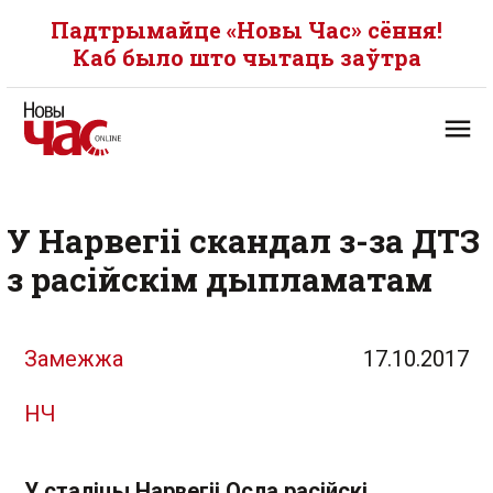
Падтрымайце «Новы Час» сёння!
Каб было што чытаць заўтра
У Нарвегіі скандал з-за ДТЗ
з расійскім дыпламатам
Замежжа
17.10.2017
НЧ
У сталіцы Нарвегіі Осла расійскі