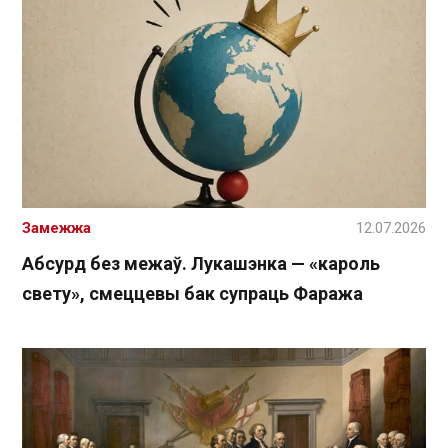
Замежжа
12.07.2026
Абсурд без межаў. Лукашэнка — «кароль
свету», смеццевы бак супраць Фаража