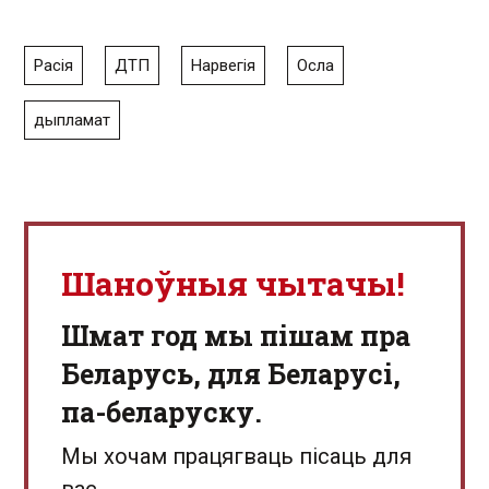
Расія
ДТП
Нарвегія
Осла
дыпламат
Шаноўныя чытачы!
Шмат год мы пішам пра
Беларусь, для Беларусі,
па-беларуску.
Мы хочам працягваць пісаць для