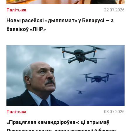
Палітыка
22.07.2026
Новы расейскі «дыплямат» у Беларусі — з
баявікоў «ЛНР»
Палітыка
03.07.2026
«Працяглая камандзіроўка»: ці атрымаў
Лукашэнка нешта, апроч экскурсіі ў бункер