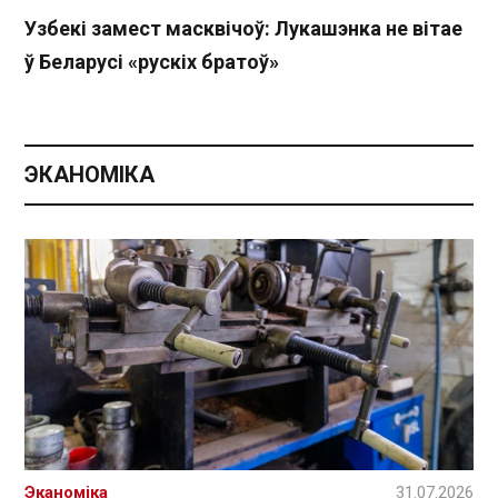
Узбекі замест масквічоў: Лукашэнка не вітае
ў Беларусі «рускіх братоў»
ЭКАНОМІКА
Эканоміка
31.07.2026