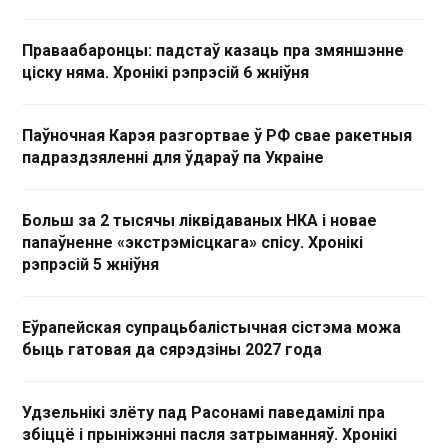
Праваабаронцы: падстаў казаць пра змяншэнне
ціску няма. Хронікі рэпрэсій 6 жніўня
Паўночная Карэя разгортвае ў РФ свае ракетныя
падраздзяленні для ўдараў па Украіне
Больш за 2 тысячы ліквідаваных НКА і новае
папаўненне «экстрэмісцкага» спісу. Хронікі
рэпрэсій 5 жніўня
Еўрапейская супрацьбалістычная сістэма можа
быць гатовая да сярэдзіны 2027 года
Удзельнікі злёту пад Расонамі паведамілі пра
збіццё і прыніжэнні пасля затрыманняў. Хронікі