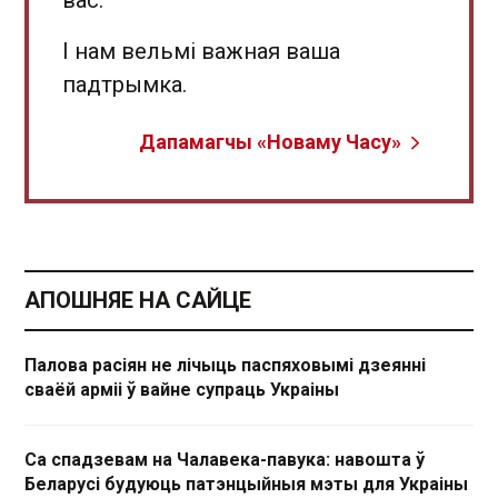
вас.
І нам вельмі важная ваша
падтрымка.
Дапамагчы «Новаму Часу»
АПОШНЯЕ НА САЙЦЕ
Палова расіян не лічыць паспяховымі дзеянні
сваёй арміі ў вайне супраць Украіны
Са спадзевам на Чалавека-павука: навошта ў
Беларусі будуюць патэнцыйныя мэты для Украіны