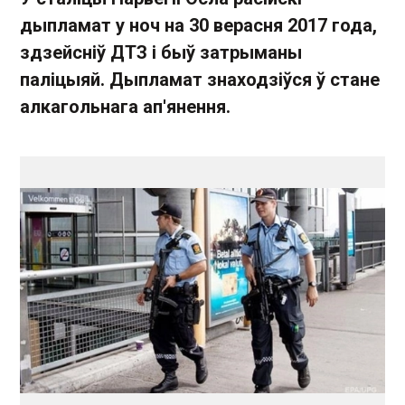
дыпламат у ноч на 30 верасня 2017 года,
здзейсніў ДТЗ і быў затрыманы
паліцыяй. Дыпламат знаходзіўся ў стане
алкагольнага ап'янення.