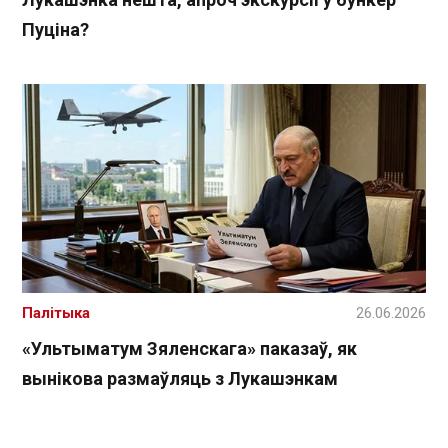
Пуціна?
Палітыка
26.06.2026
«Ультыматум Зяленскага» паказаў, як
вынікова размаўляць з Лукашэнкам