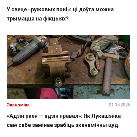
У свеце «ружовых поні»: ці доўга можна
трымацца на фікцыях?
Эканоміка
01.05.2026
«Адзін раён — адзін правал»: Як Лукашэнка
сам сабе замінае зрабіць эканамічны цуд