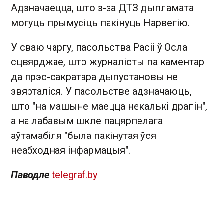
Адзначаецца, што з-за ДТЗ дыпламата
могуць прымусіць пакінуць Нарвегію.
У сваю чаргу, пасольства Расіі ў Осла
сцвярджае, што журналісты па каментар
да прэс-сакратара дыпустановы не
звярталіся. У пасольстве адзначаюць,
што "на машыне маецца некалькі драпін",
а на лабавым шкле пацярпелага
аўтамабіля "была пакінутая ўся
неабходная інфармацыя".
Паводле
telegraf.by