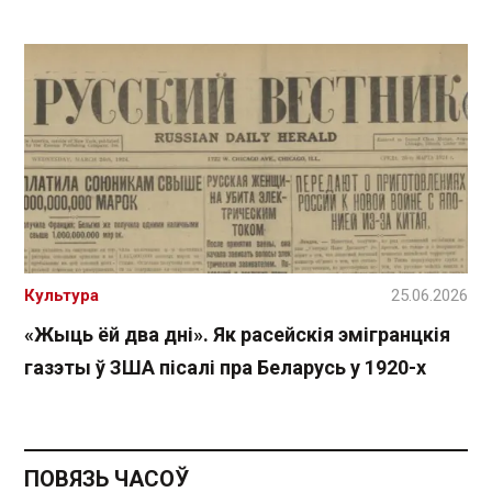
Культура
25.06.2026
«Жыць ёй два дні». Як расейскія эмігранцкія
газэты ў ЗША пісалі пра Беларусь у 1920-х
ПОВЯЗЬ ЧАСОЎ