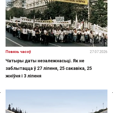
Повязь часоў
27.07.2026
Чатыры даты незалежнасьці. Як не
заблытацца ў 27 ліпеня, 25 сакавіка, 25
жніўня і 3 ліпеня
Спасылка без VPN