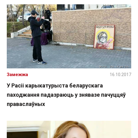
Замежжа
16.10.2017
У Расіі карыкатурыста беларускага
паходжання падазраюць у знявазе пачуццяў
праваслаўных