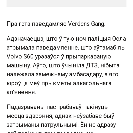
Пра гэта паведамляе Verdens Gang.
Адзначаецца, што ў тую ноч паліцыя Осла
атрымала паведамленне, што аўтамабіль
Volvo S60 урэзаўся ў прыпаркаваную
машыну. Аўто, што ўчыніла ДТЗ, нібыта
належала замежнаму амбасадару, а яго
кіроўца меў прыкметы алкагольнага
ап'янення.
Падазраваны паспрабаваў пакінуць
месца здарэння, аднак неўзабаве быў
затрыманы патрульнымі. Ён не адразу