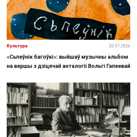
Культура
20.07.2026
«Сьпеўнік багоўкі»: выйшаў музычны альбом
на вершы з дзіцячай анталогіі Вольгі Гапеевай