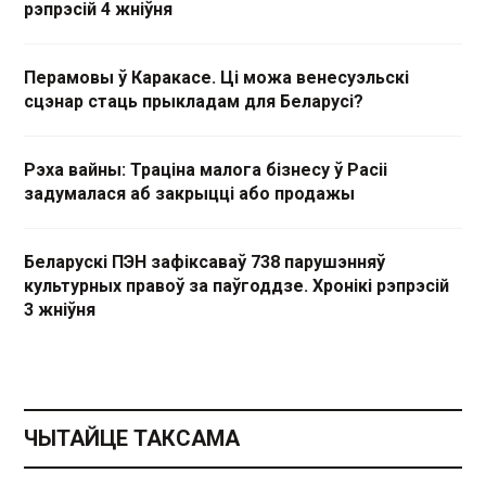
рэпрэсій 4 жніўня
Перамовы ў Каракасе. Ці можа венесуэльскі
сцэнар стаць прыкладам для Беларусі?
Рэха вайны: Траціна малога бізнесу ў Расіі
задумалася аб закрыцці або продажы
Беларускі ПЭН зафіксаваў 738 парушэнняў
культурных правоў за паўгоддзе. Хронікі рэпрэсій
3 жніўня
ЧЫТАЙЦЕ ТАКСАМА