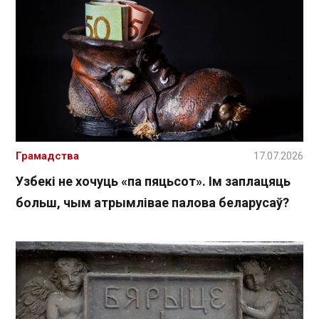
Грамадства
17.07.2026
Узбекі не хочуць «па пяцьсот». Ім заплацяць
больш, чым атрымлівае палова беларусаў?