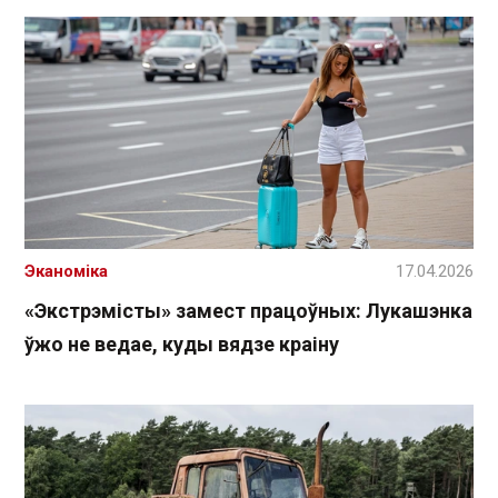
Эканоміка
17.04.2026
«Экстрэмісты» замест працоўных: Лукашэнка
ўжо не ведае, куды вядзе краіну