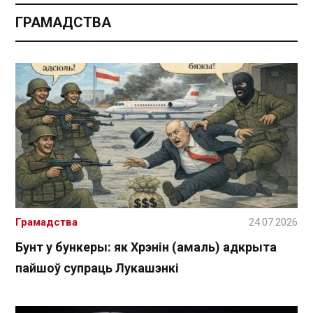
ГРАМАДСТВА
Грамадства
24.07.2026
Бунт у бункеры: як Хрэнін (амаль) адкрыта
пайшоў супраць Лукашэнкі