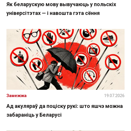
Як беларускую мову вывучаюць у польскіх
універсітэтах — і навошта гэта сёння
Замежжа
19.07.2026
Ад акуляраў да поціску рукі: што яшчэ можна
забараніць у Беларусі