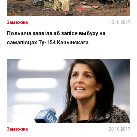
Замежжа
15.10.2017
Польшча заявіла аб запісе выбуху на
самапісцах Ту-154 Качынскага
Замежжа
20.10.2017