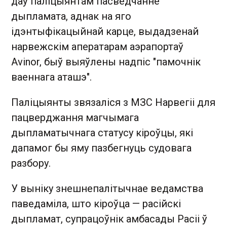
даў паліцыянтам пасведчанне
дыпламата, аднак на яго
ідэнтыфікацыйнай карце, выдадзенай
нарвежскім аператарам аэрапортаў
Avinor, быў выяўлены надпіс "памочнік
ваеннага аташэ".
Паліцыянты звязаліся з МЗС Нарвегіі для
пацверджання магчымага
дыпламатычнага статусу кіроўцы, які
дапамог бы яму пазбегнуць судовага
разбору.
У выніку знешнепалітычнае ведамства
паведаміла, што кіроўца — расійскі
дыпламат, супрацоўнік амбасады Расіі ў