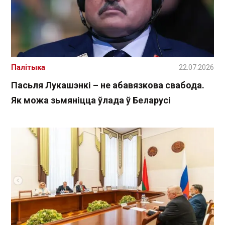
Палітыка
22.07.2026
Пасьля Лукашэнкі – не абавязкова свабода.
Як можа зьмяніцца ўлада ў Беларусі