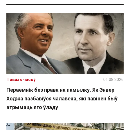
Повязь часоў
01.08.2026
Пераемнік без права на памылку. Як Энвер
Ходжа пазбавіўся чалавека, які павінен быў
атрымаць яго ўладу