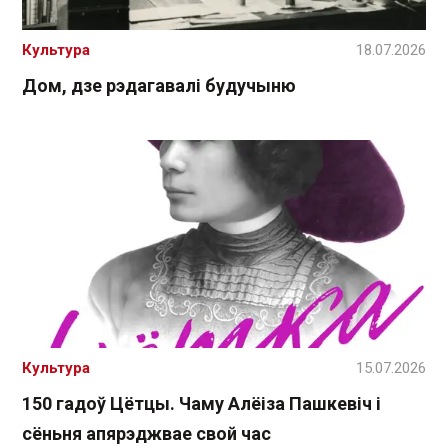
Культура
18.07.2026
Дом, дзе рэдагавалі будучыню
Культура
15.07.2026
150 гадоў Цётцы. Чаму Алёіза Пашкевіч і
сёньня апярэджвае свой час