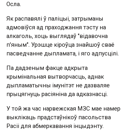
Осла.
Як распавялі ў паліцыі, затрыманы
адмовіўся ад праходжання тэсту на
алкаголь, хоць выглядаў "відавочна
п'яным". Урэшце кіроўца знайшоў сваё
пасведчанне дыпламата, і яго адпусцілі.
Па дадзеным факце адкрыта
крымінальная вытворчасць, аднак
дыпламатычны імунітэт не дазваляе
прыцягнуць расіяніна да адказнасці.
У той жа час нарвежская МЗС мае намер
выклікаць прадстаўнікоў пасольства
Расіі для абмеркавання інцыдэнту.