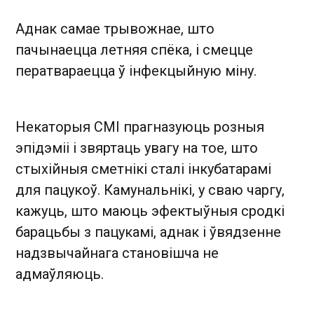
Аднак самае трывожнае, што
пачынаецца летняя спёка, і смецце
ператвараецца ў інфекцыйную міну.
Некаторыя СМІ прагназуюць розныя
эпідэміі і звяртаць увагу на тое, што
стыхійныя сметнікі сталі інкубатарамі
для пацукоў. Камунальнікі, у сваю чаргу,
кажуць, што маюць эфектыўныя сродкі
барацьбы з пацукамі, аднак і ўвядзенне
надзвычайнага становішча не
адмаўляюць.