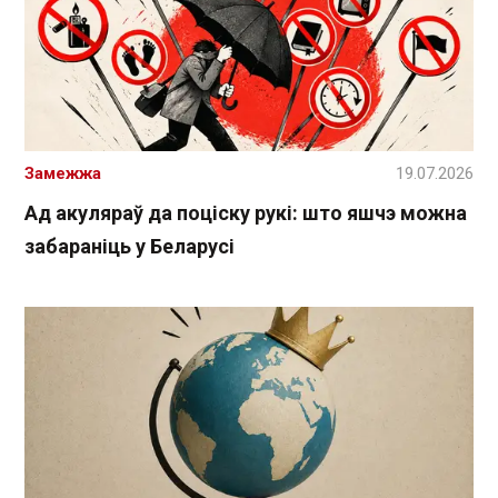
Замежжа
19.07.2026
Ад акуляраў да поціску рукі: што яшчэ можна
забараніць у Беларусі