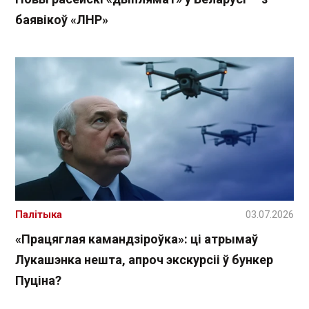
баявікоў «ЛНР»
Палітыка
03.07.2026
«Працяглая камандзіроўка»: ці атрымаў
Лукашэнка нешта, апроч экскурсіі ў бункер
Пуціна?