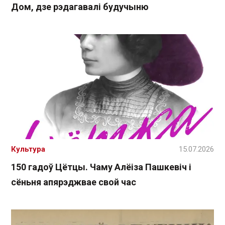
Дом, дзе рэдагавалі будучыню
Культура
15.07.2026
150 гадоў Цётцы. Чаму Алёіза Пашкевіч і
сёньня апярэджвае свой час