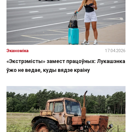
Эканоміка
17.04.2026
«Экстрэмісты» замест працоўных: Лукашэнка
ўжо не ведае, куды вядзе краіну