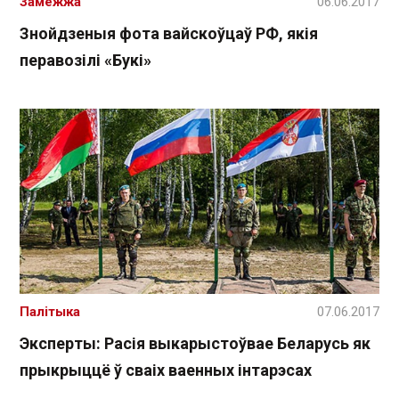
Замежжа
06.06.2017
Знойдзеныя фота вайскоўцаў РФ, якія
перавозілі «Букі»
Палітыка
07.06.2017
Эксперты: Расія выкарыстоўвае Беларусь як
прыкрыццё ў сваіх ваенных інтарэсах