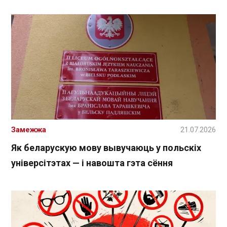
Замежжа
21.07.2026
Як беларускую мову вывучаюць у польскіх
універсітэтах — і навошта гэта сёння