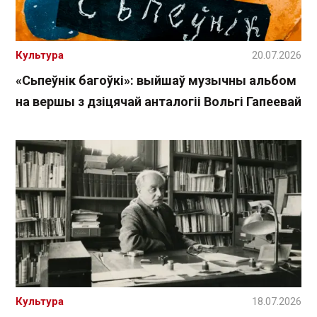
Культура
20.07.2026
«Сьпеўнік багоўкі»: выйшаў музычны альбом
на вершы з дзіцячай анталогіі Вольгі Гапеевай
Культура
18.07.2026