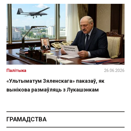
Палітыка
26.06.2026
«Ультыматум Зяленскага» паказаў, як
вынікова размаўляць з Лукашэнкам
ГРАМАДСТВА