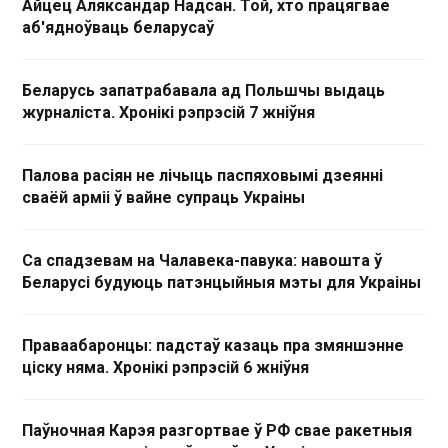
Айцец Аляксандар Надсан. Той, хто працягвае
аб'ядноўваць беларусаў
Беларусь запатрабавала ад Польшчы выдаць
журналіста. Хронікі рэпрэсій 7 жніўня
Палова расіян не лічыць паспяховымі дзеянні
сваёй арміі ў вайне супраць Украіны
Са спадзевам на Чалавека-павука: навошта ў
Беларусі будуюць патэнцыйныя мэты для Украіны
Праваабаронцы: падстаў казаць пра змяншэнне
ціску няма. Хронікі рэпрэсій 6 жніўня
Паўночная Карэя разгортвае ў РФ свае ракетныя