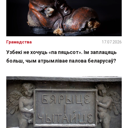
Грамадства
17.07.2026
Узбекі не хочуць «па пяцьсот». Ім заплацяць
больш, чым атрымлівае палова беларусаў?