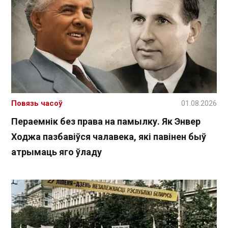
Повязь часоў
01.08.2026
Пераемнік без права на памылку. Як Энвер
Ходжа пазбавіўся чалавека, які павінен быў
атрымаць яго ўладу