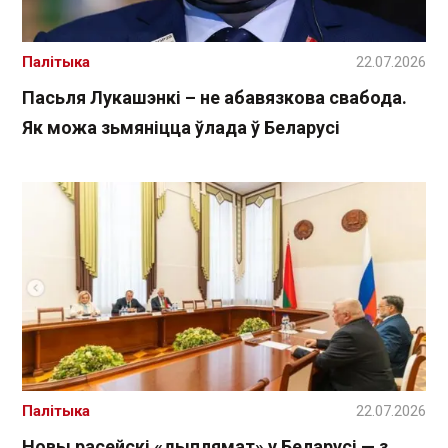
Палітыка
22.07.2026
Пасьля Лукашэнкі – не абавязкова свабода.
Як можа зьмяніцца ўлада ў Беларусі
Палітыка
22.07.2026
Новы расейскі «дыплямат» у Беларусі — з