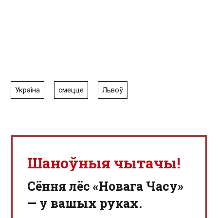
Украіна
смецце
Львоў
Шаноўныя чытачы!
Сёння лёс «Новага Часу»
— у вашых руках.