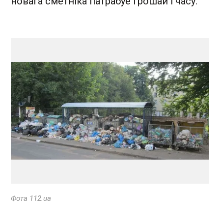
новага сметніка патрабуе грошай і часу.
Фота 112.ua