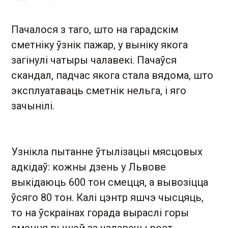
Пачалося з таго, што на гарадскім
сметніку ўзнік пажар, у выніку якога
загінулі чатыры чалавекі. Пачаўся
скандал, падчас якога стала вядома, што
эксплуатаваць сметнік нельга, і яго
зачынілі.
Узнікла пытанне ўтылізацыі мясцовых
адкідаў: кожны дзень у Львове
выкідаюць 600 тон смецця, а вывозіцца
ўсяго 80 тон. Калі цэнтр яшчэ чысцяць,
то на ўскраінах горада выраслі горы
смецця вышэй за чалавечы рост.