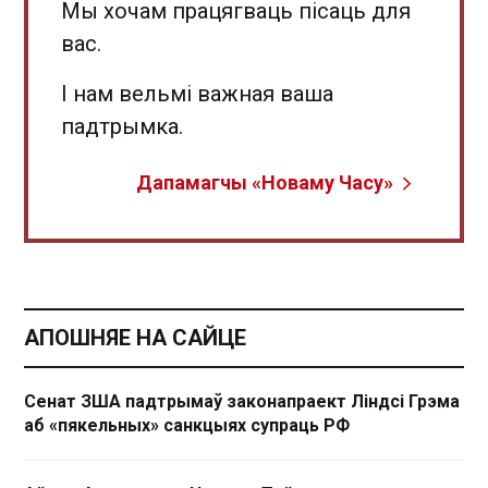
Мы хочам працягваць пісаць для
вас.
І нам вельмі важная ваша
падтрымка.
Дапамагчы «Новаму Часу»
АПОШНЯЕ НА САЙЦЕ
Сенат ЗША падтрымаў законапраект Ліндсі Грэма
аб «пякельных» санкцыях супраць РФ