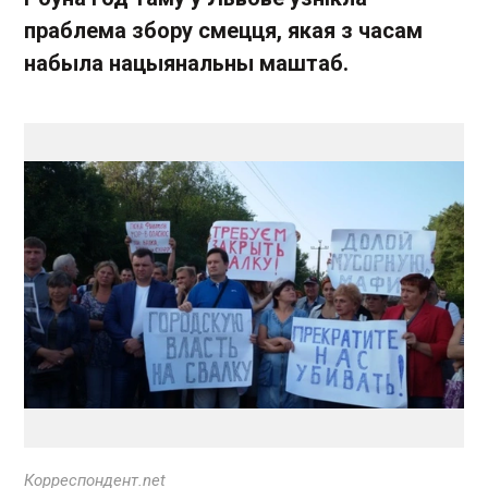
праблема збору смецця, якая з часам
набыла нацыянальны маштаб.
Корреспондент.net