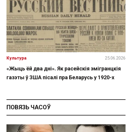
Культура
25.06.2026
«Жыць ёй два дні». Як расейскія эмігранцкія
газэты ў ЗША пісалі пра Беларусь у 1920-х
ПОВЯЗЬ ЧАСОЎ