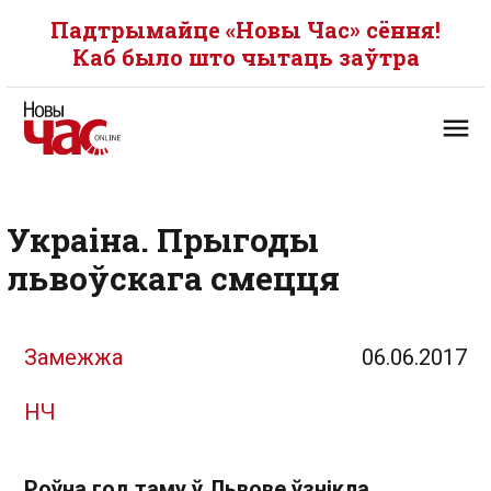
Падтрымайце «Новы Час» сёння!
Каб было што чытаць заўтра
Украіна. Прыгоды
львоўскага смецця
Замежжа
06.06.2017
НЧ
Роўна год таму ў Львове ўзнікла