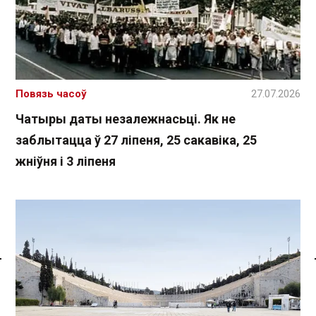
Повязь часоў
27.07.2026
Чатыры даты незалежнасьці. Як не
заблытацца ў 27 ліпеня, 25 сакавіка, 25
жніўня і 3 ліпеня
Спасылка без VPN