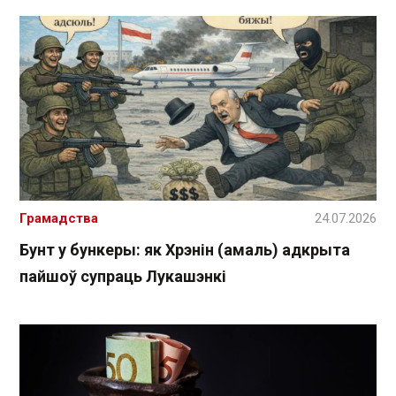
Грамадства
24.07.2026
Бунт у бункеры: як Хрэнін (амаль) адкрыта
пайшоў супраць Лукашэнкі