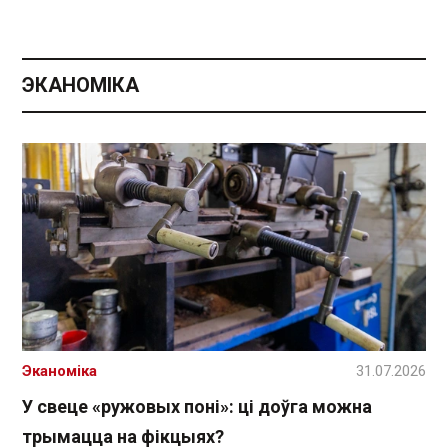
ЭКАНОМІКА
Эканоміка
31.07.2026
У свеце «ружовых поні»: ці доўга можна
трымацца на фікцыях?