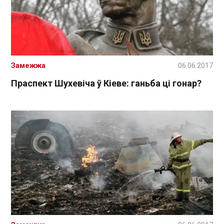
Замежжа
06.06.2017
Праспект Шухевіча ў Кіеве: ганьба ці гонар?