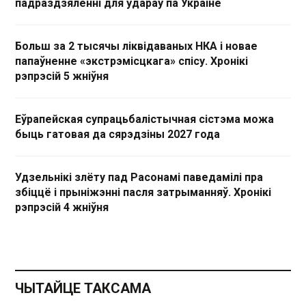
падраздзяленні для ўдараў па Украіне
Больш за 2 тысячы ліквідаваных НКА і новае
папаўненне «экстрэмісцкага» спісу. Хронікі
рэпрэсій 5 жніўня
Еўрапейская супрацьбалістычная сістэма можа
быць гатовая да сярэдзіны 2027 года
Удзельнікі злёту пад Расонамі паведамілі пра
збіццё і прыніжэнні пасля затрыманняў. Хронікі
рэпрэсій 4 жніўня
ЧЫТАЙЦЕ ТАКСАМА