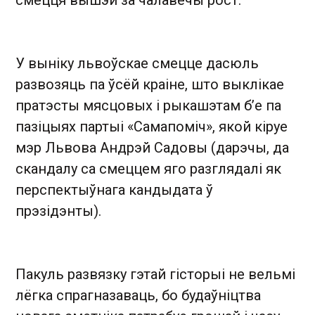
У выніку львоўскае смецце дасюль
развозяць па ўсёй краіне, што выклікае
пратэсты мясцовых і рыкашэтам б’е па
пазіцыях партыі «Самапоміч», якой кіруе
мэр Львова Андрэй Садовы (дарэчы, да
скандалу са смеццем яго разглядалі як
перспектыўнага кандыдата ў
прэзідэнты).
Пакуль развязку гэтай гісторыі не вельмі
лёгка спрагназаваць, бо будаўніцтва