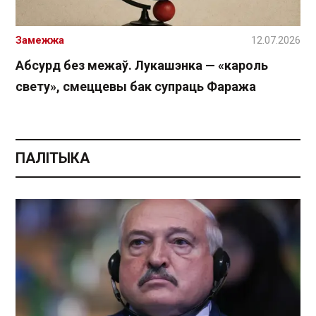
Замежжа
12.07.2026
Абсурд без межаў. Лукашэнка — «кароль
свету», смеццевы бак супраць Фаража
ПАЛІТЫКА