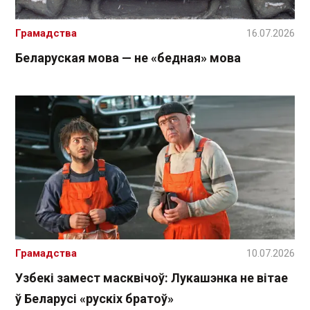
Грамадства
16.07.2026
Беларуская мова — не «бедная» мова
Грамадства
10.07.2026
Узбекі замест масквічоў: Лукашэнка не вітае
ў Беларусі «рускіх братоў»