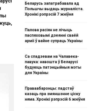
арусі
Беларусь запатрабавала ад
я
Польшчы выдаць журналіста.
Хронікі рэпрэсій 7 жніўня
упы
жуць,
Палова расіян не лічыць
паспяховымі дзеянні сваёй
арміі ў вайне супраць Украіны
Са спадзевам на Чалавека-
павука: навошта ў Беларусі
будуюць патэнцыйныя мэты
для Украіны
Праваабаронцы: падстаў
казаць пра змяншэнне ціску
няма. Хронікі рэпрэсій 6 жніўня