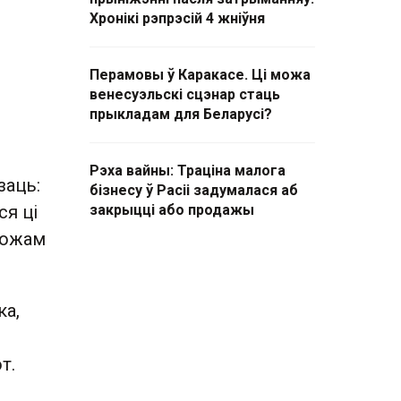
Хронікі рэпрэсій 4 жніўня
Перамовы ў Каракасе. Ці можа
венесуэльскі сцэнар стаць
прыкладам для Беларусі?
Рэха вайны: Траціна малога
заць:
бізнесу ў Расіі задумалася аб
я ці
закрыцці або продажы
можам
ка,
т.