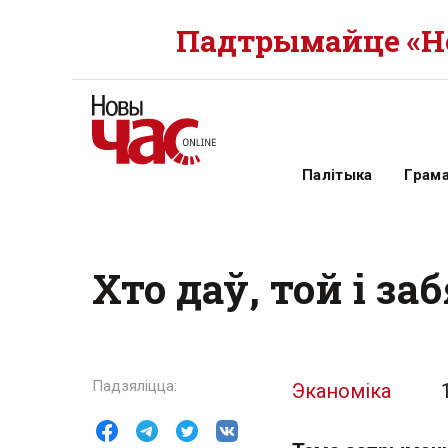
Падтрымайце «Но
Палітыка
Грам
Хто даў, той і за
Эканоміка