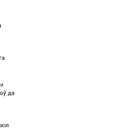
я
га
ны
оў да
кія