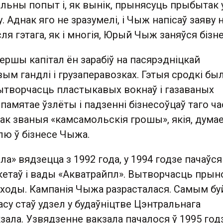
льны попыт і, як вынік, прынясуць прыбытак 
. Аднак яго не зразумелі, і Чыж напісаў заяву 
ля гэтага, як і многія, Юрый Чыж заняўся бізн
першы капітал ён зарабіў на пасярэдніцкай
вым гандлі і грузаперавозках. Гэтыя сродкі был
ытворчасць пластыкавых вокнаў і газаваных
 памятае ўзлёты і падзенні бізнесоўцаў таго ча
так званыя «камсамольскія грошы», якія, думае
лю ў бізнесе Чыжа.
ла» вядзецца з 1992 года, у 1994 годзе пачаўся
етаў і вады «Акватрайпл». Вытворчасць прын
ходы. Кампанія Чыжа разрасталася. Самым б
асу стаў удзел у будаўніцтве Цэнтральнага
зала. Узвядзенне вакзала пачалося ў 1995 годз