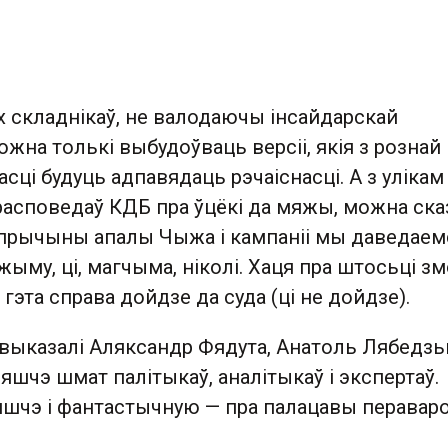
х складнікаў, не валодаючы інсайдарскай
жна толькі выбудоўваць версіі, якія з рознай
сці будуць адпавядаць рэчаіснасці. А з улікам
асповедаў КДБ пра ўцёкі да мяжы, можна ска
прычыны апалы Чыжа і кампаніі мы даведаемс
ыму, ці, магчыма, ніколі. Хаця пра штосьці з
 гэта справа дойдзе да суда (ці не дойдзе).
 выказалі Аляксандр Фядута, Анатоль Лябедзь
 яшчэ шмат палітыкаў, аналітыкаў і экспертаў.
шчэ і фантастычную — пра палацавы пераваро