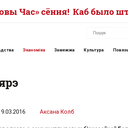
вы Час» сёння!
Каб было шт
адства
Эканоміка
Замежжа
Культура
Повязь
бярэ
19.03.2016
Аксана Колб