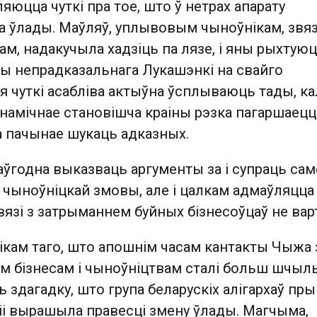
ляюцца чуткі пра тое, што ў нетрах апарату
а ўлады. Маўляў, уплывовым чыноўнікам, зв
ам, надакучыла хадзіць па лязе, і яны рыхтую
ны непрадказальнага Лукашэнкі на свайго
ыя чуткі асабліва актыўна ўсплываюць тады, ка
анамічнае становішча краіны рэзка пагаршаецца
а пачынае шукаць адказных.
ўгодна выказваць аргументы за і супраць сам
 чыноўніцкай змовы, але і цалкам адмаўляцца
увязі з затрыманнем буйных бізнесоўцаў не вар
ікам таго, што апошнім часам кантакты Чыжа 
ім бізнесам і чыноўніцтвам сталі больш шчыл
здагадку, што група беларускіх алігархаў пры
і вырашыла правесці змену ўлады. Магчыма,