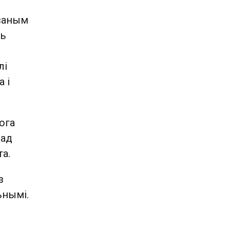
язаным
ць
лі
 і
ога
 ад
та.
з
ьнымі.