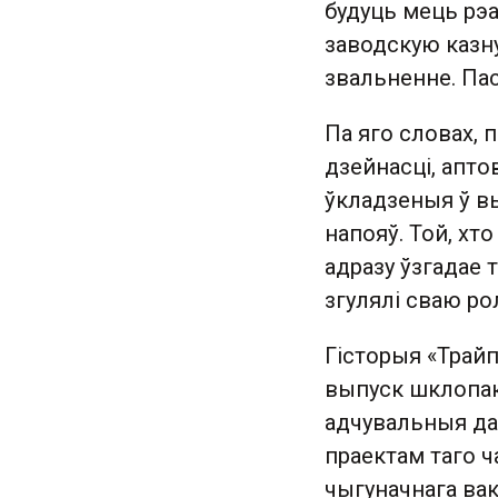
будуць мець рэа
заводскую казну
звальненне. Пас
Па яго словах, 
дзейнасці, апто
ўкладзеныя ў в
напояў. Той, хто
адразу ўзгадае 
згулялі сваю ро
Гісторыя «Трайп
выпуск шклопак
адчувальныя да
праектам таго ч
чыгуначнага вак