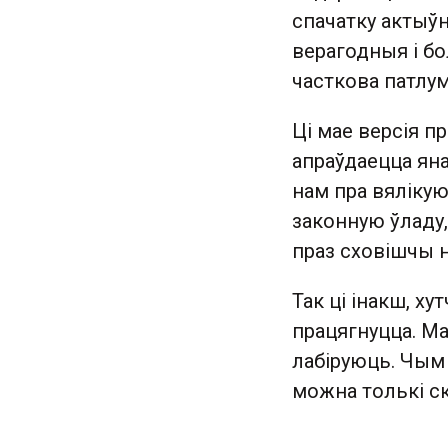
спачатку актыў
верагодныя і б
часткова патлу
Ці мае версія пр
апраўдаецца яна
нам пра вялікую
законную ўладу,
праз сховішчы н
Так ці інакш, ху
працягнуцца. Ма
лабіруюць. Чым 
можна толькі ск