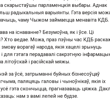
на скарыстаўшы парламенцкія выбары. Аднак
ольш радыкальныя варыянты. Гэта версія мож
мачыць, чаму Чыжом займаецца менавіта КДБ.
ава на існаванне? Безумоўна, як і ўсе. Ці
? Хто ведае. Можа, праз пэўны час КДБ раска
 змову ворагаў народа, якія хацелі зрынуць
 і для гэтага перадавалі сакрэтную інфармац
а літоўскай і расійскай мяжы.
тчэй за ўсё, затрыманні буйных бізнесоўцаў
гчыма, паляцяць галовы і чыноўнікаў, якія іх
усё гэта скончыцца, прагназаваць цяжка. Дак
азаць: нам з вамі лепей не будзе.