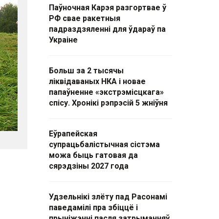
Паўночная Карэя разгортвае ў
РФ свае ракетныя
падраздзяленні для ўдараў па
Украіне
Больш за 2 тысячы
ліквідаваных НКА і новае
папаўненне «экстрэмісцкага»
спісу. Хронікі рэпрэсій 5 жніўня
Еўрапейская
супрацьбалістычная сістэма
можа быць гатовая да
сярэдзіны 2027 года
Удзельнікі злёту пад Расонамі
паведамілі пра збіццё і
прыніжэнні пасля затрыманняў.