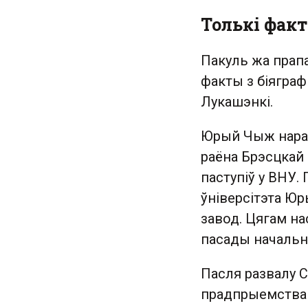
Толькі фак
Пакуль жа прап
факты з біяграф
Лукашэнкі.
Юрый Чыж нарадз
раёна Брэсцкай 
паступіў у ВНУ.
ўніверсітэта Ю
завод. Цягам на
пасады начальн
Пасля развалу 
прадпрыемства 