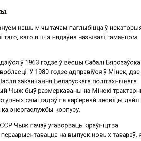
ты
ануем нашым чытачам паглыбіцца ў некаторы
іі таго, каго яшчэ нядаўна называлі гаманцом
іўся ў 1963 годзе ў вёсцы Сабалі Бярозаўска
вобласці. У 1980 годзе адправіўся ў Мінск, дзе
 Пасля заканчэння Беларускага політэхнічнага
рый Чыж быў размеркаваны на Мінскі трактар
ступных сямі гадоў па кар’ернай лесвіцы дайш
іка энергаслужбы корпусу.
СССР Чыж пачаў угаворваць кіраўніцтва
пераарыентавацца на выпуск новых тавараў, я