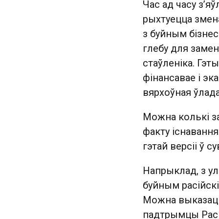
Час ад часу з’яў
рыхтуецца змен
з буйным бізнес
глебу для заме
стаўленіка. Гэт
фінансавае і эк
вярхоўная ўлад
Можна колькі за
факту існавання
гэтай версіі ў с
Напрыклад, з ул
буйным расійск
Можна выказаць 
падтрымцы Расі