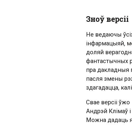
Зноў версіі
Не ведаючы ўсі
інфармацыяй, мо
доляй верагодна
фантастычных р
пра дакладныя 
пасля змены рэж
здагадацца, калі
Свае версіі ўжо
Андрэй Клімаў і
Можна дадаць я