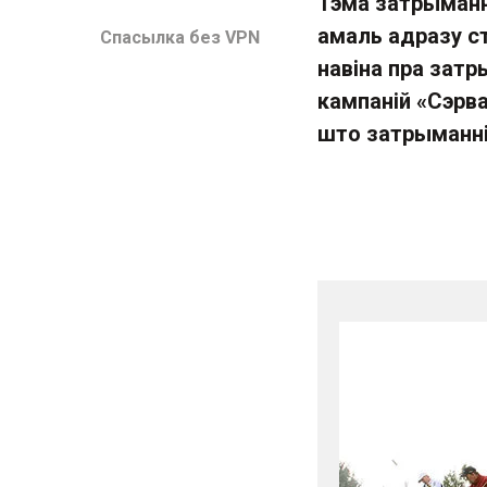
Тэма затрыманн
амаль адразу ст
Спасылка без VPN
навіна пра затр
кампаній «Сэрв
што затрыманні