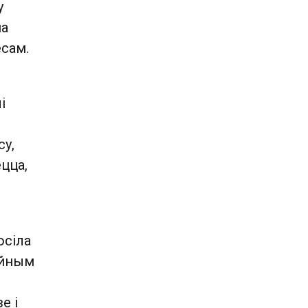
у
на
есам.
і
су,
цца,
осіла
уйным
е і