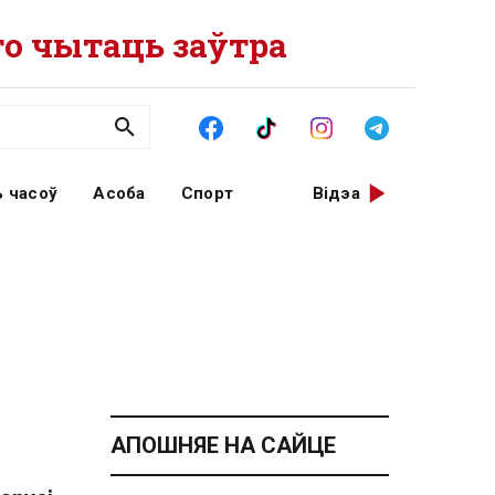
о чытаць заўтра
 часоў
Асоба
Спорт
Відэа
АПОШНЯЕ НА САЙЦЕ