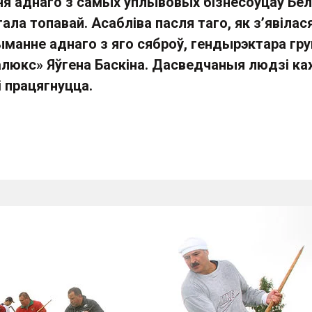
я аднаго з самых уплывовых бізнесоўцаў Бел
ала топавай. Асабліва пасля таго, як з’явілас
ыманне аднаго з яго сяброў, гендырэктара гр
алюкс» Яўгена Баскіна. Дасведчаныя людзі ка
 працягнуцца.