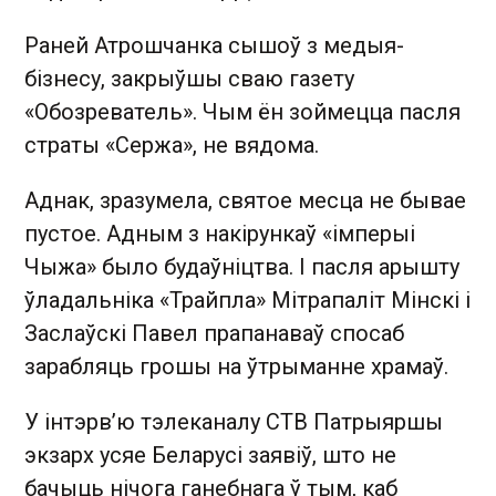
Раней Атрошчанка сышоў з медыя-
бізнесу, закрыўшы сваю газету
«Обозреватель». Чым ён зоймецца пасля
страты «Сержа», не вядома.
Аднак, зразумела, святое месца не бывае
пустое. Адным з накірункаў «імперыі
Чыжа» было будаўніцтва. І пасля арышту
ўладальніка «Трайпла» Мітрапаліт Мінскі і
Заслаўскі Павел прапанаваў спосаб
зарабляць грошы на ўтрыманне храмаў.
У інтэрв’ю тэлеканалу СТВ Патрыяршы
экзарх усяе Беларусі заявіў, што не
бачыць нічога ганебнага ў тым, каб