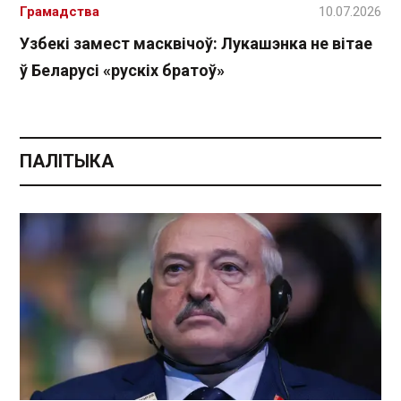
Грамадства
10.07.2026
Узбекі замест масквічоў: Лукашэнка не вітае
ў Беларусі «рускіх братоў»
ПАЛІТЫКА