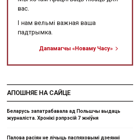
вас.
І нам вельмі важная ваша
падтрымка.
Дапамагчы «Новаму Часу»
АПОШНЯЕ НА САЙЦЕ
Беларусь запатрабавала ад Польшчы выдаць
журналіста. Хронікі рэпрэсій 7 жніўня
Палова расіян не лічыць паспяховымі дзеянні