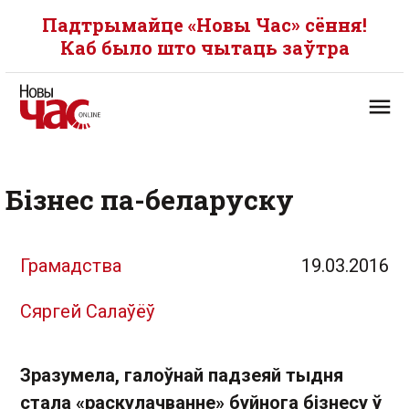
Падтрымайце «Новы Час» сёння!
Каб было што чытаць заўтра
Бізнес па-беларуску
Грамадства
19.03.2016
Сяргей Салаўёў
Зразумела, галоўнай падзеяй тыдня
стала «раскулачванне» буйнога бізнесу ў