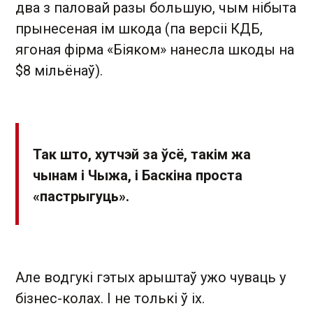
два з паловай разы большую, чым нібыта
прынесеная ім шкода (па версіі КДБ,
ягоная фірма «Біяком» нанесла шкоды на
$8 мільёнаў).
Так што, хутчэй за ўсё, такім жа
чынам і Чыжа, і Баскіна проста
«пастрыгуць».
Але водгукі гэтых арыштаў ужо чуваць у
бізнес-колах. І не толькі ў іх.