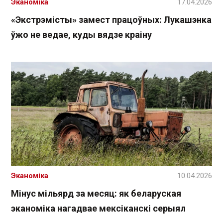
Эканоміка
17.04.2026
«Экстрэмісты» замест працоўных: Лукашэнка
ўжо не ведае, куды вядзе краіну
Эканоміка
10.04.2026
Мінус мільярд за месяц: як беларуская
эканоміка нагадвае мексіканскі серыял