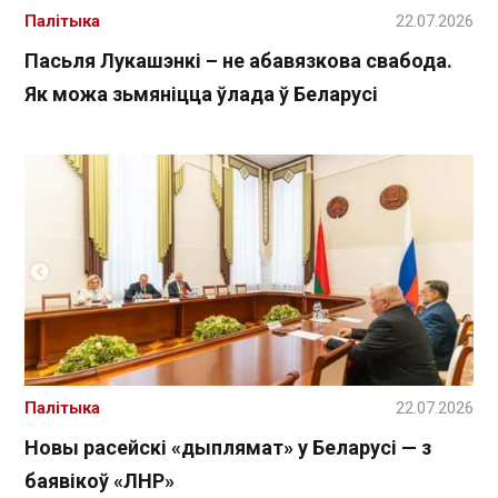
Палітыка
22.07.2026
Пасьля Лукашэнкі – не абавязкова свабода.
Як можа зьмяніцца ўлада ў Беларусі
Палітыка
22.07.2026
Новы расейскі «дыплямат» у Беларусі — з
баявікоў «ЛНР»