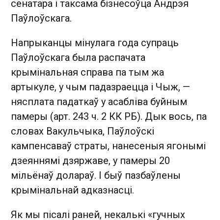
сенатара і таксама бізнесоўца Андрэя
Паўлоўскага.
Напрыканцы мінулага года супраць
Паўлоўскага была распачата
крымінальная справа па тым жа
артыкуле, у чым падазраецца і Чыж, —
нясплата падаткаў у асабліва буйным
памеры (арт. 243 ч. 2 КК РБ). Дык вось, па
словах Вакульчыка, Паўлоўскі
кампенсаваў страты, нанесеныя ягонымі
дзеяннямі дзяржаве, у памеры 20
мільёнаў долараў. І быў пазбаўлены
крымінальнай адказнасці.
Як мы пісалі раней, некалькі «гучных