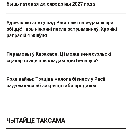
быць гатовая да сярэдзіны 2027 года
Удзельнікі злёту пад Расонамі паведамілі пра
збіццё і прыніжэнні пасля затрыманняў. Хронікі
рэпрэсій 4 жніўня
Перамовы ў Каракасе. Ці можа венесуэльскі
сцэнар стаць прыкладам для Беларусі?
Рэха вайны: Траціна малога бізнесу ў Расіі
задумалася аб закрыцці або продажы
ЧЫТАЙЦЕ ТАКСАМА