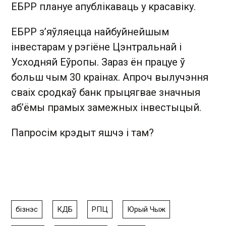
ЕБРР плануе апублікаваць у красавіку.
ЕБРР з’яўляецца найбуйнейшым
інвестарам у рэгіёне Цэнтральнай і
Усходняй Еўропы. Зараз ён працуе ў
больш чым 30 краінах. Апроч вылучэння
сваіх сродкаў банк прыцягвае значныя
аб’ёмы прамых замежных інвестыцый.
Папросім крэдыт яшчэ і там?
бізнэс
КДБ
РПЦ
Юрый Чыж