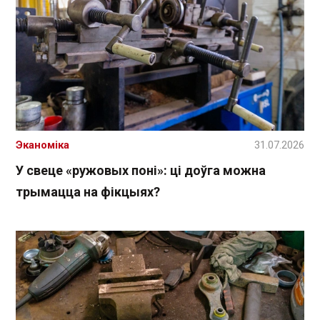
Эканоміка
31.07.2026
У свеце «ружовых поні»: ці доўга можна
трымацца на фікцыях?