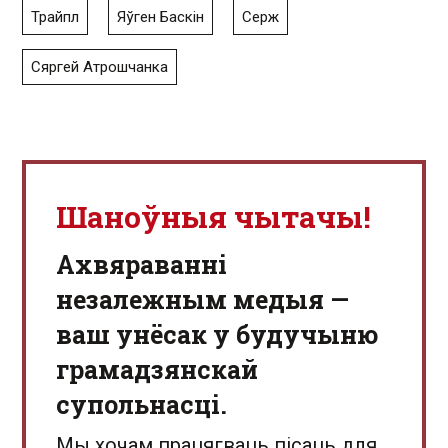
Трайпл
Яўген Баскін
Серж
Сяргей Атрошчанка
Шаноўныя чытачы!
Aхвяраванні
незалежным медыя —
ваш унёсак у будучыню
грамадзянскай
супольнасці.
Мы хочам працягваць пісаць для