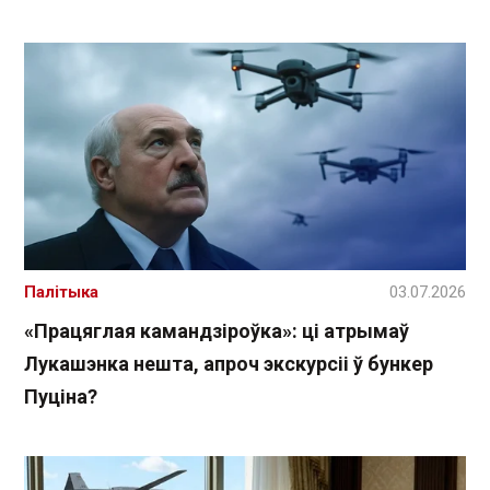
Палітыка
03.07.2026
«Працяглая камандзіроўка»: ці атрымаў
Лукашэнка нешта, апроч экскурсіі ў бункер
Пуціна?