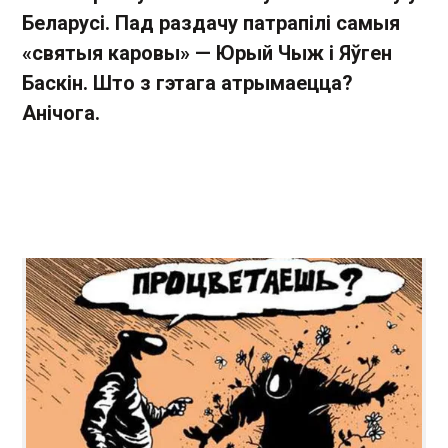
Беларусі. Пад раздачу патрапілі самыя
«святыя каровы» — Юрый Чыж і Яўген
Баскін. Што з гэтага атрымаецца?
Анічога.