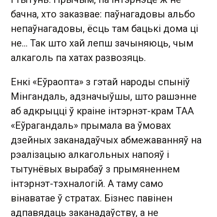
бачна, хто заказвае: паўнагадовы альбо
непаўнагадовы, ёсць там бацькі дома ці
не… Так што хай лепш зачыняюць, чым
алкаголь па хатах развозяць.
Енкі «Еўраопта» з гэтай народы спыніў
Мінгандаль, адзначыўшы, што рашэнне
аб адкрыцці ў краіне інтэрнэт-крам ТАА
«Еўрагандаль» прымала ва ўмовах
дзейных заканадаўчых абмежаванняў на
рэалізацыю алкагольных напояў і
тытунёвых вырабаў з прымяненнем
інтэрнэт-тэхналогій. А таму само
вінаватае ў стратах. Бізнес павінен
адпавядаць заканадаўству, а не