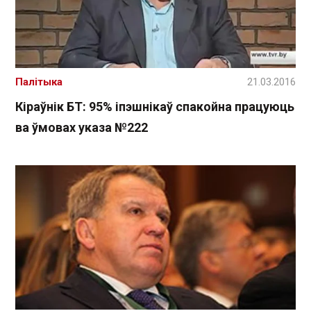
Палітыка
21.03.2016
Кіраўнік БТ: 95% іпэшнікаў спакойна працуюць
ва ўмовах указа №222