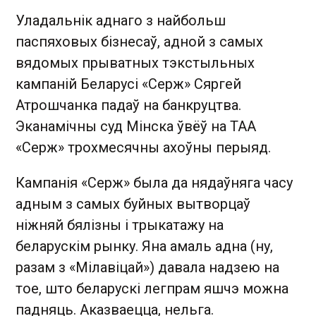
Уладальнік аднаго з найбольш
паспяховых бізнесаў, адной з самых
вядомых прыватных тэкстыльных
кампаній Беларусі «Серж» Сяргей
Атрошчанка падаў на банкруцтва.
Эканамічны суд Мінска ўвёў на ТАА
«Серж» трохмесячны ахоўны перыяд.
Кампанія «Серж» была да нядаўняга часу
адным з самых буйных вытворцаў
ніжняй бялізны і трыкатажу на
беларускім рынку. Яна амаль адна (ну,
разам з «Мілавіцай») давала надзею на
тое, што беларускі легпрам яшчэ можна
падняць. Аказваецца, нельга.