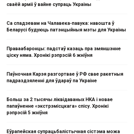
сваёй арміі ў вайне супраць Украіны
Са спадзевам на Чалавека-павука: навошта ў
Беларусі будуюць патэнцыйныя мэты для Украіны
Праваабаронцы: падстаў казаць пра змяншэнне
ціску няма. Хронікі рэпрэсій 6 жніўня
Паўночная Карэя разгортвае ў РФ свае ракетныя
падраздзяленні для ўдараў па Украіне
Больш за 2 тысячы ліквідаваных НКА і новае
папаўненне «экстрэмісцкага» спісу. Хронікі
рэпрэсій 5 жніўня
Еўрапейская супрацьбалістычная сістэма можа