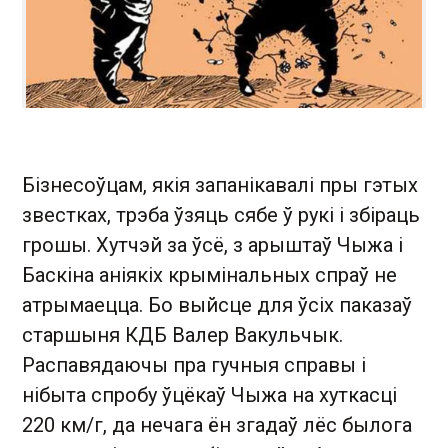
Бізнесоўцам, якія запанікавалі пры гэтых
звестках, трэба ўзяць сябе ў рукі і збіраць
грошы. Хутчэй за ўсё, з арыштаў Чыжа і
Баскіна аніякіх крымінальных спраў не
атрымаецца. Бо выйсце для ўсіх паказаў
старшыня КДБ Валер Вакульчык.
Распавядаючы пра гучныя справы і
нібыта спробу ўцёкаў Чыжа на хуткасці
220 км/г, да нечага ён згадаў лёс былога