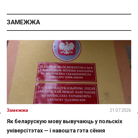
ЗАМЕЖЖА
Замежжа
21.07.2026
Спасылка без VPN
Як беларускую мову вывучаюць у польскіх
універсітэтах — і навошта гэта сёння