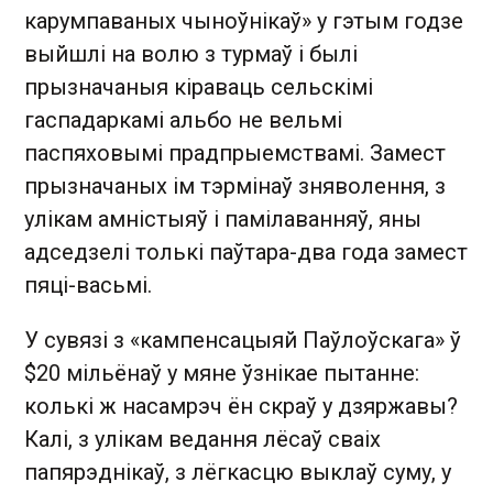
карумпаваных чыноўнікаў» у гэтым годзе
выйшлі на волю з турмаў і былі
прызначаныя кіраваць сельскімі
гаспадаркамі альбо не вельмі
паспяховымі прадпрыемствамі. Замест
прызначаных ім тэрмінаў зняволення, з
улікам амністыяў і памілаванняў, яны
адседзелі толькі паўтара-два года замест
пяці-васьмі.
У сувязі з «кампенсацыяй Паўлоўскага» ў
$20 мільёнаў у мяне ўзнікае пытанне:
колькі ж насамрэч ён скраў у дзяржавы?
Калі, з улікам ведання лёсаў сваіх
папярэднікаў, з лёгкасцю выклаў суму, у