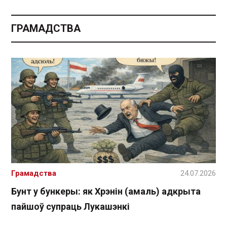
ГРАМАДСТВА
Грамадства
24.07.2026
Бунт у бункеры: як Хрэнін (амаль) адкрыта
пайшоў супраць Лукашэнкі