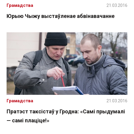
Грамадства
21.03.2016
Юрыю Чыжу выстаўленае абвінавачанне
Грамадства
21.03.2016
Пратэст таксістаў у Гродна: «Самі прыдумалі
— самі плаціце!»