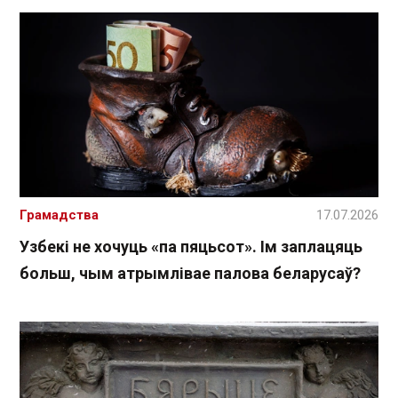
Грамадства
17.07.2026
Узбекі не хочуць «па пяцьсот». Ім заплацяць
больш, чым атрымлівае палова беларусаў?