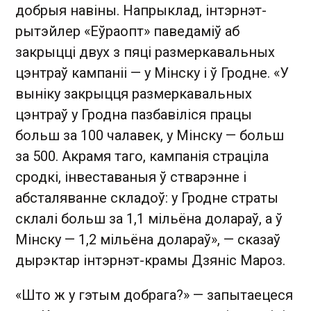
добрыя навіны. Напрыклад, інтэрнэт-
рытэйлер «Еўраопт» паведаміў аб
закрыцці двух з пяці размеркавальных
цэнтраў кампаніі — у Мінску і ў Гродне. «У
выніку закрыцця размеркавальных
цэнтраў у Гродна пазбавіліся працы
больш за 100 чалавек, у Мінску — больш
за 500. Акрамя таго, кампанія страціла
сродкі, інвеставаныя ў стварэнне і
абсталяванне складоў: у Гродне страты
склалі больш за 1,1 мільёна долараў, а ў
Мінску — 1,2 мільёна долараў», — сказаў
дырэктар інтэрнэт-крамы Дзяніс Мароз.
«Што ж у гэтым добрага?» — запытаецеся