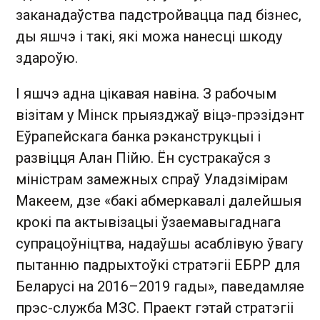
заканадаўства падстройвацца пад бізнес,
ды яшчэ і такі, які можа нанесці шкоду
здароўю.
І яшчэ адна цікавая навіна. З рабочым
візітам у Мінск прыязджаў віцэ-прэзідэнт
Еўрапейскага банка рэканструкцыі і
развіцця Алан Пійю. Ён сустракаўся з
міністрам замежных спраў Уладзімірам
Макеем, дзе «бакі абмеркавалі далейшыя
крокі па актывізацыі ўзаемавыгаднага
супрацоўніцтва, надаўшы асаблівую ўвагу
пытанню падрыхтоўкі стратэгіі ЕБРР для
Беларусі на 2016–2019 гады», паведамляе
прэс-служба МЗС. Праект гэтай стратэгіі