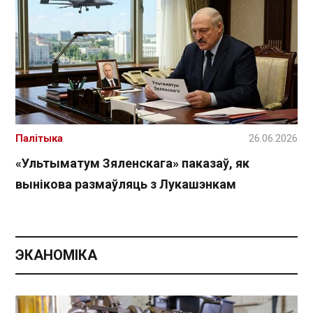
Палітыка
26.06.2026
«Ультыматум Зяленскага» паказаў, як
вынікова размаўляць з Лукашэнкам
ЭКАНОМІКА