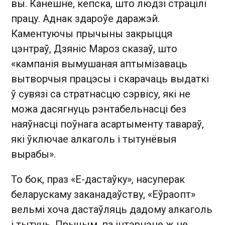
вы. Канешне, кепска, што людзі страцілі
працу. Аднак здароўе даражэй.
Каментуючы прычыны закрыцця
цэнтраў, Дзяніс Мароз сказаў, што
«кампанія вымушаная аптымізаваць
вытворчыя працэсы і скарачаць выдаткі
ў сувязі са стратнасцю сэрвісу, які не
можа дасягнуць рэнтабельнасці без
наяўнасці поўнага асартыменту тавараў,
які ўключае алкаголь і тытунёвыя
вырабы».
То бок, праз «Е-дастаўку», насуперак
беларускаму заканадаўству, «Еўраопт»
вельмі хоча дастаўляць дадому алкаголь
і тытунь. Прычым, па інтэрнэце ж не