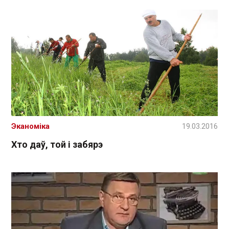
Эканоміка
19.03.2016
Хто даў, той і забярэ