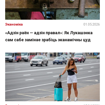
Эканоміка
01.05.2026
«Адзін раён — адзін правал»: Як Лукашэнка
сам сабе замінае зрабіць эканамічны цуд