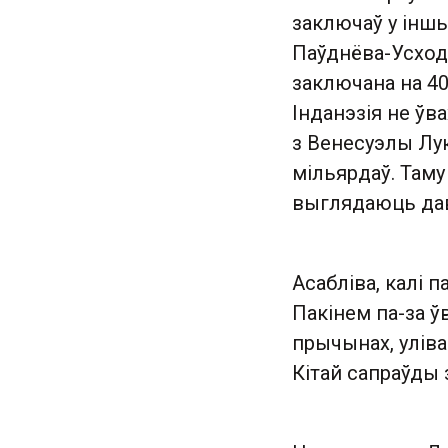
заключаў у іншы
Паўднёва-Усход
заключана на 40
Інданэзія не ўв
з Венесуэлы Лук
мільярдаў. Таму
выглядаюць дав
Асабліва, калі п
Пакінем па-за ў
прычынах, уліва
Кітай сапраўды 