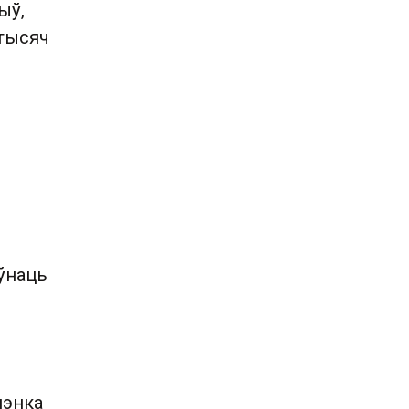
ыў,
 тысяч
аўнаць
шэнка