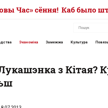
вы Час» сёння!
Каб было шт
адства
Эканоміка
Замежжа
Культура
Повязь
Лукашэнка з Кітая? 
льш
18.07.2013