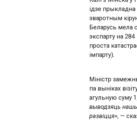
ідзе прыкладна а
зваротным кірун
Беларусь мела с
экспарту на 284
проста катастра
імпарту).
Міністр замежн
па выніках візі
агульную суму 1
выводзяць нашы 
развіцця»
, — ск