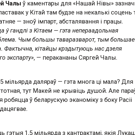
ей Чалы
ў каментары для «Нашай Нівы» зазнач
паставак у Кітай там будзе на некалькі соцень
атняе — зноў імпарт, абсталявання і працы.
а ў гандлі з Кітаем — гэта непераадольная
блема. Чым большы таваразварот, тым большае
. Фактычна, кітайцы крэдытуюць нас дзеля
о экспарту»
, — перакананы Сяргей Чалы.
,5 мільярда даляраў — гэта многа ці мала? Для
істотная, тут Макей не крывіць душой. Але пар
ія робяцца ў беларускую эканоміку з боку Расіі
едацягвае.
 гэтыя 1,5 мільярда з кантрактамі, якія Лука