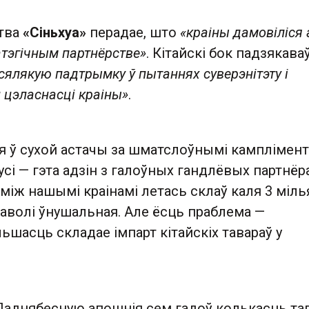
цтва
«Сіньхуа»
перадае, што
«краіны дамовіліся 
тэгічным партнёрстве»
. Кітайскі бок падзякава
сялякую падтрымку ў пытаннях суверэнітэту і
цэласнасці краіны»
.
я ў сухой астачы за шматслоўнымі камплімент
усі — гэта адзін з галоўных гандлёвых партнёра
між нашымі краінамі летась склаў каля 3 міль
даволі ўнушальная. Але ёсць праблема —
шасць складае імпарт кітайскіх тавараў у
 Паднябесную апошнія сем гадоў колькасць та