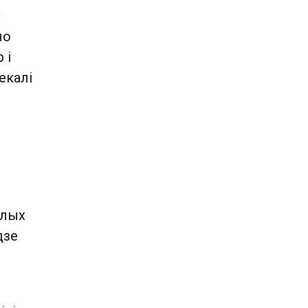
ў
ло
 і
екалі
елых
дзе