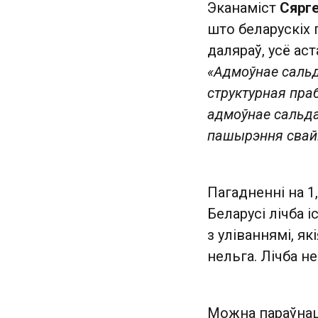
Эканаміст
Сярг
што беларускіх 
даляраў, усё аст
«Адмоўнае сальд
структурная пра
адмоўнае сальда
пашырэння свайг
Пагадненні на 1
Беларусі лічба 
з уліваннямі, як
нельга. Лічба н
Можна параўнаць