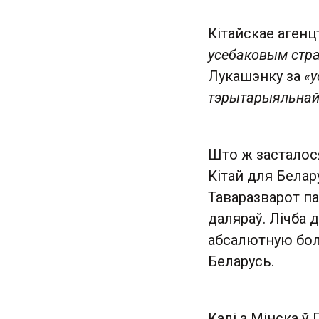
Кітайскае аген
усебаковым стра
Лукашэнку за
«у
тэрытарыяльнай 
Што ж засталос
Кітай для Белар
Таваразварот па
даляраў. Лічба 
абсалютную боль
Беларусь.
Калі з Мінска ў