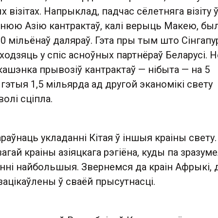
х візітах. Напрыклад, падчас сёлетняга візіту 
нюю Азію кантрактаў, калі верыць Макею, бы
0 мільёнаў даляраў. Гэта пры тым што Сінгапур
аходзяць у спіс асноўных партнёраў Беларусі. Н
ашэнка прывозіў кантрактаў — нібыта — на 5
 гэтыя 1,5 мільярда ад другой эканомікі свету
олі сціпла.
араўнаць укладанні Кітая ў іншыя краіны свету.
вагай краіны азіяцкага рэгіёна, куды па зразум
нні найбольшыя. Звернемся да краін Афрыкі, 
зацікаўлены ў сваёй прысутнасці.