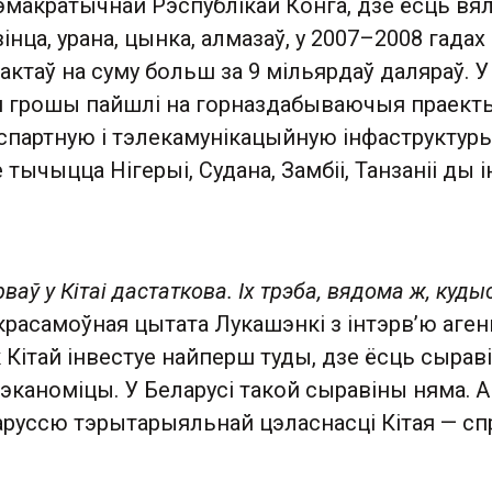
макратычнай Рэспублікай Конга, дзе ёсць вял
інца, урана, цынка, алмазаў, у 2007–2008 гадах
ктаў на суму больш за 9 мільярдаў даляраў. У
 грошы пайшлі на горназдабываючыя праекты
спартную і тэлекамунікацыйную інфаструктуры
тычыцца Нігерыі, Судана, Замбіі, Танзаніі ды 
аў у Кітаі дастаткова. Іх трэба, вядома ж, куды
 красамоўная цытата Лукашэнкі з інтэрв’ю аген
к Кітай інвестуе найперш туды, дзе ёсць сыраві
 эканоміцы. У Беларусі такой сыравіны няма. А
руссю тэрытарыяльнай цэласнасці Кітая — сп