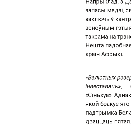
Напрыклад, з Дэ
запасы медзі, св
заключыў кантра
асноўным гэтыя
таксама на тран
Нешта падобнае 
краін Афрыкі.
«Валютных рэзерв
інвеставаць»
, —
«Сіньхуа». Адна
якой бракуе яго
падтрымка Бела
дваццаць пятая.