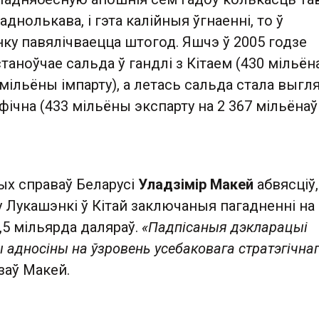
днолькава, і гэта калійныя ўгнаенні, то ў
ку павялічваецца штогод. Яшчэ ў 2005 годзе
таноўчае сальда ў гандлі з Кітаем (430 мільён
 мільёны імпарту), а летась сальда стала выгл
фічна (433 мільёны экспарту на 2 367 мільёнаў
ых справаў Беларусі
Уладзімір Макей
абвясціў
ту Лукашэнкі ў Кітай заключаныя пагадненні на
,5 мільярда даляраў.
«Падпісаныя дэкларацыі
адносіны на ўзровень усебаковага стратэгічна
азаў Макей.