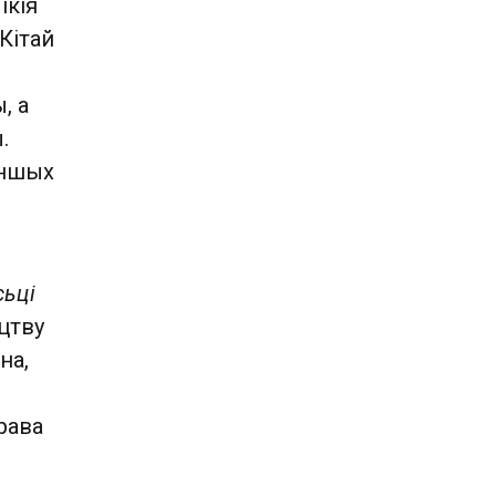
ікія
 Кітай
, а
.
іншых
сьці
цтву
на,
рава