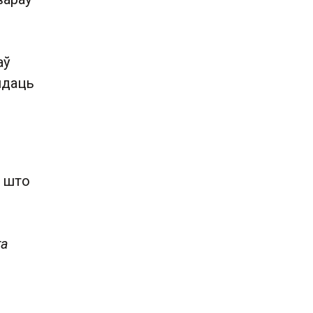
аў
ядаць
, што
га