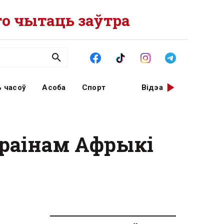
о чытаць заўтра
 часоў
Асоба
Спорт
Відэа
Краінам Афрыкі