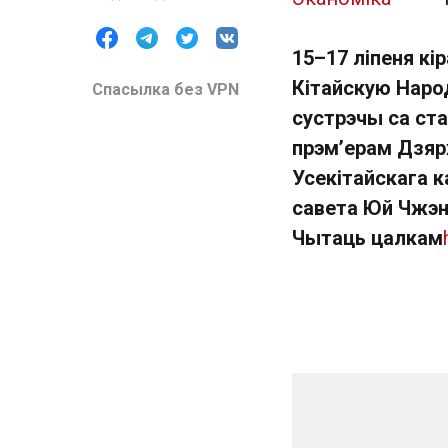
15–17 ліпеня кір
Кітайскую Наро
Спасылка без VPN
сустрэчы са ста
прэм’ерам Дзяр
Усекітайскага 
савета Юй Чжэ
Чытаць цалкам