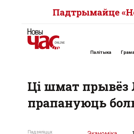
Падтрымайце «Но
Палітыка
Грам
Ці шмат прывёз 
прапануюць бо
Эканоміка