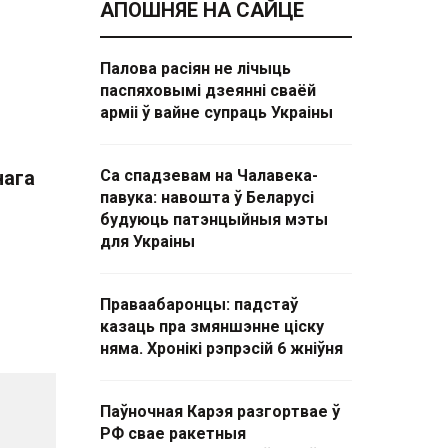
АПОШНЯЕ НА САЙЦЕ
Палова расіян не лічыць
паспяховымі дзеянні сваёй
арміі ў вайне супраць Украіны
нага
Са спадзевам на Чалавека-
павука: навошта ў Беларусі
будуюць патэнцыйныя мэты
для Украіны
Праваабаронцы: падстаў
казаць пра змяншэнне ціску
няма. Хронікі рэпрэсій 6 жніўня
Паўночная Карэя разгортвае ў
РФ свае ракетныя