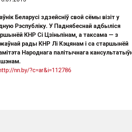
аўнік Беларусі здзейсніў свой сёмы візіт у
дную Рэспубліку. У Паднябеснай адбыліся
ршынёй КНР Сі Цзіньпінам, а таксама — з
жаўнай рады КНР Лі Кэцянам і са старшынёй
камітэта Народнага палітычнага кансультатыў
ншэнам.
http://nn.by/?c=ar&i=112786