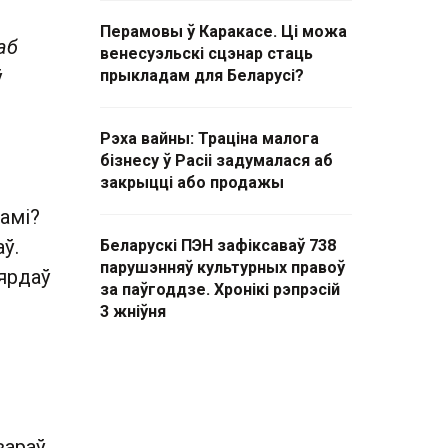
Перамовы ў Каракасе. Ці можа
аб
венесуэльскі сцэнар стаць
ў
прыкладам для Беларусі?
Рэха вайны: Траціна малога
бізнесу ў Расіі задумалася аб
закрыцці або продажы
амі?
ў.
Беларускі ПЭН зафіксаваў 738
парушэнняў культурных правоў
ярдаў
за паўгоддзе. Хронікі рэпрэсій
3 жніўня
вараў