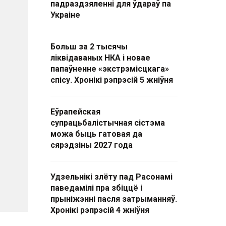
падраздзяленні для ўдараў па
Украіне
Больш за 2 тысячы
ліквідаваных НКА і новае
папаўненне «экстрэмісцкага»
спісу. Хронікі рэпрэсій 5 жніўня
Еўрапейская
супрацьбалістычная сістэма
можа быць гатовая да
сярэдзіны 2027 года
Удзельнікі злёту пад Расонамі
паведамілі пра збіццё і
прыніжэнні пасля затрыманняў.
Хронікі рэпрэсій 4 жніўня