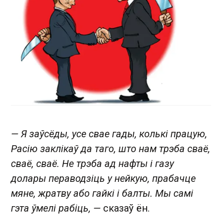
— Я заўсёды, усе свае гады, колькі працую,
Расію заклікаў да таго, што нам трэба сваё,
сваё, сваё. Не трэба ад нафты і газу
долары пераводзіць у нейкую, прабачце
мяне, жратву або гайкі і балты. Мы самі
гэта ўмелі рабіць, —
сказаў ён.