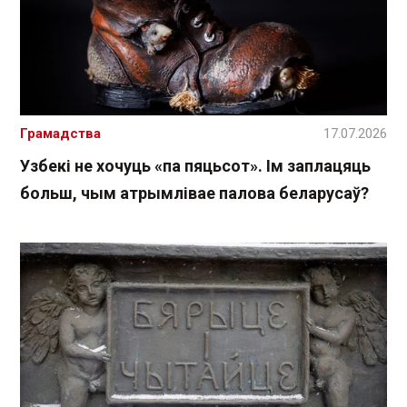
Грамадства
17.07.2026
Узбекі не хочуць «па пяцьсот». Ім заплацяць
больш, чым атрымлівае палова беларусаў?