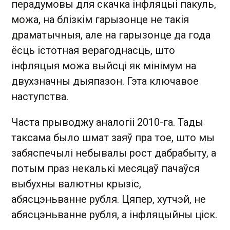
перадумовы для скачка інфляцыі пакуль,
можа, на блізкім гарызонце не такія
драматычныя, але на гарызонце да года
ёсць істотная верагоднасць, што
інфляцыя можа выйсці як мінімум на
двухзначны дыяпазон. Гэта ключавое
наступства.
Часта прыводжу аналогіі 2010-га. Тады
таксама было шмат заяў пра тое, што мы
забяспечылі небывалы рост дабрабыту, а
потым праз некалькі месяцаў пачаўся
выбухны валютны крызіс,
абясцэньванне рубля. Цяпер, хутчэй, не
абясцэньванне рубля, а інфляцыйны ціск.