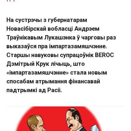
На сустрэчы з губернатарам
Новасібірскай вобласці Андрэем
Траўнікавым Лукашэнка ў чарговы раз
выказаўся пра імпартазамяшчэнне.
Старшы навуковы супрацоўнік BEROC
Дзмітрый Крук лічыць, што
«імпартазамяшчэнне» стала новым
спосабам атрымання фінансавай
падтрымкі ад Расіі.