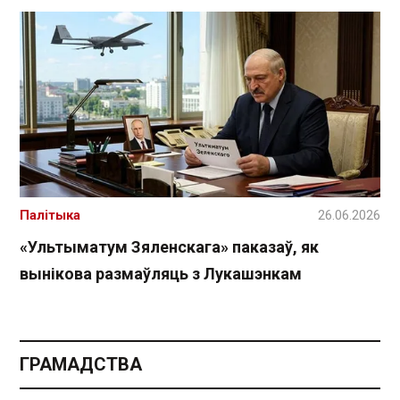
Палітыка
26.06.2026
«Ультыматум Зяленскага» паказаў, як
вынікова размаўляць з Лукашэнкам
ГРАМАДСТВА