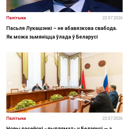
Палітыка
22.07.2026
Пасьля Лукашэнкі – не абавязкова свабода.
Як можа зьмяніцца ўлада ў Беларусі
Палітыка
22.07.2026
Новы расейскі «дыплямат» у Беларусі — з