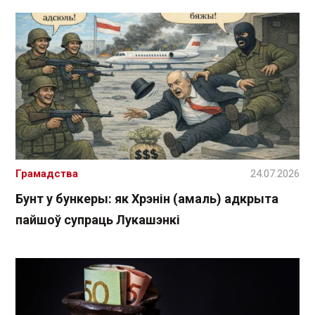
Грамадства
24.07.2026
Бунт у бункеры: як Хрэнін (амаль) адкрыта
пайшоў супраць Лукашэнкі