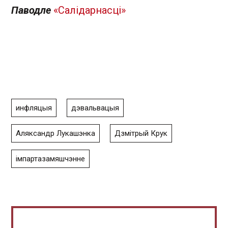
Паводле
«Салідарнасці»
инфляцыя
дэвальвацыя
Аляксандр Лукашэнка
Дзмітрый Крук
імпартазамяшчэнне