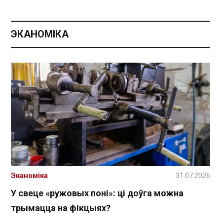
ЭКАНОМІКА
Эканоміка
31.07.2026
У свеце «ружовых поні»: ці доўга можна
трымацца на фікцыях?