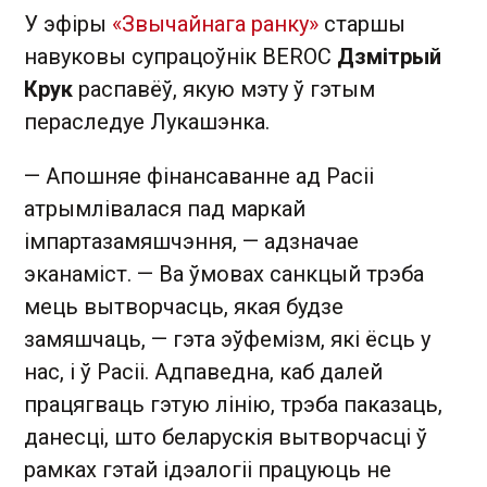
У эфіры
«Звычайнага ранку»
старшы
навуковы супрацоўнік BEROC
Дзмітрый
Крук
распавёў, якую мэту ў гэтым
пераследуе Лукашэнка.
— Апошняе фінансаванне ад Расіі
атрымлівалася пад маркай
імпартазамяшчэння, — адзначае
эканаміст. — Ва ўмовах санкцый трэба
мець вытворчасць, якая будзе
замяшчаць, — гэта эўфемізм, які ёсць у
нас, і ў Расіі. Адпаведна, каб далей
працягваць гэтую лінію, трэба паказаць,
данесці, што беларускія вытворчасці ў
рамках гэтай ідэалогіі працуюць не