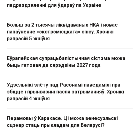
падраздзяленні для ўдараў па Украіне
Больш за 2 тысячы ліквідаваных НКА і новае
папаўненне «экстрэмісцкага» спісу. Хронікі
рэпрэсій 5 жніўня
Еўрапейская супрацьбалістычная сістэма можа
быць гатовая да сярэдзіны 2027 года
Удзельнікі злёту пад Расонамі паведамілі пра
збіццё і прыніжэнні пасля затрыманняў. Хронікі
рэпрэсій 4 жніўня
Перамовы ў Каракасе. Ці можа венесуэльскі
сцэнар стаць прыкладам для Беларусі?