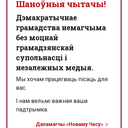
Шаноўныя чытачы!
Дэмакратычнае
грамадства немагчыма
без моцнай
грамадзянскай
супольнасці і
незалежных медыя.
Мы хочам працягваць пісаць для
вас.
І нам вельмі важная ваша
падтрымка.
Дапамагчы «Новаму Часу»