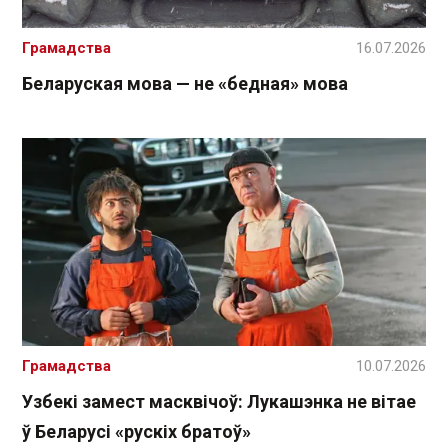
Грамадства
16.07.2026
Беларуская мова — не «бедная» мова
Грамадства
10.07.2026
Узбекі замест масквічоў: Лукашэнка не вітае
ў Беларусі «рускіх братоў»