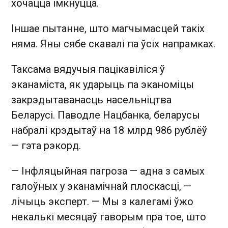
хочацца імкнуцца.
Іншае пытанне, што магчымасцей такіх
няма. Яны сябе скавалі па ўсіх напрамках.
Таксама вядучыя пацікавіліся ў
эканаміста, як ударыць па эканоміцы
закрэдытаванасць насельніцтва
Беларусі. Паводле Нацбанка, беларусы
набралі крэдытаў на 18 млрд 986 рублёў
— гэта рэкорд.
— Інфляцыйная пагроза — адна з самых
галоўных у эканамічнай плоскасці, —
лічыць эксперт. — Мы з калегамі ўжо
некалькі месяцаў гаворым пра тое, што