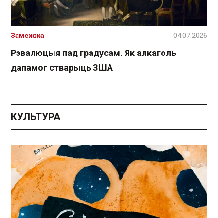
Замежжа
04.07.2026
Рэвалюцыя пад градусам. Як алкаголь
дапамог стварыць ЗША
КУЛЬТУРА