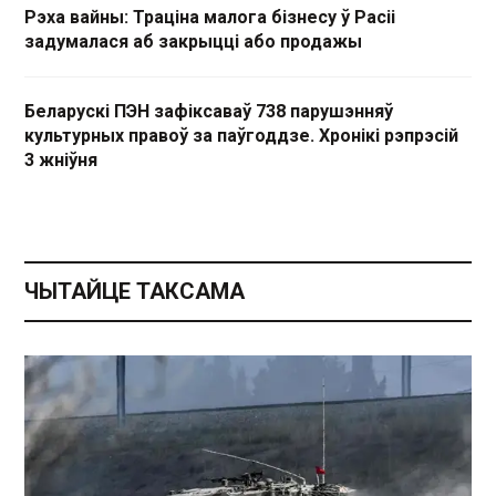
Рэха вайны: Траціна малога бізнесу ў Расіі
задумалася аб закрыцці або продажы
Беларускі ПЭН зафіксаваў 738 парушэнняў
культурных правоў за паўгоддзе. Хронікі рэпрэсій
3 жніўня
ЧЫТАЙЦЕ ТАКСАМА