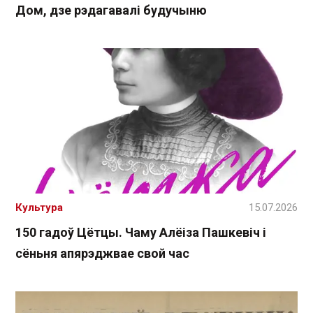
Дом, дзе рэдагавалі будучыню
Культура
15.07.2026
150 гадоў Цётцы. Чаму Алёіза Пашкевіч і
сёньня апярэджвае свой час