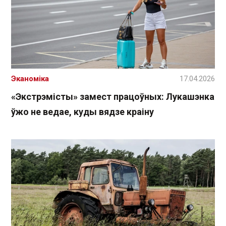
Эканоміка
17.04.2026
«Экстрэмісты» замест працоўных: Лукашэнка
ўжо не ведае, куды вядзе краіну