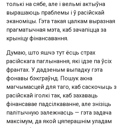
толькі на сябе, але і вельмі актыўна
вырашаюць праблемы і ў расійскай
эканоміцы. Гэта такая цалкам выразная
прагматычная мэта, каб зачапіцца за
крыніцу фінансавання.
Думаю, што яшчэ тут ёсць страх
расійскага паглынання, які ідзе па ўсіх
франтах. У дадзеным выпадку гэта
фонавы бэкграўнд. Пошук акна
магчымасцей для таго, каб саскочыць з
расійскай іголкі так, каб захаваць
фінансавае падсілкаванне, але знізіць
палітычную залежнасць — гэта задача
максімум, да якой цяперашнім уладам