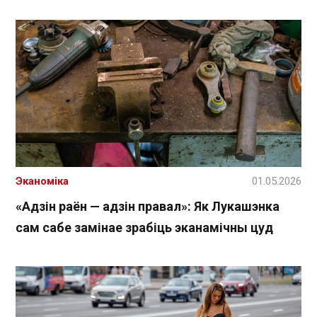
Эканоміка
01.05.2026
«Адзін раён — адзін правал»: Як Лукашэнка
сам сабе замінае зрабіць эканамічны цуд