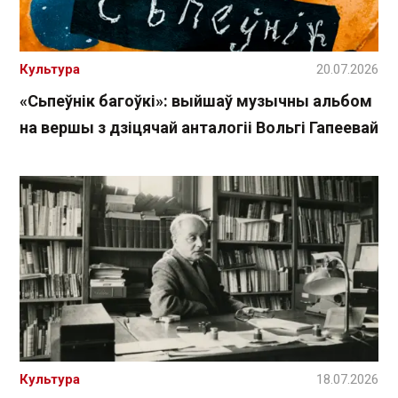
Культура
20.07.2026
«Сьпеўнік багоўкі»: выйшаў музычны альбом
на вершы з дзіцячай анталогіі Вольгі Гапеевай
Культура
18.07.2026