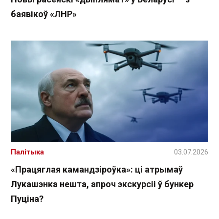
баявікоў «ЛНР»
Палітыка
03.07.2026
«Працяглая камандзіроўка»: ці атрымаў
Лукашэнка нешта, апроч экскурсіі ў бункер
Пуціна?