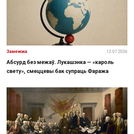
Замежжа
12.07.2026
Абсурд без межаў. Лукашэнка — «кароль
свету», смеццевы бак супраць Фаража