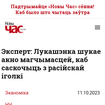
Падтрымайце «Новы Час» сёння!
Каб было што чытаць заўтра
Эксперт: Лукашэнка шукае
акно магчымасцей, каб
саскочыць з расійскай
іголкі
Эканоміка
11.10.2023
НЧ