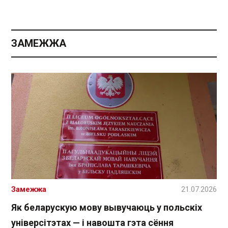
ЗАМЕЖЖА
Замежжа
21.07.2026
Як беларускую мову вывучаюць у польскіх
універсітэтах — і навошта гэта сёння