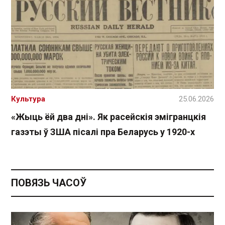
Культура
25.06.2026
«Жыць ёй два дні». Як расейскія эмігранцкія
газэты ў ЗША пісалі пра Беларусь у 1920-х
ПОВЯЗЬ ЧАСОЎ