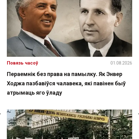
Повязь часоў
01.08.2026
Пераемнік без права на памылку. Як Энвер
Ходжа пазбавіўся чалавека, які павінен быў
атрымаць яго ўладу
Спасылка без VPN