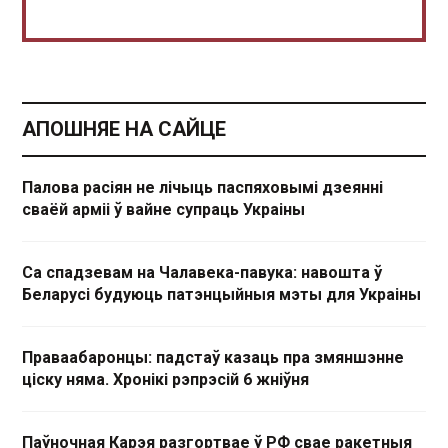
АПОШНЯЕ НА САЙЦЕ
Палова расіян не лічыць паспяховымі дзеянні
сваёй арміі ў вайне супраць Украіны
Са спадзевам на Чалавека-павука: навошта ў
Беларусі будуюць патэнцыйныя мэты для Украіны
Праваабаронцы: падстаў казаць пра змяншэнне
ціску няма. Хронікі рэпрэсій 6 жніўня
Паўночная Карэя разгортвае ў РФ свае ракетныя