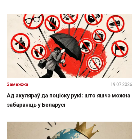
Замежжа
19.07.2026
Ад акуляраў да поціску рукі: што яшчэ можна
забараніць у Беларусі