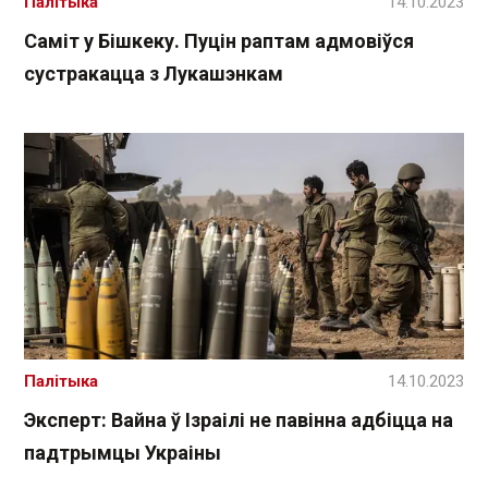
Палітыка
14.10.2023
Саміт у Бішкеку. Пуцін раптам адмовіўся
сустракацца з Лукашэнкам
Палітыка
14.10.2023
Эксперт: Вайна ў Ізраілі не павінна адбіцца на
падтрымцы Украіны