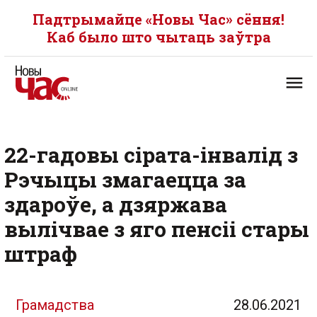
Падтрымайце «Новы Час» сёння!
Каб было што чытаць заўтра
22-гадовы сірата-інвалід з
Рэчыцы змагаецца за
здароўе, а дзяржава
вылічвае з яго пенсіі стары
штраф
Грамадства
28.06.2021