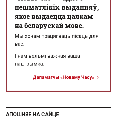
нешматлікіх выданняў,
якое выдаецца цалкам
на беларускай мове.
Мы хочам працягваць пісаць для
вас.
І нам вельмі важная ваша
падтрымка.
Дапамагчы «Новаму Часу»
АПОШНЯЕ НА САЙЦЕ