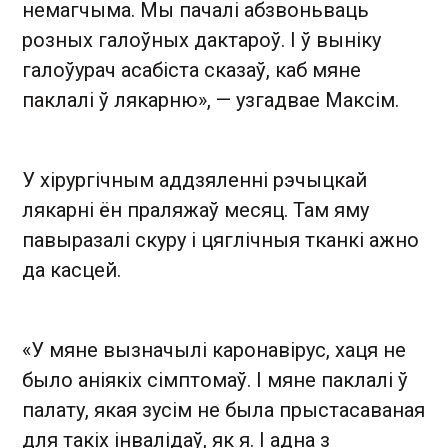
немагчыма. Мы пачалі абзвоньваць
розных галоўных дактароў. І ў выніку
галоўурач асабіста сказаў, каб мяне
паклалі ў лякарню», — узгадвае Максім.
У хірургічным аддзяленні рэчыцкай
лякарні ён праляжаў месяц. Там яму
павыразалі скуру і цяглічныя тканкі ажно
да касцей.
«У мяне вызначылі каронавірус, хаця не
было аніякіх сімптомаў. І мяне паклалі ў
палату, якая зусім не была прыстасаваная
для такіх інвалідаў, як я. І адна з