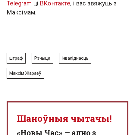
Telegram
ці
ВКонтакте
, і вас звяжуць з
Максімам.
штраф
Рэчыца
інваліднасць
Максім Жараеў
Шаноўныя чытачы!
«Новы Час» — адно з