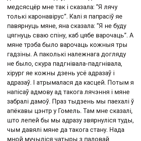
медсясцёр мне так і сказала: “Я лячу
толькі каронавірус”. Калі я папрасіў яе
павярнуць мяне, яна сказала: “Я не буду
цягнуць сваю спіну, каб цябе варочаць”. А
мяне трэба было варочаць кожныя тры
гадзіны. А паколькі належнага догляду
не было, скура падгнівала-падгнівала,
хірург яе кожны дзень усё адразаў і
адразаў. І атрымалася да касцей. Потым я
напісаў адмову ад такога лячэння і мяне
забралі дамоў. Праз тыдзень мы паехалі ў
апёкавы цэнтр у Гомель. Там мне сказалі,
што лепей бы мы адразу звярнуліся туды,
чым давялі мяне да такога стану. Нада
мной мучыліся чатыры з паловай