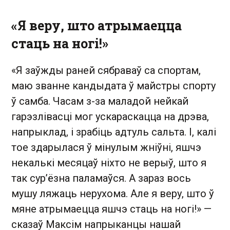
«Я веру, што атрымаецца
стаць на ногі!»
«Я заўжды раней сябраваў са спортам,
маю званне кандыдата ў майстры спорту
ў самба. Часам з-за маладой нейкай
гарэзлівасці мог ускараскацца на дрэва,
напрыклад, і зрабіць адтуль сальта. І, калі
тое здарылася ў мінулым жніўні, яшчэ
некалькі месяцаў ніхто не верыў, што я
так сур’ёзна паламаўся. А зараз вось
мушу ляжаць нерухома. Але я веру, што ў
мяне атрымаецца яшчэ стаць на ногі!» —
сказаў Максім напрыканцы нашай