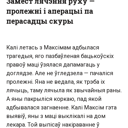
Замест лячэння руху —
пролежні і аперацыі па
перасадцы скуры
Калі летась з Максімам адбылася
трагедыя, яго пазбаўленая бацькоўскіх
правоў маці ўзялася дапамагаць у
доглядзе. Але не ўгледзела — пачаліся
пролежні. Яна не ведала, як трэба іх
лячыць, таму лячыла як звычайныя раны.
А яны пакрыліся коркаю, пад якой
адбывалася загнаенне. Калі Максім гэта
выявіў, яны з маці выклікалі на дом
лекара. Той выпісаў накіраванне ў