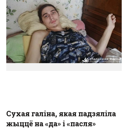
Сухая галіна, якая падзяліла
жыццё на «да» і «пасля»