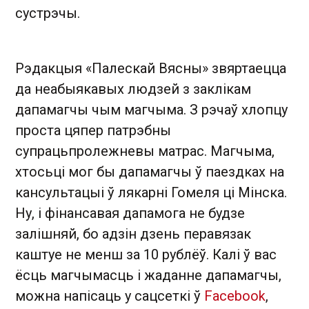
сустрэчы.
Рэдакцыя «Палескай Вясны» звяртаецца
да неабыякавых людзей з заклікам
дапамагчы чым магчыма. З рэчаў хлопцу
проста цяпер патрэбны
супрацьпролежневы матрас. Магчыма,
хтосьці мог бы дапамагчы ў паездках на
кансультацыі ў лякарні Гомеля ці Мінска.
Ну, і фінансавая дапамога не будзе
залішняй, бо адзін дзень перавязак
каштуе не менш за 10 рублёў. Калі ў вас
ёсць магчымасць і жаданне дапамагчы,
можна напісаць у сацсеткі ў
Facebook
,