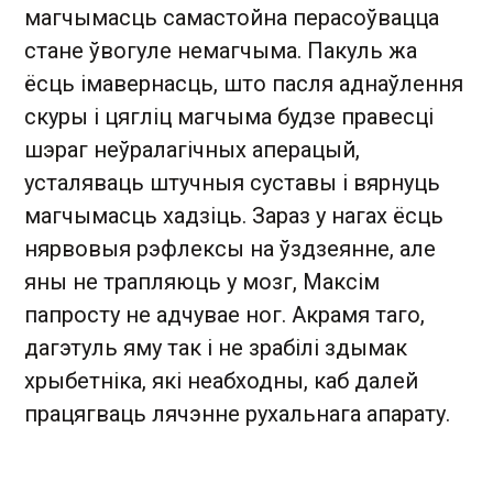
магчымасць самастойна перасоўвацца
стане ўвогуле немагчыма. Пакуль жа
ёсць імавернасць, што пасля аднаўлення
скуры і цягліц магчыма будзе правесці
шэраг неўралагічных аперацый,
усталяваць штучныя суставы і вярнуць
магчымасць хадзіць. Зараз у нагах ёсць
нярвовыя рэфлексы на ўздзеянне, але
яны не трапляюць у мозг, Максім
папросту не адчувае ног. Акрамя таго,
дагэтуль яму так і не зрабілі здымак
хрыбетніка, які неабходны, каб далей
працягваць лячэнне рухальнага апарату.