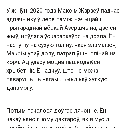
У жніўні 2020 года Максім Жараеў падчас
адпачынку ў лесе паміж Рэчыцай і
прыгараднай вёскай Азершчына, дзе ён
жыў, няўдала ўскараскаўся на дрэва. Ён
наступіў на сухую галіну, якая зламілася, і
Максім упаў долу, патрапіўшы спінай на
корч. Ад удару моцна пашкодзіўся
хрыбетнік. Ён адчуў, што не можа
паварушыць нагамі. Выклікаў хуткую
дапамогу.
Потым пачалося доўгае лячэнне. Ён
чакаў кансіліюму дактароў, якія мусілі
прыйсці да яго дамоў, каб накіраваць яго