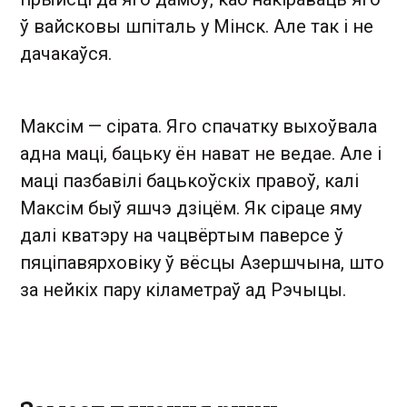
ў вайсковы шпіталь у Мінск. Але так і не
дачакаўся.
Максім — сірата. Яго спачатку выхоўвала
адна маці, бацьку ён нават не ведае. Але і
маці пазбавілі бацькоўскіх правоў, калі
Максім быў яшчэ дзіцём. Як сіраце яму
далі кватэру на чацвёртым паверсе ў
пяціпавярховіку ў вёсцы Азершчына, што
за нейкіх пару кіламетраў ад Рэчыцы.