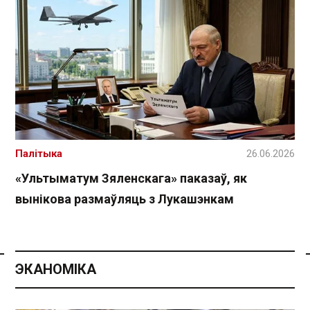
Палітыка
26.06.2026
«Ультыматум Зяленскага» паказаў, як
вынікова размаўляць з Лукашэнкам
ЭКАНОМІКА
Спасылка без VPN