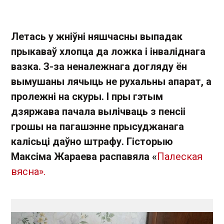
Летась у жніўні няшчасны выпадак
прыкаваў хлопца да ложка і інваліднага
вазка. З-за неналежнага догляду ён
вымушаны лячыць не рухальны апарат, а
пролежні на скуры. І пры гэтым
дзяржава пачала вылічваць з пенсіі
грошы на пагашэнне прысуджанага
калісьці даўно штрафу. Гісторыю
Максіма Жараева распавяла «
Палеская
вясна».