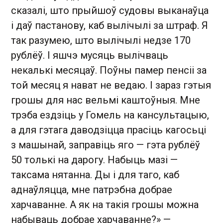
сказалі, што прыйшоў судовы выканаўца
і даў пастанову, каб вылічылі за штраф. Я
так разумею, што вылічылі недзе 170
рублёў. І яшчэ мусяць вылічваць
некалькі месяцаў. Поўны памер пенсіі за
той месяц я нават не ведаю. І зараз гэтыя
грошы для нас вельмі каштоўныя. Мне
трэба ездзіць у Гомель на кансультацыю,
а для гэтага даводзіцца прасіць кагосьці
з машынай, заправіць яго — гэта рублёў
50 толькі на дарогу. Набыць мазі —
таксама нятанна. Ды і для таго, каб
аднаўляцца, мне патрэбна добрае
харчаванне. А як на такія грошы можна
набываць добрае харчаванне?» —