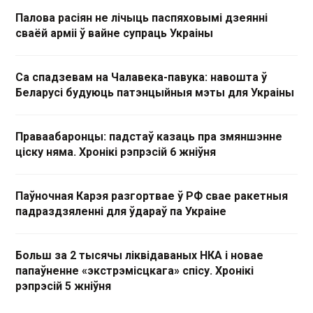
Палова расіян не лічыць паспяховымі дзеянні
сваёй арміі ў вайне супраць Украіны
Са спадзевам на Чалавека-павука: навошта ў
Беларусі будуюць патэнцыйныя мэты для Украіны
Праваабаронцы: падстаў казаць пра змяншэнне
ціску няма. Хронікі рэпрэсій 6 жніўня
Паўночная Карэя разгортвае ў РФ свае ракетныя
падраздзяленні для ўдараў па Украіне
Больш за 2 тысячы ліквідаваных НКА і новае
папаўненне «экстрэмісцкага» спісу. Хронікі
рэпрэсій 5 жніўня