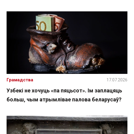
Грамадства
17.07.2026
Узбекі не хочуць «па пяцьсот». Ім заплацяць
больш, чым атрымлівае палова беларусаў?