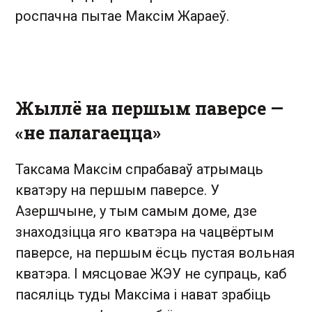
роспачна пытае Максім Жараеў.
Жыллё на першым паверсе —
«не палагаецца»
Таксама Максім спрабаваў атрымаць
кватэру на першым паверсе. У
Азершчыне, у тым самым доме, дзе
знаходзіцца яго кватэра на чацвёртым
паверсе, на першым ёсць пустая вольная
кватэра. І мясцовае ЖЭУ не супраць, каб
пасяліць туды Максіма і нават зрабіць