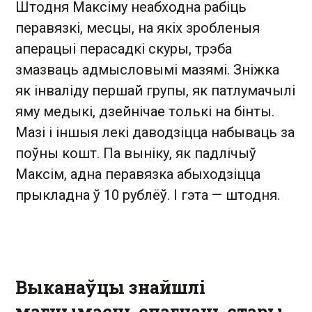
Штодня Максіму неабходна рабіць
перавязкі, месцы, на якіх зробленыя
аперацыі перасадкі скуры, трэба
змазваць адмысловымі мазямі. Зніжка
як інваліду першай групы, як патлумачылі
яму медыкі, дзейнічае толькі на бінты.
Мазі і іншыя лекі даводзіцца набываць за
поўны кошт. Па выніку, як падлічыў
Максім, адна перавязка абыходзіцца
прыкладна ў 10 рублёў. І гэта — штодня.
Выканаўцы знайшлі
магчымасць спагнаць стары