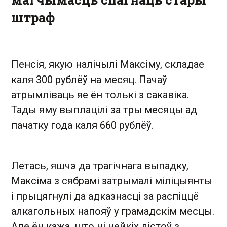
штраф
Пенсія, якую налічылі Максіму, складае
каля 300 рублёў на месяц. Пачаў
атрымліваць яе ён толькі з сакавіка.
Тады яму выплацілі за тры месяцы ад
пачатку года каля 660 рублёў.
Летась, яшчэ да трагічнага выпадку,
Максіма з сябрамі затрымалі міліцыянты
і прыцягнулі да адказнасці за распіццё
алкагольных напояў у грамадскім месцы.
Але ён кажа, што ні нейкіх лістоў з