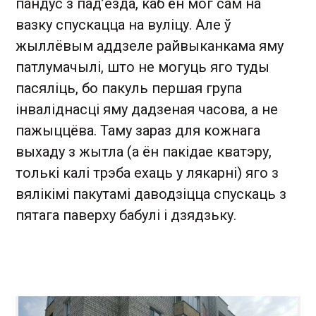
пандус з пад’езда, каб ён мог сам на
вазку спускацца на вуліцу. Але ў
жыллёвым аддзеле райвыканкама яму
патлумачылі, што не могуць яго туды
пасяліць, бо пакуль першая група
інваліднасці яму дадзеная часова, а не
пажыццёва. Таму зараз для кожнага
выхаду з жытла (а ён пакідае кватэру,
толькі калі трэба ехаць у лякарні) яго з
вялікімі пакутамі даводзіцца спускаць з
пятага паверху бабулі і дзядзьку.