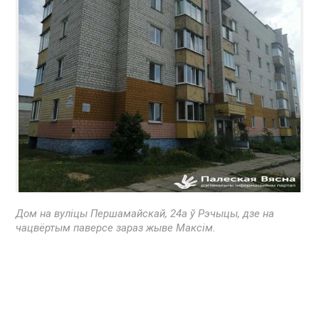
Дом на вуліцы Першамайскай, 24а ў Рэчыцы, дзе на
чацвёртым паверсе зараз жыве Максім.