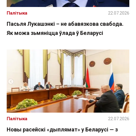
Палітыка
22.07.2026
Пасьля Лукашэнкі – не абавязкова свабода.
Як можа зьмяніцца ўлада ў Беларусі
Палітыка
22.07.2026
Новы расейскі «дыплямат» у Беларусі — з