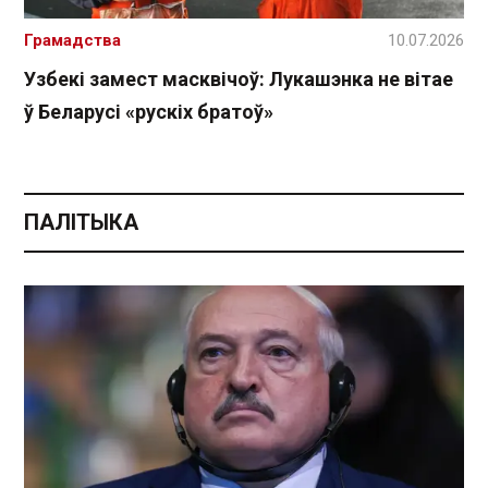
Грамадства
10.07.2026
Узбекі замест масквічоў: Лукашэнка не вітае
ў Беларусі «рускіх братоў»
ПАЛІТЫКА