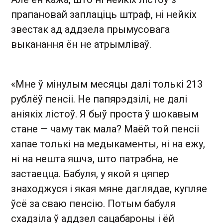
прапановай заплаціць штраф, ні нейкіх
звестак ад аддзела прымусовага
выканання ён не атрымліваў.
«Мне ў мінулым месяцы далі толькі 213
рублёў пенсіі. Не папярэдзілі, не далі
аніякіх лістоў. Я быў проста ў шокавым
стане — чаму так мала? Маёй той пенсіі
хапае толькі на медыкаменты, ні на ежу,
ні на нешта яшчэ, што патрэбна, не
застаецца. Бабуля, у якой я цяпер
знаходжуся і якая мяне даглядае, купляе
ўсё за сваю пенсію. Потым бабуля
схадзіла ў аддзел сацабароны і ёй