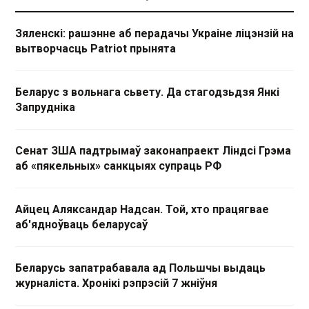
Зяленскі: рашэнне аб перадачы Украіне ліцэнзій на
вытворчасць Patriot прынята
Беларус з вольнага сьвету. Да стагодзьдзя Янкі
Запрудніка
Сенат ЗША падтрымаў законапраект Ліндсі Грэма
аб «пякельных» санкцыях супраць РФ
Айцец Аляксандар Надсан. Той, хто працягвае
аб'ядноўваць беларусаў
Беларусь запатрабавала ад Польшчы выдаць
журналіста. Хронікі рэпрэсій 7 жніўня