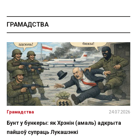
ГРАМАДСТВА
Грамадства
24.07.2026
Бунт у бункеры: як Хрэнін (амаль) адкрыта
пайшоў супраць Лукашэнкі