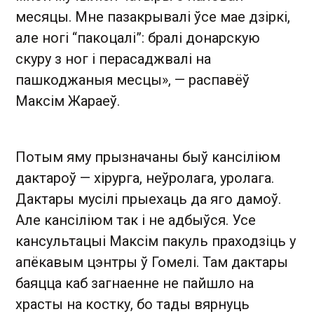
месяцы. Мне пазакрывалі ўсе мае дзіркі,
але ногі “пакоцалі”: бралі донарскую
скуру з ног і перасаджвалі на
пашкоджаныя месцы», — распавёў
Максім Жараеў.
Потым яму прызначаны быў кансіліюм
дактароў — хірурга, неўролага, уролага.
Дактары мусілі прыехаць да яго дамоў.
Але кансіліюм так і не адбыўся. Усе
кансультацыі Максім пакуль праходзіць у
апёкавым цэнтры ў Гомелі. Там дактары
баяцца каб загнаенне не пайшло на
храсты на костку, бо тады вярнуць