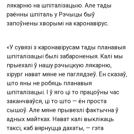
лякарню на шпіталізацыю. Але тады
раённы шпіталь у Рэчыцы быў
запоўнены хворымі на каронавірус.
«У сувязі з каронавірусам тады планавыя
шпіталізацыі былі забароненыя. Калі мы
прыехалі ў нашу рэчыцкую лякарню,
хірург нават мяне не паглядзеў. Ён сказаў,
што яны не робяць планавыя
шпіталізацыі. І ў яго ці то працоўны час
заканчваўся, ці то што — ён проста
сышоў. Але мяне прывезлі фактычна ў
адных майтках. Нават калі выклікаць
таксі, каб вярнуцца дахаты, — гэта