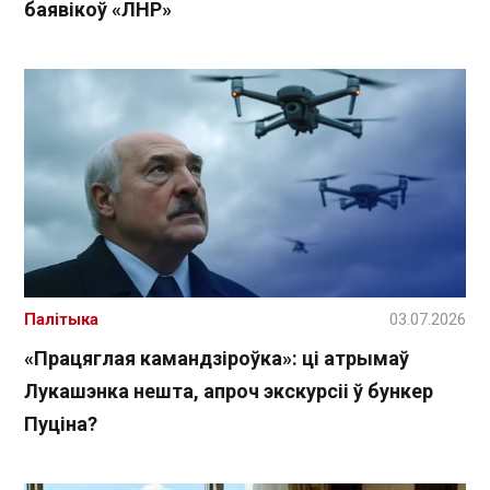
баявікоў «ЛНР»
Палітыка
03.07.2026
«Працяглая камандзіроўка»: ці атрымаў
Лукашэнка нешта, апроч экскурсіі ў бункер
Пуціна?