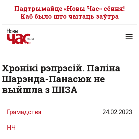
Падтрымайце «Новы Час» сёння!
Каб было што чытаць заўтра
Хронікі рэпрэсій. Паліна
Шарэнда-Панасюк не
выйшла з ШІЗА
Грамадства
24.02.2023
НЧ