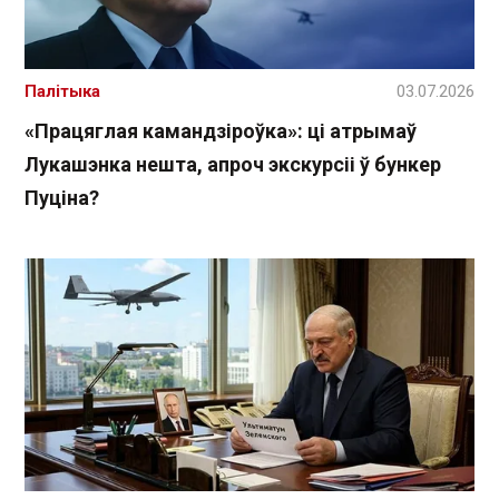
Палітыка
03.07.2026
«Працяглая камандзіроўка»: ці атрымаў
Лукашэнка нешта, апроч экскурсіі ў бункер
Пуціна?