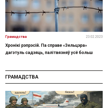
Грамадства
23.02.2023
Хронікі рэпрэсій. Па справе «Зельцэра»
дагэтуль садзяць, палітвязняў усё больш
ГРАМАДСТВА