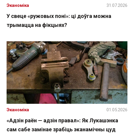
Эканоміка
31.07.2026
У свеце «ружовых поні»: ці доўга можна
трымацца на фікцыях?
Эканоміка
01.05.2026
«Адзін раён — адзін правал»: Як Лукашэнка
сам сабе замінае зрабіць эканамічны цуд