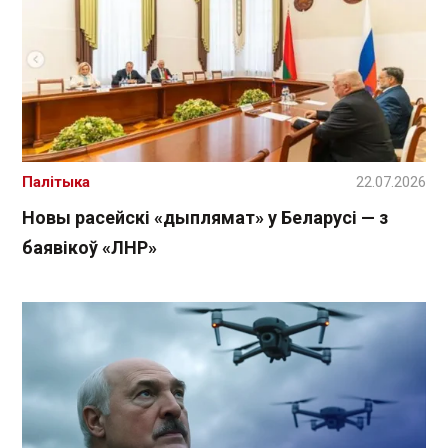
Палітыка
22.07.2026
Новы расейскі «дыплямат» у Беларусі — з
баявікоў «ЛНР»