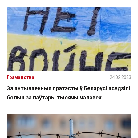
Грамадства
24.02.2023
За антываенныя пратэсты ў Беларусі асудзілі
больш за паўтары тысячы чалавек