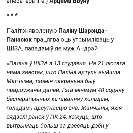
аператара life:)
Арцёма Воўну
.
* * *
Палітзняволеную
Паліну Шарэнда-
Панасюк
працягваюць утрымліваць у
ШІЗА, паведаміў яе муж Андрэй.
«Паліна ў ШІЗА з 13 студзеня. На 21 лютага
няма звестак, што Паліна адтуль выйшла.
Магчыма, тэрмін пакраньня быў
прадоўжаны далей. Гэта мінімум 40 содняў
бесперапынных катаванняў холадам,
голадам і адсутнасцю сна. Жанчыны, якія
сядзелі раней ў ПК-24, кажуць, што
вытрымаць больш за дзесяць дзён у