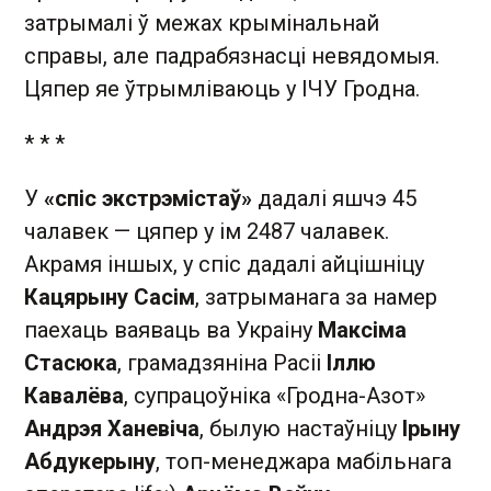
затрымалі ў межах крымінальнай
справы, але падрабязнасці невядомыя.
Цяпер яе ўтрымліваюць у ІЧУ Гродна.
* * *
У
«cпіс экстрэмістаў»
дадалі яшчэ 45
чалавек — цяпер у ім 2487 чалавек.
Акрамя іншых, у спіс дадалі айцішніцу
Кацярыну Сасім
, затрыманага за намер
паехаць ваяваць ва Украіну
Максіма
Стасюка
, грамадзяніна Расіі
Іллю
Кавалёва
, супрацоўніка «Гродна-Азот»
Андрэя Ханевіча
, былую настаўніцу
Ірыну
Абдукерыну
, топ-менеджара мабільнага