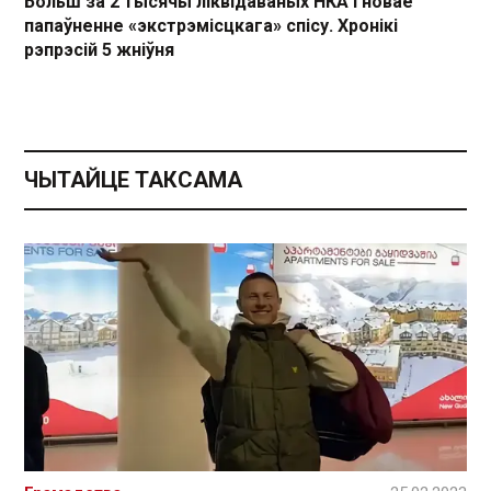
Больш за 2 тысячы ліквідаваных НКА і новае
папаўненне «экстрэмісцкага» спісу. Хронікі
рэпрэсій 5 жніўня
ЧЫТАЙЦЕ ТАКСАМА