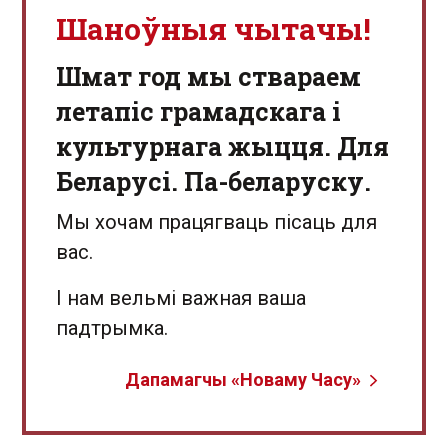
Шаноўныя чытачы!
Шмат год мы ствараем
летапіс грамадскага і
культурнага жыцця. Для
Беларусі. Па-беларуску.
Мы хочам працягваць пісаць для
вас.
І нам вельмі важная ваша
падтрымка.
Дапамагчы «Новаму Часу»