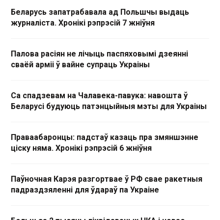
Беларусь запатрабавала ад Польшчы выдаць
журналіста. Хронікі рэпрэсій 7 жніўня
Палова расіян не лічыць паспяховымі дзеянні
сваёй арміі ў вайне супраць Украіны
Са спадзевам на Чалавека-павука: навошта ў
Беларусі будуюць патэнцыйныя мэты для Украіны
Праваабаронцы: падстаў казаць пра змяншэнне
ціску няма. Хронікі рэпрэсій 6 жніўня
Паўночная Карэя разгортвае ў РФ свае ракетныя
падраздзяленні для ўдараў па Украіне