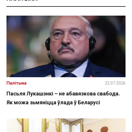
Палітыка
22.07.2026
Пасьля Лукашэнкі – не абавязкова свабода.
Як можа зьмяніцца ўлада ў Беларусі