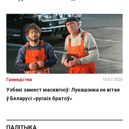
Грамадства
10.07.2026
Узбекі замест масквічоў: Лукашэнка не вітае
ў Беларусі «рускіх братоў»
ПАЛІТЫКА