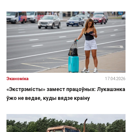
Эканоміка
17.04.2026
«Экстрэмісты» замест працоўных: Лукашэнка
ўжо не ведае, куды вядзе краіну