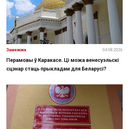
Замежжа
04.08.2026
Перамовы ў Каракасе. Ці можа венесуэльскі
сцэнар стаць прыкладам для Беларусі?