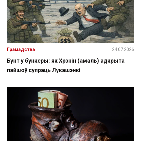
Грамадства
24.07.2026
Бунт у бункеры: як Хрэнін (амаль) адкрыта
пайшоў супраць Лукашэнкі