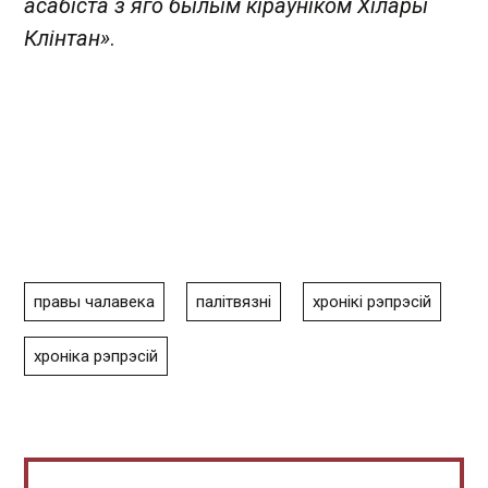
асабіста з яго былым кіраўніком Хілары
Клінтан»
.
правы чалавека
палітвязні
хронікі рэпрэсій
хроніка рэпрэсій