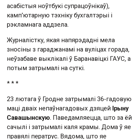
асабістыя ноўтбукі супрацоўнікаў),
камп'ютарную тэхніку бухгалтэрыі і
рэкламнага аддзела.
Журналістку, якая напярэдадні мела
зносіны з гараджанамі на вуліцах горада,
неўзабаве выклікалі ў Баранавіцкі ГАУС, а
потым затрымалі на суткі.
* * *
23 лютага ў Гродне затрымалі 36-гадовую
маці дваіх непаўнагадовых дзяцей
Ірыну
Савашынскую
. Паведамляецца, што за ёй
сачылі і затрымалі каля крамы. Дома ў яе
правялі ператрус. Вядома, што яе