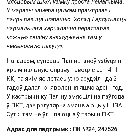
мясцовым ШІЗА ўзімку проста немагчыма.
У маразы камера цалкам прамярзае і
пакрываецца шэранню. Холад і адсутнасць
нармальнага харчавання ператварае
кожную хвіліну знаходжання там у
невыносную пакуту».
Нагадаем, супраць Паліны зноў узбудзілі
крымінальную справу паводле арт. 411
КК, па якім яе летась ужо асудзілі: да 2
гадоў далалі зняволення яшчэ адзін год.
У кастрычніку Паліну змясцілі на паўгода
ў ПКТ, дзе рэгулярна змяшчаюць у ШІЗА.
Суткі там не ўлічваюцца ў тэрмін ПКТ.
Адрас для падтрымкі: ПК №24, 247526,