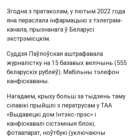
Згодна з пратаколам, у лютым 2022 года
яна пераслала інфармацыю з тэлеграм-
канала, прызнанага ў Беларусі
экстрэмісцкім.
Суддзя Паўлоўская аштрафавала
журналістку на 15 базавых велічынь (555
беларускіх рублёў). Мабільны тэлефон
канфіскаваны.
Нагадаем, крыху больш за тыдзень таму
сілавікі прыйшлі з ператрусам у ТАА
«Выдавецкі дом Інтэкс-прэс» і
канфіскавалі сістэмныя блокі,
фотаапарат, ноўтбукі (уключаючы