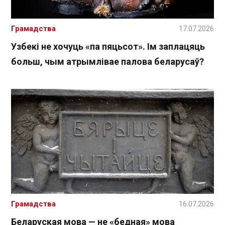
Грамадства
17.07.2026
Узбекі не хочуць «па пяцьсот». Ім заплацяць
больш, чым атрымлівае палова беларусаў?
Грамадства
16.07.2026
Беларуская мова — не «бедная» мова