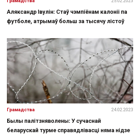
Грамадства
25.02.2023
Аляксандр Івулін: Стаў чэмпіёнам калоніі па
футболе, атрымаў больш за тысячу лістоў
Грамадства
24.02.2023
Былы палітзняволены: У сучаснай
беларускай турме справядлівасці няма нідзе