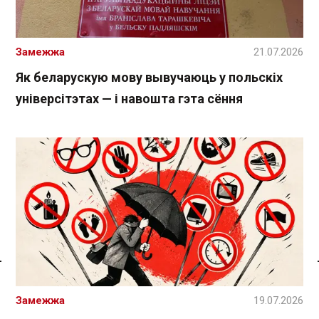
Замежжа
21.07.2026
Як беларускую мову вывучаюць у польскіх
універсітэтах — і навошта гэта сёння
Спасылка без VPN
Замежжа
19.07.2026