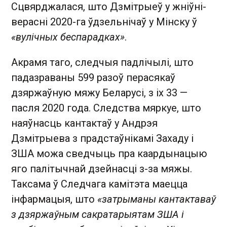
Сцвярджалася, што Дзмітрыеў у жніўні-
верасні 2020-га ўдзельнічаў у Мінску ў
«вулічных беспарадках»
.
Акрамя таго, следчыя падлічылі, што
падазраваны 599 разоў перасякаў
дзяржаўную мяжу Беларусі, з іх 33 —
пасля 2020 года. Следства мяркуе, што
наяўнасць кантактаў у Андрэя
Дзмітрыева з прадстаўнікамі Захаду і
ЗША можа сведчыць пра каардынацыю
яго палітычнай дзейнасці з-за мяжы.
Таксама ў Следчага камітэта маецца
інфармацыя, што
«затрыманы кантактаваў
з дзяржаўным сакратарыятам ЗША і