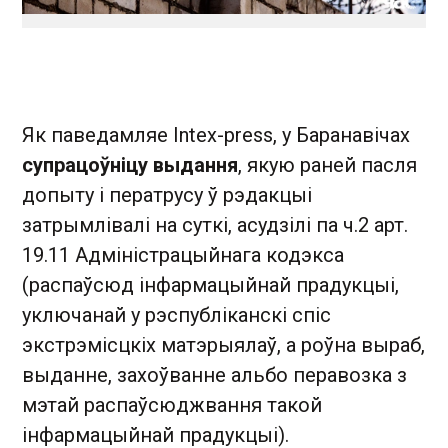
Як паведамляе Intex-press, у Баранавічах
супрацоўніцу выдання
, якую раней пасля
допыту і ператрусу ў рэдакцыі
затрымлівалі на суткі, асудзілі па ч.2 арт.
19.11 Адміністрацыйнага кодэкса
(распаўсюд інфармацыйнай прадукцыі,
уключанай у рэспубліканскі спіс
экстрэмісцкіх матэрыялаў, а роўна выраб,
выданне, захоўванне альбо перавозка з
мэтай распаўсюджвання такой
інфармацыйнай прадукцыі).