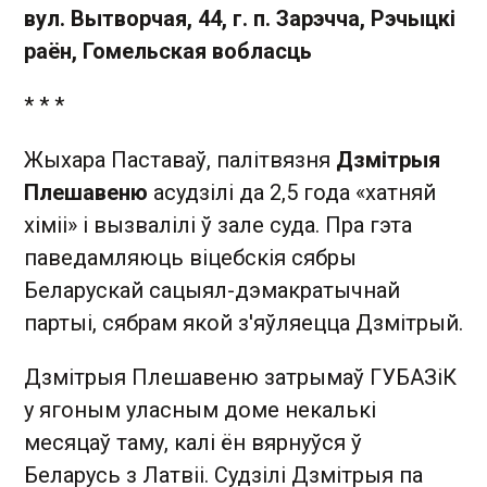
вул. Вытворчая, 44, г. п. Зарэчча, Рэчыцкі
раён, Гомельская вобласць
* * *
Жыхара Паставаў, палітвязня
Дзмітрыя
Плешавеню
асудзілі да 2,5 года «хатняй
хіміі» і вызвалілі ў зале суда. Пра гэта
паведамляюць віцебскія сябры
Беларускай сацыял-дэмакратычнай
партыі, сябрам якой з'яўляецца Дзмітрый.
Дзмітрыя Плешавеню затрымаў ГУБАЗіК
у ягоным уласным доме некалькі
месяцаў таму, калі ён вярнуўся ў
Беларусь з Латвіі. Судзілі Дзмітрыя па