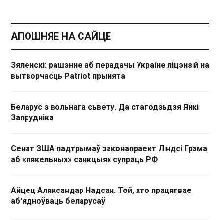
АПОШНЯЕ НА САЙЦЕ
Зяленскі: рашэнне аб перадачы Украіне ліцэнзій на
вытворчасць Patriot прынята
Беларус з вольнага сьвету. Да стагодзьдзя Янкі
Запрудніка
Сенат ЗША падтрымаў законапраект Ліндсі Грэма
аб «пякельных» санкцыях супраць РФ
Айцец Аляксандар Надсан. Той, хто працягвае
аб'ядноўваць беларусаў