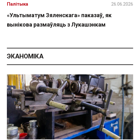
Палітыка
26.06.2026
«Ультыматум Зяленскага» паказаў, як
вынікова размаўляць з Лукашэнкам
ЭКАНОМІКА