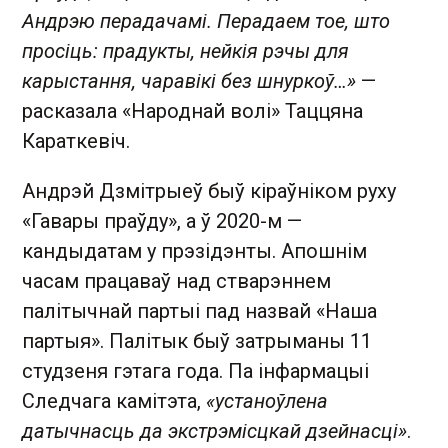
Андрэю перадачамі. Перадаем тое, што
просіць: прадукты, нейкія рэчы для
карыстання, чаравікі без шнуркоў…»
—
расказала «Народнай волі» Таццяна
Караткевіч.
Андрэй Дзмітрыеў быў кіраўніком руху
«Гавары праўду», а ў 2020-м —
кандыдатам у прэзідэнты. Апошнім
часам працаваў над стварэннем
палітычнай партыі пад назвай «Наша
партыя». Палітык быў затрыманы 11
студзеня гэтага года. Па інфармацыі
Следчага камітэта,
«устаноўлена
датычнасць да экстрэмісцкай дзейнасці»
.