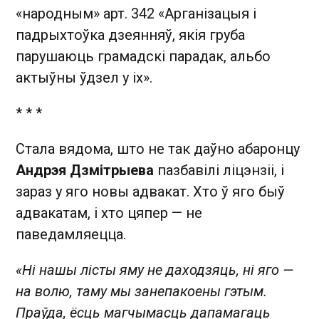
«народным» арт. 342 «Арганізацыя і
падрыхтоўка дзеянняў, якія груба
парушаюць грамадскі парадак, альбо
актыўны ўдзел у іх».
* * *
Стала вядома, што не так даўно абаронцу
Андрэя Дзмітрыева
пазбавілі ліцэнзіі, і
зараз у яго новы адвакат. Хто ў яго быў
адвакатам, і хто цяпер — не
паведамляецца.
«Ні нашы лісты яму не даходзяць, ні яго —
на волю, таму мы занепакоены гэтым.
Праўда, ёсць магчымасць дапамагаць