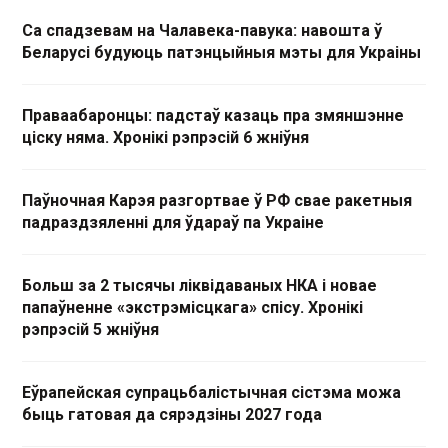
Са спадзевам на Чалавека-павука: навошта ў
Беларусі будуюць патэнцыйныя мэты для Украіны
Праваабаронцы: падстаў казаць пра змяншэнне
ціску няма. Хронікі рэпрэсій 6 жніўня
Паўночная Карэя разгортвае ў РФ свае ракетныя
падраздзяленні для ўдараў па Украіне
Больш за 2 тысячы ліквідаваных НКА і новае
папаўненне «экстрэмісцкага» спісу. Хронікі
рэпрэсій 5 жніўня
Еўрапейская супрацьбалістычная сістэма можа
быць гатовая да сярэдзіны 2027 года