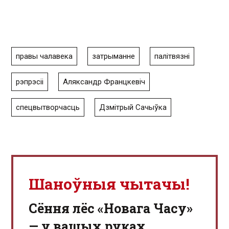
правы чалавека
затрыманне
палітвязні
рэпрэсіі
Аляксандр Францкевіч
спецвытворчасць
Дзмітрый Сачыўка
Шаноўныя чытачы!
Сёння лёс «Новага Часу»
— у вашых руках.