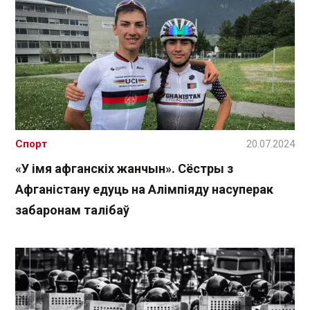
Спорт
20.07.2024
«У імя афганскіх жанчын». Сёстры з
Афганістану едуць на Алімпіяду насуперак
забаронам талібаў