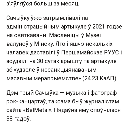
з'яўляўся больш за месяц.
Сачыўку ўжо затрымлівалі па
адміністрацыйным артыкуле ў 2021 годзе
на святкаванні Масленіцы ў Музеі
валуноў у Мінску. Яго і яшчэ некалькіх
чалавек даставілі ў Першамайскае РУУС і
асудзілі на 30 сутак арышту па артыкуле
аб «удзеле ў несанкцыянаваным
масавым мерапрыемстве» (24.23 КаАП).
Дзмітрый Сачыўка — музыка і фатограф
рок-канцэртаў, таксама быў журналістам
сайта «BelMetal». Нядаўна яму споўнілася
38 гадоў.