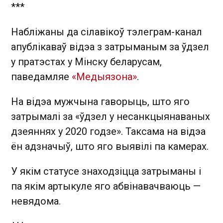
***
Набліжаны да сілавікоў тэлеграм-канал
апублікаваў відэа з затрыманым за ўдзел
у пратэстах у Мінску беларусам,
паведамляе
«Медыязона»
.
На відэа мужчына гаворыць, што яго
затрымалі за «ўдзел у несанкцыянаваных
дзеяннях у 2020 годзе». Таксама на відэа
ён адзначыў, што яго выявілі па камерах.
У якім статусе знаходзіцца затрыманы і
па якім артыкуле яго абвінавачваюць —
невядома.