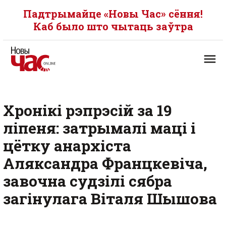
Падтрымайце «Новы Час» сёння!
Каб было што чытаць заўтра
Хронікі рэпрэсій за 19
ліпеня: затрымалі маці і
цётку анархіста
Аляксандра Францкевіча,
завочна судзілі сябра
загінулага Віталя Шышова