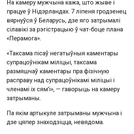
На камеру мужчына кажа, што жыве і
працуе ў Нідэрландах. 7 ліпеня гродзенец
вярнуўся ў Беларусь, дзе яго затрымалі
сілавікі за рэгістрацыю ў чат-боце плана
«Перамога».
«Таксама пісаў негатыўныя каментары
супрацоўнікам міліцыі, таксама
размяшчаў каментары пра фізічную
расправу над супрацоўнікамі міліцыі і
членамі іх сям'і», — гаворыць на камеру
затрыманы.
Па якім артыкуле затрыманы мужчына і
дзе цяпер знаходзіцца, невядома.