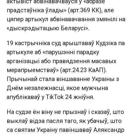
актывіст абвінавачваўся ў «абразе
прадстаўніка ўлады» (арт.369 КК), але
цяпер артыкул абвінавачвання змянілі на
«дыскрэдытацыю Беларусі».
19 кастрычніка суд арыштаваў Кудзіка па
артыкуле аб «парушэнні парадку
арганізацыі або правядзення масавых
мерапрыемстваў» (арт.24.23 КаАП).
Прычынай стала віншаванне Украіны з
Днём незалежнасці, якое мужчына
апублікаваў у TikTok 24 жніўня.
На судзе ён віну не прызнаў і сказаў, што
выклаў відэа пасля таго, як убачыў, што
са святам Украіну павіншаваў Аляксандр