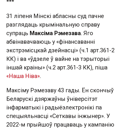
***
31 ліпеня Мінскі абласны суд пачне
разглядаць крымінальную справу
супраць
Максіма Рэмезава
. Яго
абвінавачваюць у «фінансаванні
экстрэмісцкай дзейнасці» (ч.1 арт.361-2
КК) і ва «ўдзеле ў вайне на тэрыторыі
іншай краіны» (ч.2 арт.361-3 КК), піша
«Наша Ніва»
.
Максіму Рэмезаву 43 гады. Ён скончыў
Беларускі дзяржаўны ўніверсітэт
інфарматыкі і радыёэлектронікі па
спецыяльнасці «Сеткавы інжынер». У
2022-м прыйшоў працаваць у кампанію