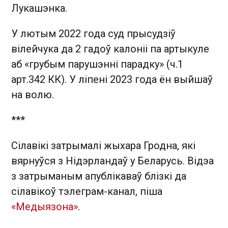
Лукашэнка.
У лютым 2022 года суд прысудзіў
вілейчука да 2 гадоў калоніі па артыкуле
аб «грубым парушэнні парадку» (ч.1
арт.342 КК). У ліпені 2023 года ён выйшаў
на волю.
***
Сілавікі затрымалі жыхара Гродна, які
вярнуўся з Нідэрландаў у Беларусь. Відэа
з затрыманым апублікаваў блізкі да
сілавікоў тэлеграм-канал, піша
«Медыязона»
.