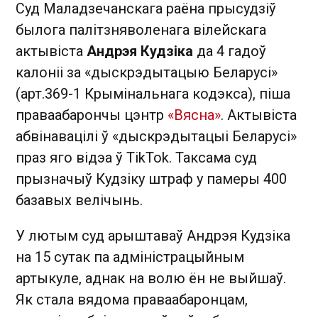
Суд Маладзечанскага раёна прысудзіў
былога палітзняволенага вілейскага
актывіста
Андрэя Кудзіка
да 4 гадоў
калоніі за «дыскрэдытацыю Беларусі»
(арт.369-1 Крымінальнага кодэкса), піша
праваабарончы цэнтр
«Вясна»
.
Актывіста
абвінавацілі ў
«
дыскрэдытацыі Беларусі
»
праз яго відэа ў TikTok.
Таксама суд
прызначыў Кудзіку штраф у памеры 400
базавых велічынь.
У лютым суд арыштаваў Андрэя Кудзіка
на 15 сутак па адміністрацыйным
артыкуле, аднак на волю ён не выйшаў.
Як стала вядома праваабаронцам,