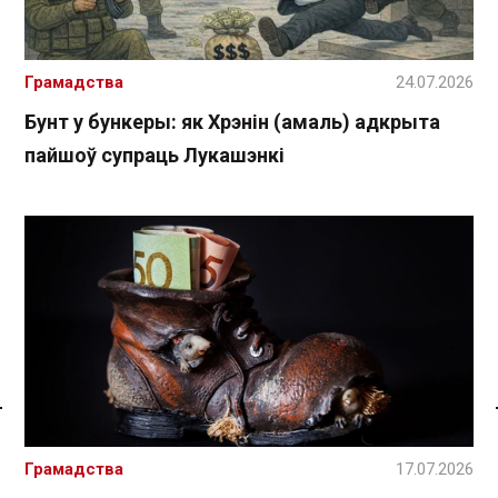
Грамадства
24.07.2026
Бунт у бункеры: як Хрэнін (амаль) адкрыта
пайшоў супраць Лукашэнкі
Спасылка без VPN
Грамадства
17.07.2026