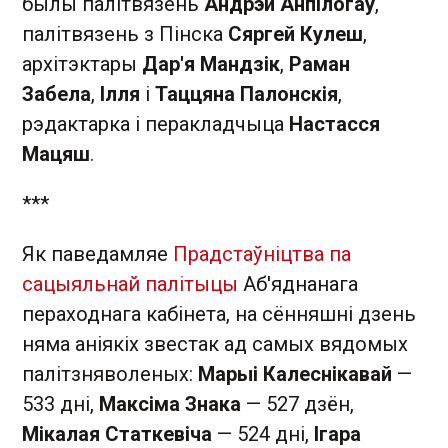
былы палітвязень
Андрэй Анпілогаў
,
палітвязень з Пінска
Сяргей Кулеш
,
архітэктары
Дар'я Мандзік
,
Раман
Забела
,
Ілля
і
Таццяна Палонскія
,
рэдактарка і перакладчыца
Настасся
Мацяш
.
***
Як паведамляе
Прадстаўніцтва па
сацыяльнай палітыцы
Аб'яднанага
пераходнага кабінета, на сённяшні дзень
няма аніякіх звестак ад самых вядомых
палітзняволеных:
Марыі Калеснікавай
—
533 дні,
Максіма Знака
— 527 дзён,
Мікалая Статкевіча
— 524 дні,
Ігара