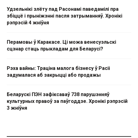
Удзельнікі злёту пад Расонамі паведамілі пра
збіццё і прыніжэнні пасля затрыманняў. Хронікі
рэпрэсій 4 жніўня
Перамовы ў Каракасе. Ці можа венесуэльскі
сцэнар стаць прыкладам для Беларусі?
Рэха вайны: Траціна малога бізнесу ў Расіі
задумалася аб закрыцці або продажы
Беларускі ПЭН зафіксаваў 738 парушэнняў
культурных правоў за паўгоддзе. Хронікі рэпрэсій
3 жніўня