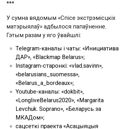
***
У сумна вядомым «Спісе экстрэмісцкіх
матэрыялаў» адбылося папаўненне.
Гэтым разам у яго ўвайшлі:
Telegram-каналы і чаты: «Инициатива
ДАР», «Blackmap Belarus»;
Instagram-старонкі: «vlad.savinn»,
«belarusians_suomessa»,
«Belarus_a_bordeaux»;
Youtube-каналы: «dokbit»,
«LongliveBelarus2020», «Margarita
Levchuk. Soprano», «Беларусь за
МКАДом»;
сацсеткі праекта «Асацыяцыя