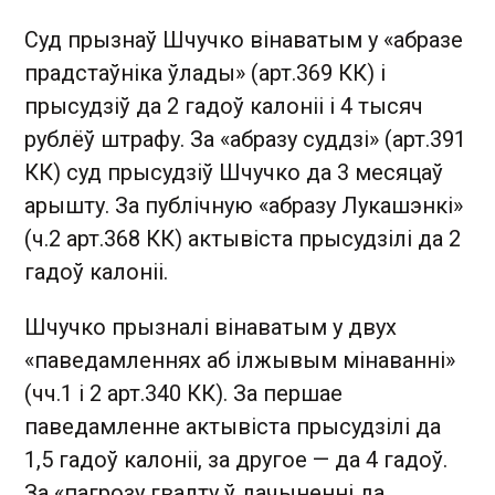
Суд прызнаў Шчучко вінаватым у «абразе
прадстаўніка ўлады» (арт.369 КК) і
прысудзіў да 2 гадоў калоніі і 4 тысяч
рублёў штрафу. За «абразу суддзі» (арт.391
КК) суд прысудзіў Шчучко да 3 месяцаў
арышту. За публічную «абразу Лукашэнкі»
(ч.2 арт.368 КК) актывіста прысудзілі да 2
гадоў калоніі.
Шчучко прызналі вінаватым у двух
«паведамленнях аб ілжывым мінаванні»
(чч.1 і 2 арт.340 КК). За першае
паведамленне актывіста прысудзілі да
1,5 гадоў калоніі, за другое — да 4 гадоў.
За «пагрозу гвалту ў дачыненні да