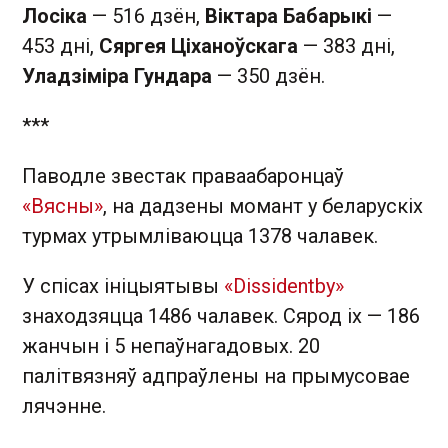
Лосіка
— 516 дзён,
Віктара Бабарыкі
—
453 дні,
Сяргея Ціханоўскага
— 383 дні,
Уладзіміра Гундара
— 350 дзён.
***
Паводле звестак праваабаронцаў
«Вясны»
, на дадзены момант у беларускіх
турмах утрымліваюцца 1378 чалавек.
У спісах ініцыятывы
«Dissidentby»
знаходзяцца 1486 чалавек. Сярод іх — 186
жанчын і 5 непаўнагадовых. 20
палітвязняў адпраўлены на прымусовае
лячэнне.