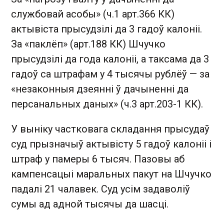
службовай асобы» (ч.1 арт.366 КК)
актывіста прысудзілі да 3 гадоў калоніі.
За «паклёп» (арт.188 КК) Шчучко
прысудзілі да года калоніі, а таксама да 3
гадоў са штрафам у 4 тысячы рублёў — за
«незаконныя дзеянні ў дачыненні да
персанальных даных» (ч.3 арт.203-1 КК).
У выніку частковага складання прысудаў
суд прызначыў актывісту 5 гадоў калоніі і
штраф у памеры 6 тысяч. Пазовы аб
кампенсацыі маральных пакут на Шчучко
падалі 21 чалавек. Суд усім задаволіў
сумы ад адной тысячы да шасці.