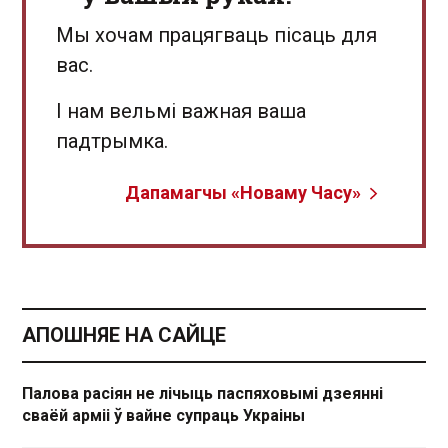
Мы хочам працягваць пісаць для
вас.
І нам вельмі важная ваша
падтрымка.
Дапамагчы «Новаму Часу»
АПОШНЯЕ НА САЙЦЕ
Палова расіян не лічыць паспяховымі дзеянні
сваёй арміі ў вайне супраць Украіны