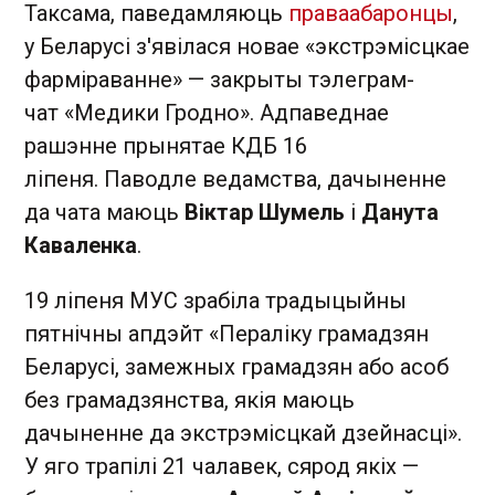
Таксама, паведамляюць
праваабаронцы
,
у Беларусі з'явілася новае «экстрэмісцкае
фарміраванне» —
закрыты тэлеграм-
чат
«
Медики Гродно
».
Адпаведнае
рашэнне прынятае КДБ 16
ліпеня.
Паводле ведамства, дачыненне
да чата маюць
Віктар Шумель
і
Данута
Каваленка
.
19 ліпеня МУС зрабіла традыцыйны
пятнічны апдэйт «Пераліку грамадзян
Беларусі, замежных грамадзян або асоб
без грамадзянства, якія маюць
дачыненне да экстрэмісцкай дзейнасці».
У яго трапілі 21 чалавек, сярод якіх —