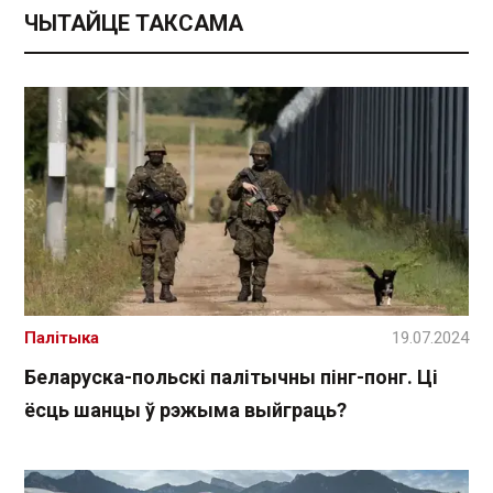
ЧЫТАЙЦЕ ТАКСАМА
Палітыка
19.07.2024
Беларуска-польскі палітычны пінг-понг. Ці
ёсць шанцы ў рэжыма выйграць?