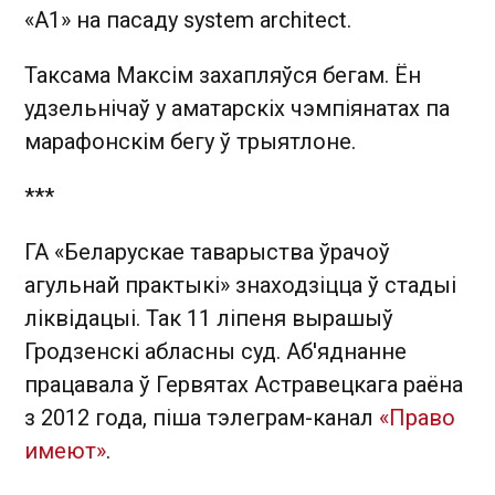
«A1» на пасаду system architect.
Таксама Максім захапляўся бегам. Ён
удзельнічаў у аматарскіх чэмпіянатах па
марафонскім бегу ў трыятлоне.
***
ГА «Беларускае таварыства ўрачоў
агульнай практыкі» знаходзіцца ў стадыі
ліквідацыі. Так 11 ліпеня вырашыў
Гродзенскі абласны суд. Аб'яднанне
працавала ў Гервятах Астравецкага раёна
з 2012 года, піша тэлеграм-канал
«Право
имеют»
.