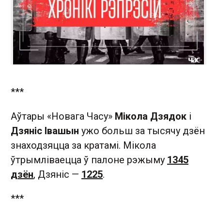
***
Аўтары «Новага Часу»
Мікола Дзядок
і
Дзяніс Івашын
ужо больш за тысячу дзён
знаходзяцца за кратамі. Мікола
ўтрымліваецца ў палоне рэжыму
1345
дзён
, Дзяніс —
1225
.
***