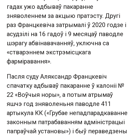
гадах ужо адбываў пакаранне
зняволеннем за акцыю пратэсту. Другі
раз Францкевіча затрымалі ў 2020 годзе і
асудзілі на 16 гадоў і 9 месяцаў паводле
шэрагу абвінавачанняў, уключна са
«стварэннем экстрэмісцкага
фарміравання».
Пасля суду Аляксандр Францкевіч
спачатку адбываў пакаранне ў калоніі №
22 «Воўчыя норы», а потым атрымаў
яшчэ год зняволеньня паводле 411
артыкула КК («Грубае непадпарадкаванне
законным патрабаванням адміністрацыі
папраўчай установы») і быў пераведзены