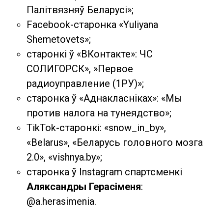
Палiтвязняў Беларусі»;
Facebook-старонка «Yuliyana
Shemetovets»;
старонкі ў «ВКонтакте»: ЧС
СОЛИГОРСК», »Первое
радиоуправление (1РУ)»;
старонка ў «Аднакласніках»: «Мы
против налога на тунеядство»;
TikTok-старонкі: «snow_in_by»,
«Belarus», «Беларусь головного мозга
2.0», «vishnya.bу»;
старонка ў Instagram спартсменкі
Аляксандры Герасіменя
:
@a.herasimenia.