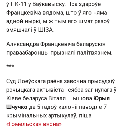
ў ПК-11 у Ваўкавыску. Пра здароўе
Францкевіча вядома, што ў яго няма
адной ныркі, між тым яго шмат разоў
змяшчалі ў ШІЗА.
Аляксандра Францкевіча беларускія
праваабаронцы прызналі палітвязнем.
***
Суд Лоеўскага раёна завочна прысудзіў
рэчыцкага актывіста і сябра загінулага ў
Кіеве беларуса Віталя Шышова
Юрыя
Шчучко
да 5 гадоў калоніі паводле 7
крымінальных артыкулаў, піша
«Гомельская вясна»
.