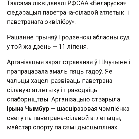
Таксама ліквідавалі РФСАА «Беларуская
федэрацыя паветрана-сілавой атлетыкі і
паветранага эквілібру».
Рашэнне прыняў Гродзенскі абласны суд
у той жа дзень — 11 ліпеня.
Арганізацыя зарэгістраваная ў Шчучыне і
прапрацавала амаль пяць гадоў. Яе
чальцы хацелі развіваць паветрана-
сілавую атлетыку і праводзіць
спаборніцтвы. Арганізацыю стварыла
Ірына Чымбур
— шасціразовая чэмпіёнка
свету па паветрана-сілавой атлетыцы,
майстар спорту па сямі дысцыплінах.