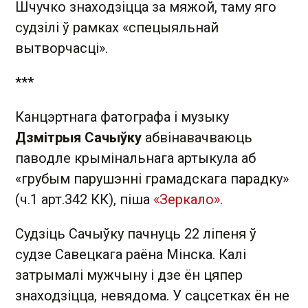
Шчучко знаходзіцца за мяжой, таму яго
судзілі ў рамках «спецыяльнай
вытворчасці».
***
Канцэртнага фатографа і музыку
Дзмітрыя Сачыўку
абвінавачваюць
паводле крымінальнага артыкула аб
«грубым парушэнні грамадскага парадку»
(ч.1 арт.342 КК), піша
«Зеркало»
.
Судзіць Сачыўку пачнуць 22 ліпеня ў
судзе Савецкага раёна Мінска. Калі
затрымалі мужчыну і дзе ён цяпер
знаходзіцца, невядома. У сацсетках ён не