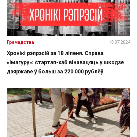
Грамадства
18.07.2024
Хронікі рэпрэсій за 18 ліпеня. Справа
«Імагуру»: стартап-хаб вінавацяць у шкодзе
дзяржаве ў больш за 220 000 рублёў