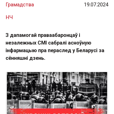
Грамадства
19.07.2024
НЧ
З дапамогай праваабаронцаў і
незалежных СМІ сабралі асноўную
інфармацыю пра пераслед у Беларусі за
сённяшні дзень.