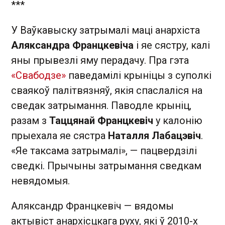
***
У Ваўкавыску затрымалі маці анархіста
Аляксандра Францкевіча
і яе сястру, калі
яны прывезлі яму перадачу. Пра гэта
«Свабодзе»
паведамілі крыніцы з суполкі
сваякоў палітвязняў, якія спаслаліся на
сведак затрымання. Паводле крыніц,
разам з
Таццянай Францкевіч
у калонію
прыехала яе сястра
Наталля Лабацэвіч
.
«Яе таксама затрымалі», — пацвердзілі
сведкі. Прычыны затрымання сведкам
невядомыя.
Аляксандр Францкевіч — вядомы
актывіст анархісцкага руху, які ў 2010-х