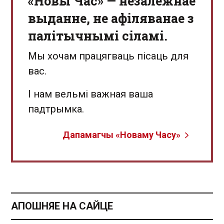
«Новы Час» — незалежнае
выданне, не афіляванае з
палітычнымі сіламі.
Мы хочам працягваць пісаць для
вас.
І нам вельмі важная ваша
падтрымка.
Дапамагчы «Новаму Часу»
АПОШНЯЕ НА САЙЦЕ