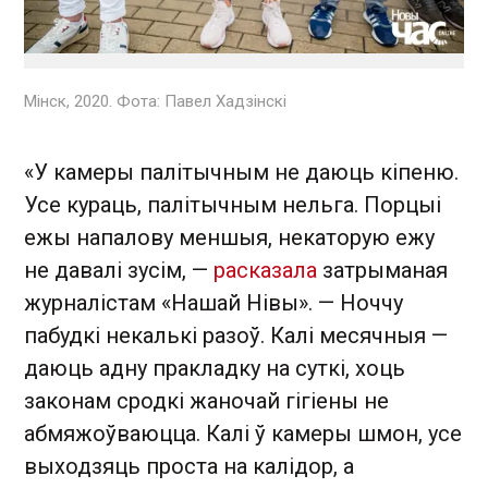
Мінск, 2020. Фота: Павел Хадзінскі
«У камеры палітычным не даюць кіпеню.
Усе кураць, палітычным нельга. Порцыі
ежы напалову меншыя, некаторую ежу
не давалі зусім, —
расказала
затрыманая
журналістам «Нашай Нівы». — Ноччу
пабудкі некалькі разоў. Калі месячныя —
даюць адну пракладку на суткі, хоць
законам сродкі жаночай гігіены не
абмяжоўваюцца. Калі ў камеры шмон, усе
выходзяць проста на калідор, а