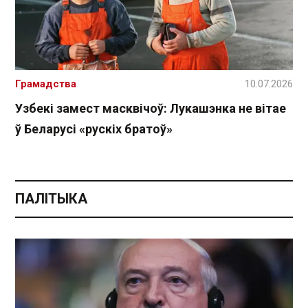
Грамадства
10.07.2026
Узбекі замест масквічоў: Лукашэнка не вітае
ў Беларусі «рускіх братоў»
ПАЛІТЫКА