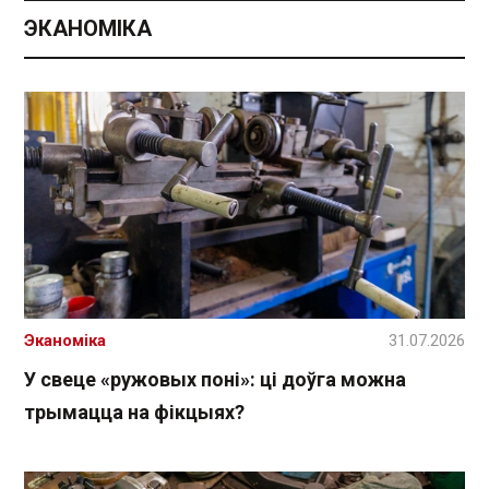
ЭКАНОМІКА
Эканоміка
31.07.2026
У свеце «ружовых поні»: ці доўга можна
трымацца на фікцыях?