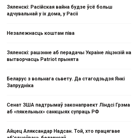
Зяленскі: Расійская вайна будзе ўсё больш
адчувальнай у іх дома, у Расіі
Незалежнасць коштам піва
Зяленскі: рашэнне аб перадачы Украіне ліцэнзій на
вытворчасць Patriot прынята
Беларус з вольнага сьвету. Да стагодзьдзя Янкі
Запрудніка
Сенат ЗША падтрымаў законапраект Ліндсі Грэма
аб «пякельных» санкцыях супраць РФ
Айцец Аляксандар Надсан. Той, хто працягвае
аб'ядноўваць беларусаў