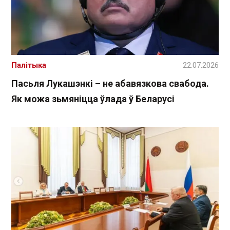
Палітыка
22.07.2026
Пасьля Лукашэнкі – не абавязкова свабода.
Як можа зьмяніцца ўлада ў Беларусі