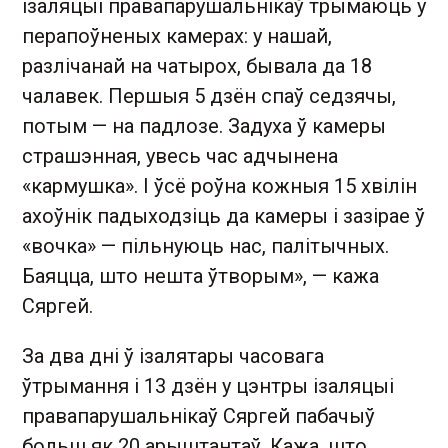
ізаляцыі правапарушальнікаў трымаюць у
перапоўненых камерах: у нашай,
разлічанай на чатырох, бывала да 18
чалавек. Першыя 5 дзён спаў седзячы,
потым — на падлозе. Задуха ў камеры
страшэнная, увесь час адчынена
«кармушка». І ўсё роўна кожныя 15 хвілін
ахоўнік падыходзіць да камеры і зазірае ў
«вочка» — пільнуюць нас, палітычных.
Баяцца, што нешта ўтворым», — кажа
Сяргей.
За два дні ў ізалятары часовага
ўтрымання і 13 дзён у цэнтры ізаляцыі
правапарушальнікаў Сяргей пабачыў
больш як 20 арыштантаў. Кажа, што