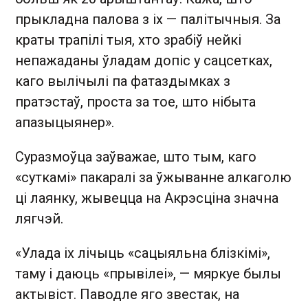
прыкладна палова з іх — палітычныя. За
краты трапілі тыя, хто зрабіў нейкі
непажаданы ўладам допіс у сацсетках,
каго вылічылі па фатаздымках з
пратэстаў, проста за тое, што нібыта
апазыцыянер».
Суразмоўца заўважае, што тым, каго
«суткамі» пакаралі за ўжыванне алкаголю
ці лаянку, жывецца на Акрэсціна значна
лягчэй.
«Улада іх лічыць «сацыяльна блізкімі»,
таму і даюць «прывілеі», — мяркуе былы
актывіст. Паводле яго звестак, на