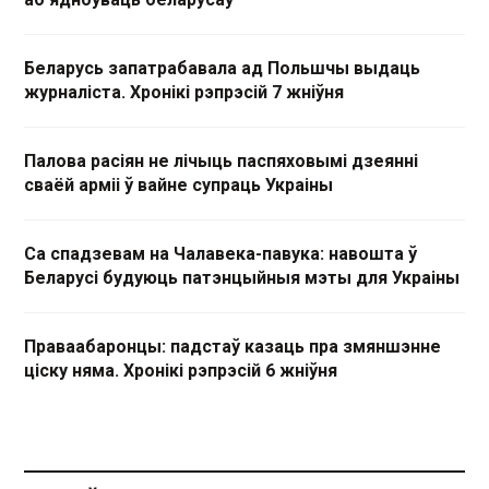
Беларусь запатрабавала ад Польшчы выдаць
журналіста. Хронікі рэпрэсій 7 жніўня
Палова расіян не лічыць паспяховымі дзеянні
сваёй арміі ў вайне супраць Украіны
Са спадзевам на Чалавека-павука: навошта ў
Беларусі будуюць патэнцыйныя мэты для Украіны
Праваабаронцы: падстаў казаць пра змяншэнне
ціску няма. Хронікі рэпрэсій 6 жніўня