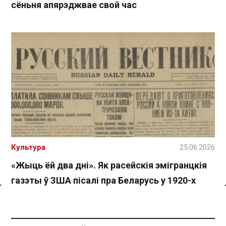
сёньня апярэджвае свой час
Культура
25.06.2026
«Жыць ёй два дні». Як расейскія эмігранцкія
газэты ў ЗША пісалі пра Беларусь у 1920-х
Спасылка без VPN