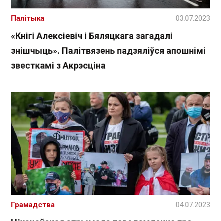
Палітыка
03.07.2023
«Кнігі Алексіевіч і Бяляцкага загадалі
знішчыць». Палітвязень падзяліўся апошнімі
звесткамі з Акрэсціна
Грамадства
04.07.2023