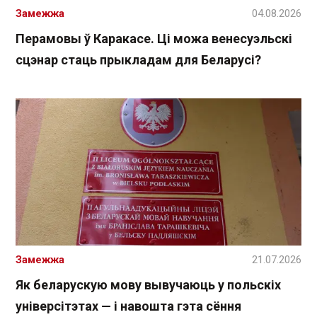
Замежжа
04.08.2026
Перамовы ў Каракасе. Ці можа венесуэльскі
сцэнар стаць прыкладам для Беларусі?
Замежжа
21.07.2026
Як беларускую мову вывучаюць у польскіх
універсітэтах — і навошта гэта сёння