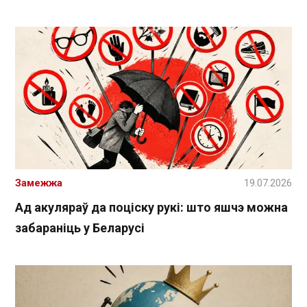
Замежжа
19.07.2026
Ад акуляраў да поціску рукі: што яшчэ можна
забараніць у Беларусі