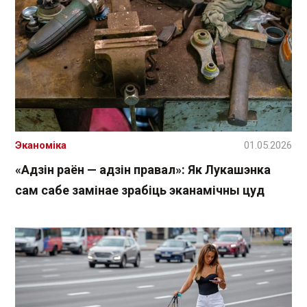
Эканоміка
01.05.2026
«Адзін раён — адзін правал»: Як Лукашэнка
сам сабе замінае зрабіць эканамічны цуд