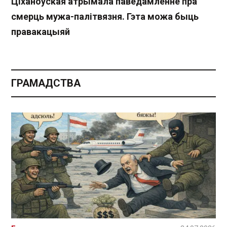
Ціханоўская атрымала паведамленне пра
смерць мужа-палітвязня. Гэта можа быць
правакацыяй
ГРАМАДСТВА