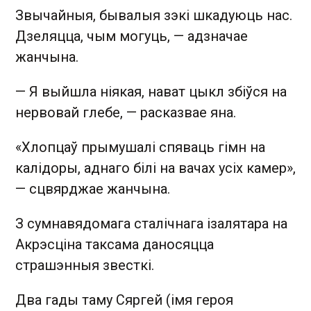
Звычайныя, бывалыя зэкі шкадуюць нас.
Дзеляцца, чым могуць, — адзначае
жанчына.
— Я выйшла ніякая, нават цыкл збіўся на
нервовай глебе, — расказвае яна.
«Хлопцаў прымушалі спяваць гімн на
калідоры, аднаго білі на вачах усіх камер»,
— сцвярджае жанчына.
З сумнавядомага сталічнага ізалятара на
Акрэсціна таксама даносяцца
страшэнныя звесткі.
Два гады таму Сяргей (імя героя