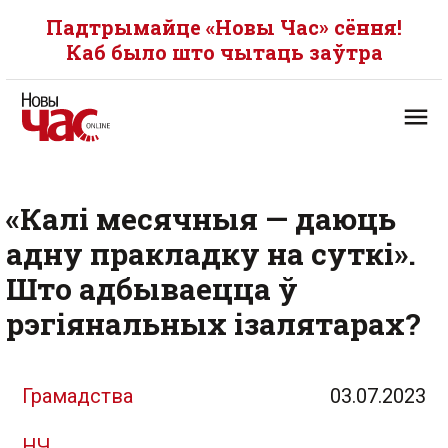
Падтрымайце «Новы Час» сёння!
Каб было што чытаць заўтра
«Калі месячныя — даюць
адну пракладку на суткі».
Што адбываецца ў
рэгіянальных ізалятарах?
Грамадства
03.07.2023
НЧ