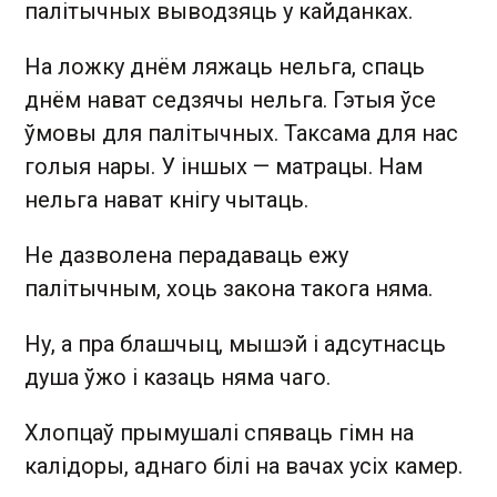
палітычных выводзяць у кайданках.
На ложку днём ляжаць нельга, спаць
днём нават седзячы нельга. Гэтыя ўсе
ўмовы для палітычных. Таксама для нас
голыя нары. У іншых — матрацы. Нам
нельга нават кнігу чытаць.
Не дазволена перадаваць ежу
палітычным, хоць закона такога няма.
Ну, а пра блашчыц, мышэй і адсутнасць
душа ўжо і казаць няма чаго.
Хлопцаў прымушалі спяваць гімн на
калідоры, аднаго білі на вачах усіх камер.