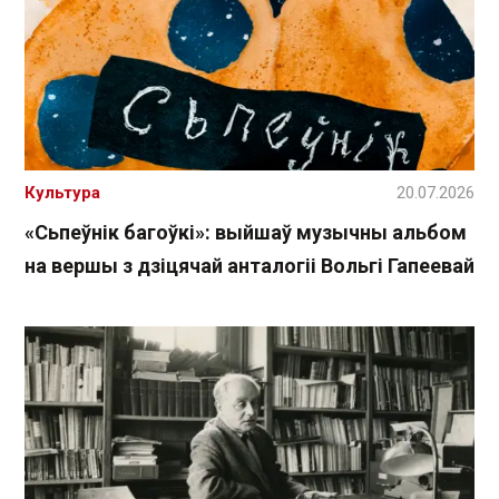
Культура
20.07.2026
«Сьпеўнік багоўкі»: выйшаў музычны альбом
на вершы з дзіцячай анталогіі Вольгі Гапеевай