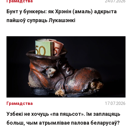
Грамадства
24.07.2026
Бунт у бункеры: як Хрэнін (амаль) адкрыта
пайшоў супраць Лукашэнкі
Грамадства
17.07.2026
Узбекі не хочуць «па пяцьсот». Ім заплацяць
больш, чым атрымлівае палова беларусаў?