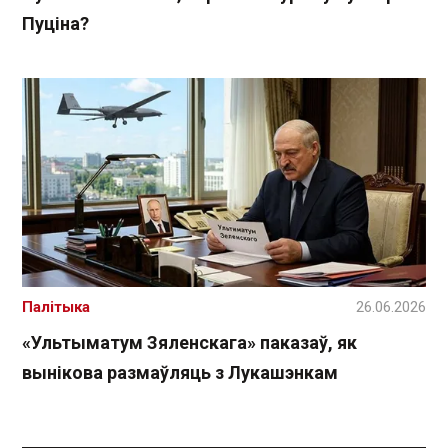
Пуціна?
Палітыка
26.06.2026
«Ультыматум Зяленскага» паказаў, як
вынікова размаўляць з Лукашэнкам