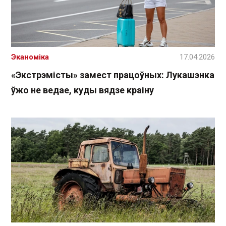
Эканоміка
17.04.2026
«Экстрэмісты» замест працоўных: Лукашэнка
ўжо не ведае, куды вядзе краіну