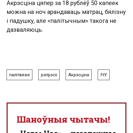
Акрэсціна цяпер за 18 рублёў 50 капеек
можна на ноч арандаваць матрац, бялізну
і падушку, але «палітычным» такога не
дазваляюць.
палітвязні
рэпрэсіі
Акрэсціна
ІЧУ
Шаноўныя чытачы!