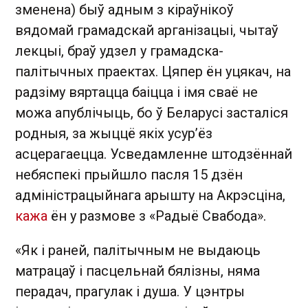
зменена) быў адным з кіраўнікоў
вядомай грамадскай арганізацыі, чытаў
лекцыі, браў удзел у грамадска-
палітычных праектах. Цяпер ён уцякач, на
радзіму вяртацца баіцца і імя сваё не
можа апублічыць, бо ў Беларусі засталіся
родныя, за жыццё якіх усур’ёз
асцерагаецца. Усведамленне штодзённай
небяспекі прыйшло пасля 15 дзён
адміністрацыйнага арышту на Акрэсціна,
кажа
ён у размове з «Радыё Свабода».
«Як і раней, палітычным не выдаюць
матрацаў і пасцельнай бялізны, няма
перадач, прагулак і душа. У цэнтры