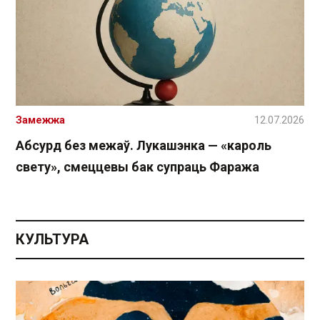
Замежжа
12.07.2026
Абсурд без межаў. Лукашэнка — «кароль
свету», смеццевы бак супраць Фаража
КУЛЬТУРА