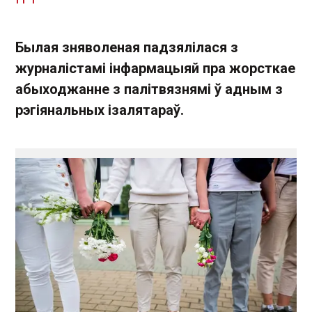
Былая зняволеная падзялілася з
журналістамі інфармацыяй пра жорсткае
абыходжанне з палітвязнямі ў адным з
рэгіянальных ізалятараў.