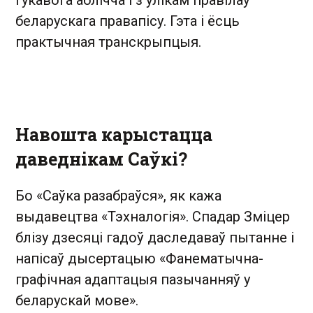
беларускага правапісу. Гэта і ёсць
практычная транскрыпцыя.
Навошта карыстацца
даведнікам Саўкі?
Бо «Саўка разабраўся», як кажа
выдавецтва «Тэхналогія». Спадар Зміцер
блізу дзесяці гадоў даследаваў пытанне і
напісаў дысертацыю «Фанематычна-
графічная адаптацыя пазычанняў у
беларускай мове».