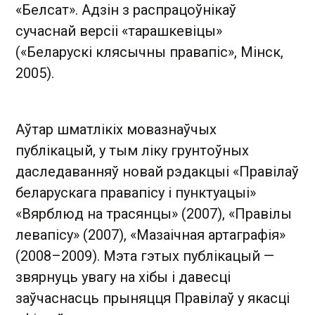
«Белсат». Адзін з распрацоўнікаў
сучаснай версіі «тарашкевіцы»
(«Беларускі клясычны правапіс», Мінск,
2005).
Аўтар шматлікіх мовазнаўчых
публікацый, у тым ліку грунтоўных
даследаванняў новай рэдакцыі «Правілаў
беларускага правапісу і пунктуацыі»
«Вярблюд на трасянцы» (2007), «Правілы
левапісу» (2007), «Мазаічная артаграфія»
(2008–2009). Мэта гэтых публікацый —
звярнуць увагу на хібы і давесці
заўчаснасць прыняцця Правілаў у якасці