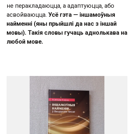
не перакладаюцца, а адаптуюцца, або
асвойваюцца.
Усё гэта — іншамоўныя
найменні (яны прыйшлі да нас з іншай
мовы). Такія словы гучаць аднолькава на
любой мове.