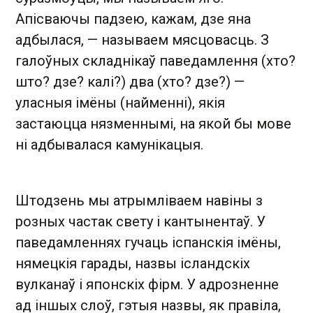
Апісваючы падзею, кажам, дзе яна
адбылася, — называем мясцовасць. З
галоўных складнікаў паведамлення (хто?
што? дзе? калі?) два (хто? дзе?) —
уласныя імёны (найменні), якія
застаюцца нязменнымі, на якой бы мове
ні адбывалася камунікацыя.
Штодзень мы атрымліваем навіны з
розных частак свету і кантынентаў. У
паведамленнях гучаць іспанскія імёны,
нямецкія гарады, назвы ісландскіх
вулканаў і японскіх фірм. У адрозненне
ад іншых слоў, гэтыя назвы, як правіла,