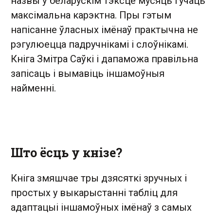
назвы ў беларускім тэксце мусяць гучаць
максімальна карэктна. Пры гэтым
напісанне ўласных імёнаў практычна не
рэгулюецца падручнікамі і слоўнікамі.
Кніга Змітра Саўкі і дапаможа правільна
запісаць і вымавіць іншамоўныя
найменні.
Што ёсць у кнізе?
Кніга змяшчае тры дзясяткі зручных і
простых у выкарыстанні табліц для
адаптацыі іншамоўных імёнаў з самых