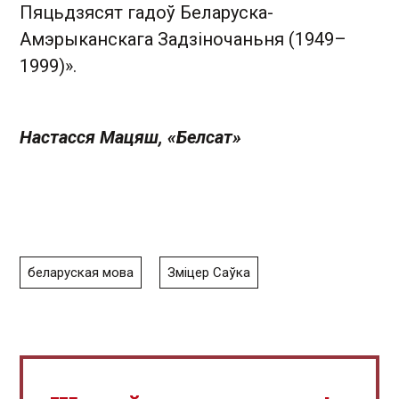
Пяцьдзясят гадоў Беларуска-
Амэрыканскага Задзіночаньня (1949–
1999)».
Настасся Мацяш, «Белсат »
беларуская мова
Зміцер Саўка