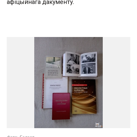
афіцыйнага дакументу.