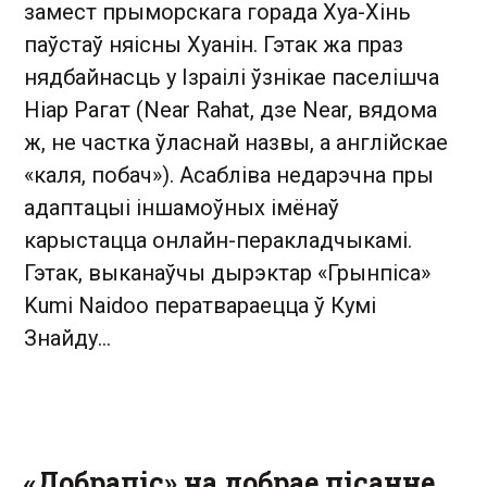
замест прыморскага горада Хуа-Хінь
паўстаў няісны Хуанін. Гэтак жа праз
нядбайнасць у Ізраілі ўзнікае паселішча
Ніар Рагат (Near Rahat, дзе Near, вядома
ж, не частка ўласнай назвы, а англійскае
«каля, побач»). Асабліва недарэчна пры
адаптацыі іншамоўных імёнаў
карыстацца онлайн-перакладчыкамі.
Гэтак, выканаўчы дырэктар «Грынпіса»
Kumi Naidoo ператвараецца ў Кумі
Знайду…
«Добрапіс» на добрае пісанне