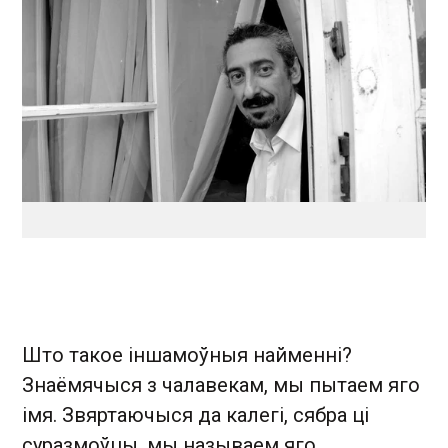
Што такое іншамоўныя найменні?
Знаёмячыся з чалавекам, мы пытаем яго
імя. Звяртаючыся да калегі, сябра ці
суразмоўцы, мы называем яго.