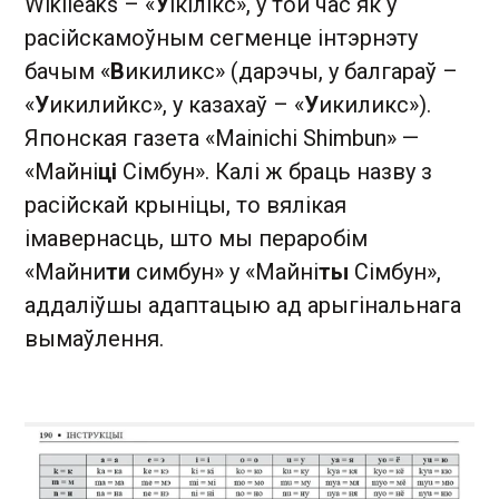
Wikileaks – «
Ў
ікілікс», у той час як у
расійскамоўным сегменце інтэрнэту
бачым «
В
икиликс» (дарэчы, у балгараў –
«
У
икилийкс», у казахаў – «
У
икиликс»).
Японская газета «Mainichi Shimbun» —
«Майні
ці
Сімбун». Калі ж браць назву з
расійскай крыніцы, то вялікая
імавернасць, што мы пераробім
«Майни
ти
симбун» у «Майні
ты
Сімбун»,
аддаліўшы адаптацыю ад арыгінальнага
вымаўлення.