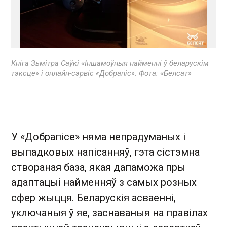
Кніга Зьмітра Саўкі «Іншамоўныя найменні ў беларускім
тэксце» і онлайн-сэрвіс «Добрапіс». Фота: «Белсат»
У «Добрапісе» няма непрадуманых і
выпадковых напісанняў, гэта сістэмна
створаная база, якая дапаможа пры
адаптацыі найменняў з самых розных
сфер жыцця. Беларускія асваенні,
уключаныя ў яе, заснаваныя на правілах