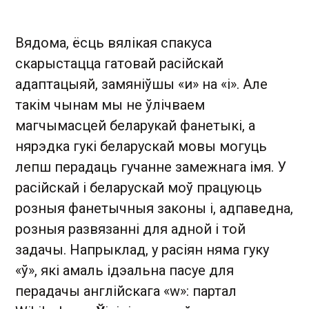
Вядома, ёсць вялікая спакуса
скарыстацца гатовай расійскай
адаптацыяй, замяніўшы «и» на «і». Але
такім чынам мы не ўлічваем
магчымасцей беларукай фанетыкі, а
нярэдка гукі беларускай мовы могуць
лепш перадаць гучанне замежнага імя. У
расійскай і беларускай моў працуюць
розныя фанетычныя законы і, адпаведна,
розныя развязанні для адной і той
задачы. Напрыклад, у расіян няма гуку
«ў», які амаль ідэальна пасуе для
перадачы англійскага «w»: партал