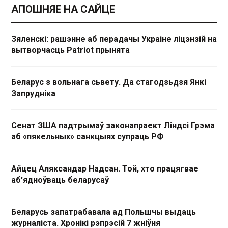
АПОШНЯЕ НА САЙЦЕ
Зяленскі: рашэнне аб перадачы Украіне ліцэнзій на
вытворчасць Patriot прынята
Беларус з вольнага сьвету. Да стагодзьдзя Янкі
Запрудніка
Сенат ЗША падтрымаў законапраект Ліндсі Грэма
аб «пякельных» санкцыях супраць РФ
Айцец Аляксандар Надсан. Той, хто працягвае
аб'ядноўваць беларусаў
Беларусь запатрабавала ад Польшчы выдаць
журналіста. Хронікі рэпрэсій 7 жніўня