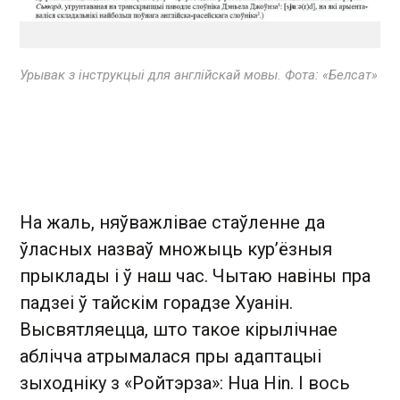
Урывак з інструкцыі для англійскай мовы. Фота: «Белсат»
На жаль, няўважлівае стаўленне да
ўласных назваў множыць кур’ёзныя
прыклады і ў наш час. Чытаю навіны пра
падзеі ў тайскім горадзе Хуанін.
Высвятляецца, што такое кірылічнае
аблічча атрымалася пры адаптацыі
зыходніку з «Ройтэрза»: Hua Hin. І вось