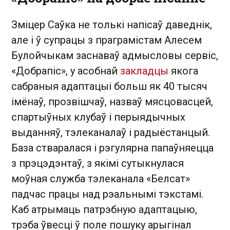
Зміцер Саўка не толькі напісаў даведнік,
але і ў супрацы з праграмістам Алесем
Булойчыкам заснаваў адмысловы сервіс,
«Добрапіс», у асобнай
закладцы
якога
сабраныя адаптацыі больш як 40 тысяч
імёнаў, прозвішчаў, назваў мясцовасцей,
спартыўных клубаў і перыядычных
выданняў, тэлеканалаў і радыёстанцый.
База стваралася і рэгулярна папаўняецца
з прэцэдэнтаў, з якімі сутыкнулася
моўная служба тэлеканала «Белсат»
падчас працы над рэальнымі тэкстамі.
Каб атрымаць патрэбную адаптацыю,
трэба ўвесці ў поле пошуку арыгінал