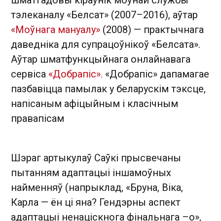
тэлеканалу «Белсат» (2007–2016), аўтар
«Моўнага мануалу»
(2008) — практычнага
даведніка для супрацоўнікоў «Белсата».
Аўтар шматфункцыйнага онлайнавага
сервіса
«Добрапіс».
«Добрапіс» дапамагае
пазбавіцца памылак у беларускім тэксце,
напісаным афіцыйным і класічным
правапісам
Шэраг артыкулаў Саўкі прысвечаны
пытанням адаптацыі іншамоўных
найменняў (напрыклад, «Бруна, Віка,
Карла — ён ці яна? Гендэрны аспект
адаптацыі ненаціскнога фінальнага –о»,