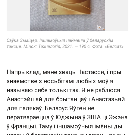
Саўка Зьміцер. Іншамоўныя найменні ў беларускім
тэксце. Мінск: Тэхналогія, 2021. — 190 с. Фота: «Белсат»
Напрыклад, мяне зваць Настасся, і пры
знаёмстве з носьбітамі любых моў я
называю сябе толькі так. Я не раблюся
Анастэйшай для брытанцаў і Анастазьяй
для палякаў. Беларус Яўген не
ператвараецца ў Юджына ў ЗША ці Эжэна
ў Францыі. Таму і іншамоўныя імёны ды