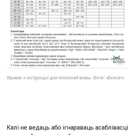
Урывак з інструкцыі для японскай мовы. Фота: «Белсат»
Калі не ведаць або ігнараваць асаблівасці