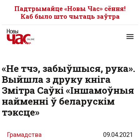
Падтрымайце «Новы Час» сёння!
Каб было што чытаць заўтра
«Не тчэ, забыўшыся, рука».
Выйшла з друку кніга
Змітра Саўкі «Іншамоўныя
найменні ў беларускім
тэксце»
Грамадства
09.04.2021