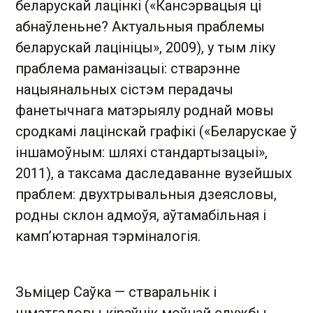
беларускай лацінкі («Кансэрвацыя ці
абнаўленьне? Актуальныя праблемы
беларускай лацініцы», 2009), у тым ліку
праблема раманізацыі: стварэнне
нацыянальных сістэм перадачы
фанетычнага матэрыялу роднай мовы
сродкамі лацінскай графікі («Беларускае ў
іншамоўным: шляхі стандартызацыі»,
2011), а таксама даследаванне вузейшых
праблем: двухтрывальныя дзеясловы,
родны склон адмоўя, аўтамабільная і
камп’ютарная тэрміналогія.
Зьміцер Саўка — стваральнік і
шматгадовы кіраўнік моўнай службы