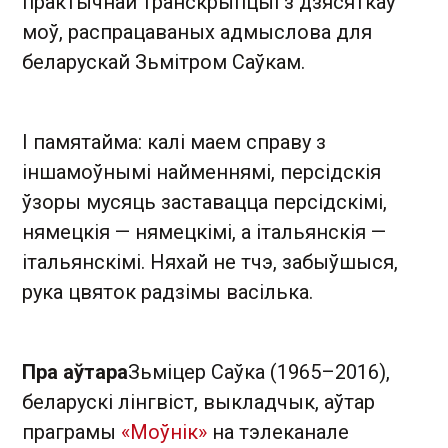
практычнай транскрыпцыі з дзясяткаў
моў, распрацаваных адмыслова для
беларускай Зьмітром Саўкам.
І памятайма: калі маем справу з
іншамоўнымі найменнямі, персідскія
ўзоры мусяць заставацца персідскімі,
нямецкія — нямецкімі, а італьянскія —
італьянскімі. Няхай не тчэ, забыўшыся,
рука цвяток радзімы васілька.
Пра аўтара
Зьміцер Саўка (1965–2016),
беларускі лінгвіст, выкладчык, аўтар
праграмы
«Моўнік»
на тэлеканале