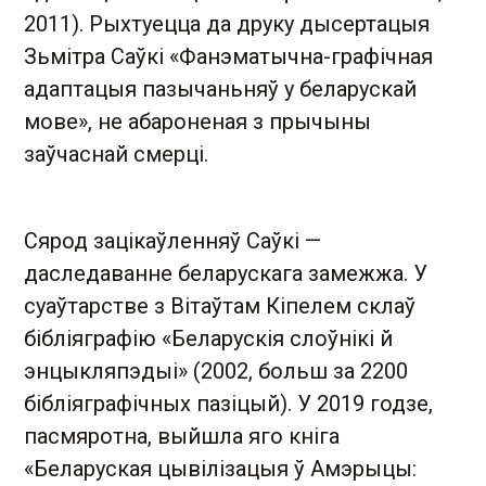
2011). Рыхтуецца да друку дысертацыя
Зьмітра Саўкі «Фанэматычна-графічная
адаптацыя пазычаньняў у беларускай
мове», не абароненая з прычыны
заўчаснай смерці.
Сярод зацікаўленняў Саўкі —
даследаванне беларускага замежжа. У
суаўтарстве з Вітаўтам Кіпелем склаў
бібліяграфію «Беларускія слоўнікі й
энцыкляпэдыі» (2002, больш за 2200
бібліяграфічных пазіцый). У 2019 годзе,
пасмяротна, выйшла яго кніга
«Беларуская цывілізацыя ў Амэрыцы: