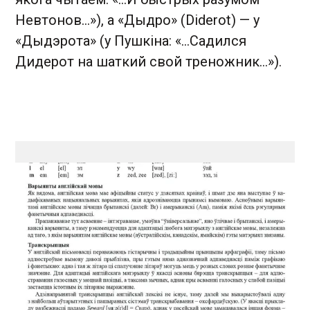
Невтонов…»), а «Дыдро» (Diderot) — у
«Дыдэрота» (у Пушкіна: «…Садился
Дидерот на шаткий свой треножник…»).