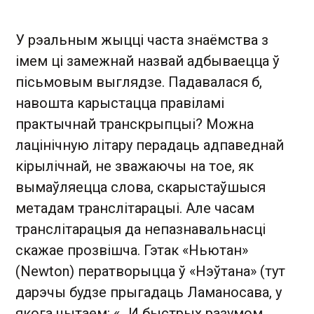
У рэальным жыцці часта знаёмства з
імем ці замежнай назвай адбываецца ў
пісьмовым выглядзе. Падавалася б,
навошта карыстацца правіламі
практычнай транскрыпцыі? Можна
лацінічную літару перадаць адпаведнай
кірылічнай, не зважаючы на тое, як
вымаўляецца слова, скарыстаўшыся
метадам транслітарацыі. Але часам
транслітарацыя да непазнавальнасці
скажае прозвішча. Гэтак «Ньютан»
(Newton) ператворыцца ў «Нэўтана» (тут
дарэчы будзе прыгадаць Ламаносава, у
якога чытаем: «…И быстрых разумом