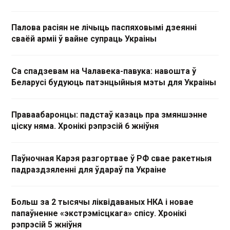
Палова расіян не лічыць паспяховымі дзеянні
сваёй арміі ў вайне супраць Украіны
Са спадзевам на Чалавека-павука: навошта ў
Беларусі будуюць патэнцыйныя мэты для Украіны
Праваабаронцы: падстаў казаць пра змяншэнне
ціску няма. Хронікі рэпрэсій 6 жніўня
Паўночная Карэя разгортвае ў РФ свае ракетныя
падраздзяленні для ўдараў па Украіне
Больш за 2 тысячы ліквідаваных НКА і новае
папаўненне «экстрэмісцкага» спісу. Хронікі
рэпрэсій 5 жніўня