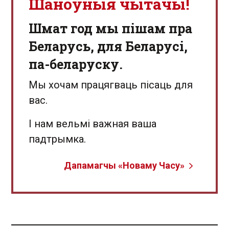
Шаноўныя чытачы!
Шмат год мы пішам пра
Беларусь, для Беларусі,
па-беларуску.
Мы хочам працягваць пісаць для
вас.
І нам вельмі важная ваша
падтрымка.
Дапамагчы «Новаму Часу»