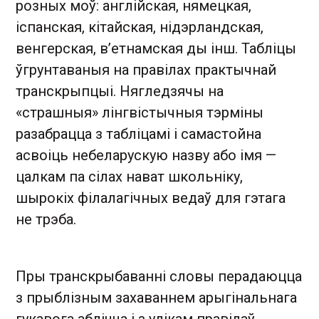
розных моў: англійская, нямецкая,
іспанская, кітайская, нідэрландская,
венгерская, в’етнамская ды інш. Табліцы
ўгрунтаваныя на правілах практычнай
транскрыпцыі. Нягледзячы на
«страшныя» лінгвістычныя тэрміны
разабрацца з табліцамі і самастойна
асвоіць небеларускую назву або імя —
цалкам па сілах нават школьніку,
шырокіх філалагічных ведаў для гэтага
не трэба.
Пры транскрыбаванні словы перадаюцца
з прыблізным захаваннем арыгінальнага
гукавога аблічча і з улікам правілаў