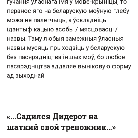
гучання ўласнага імя ў мове-крыніцы, то
перанос яго на беларускую моўную глебу
можа не палегчыць, а ўскладніць
ідэнтыфікацыю асобы / мясцовасці /
назвы. Таму любыя замежныя ўласныя
назвы мусяць прыходзіць у беларускую
без пасярэдніцтва іншых моў, бо любое
пасярэдніцтва аддаляе выніковую форму
ад зыходнай.
«…Садился Дидерот на
шаткий свой треножник…»