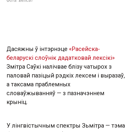
Фота: Белсат
Дасяжны ў інтэрнэце
«Расейска-
беларускі слоўнік дадатковай лексікі»
Змітра Саўкі налічвае блізу чатырох з
паловай пазіцый рэдкіх лексем і выразаў,
а таксама праблемных
словаўжыванняў — з пазначэннем
крыніц.
У лінгвістычным спектры Зьмітра — тэма