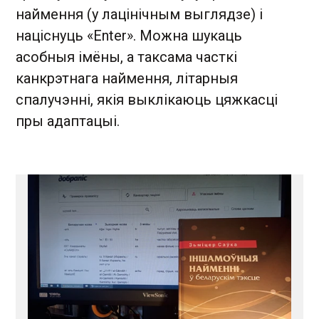
наймення (у лацінічным выглядзе) і
націснуць «Enter». Можна шукаць
асобныя імёны, а таксама часткі
канкрэтнага наймення, літарныя
спалучэнні, якія выклікаюць цяжкасці
пры адаптацыі.