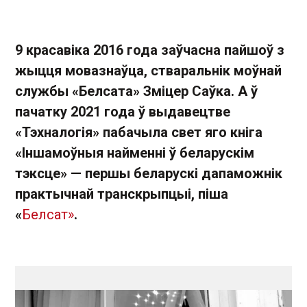
9 красавіка 2016 года заўчасна пайшоў з
жыцця мовазнаўца, стваральнік моўнай
службы «Белсата» Зміцер Саўка. А ў
пачатку 2021 года ў выдавецтве
«Тэхналогія» пабачыла свет яго кніга
«Іншамоўныя найменні ў беларускім
тэксце» — першы беларускі дапаможнік
практычнай транскрыпцыі, піша
«
Белсат»
.