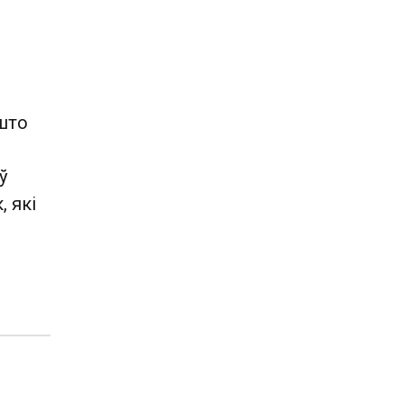
што
ў
, які