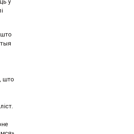
ць у
лі
 што
 тыя
, што
ліст.
оне
ёмся»,