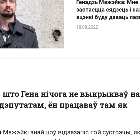
Генадзь Мажэйка: Мне
застаецца сядзець і на
ацэнкі буду даваць паз
 што Гена нічога не выкрыкваў на
дэпутатам, ён працаваў там як
 Мажэйкі знайшоў відэазапіс той сустрэчы, як