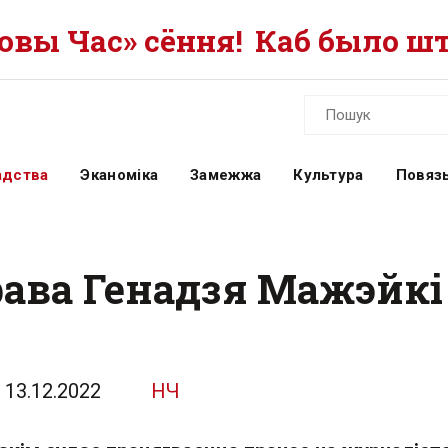
вы Час» сёння!
Каб было шт
адства
Эканоміка
Замежжа
Культура
Повязь
рава Генадзя Мажэйкі
13.12.2022
НЧ