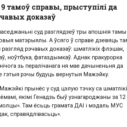
 9 тамоў справы, прыступілі да
эчавых доказаў
паседжаньні суд разглядзеў тры апошнія тамы
овыя матэрыялы. А ўсяго ў справе дзевяць та
 разгляд рэчавых доказаў: шматлікіх флэшак,
ў, ноўтбука, фатаздымкаў. Аднак пракурорка
нічога зь пералічанага ня мае дачыненьня да
се гэтыя рэчы будуць вернутыя Мажэйку.
Мажэйкі прынёс у суд цэлую тэчку са шматлікі
ёмамі, якімі Генадзь быў узнагароджаны за 12
молцы». Там ёсьць грамата ДАІ і мэдаль МУС
дак, справядлівасьць».