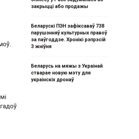
закрыцці або продажы
Беларускі ПЭН зафіксаваў 738
парушэнняў культурных правоў
за паўгоддзе. Хронікі рэпрэсій
моў.
3 жніўня
Беларусь на мяжы з Украінай
стварае новую мэту для
украінскіх дронаў
мі
 гадоў