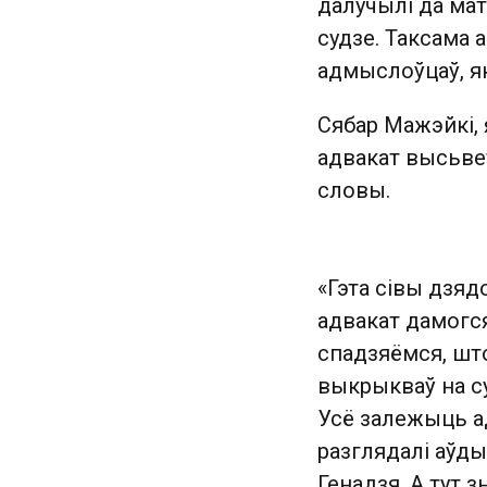
далучылі да мат
судзе. Таксама а
адмыслоўцаў, як
Сябар Мажэйкі, 
адвакат высьвет
словы.
«Гэта сівы дзядо
адвакат дамогся
спадзяёмся, што
выкрыкваў на су
Усё залежыць ад
разглядалі аўды
Генадзя. А тут 