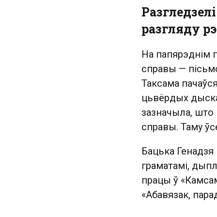
Разгледзелі
разгляду р
На папярэднім 
справы — пісьм
Таксама пачаўся
цьвёрдых дыска
зазначыла, што 
справы. Таму ў
Бацька Генадзя 
граматамі, дыпл
працы ў «Камса
«Абавязак, пара