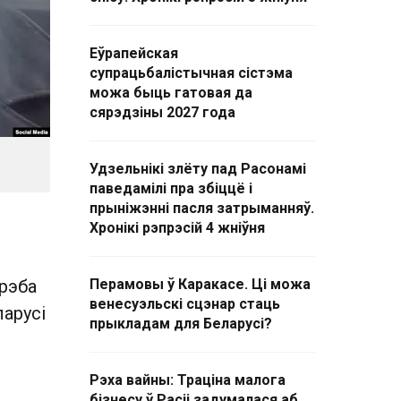
Еўрапейская
супрацьбалістычная сістэма
можа быць гатовая да
сярэдзіны 2027 года
Удзельнікі злёту пад Расонамі
паведамілі пра збіццё і
прыніжэнні пасля затрыманняў.
Хронікі рэпрэсій 4 жніўня
рэба
Перамовы ў Каракасе. Ці можа
венесуэльскі сцэнар стаць
арусі
прыкладам для Беларусі?
Рэха вайны: Траціна малога
бізнесу ў Расіі задумалася аб