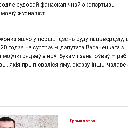
аводле судовай фанаскапічнай экспэртызы
амовіў журналіст.
жэйка яшчэ ў першы дзень суду пацьвердзіў, 
020 годзе на сустрэчы дэпутата Варанецкага з
 моўчкі сядзеў з ноўтбукам і занатоўваў — рабі
вы, якія прыпісваліся яму, сказаў іншы чалавек
Грамадства