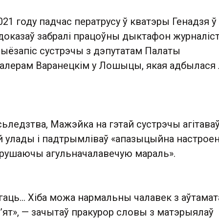
021 году падчас ператрусу ў кватэры Генадзя ў 
доказаў забралі працоўны дыктафон журналіст
дыёзапіс сустрэчы з дэпутатам Палаты
Валерам Варанецкім у Лошыцы, якая адбылася
сьледзтва, Мажэйка на гэтай сустрэчы агітава
й улады і падтрымліваў «апазыцыйна настрое
парушаючы агульначалавечую мараль».
гаць... Хіба можа нармальны чалавек з аўтама
р’ят», — зачытаў пракурор словы з матэрыялаў