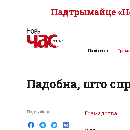
Падтрымайце «Но
Палітыка
Грам
Падобна, што сп
Грамадства