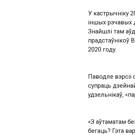
У кастрычніку 2
іншых рэчавых 
Знайшлі там аў
прадстаўнікоў 
2020 году.
Паводле вэрсіі 
супраць дзейна
удзельнікаў, «
«З аўтаматам бе
бегаць? Гэта ва