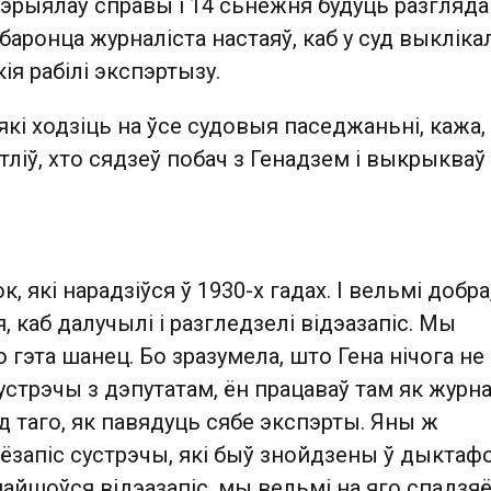
эрыялаў справы і 14 сьнежня будуць разгляда
баронца журналіста настаяў, каб у суд выкліка
ія рабілі экспэртызу.
які ходзіць на ўсе судовыя паседжаньні, кажа,
ліў, хто сядзеў побач з Генадзем і выкрыкваў
к, які нарадзіўся ў 1930-х гадах. І вельмі добра
, каб далучылі і разгледзелі відэазапіс. Мы
 гэта шанец. Бо зразумела, што Гена нічога не
стрэчы з дэпутатам, ён працаваў там як журна
 таго, як павядуць сябе экспэрты. Яны ж
ёзапіс сустрэчы, які быў знойдзены ў дыктаф
знайшоўся відэазапіс, мы вельмі на яго спадзя