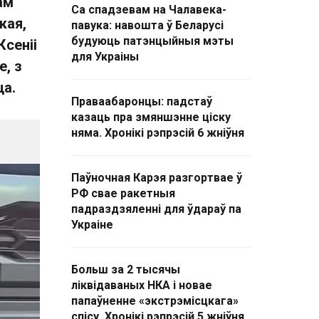
ам
Са спадзевам на Чалавека-
кая,
павука: навошта ў Беларусі
будуюць патэнцыйныя мэты
Ксеніі
для Украіны
, з
ца.
Праваабаронцы: падстаў
казаць пра змяншэнне ціску
няма. Хронікі рэпрэсій 6 жніўня
Паўночная Карэя разгортвае ў
РФ свае ракетныя
падраздзяленні для ўдараў па
Украіне
Больш за 2 тысячы
ліквідаваных НКА і новае
папаўненне «экстрэмісцкага»
спісу. Хронікі рэпрэсій 5 жніўня