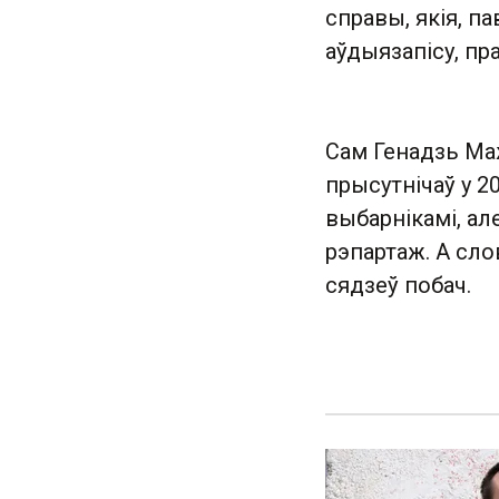
справы, якія, п
аўдыязапісу, пр
Сам Генадзь Ма
прысутнічаў у 2
выбарнікамі, але
рэпартаж. А сло
сядзеў побач.