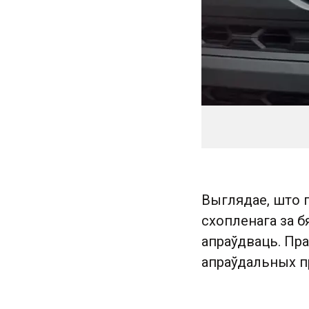
Выглядае, што п
схопленага за 
апраўдваць. Пра
апраўдальных пр