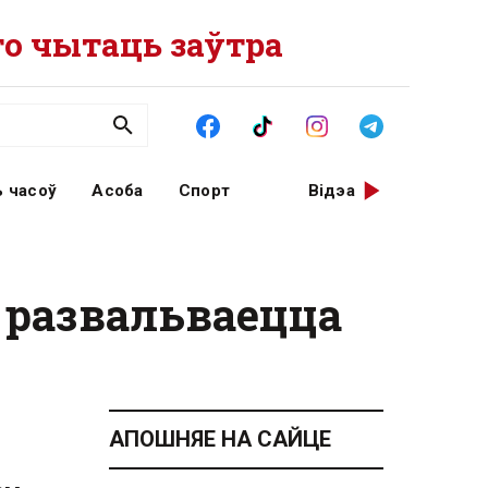
о чытаць заўтра
 часоў
Асоба
Спорт
Відэа
 развальваецца
АПОШНЯЕ НА САЙЦЕ