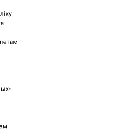
ліку
а.
 летам
ў
ных»
там