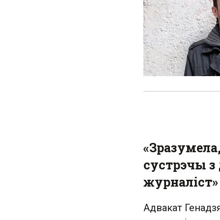
«Зразумела,
сустрэчы з 
журналіст»
Адвакат Генадзя