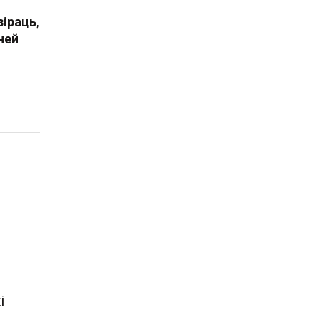
зіраць,
ней
і