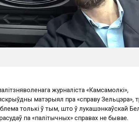
алітзняволенага журналіста «Камсамолкі»,
бяскрыўдны матэрыял пра «справу Зельцэра», т
блема толькі ў тым, што ў лукашэнкаўскай Бел
асудаў па «палітычных» справах не бывае.