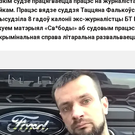
зкім судзе працягваецца працэс на журналіст
кам. Працэс вядзе суддзя Таццяна Фалькоўс
ысудзіла 8 гадоў калоніі экс-журналістцы БТ 
ікуем матэрыял «Св*боды» аб судовым працэсе
 крымінальная справа літаральна развальваец