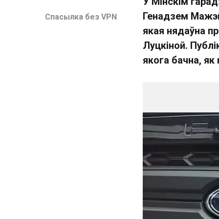
У Мінскім гарад
Генадзем Мажэй
Спасылка без VPN
якая нядаўна пр
Луцкіной. Публ
якога бачна, як