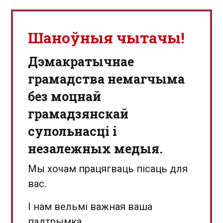
Шаноўныя чытачы!
Дэмакратычнае
грамадства немагчыма
без моцнай
грамадзянскай
супольнасці і
незалежных медыя.
Мы хочам працягваць пісаць для
вас.
І нам вельмі важная ваша
падтрымка.