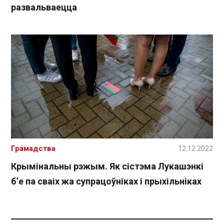
развальваецца
Грамадства
12.12.2022
Крымінальны рэжым. Як сістэма Лукашэнкі
б’е па сваіх жа супрацоўніках і прыхільніках