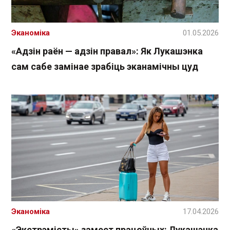
Эканоміка
01.05.2026
«Адзін раён — адзін правал»: Як Лукашэнка
сам сабе замінае зрабіць эканамічны цуд
Эканоміка
17.04.2026
«Экстрэмісты» замест працоўных: Лукашэнка