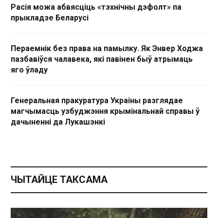
Расія можа абвясціць «тэхнічны дэфолт» па
прыкладзе Беларусі
Пераемнік без права на памылку. Як Энвер Ходжа
пазбавіўся чалавека, які павінен быў атрымаць
яго ўладу
Генеральная пракуратура Украіны разглядае
магчымасць узбуджэння крымінальнай справы ў
дачыненні да Лукашэнкі
ЧЫТАЙЦЕ ТАКСАМА