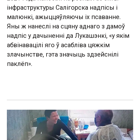
інфраструктуры Салігорска надпісы і
малюнкі, ажыццяўляючы іх псаванне.
Яны ж нанеслі на сцяну аднаго з дамоў
надпіс у дачыненні да Лукашэнкі, «у якім
абвінавацілі яго ў асабліва цяжкім
злачынстве, гэта значыць здзейснілі
паклёп».