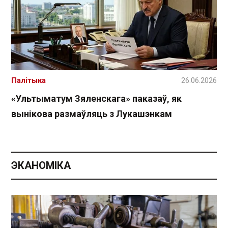
Палітыка
26.06.2026
«Ультыматум Зяленскага» паказаў, як
вынікова размаўляць з Лукашэнкам
ЭКАНОМІКА