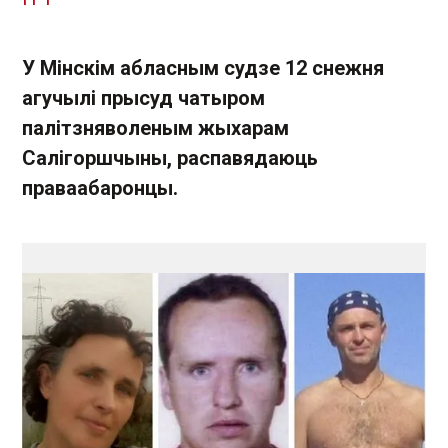
У Мінскім абласным судзе 12 снежня
агучылі прысуд чатыром
палітзняволеным жыхарам
Салігоршчыны, распавядаюць
праваабаронцы.