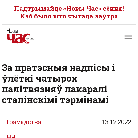
Падтрымайце «Новы Час» сёння!
Каб было што чытаць заўтра
За пратэсныя надпісы і
ўлёткі чатырох
палітвязняў пакаралі
сталінскімі тэрмінамі
Грамадства
13.12.2022
НЧ