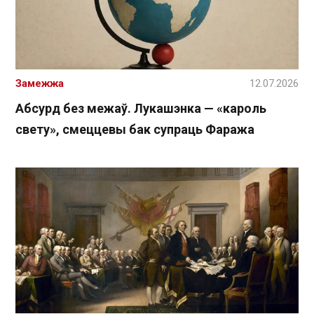
Замежжа
12.07.2026
Абсурд без межаў. Лукашэнка — «кароль
свету», смеццевы бак супраць Фаража