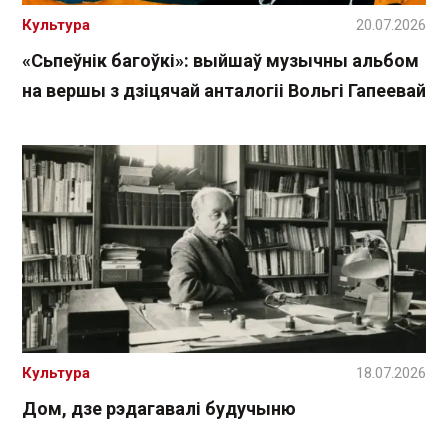
Культура
20.07.2026
«Сьпеўнік багоўкі»: выйшаў музычны альбом
на вершы з дзіцячай анталогіі Вольгі Гапеевай
Культура
18.07.2026
Дом, дзе рэдагавалі будучыню