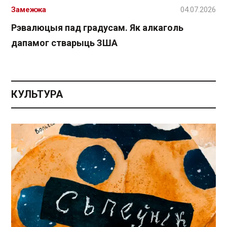
Замежжа
04.07.2026
Рэвалюцыя пад градусам. Як алкаголь
дапамог стварыць ЗША
КУЛЬТУРА