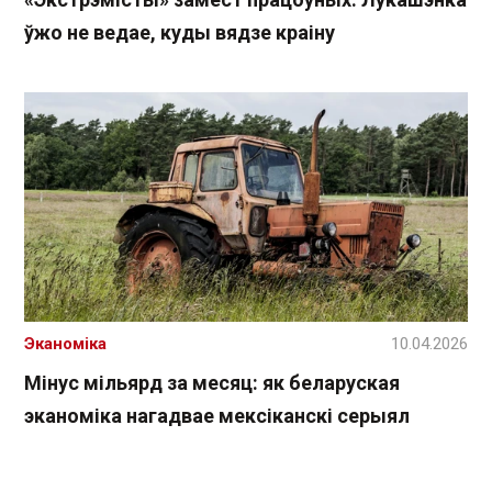
ўжо не ведае, куды вядзе краіну
Эканоміка
10.04.2026
Мінус мільярд за месяц: як беларуская
эканоміка нагадвае мексіканскі серыял