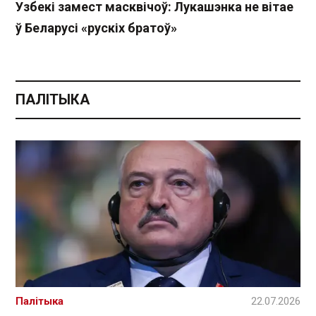
Узбекі замест масквічоў: Лукашэнка не вітае
ў Беларусі «рускіх братоў»
ПАЛІТЫКА
Палітыка
22.07.2026