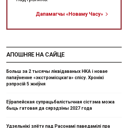
Дапамагчы «Новаму Часу»
АПОШНЯЕ НА САЙЦЕ
Больш за 2 тысячы ліквідаваных НКА і новае
папаўненне «экстрэмісцкага» спісу. Хронікі
рэпрэсій 5 жніўня
Еўрапейская супрацьбалістычная сістэма можа
быць гатовая да сярэдзіны 2027 года
Удзельнікі злёту пад Расонамі паведамілі пра