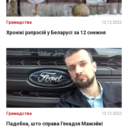
Грамадства
12.12.2022
Хронікі рэпрэсій у Беларусі за 12 снежня
Грамадства
13.12.2022
Падобна, што справа Генадзя Мажэйкі