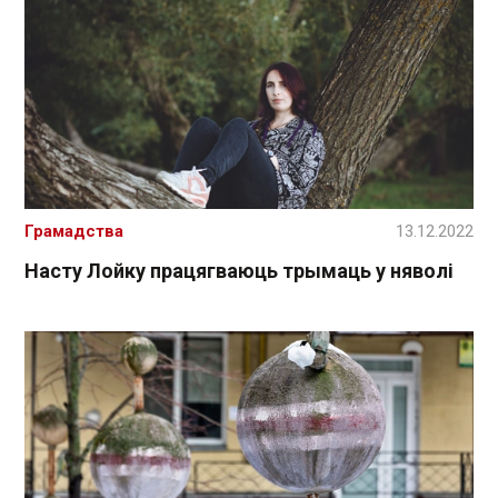
Грамадства
13.12.2022
Насту Лойку працягваюць трымаць у няволі