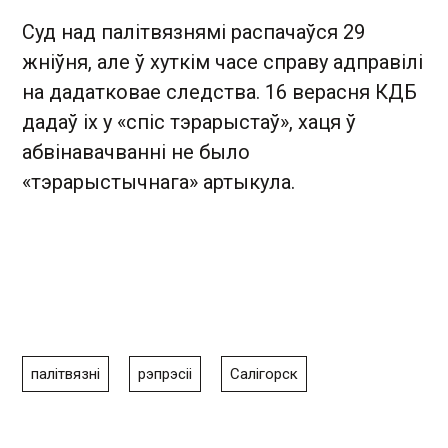
Суд над палітвязнямі распачаўся 29
жніўня, але ў хуткім часе справу адправілі
на дадатковае следства. 16 верасня КДБ
дадаў іх у «спіс тэрарыстаў», хаця ў
абвінавачванні не было
«тэрарыстычнага» артыкула.
палітвязні
рэпрэсіі
Салігорск