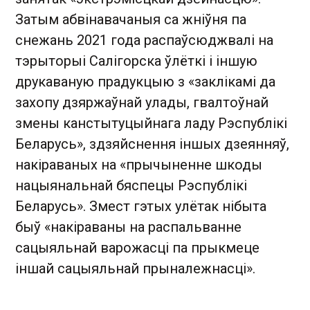
Затым абвінавачаныя са жніўня па
снежань 2021 года распаўсюджвалі на
тэрыторыі Салігорска ўлёткі і іншую
друкаваную прадукцыю з «заклікамі да
захопу дзяржаўнай улады, гвалтоўнай
змены канстытуцыйнага ладу Рэспублікі
Беларусь», здзяйснення іншых дзеянняў,
накіраваных на «прычыненне шкоды
нацыянальнай бяспецы Рэспублікі
Беларусь». Змест гэтых улётак нібыта
быў «накіраваны на распальванне
сацыяльнай варожасці па прыкмеце
іншай сацыяльнай прыналежнасці».