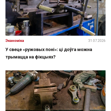
Эканоміка
31.07.2026
У свеце «ружовых поні»: ці доўга можна
трымацца на фікцыях?