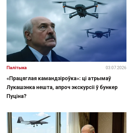
Палітыка
03.07.2026
«Працяглая камандзіроўка»: ці атрымаў
Лукашэнка нешта, апроч экскурсіі ў бункер
Пуціна?