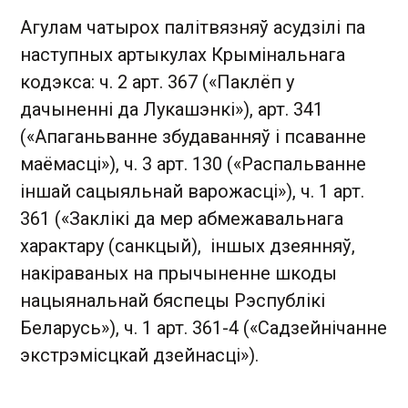
Агулам чатырох палітвязняў асудзілі па
наступных артыкулах Крымінальнага
кодэкса: ч. 2 арт. 367 («Паклёп у
дачыненні да Лукашэнкі»), арт. 341
(«Апаганьванне збудаванняў і псаванне
маёмасці»), ч. 3 арт. 130 («Распальванне
іншай сацыяльнай варожасці»), ч. 1 арт.
361 («Заклікі да мер абмежавальнага
характару (санкцый), іншых дзеянняў,
накіраваных на прычыненне шкоды
нацыянальнай бяспецы Рэспублікі
Беларусь»), ч. 1 арт. 361-4 («Садзейнічанне
экстрэмісцкай дзейнасці»).