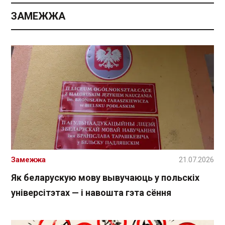
ЗАМЕЖЖА
Замежжа
21.07.2026
Як беларускую мову вывучаюць у польскіх
універсітэтах — і навошта гэта сёння