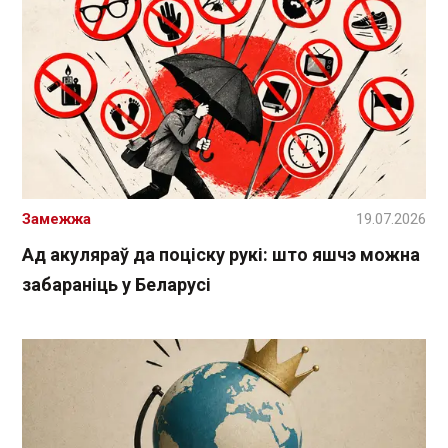
Замежжа
19.07.2026
Ад акуляраў да поціску рукі: што яшчэ можна
забараніць у Беларусі