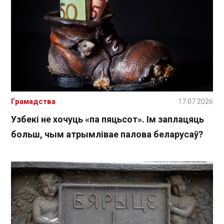
Грамадства
17.07.2026
Узбекі не хочуць «па пяцьсот». Ім заплацяць
больш, чым атрымлівае палова беларусаў?