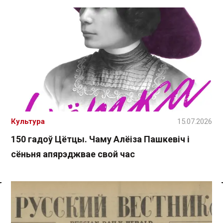
Культура
15.07.2026
150 гадоў Цётцы. Чаму Алёіза Пашкевіч і
сёньня апярэджвае свой час
Спасылка без VPN