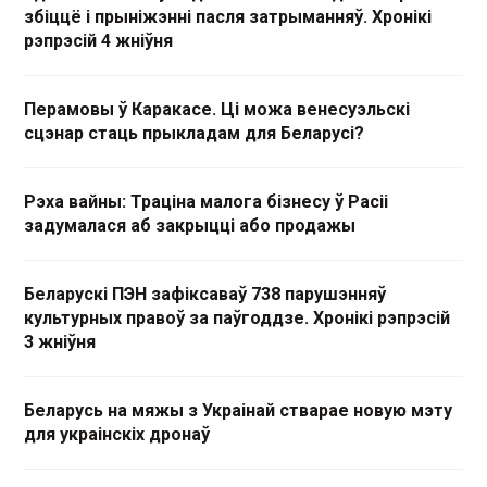
збіццё і прыніжэнні пасля затрыманняў. Хронікі
рэпрэсій 4 жніўня
Перамовы ў Каракасе. Ці можа венесуэльскі
сцэнар стаць прыкладам для Беларусі?
Рэха вайны: Траціна малога бізнесу ў Расіі
задумалася аб закрыцці або продажы
Беларускі ПЭН зафіксаваў 738 парушэнняў
культурных правоў за паўгоддзе. Хронікі рэпрэсій
3 жніўня
Беларусь на мяжы з Украінай стварае новую мэту
для украінскіх дронаў