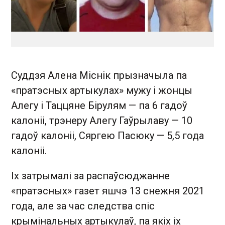
Суддзя Алена Міснік прызначыла па
«пратэсных артыкулах» мужу і жонцы
Алегу і Таццяне Бірулям — па 6 гадоў
калоніі, трэнеру Алегу Гаўрылаву — 10
гадоў калоніі, Сяргею Пасюку — 5,5 года
калоніі.
Іх затрымалі за распаўсюджанне
«пратэсных» газет яшчэ 13 снежня 2021
года, але за час следства спіс
крымінальных артыкулаў, па якіх іх