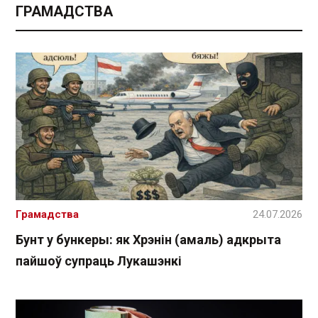
ГРАМАДСТВА
Грамадства
24.07.2026
Бунт у бункеры: як Хрэнін (амаль) адкрыта
пайшоў супраць Лукашэнкі