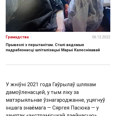
Грамадства
06.12.2022
Прывезлі з перытанітам. Сталі вядомыя
падрабязнасці шпіталізацыі Марыі Калеснікавай
У жніўні 2021 года Гаўрылаў шляхам
дамоўленасцей, у тым ліку за
матэрыяльнае ўзнагароджанне, уцягнуў
іншага знаёмага — Сяргея Пасюка — у
занятак «экстрэмісцкай дзейнасцю».