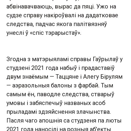
абвінавачваюць, вырас да пяці. Ужо на
судзе справу накіроўвалі на дадатковае
следства, падчас якога палітвязняў
унеслі ў «спіс тэрарыстаў».
Згодна з матэрыяламі справы Гаўрылаў у
студзені 2021 года набыў і прадаставіў
двум знаёмым — Таццяне і Алегу Бірулям
— аэразольныя балоны з фарбай. Тым
самым ён, паводле следства, стварыў
умовы і забяспечыў названых асоб
прыладамі здзяйснення злачынства.
Пасля чаго апошнія са студзеня па люты
2021 года наносілі на розныя аб'екты