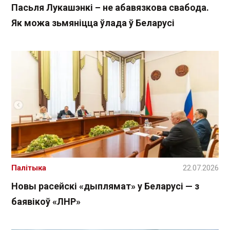
Пасьля Лукашэнкі – не абавязкова свабода.
Як можа зьмяніцца ўлада ў Беларусі
Палітыка
22.07.2026
Новы расейскі «дыплямат» у Беларусі — з
баявікоў «ЛНР»