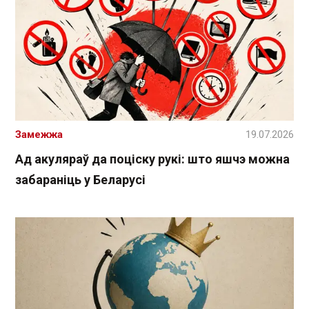
Замежжа
19.07.2026
Ад акуляраў да поціску рукі: што яшчэ можна
забараніць у Беларусі