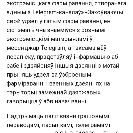
экстрэмісцкага фарміравання, створанага
адным з Telegram-каналаў».«Захоўваючы
свой удзел у гэтым фарміраванні, ён
сістэматычна знаёміўся з рознымі
экстрэмісцкімі матэрыяламі ў
месенджар Telegram, а таксама вёў
перапіску, прадстаўляў інфармацыю аб
сабе і здзяйсняў іншыя дзеянні з мэтай
прыняць удзел ва ўзброеным
фарміраванні і ваенных дзеяннях на
тэрыторыі замежнай дзяржавы», —
гаворыцца ў абвінавачванні.
Падтрымаць палітвязня грашовымі
пераводамі, пасылкамі, тэлеграмамі