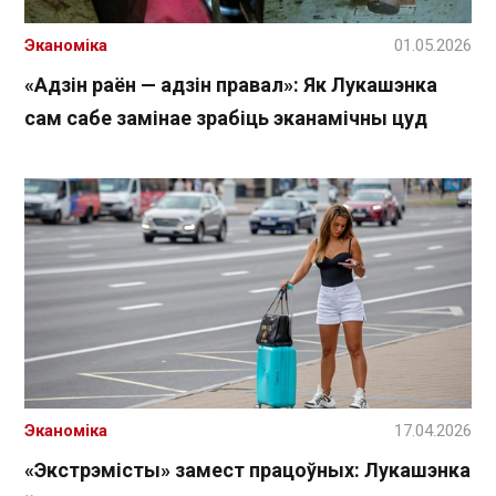
Эканоміка
01.05.2026
«Адзін раён — адзін правал»: Як Лукашэнка
сам сабе замінае зрабіць эканамічны цуд
Эканоміка
17.04.2026
«Экстрэмісты» замест працоўных: Лукашэнка