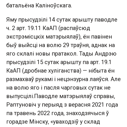
батальёна Каліноўскага.
Яму прысудзілі 14 сутак арышту паводле
ч. 2 арт. 19.11 КаАП (распаўсюд
экстрэмісцкіх матэрыялаў), ён павінен
быў выйсці на волю 29 траўня, аднак на
яго склалі новы пратакол. Тады Андрэю
прысудзілі 15 сутак арышту па арт. 19.1
КаАП (дробнае хуліганства) — нібыта ён
размахваў рукамі і нецэнзурна лаяўся. Але
на волю яго і пасля чарговых сутак не
выпусцілі.Паводле матэрыялаў справы,
Раптуновіч у перыяд з верасня 2021 года
па травень 2022 года, знаходзячыся ў
горадзе Мінску, «уваходзіў у склад