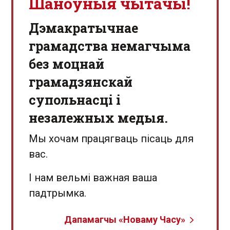
Шаноўныя чытачы!
Дэмакратычнае
грамадства немагчыма
без моцнай
грамадзянскай
супольнасці і
незалежных медыя.
Мы хочам працягваць пісаць для
вас.
І нам вельмі важная ваша
падтрымка.
Дапамагчы «Новаму Часу»