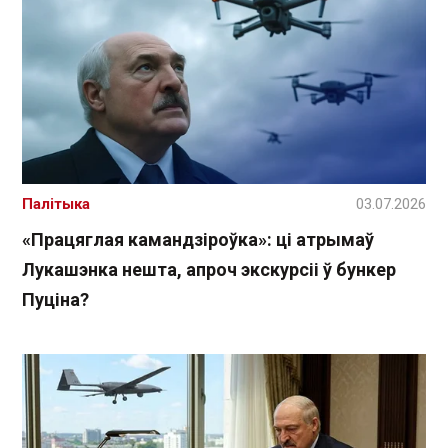
Палітыка
03.07.2026
«Працяглая камандзіроўка»: ці атрымаў
Лукашэнка нешта, апроч экскурсіі ў бункер
Пуціна?