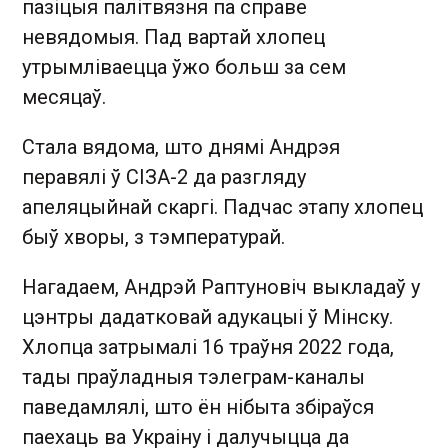
пазіцыя палітвязня па справе
невядомыя. Пад вартай хлопец
утрымліваецца ўжо больш за сем
месяцаў.
Стала вядома, што днямі Андрэя
перавялі ў СІЗА-2 да разгляду
апеляцыйнай скаргі. Падчас этапу хлопец
быў хворы, з тэмпературай.
Нагадаем, Андрэй Раптуновіч выкладаў у
цэнтры дадатковай адукацыі ў Мінску.
Хлопца затрымалі 16 траўня 2022 года,
тады праўладныя тэлеграм-каналы
паведамлялі, што ён нібыта збіраўся
паехаць ва Украіну і далучыцца да