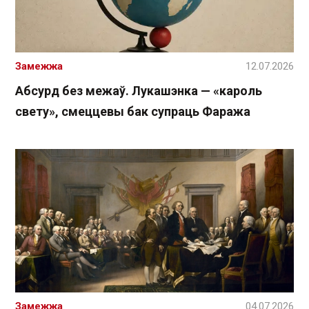
Замежжа
12.07.2026
Абсурд без межаў. Лукашэнка — «кароль
свету», смеццевы бак супраць Фаража
Замежжа
04.07.2026