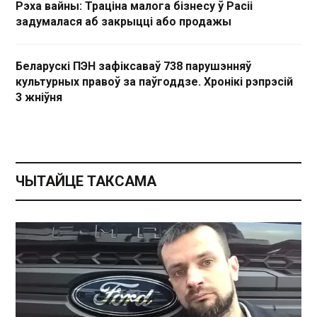
Рэха вайны: Траціна малога бізнесу ў Расіі
задумалася аб закрыцці або продажы
Беларускі ПЭН зафіксаваў 738 парушэнняў
культурных правоў за паўгоддзе. Хронікі рэпрэсій
3 жніўня
ЧЫТАЙЦЕ ТАКСАМА