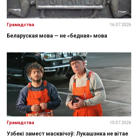
Грамадства
16.07.2026
Беларуская мова — не «бедная» мова
Грамадства
10.07.2026
Узбекі замест масквічоў: Лукашэнка не вітае