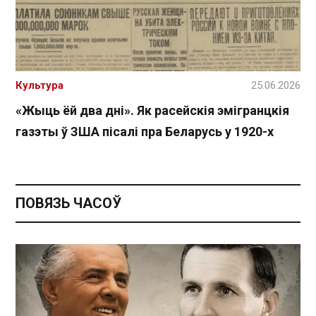
Культура
25.06.2026
«Жыць ёй два дні». Як расейскія эмігранцкія
газэты ў ЗША пісалі пра Беларусь у 1920-х
ПОВЯЗЬ ЧАСОЎ