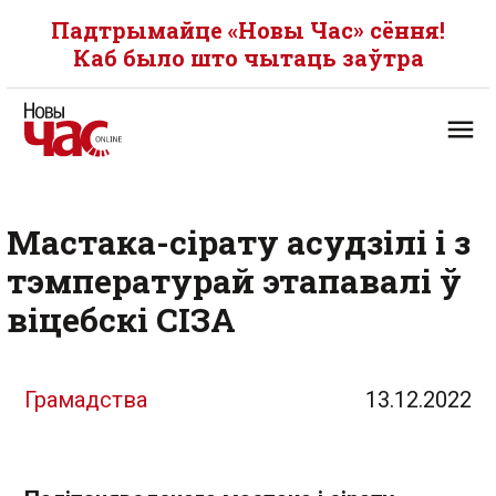
Падтрымайце «Новы Час» сёння!
Каб было што чытаць заўтра
Мастака-сірату асудзілі і з
тэмпературай этапавалі ў
віцебскі СІЗА
Грамадства
13.12.2022