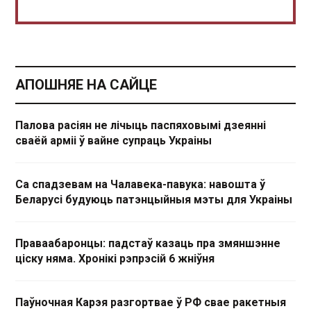
АПОШНЯЕ НА САЙЦЕ
Палова расіян не лічыць паспяховымі дзеянні
сваёй арміі ў вайне супраць Украіны
Са спадзевам на Чалавека-павука: навошта ў
Беларусі будуюць патэнцыйныя мэты для Украіны
Праваабаронцы: падстаў казаць пра змяншэнне
ціску няма. Хронікі рэпрэсій 6 жніўня
Паўночная Карэя разгортвае ў РФ свае ракетныя