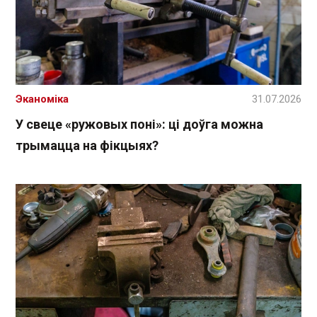
Эканоміка
31.07.2026
У свеце «ружовых поні»: ці доўга можна
трымацца на фікцыях?