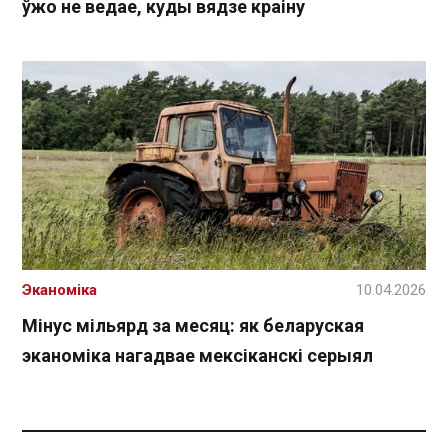
ўжо не ведае, куды вядзе краіну
Эканоміка
10.04.2026
Мінус мільярд за месяц: як беларуская
эканоміка нагадвае мексіканскі серыял