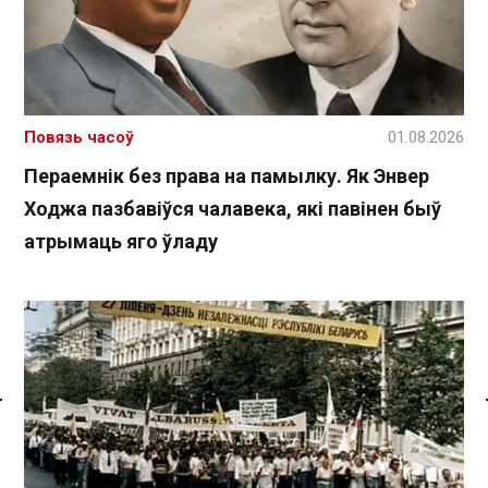
Повязь часоў
01.08.2026
Пераемнік без права на памылку. Як Энвер
Ходжа пазбавіўся чалавека, які павінен быў
атрымаць яго ўладу
Спасылка без VPN