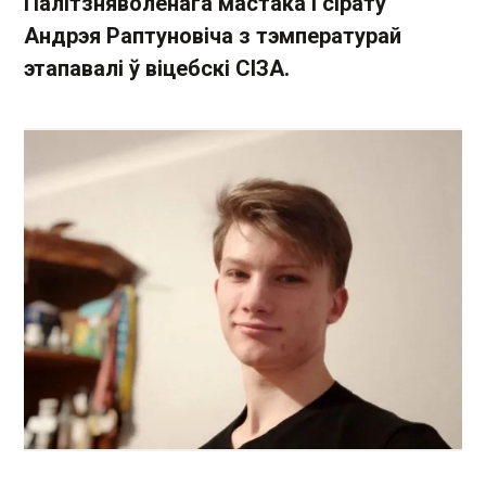
Палітзняволенага мастака і сірату
Андрэя Раптуновіча з тэмпературай
этапавалі ў віцебскі СІЗА.