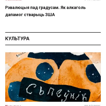
Рэвалюцыя пад градусам. Як алкаголь
дапамог стварыць ЗША
КУЛЬТУРА