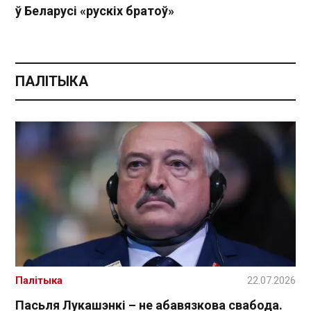
ў Беларусі «рускіх братоў»
ПАЛІТЫКА
Палітыка
22.07.2026
Пасьля Лукашэнкі – не абавязкова свабода.