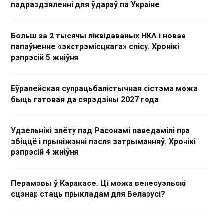
падраздзяленні для ўдараў па Украіне
Больш за 2 тысячы ліквідаваных НКА і новае
папаўненне «экстрэмісцкага» спісу. Хронікі
рэпрэсій 5 жніўня
Еўрапейская супрацьбалістычная сістэма можа
быць гатовая да сярэдзіны 2027 года
Удзельнікі злёту пад Расонамі паведамілі пра
збіццё і прыніжэнні пасля затрыманняў. Хронікі
рэпрэсій 4 жніўня
Перамовы ў Каракасе. Ці можа венесуэльскі
сцэнар стаць прыкладам для Беларусі?