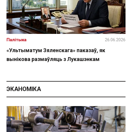
Палітыка
26.06.2026
«Ультыматум Зяленскага» паказаў, як
вынікова размаўляць з Лукашэнкам
ЭКАНОМІКА