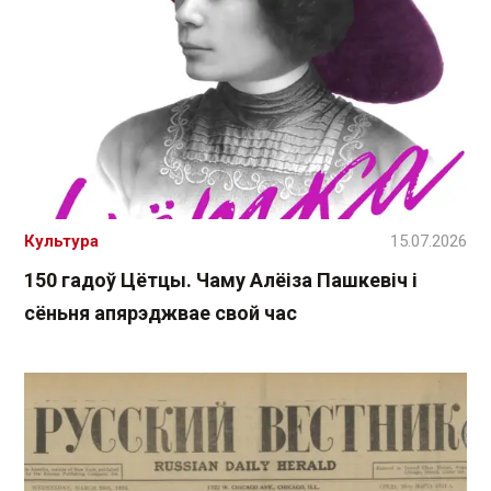
Культура
15.07.2026
150 гадоў Цётцы. Чаму Алёіза Пашкевіч і
сёньня апярэджвае свой час