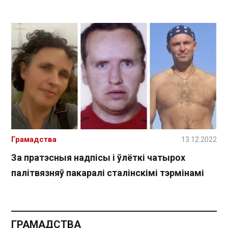
Грамадства
13.12.2022
За пратэсныя надпісы і ўлёткі чатырох
палітвязняў пакаралі сталінскімі тэрмінамі
ГРАМАДСТВА