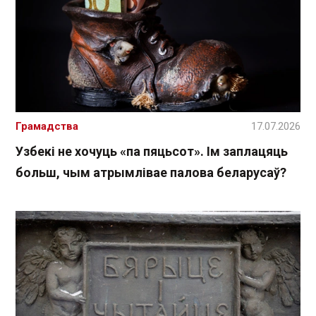
Грамадства
17.07.2026
Узбекі не хочуць «па пяцьсот». Ім заплацяць
больш, чым атрымлівае палова беларусаў?