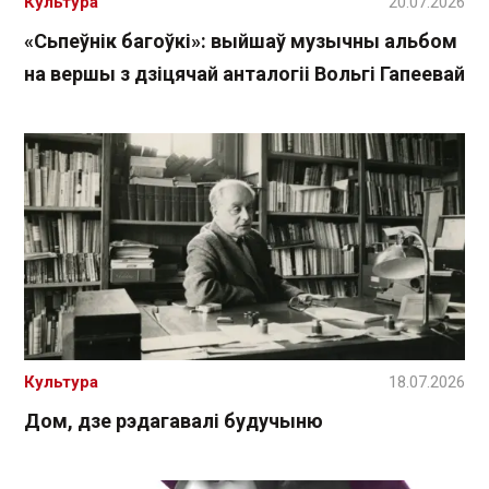
Культура
20.07.2026
«Сьпеўнік багоўкі»: выйшаў музычны альбом
на вершы з дзіцячай анталогіі Вольгі Гапеевай
Культура
18.07.2026
Дом, дзе рэдагавалі будучыню