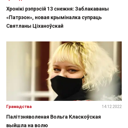
Хронікі рэпрэсій 13 снежня: Заблакаваны
«Патрэон», новая крыміналка супраць
Святланы Ціханоўскай
Грамадства
14.12.2022
Палітзняволеная Вольга Класкоўская
выйшла на волю