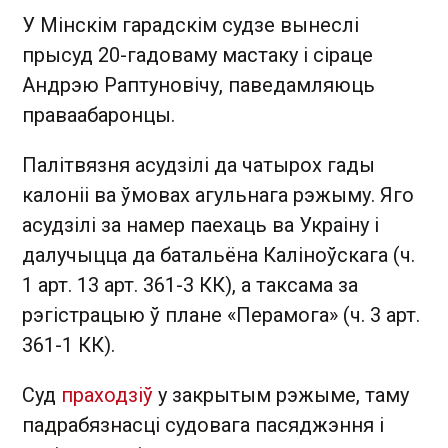
У Мінскім гарадскім судзе вынеслі
прысуд 20-гадоваму мастаку і сіраце
Андрэю Раптуновічу, паведамляюць
праваабаронцы.
Палітвязня асудзілі да чатырох гады
калоніі ва ўмовах агульнага рэжыму. Яго
асудзілі за намер паехаць ва Украіну і
далучыцца да батальёна Каліноўскага (ч.
1 арт. 13 арт. 361-3 КК), а таксама за
рэгістрацыю ў плане «Перамога» (ч. 3 арт.
361-1 КК).
Суд
праходзіў
у закрытым рэжыме, таму
падрабязнасці судовага пасяджэння і