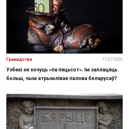
Грамадства
17.07.2026
Узбекі не хочуць «па пяцьсот». Ім заплацяць
больш, чым атрымлівае палова беларусаў?