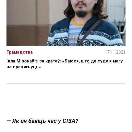
Грамадства
17.11.2021
Ілля Міронаў з-за кратаў: «Баюся, што да суду я магу
не працягнуць»
— Як ён бавіць час у СІЗА?