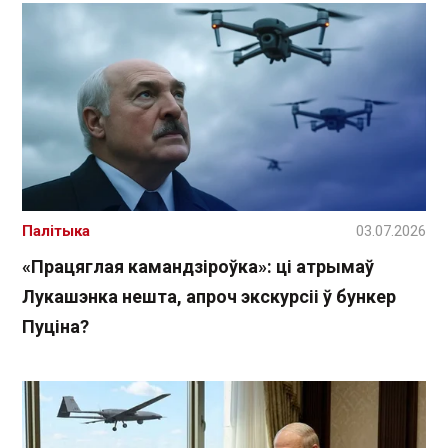
Палітыка
03.07.2026
«Працяглая камандзіроўка»: ці атрымаў
Лукашэнка нешта, апроч экскурсіі ў бункер
Пуціна?