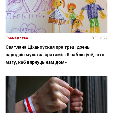
Грамадства
18.08.2022
Святлана Ціханоўская пра трэці дзень
народзін мужа за кратамі: «Я раблю ўсё, што
магу, каб вярнуць нам дом»