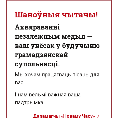
Шаноўныя чытачы!
Aхвяраванні
незалежным медыя —
ваш унёсак у будучыню
грамадзянскай
супольнасці.
Мы хочам працягваць пісаць для
вас.
І нам вельмі важная ваша
падтрымка.
Дапамагчы «Новаму Часу»