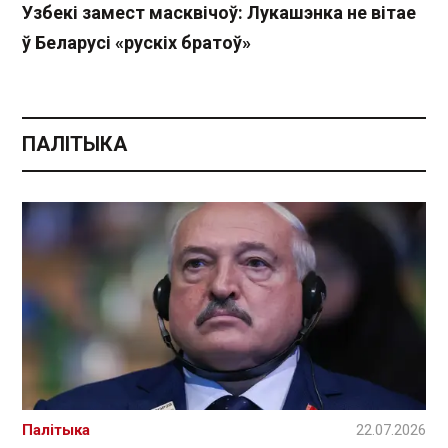
Узбекі замест масквічоў: Лукашэнка не вітае
ў Беларусі «рускіх братоў»
ПАЛІТЫКА
Палітыка
22.07.2026