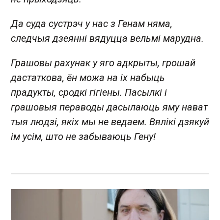
Да суда сустрэч у нас з Генам няма,
следчыя дзеянні вядуцца вельмі марудна.
Грашовы рахунак у яго адкрыты, грошай
дастаткова, ён можа на іх набыць
прадукты, сродкі гігіены. Пасылкі і
грашовыя пераводы дасылаюць яму нават
тыя людзі, якіх мы не ведаем. Вялікі дзякуй
ім усім, што не забываюць Гену!