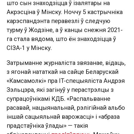
што сын знаходзіцца ў ізалятары на
Акрэсціна ў Мінску. Ноччу 5 кастрычніка
карэспандэнта перавезлі ў следчую
турму ў Жодзіне, а ў канцы снежня 2021-
га стала вядома, што ён знаходзіцца ў
СІЗА-1 у Мінску.
Затрыманне журналіста звязанае, відаць,
з ягонай нататкай на сайце Беларускай
«Камсамолкі» пра IT-спецыяліста Андрэя
Зэльцэра, які загінуў у перастрэлцы з
супрацоўнікамі КДБ. «Распальванне
расавай, нацыянальнай, рэлігійнай альбо
іншай сацыяльнай варожасці» і «абраза
прадстаўніка ўлады» — такія