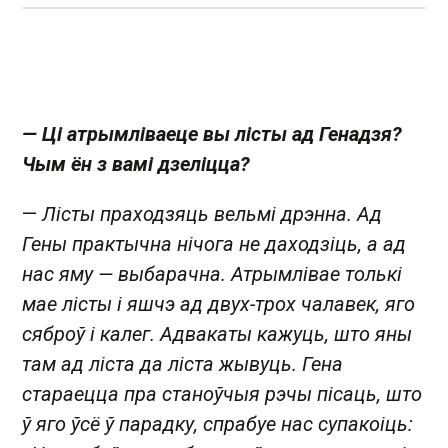
— Ці атрымліваеце вы лісты ад Генадзя?
Чым ён з вамі дзеліцца?
—
Лісты праходзяць вельмі дрэнна. Ад
Гены практычна нічога не даходзіць, а ад
нас яму — выбарачна. Атрымлівае толькі
мае лісты і яшчэ ад двух-трох чалавек, яго
сяброў і калег. Адвакаты кажуць, што яны
там ад ліста да ліста жывуць. Гена
стараецца пра станоўчыя рэчы пісаць, што
ў яго ўсё ў парадку, спрабуе нас супакоіць: