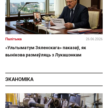
Палітыка
26.06.2026
«Ультыматум Зяленскага» паказаў, як
вынікова размаўляць з Лукашэнкам
ЭКАНОМІКА