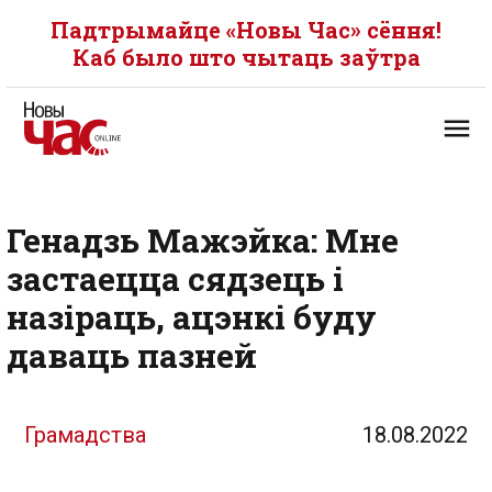
Падтрымайце «Новы Час» сёння!
Каб было што чытаць заўтра
Генадзь Мажэйка: Мне
застаецца сядзець і
назіраць, ацэнкі буду
даваць пазней
Грамадства
18.08.2022