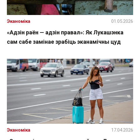
Эканоміка
01.05.2026
«Адзін раён — адзін правал»: Як Лукашэнка
сам сабе замінае зрабіць эканамічны цуд
Эканоміка
17.04.2026