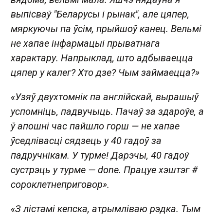
выпісваў "Беларусы і рынак", але цяпер,
мяркуючы па ўсім, прыйшоў канец. Вельмі
не хапае інфармацыі прыватнага
характару. Напрыклад, што адбываецца
цяпер у калег? Хто дзе? Чым займаецца?»
«Узяў двухтомнік па англійскай, вырашыў
успомніць, падвучыць. Пачаў за здароўе, а
ў апошні час пайшло горш — не хапае
ўседлівасці сядзець у 40 гадоў за
падручнікам. У турме! Дарэчы, 40 гадоў
сустрэць у турме — done. Працуе хэштэг #
сороклетнеприговор».
«З лістамі кепска, атрымліваю рэдка. Тым