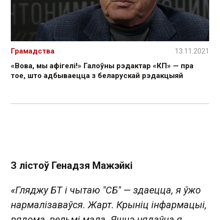
Грамадства
13.11.2021
«Вова, мы афігелі!» Галоўны рэдактар «КП» — пра
тое, што адбываецца з беларускай рэдакцыяй
З лістоў Генадзя Мажэйкі
«Гляджу БТ і чытаю "СБ" — здаецца, я ўжо
нармалізаваўся. Жарт. Крыніц інфармацыі,
вядома, вельмі мала. Яшчэ нядаўна я