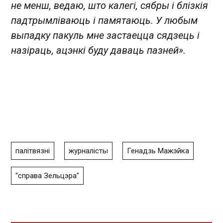
не менш, ведаю, што калегі, сябры і блізкія
падтрымліваюць і памятаюць. У любым
выпадку пакуль мне застаецца сядзець і
назіраць, ацэнкі буду даваць пазней».
палітвязні
журналісты
Генадзь Мажэйка
"справа Зельцэра"