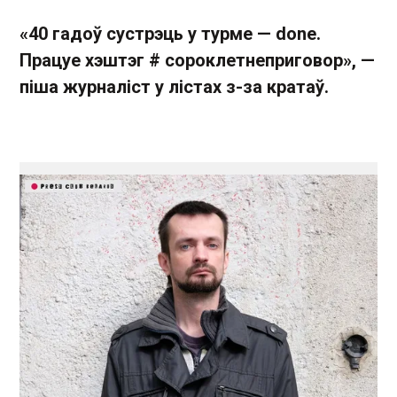
«40 гадоў сустрэць у турме — done.
Працуе хэштэг # сороклетнеприговор», —
піша журналіст у лістах з-за кратаў.