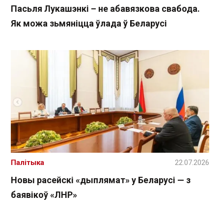
Пасьля Лукашэнкі – не абавязкова свабода.
Як можа зьмяніцца ўлада ў Беларусі
Палітыка
22.07.2026
Новы расейскі «дыплямат» у Беларусі — з
баявікоў «ЛНР»