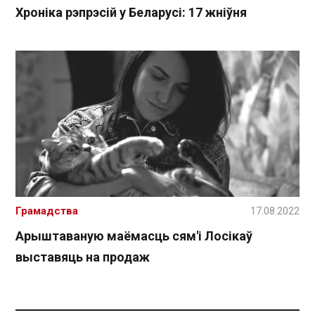
Хроніка рэпрэсій у Беларусі: 17 жніўня
Грамадства
17.08.2022
Арыштаваную маёмасць сям'і Лосікаў
выставяць на продаж