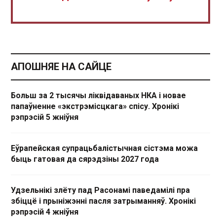
АПОШНЯЕ НА САЙЦЕ
Больш за 2 тысячы ліквідаваных НКА і новае
папаўненне «экстрэмісцкага» спісу. Хронікі
рэпрэсій 5 жніўня
Еўрапейская супрацьбалістычная сістэма можа
быць гатовая да сярэдзіны 2027 года
Удзельнікі злёту пад Расонамі паведамілі пра
збіццё і прыніжэнні пасля затрыманняў. Хронікі
рэпрэсій 4 жніўня