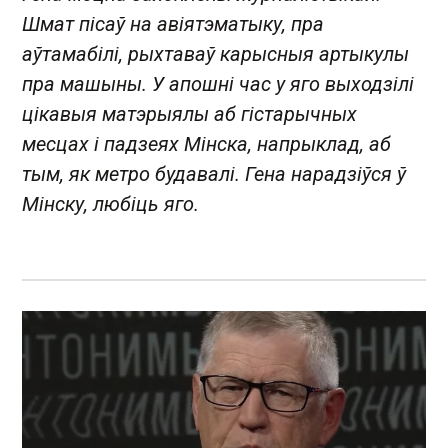
Шмат пісаў на авіятэматыку, пра
аўтамабілі, рыхтаваў карысныя артыкулы
пра машыны. У апошні час у яго выходзілі
цікавыя матэрыялы аб гістарычных
месцах і падзеях Мінска, напрыклад, аб
тым, як метро будавалі. Гена нарадзіўся ў
Мінску, любіць яго.