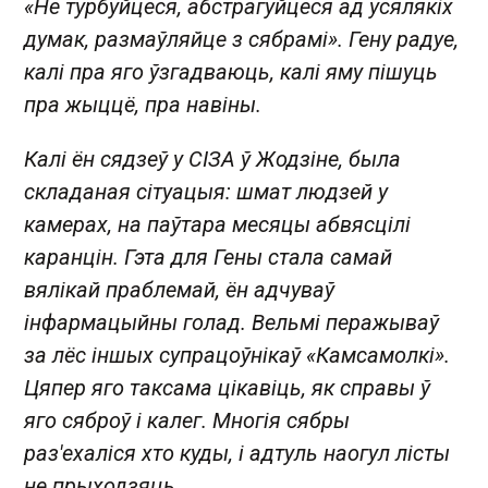
«Не турбуйцеся, абстрагуйцеся ад усялякіх
думак, размаўляйце з сябрамі». Гену радуе,
калі пра яго ўзгадваюць, калі яму пішуць
пра жыццё, пра навіны.
Калі ён сядзеў у СІЗА ў Жодзіне, была
складаная сітуацыя: шмат людзей у
камерах, на паўтара месяцы абвясцілі
каранцін. Гэта для Гены стала самай
вялікай праблемай, ён адчуваў
інфармацыйны голад. Вельмі перажываў
за лёс іншых супрацоўнікаў «Камсамолкі».
Цяпер яго таксама цікавіць, як справы ў
яго сяброў і калег. Многія сябры
раз'ехаліся хто куды, і адтуль наогул лісты
не прыходзяць.