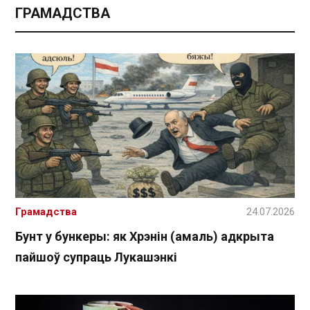
ГРАМАДСТВА
Грамадства
24.07.2026
Бунт у бункеры: як Хрэнін (амаль) адкрыта
пайшоў супраць Лукашэнкі