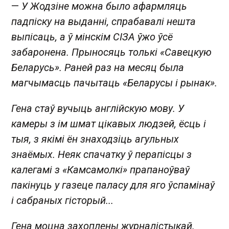
—
У Жодзіне можна было афармляць
падпіску на выданні, спрабавалі нешта
выпісаць, а ў мінскім СІЗА ўжо ўсё
забаронена. Прыносяць толькі «Савецкую
Беларусь». Раней раз на месяц была
магчымасць пачытаць «Беларусы і рынак».
Гена стаў вучыць англійскую мову. У
камеры з ім шмат цікавых людзей, ёсць і
тыя, з якімі ён знаходзіць агульных
знаёмых. Неяк спачатку ў перапісцы з
калегамі з «Камсамолкі» прапаноўваў
пакінуць у газеце паласу для яго ўспамінаў
і сабраных гісторый...
Гена моцна захоплены журналістыкай.