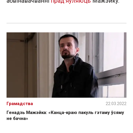
абвінавачванні
прад'яўляюць
Мажэйку.
Грамадства
22.03.2022
Генадзь Мажэйка: «Канца-краю пакуль гэтаму ўсяму
не бачна»