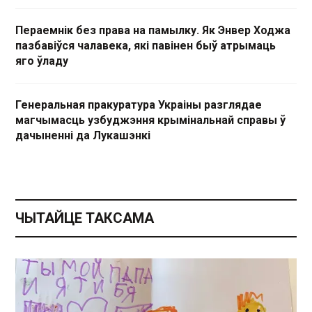
Пераемнік без права на памылку. Як Энвер Ходжа
пазбавіўся чалавека, які павінен быў атрымаць
яго ўладу
Генеральная пракуратура Украіны разглядае
магчымасць узбуджэння крымінальнай справы ў
дачыненні да Лукашэнкі
ЧЫТАЙЦЕ ТАКСАМА