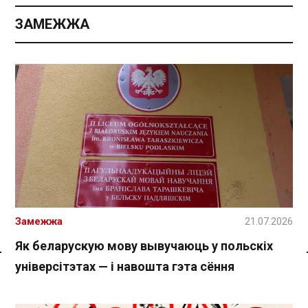
ЗАМЕЖЖА
Замежжа
21.07.2026
Як беларускую мову вывучаюць у польскіх
універсітэтах — і навошта гэта сёння
Спасылка без VPN