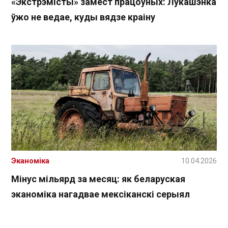
«Экстрэмісты» замест працоўных: Лукашэнка
ўжо не ведае, куды вядзе краіну
Эканоміка
10.04.2026
Мінус мільярд за месяц: як беларуская
эканоміка нагадвае мексіканскі серыял