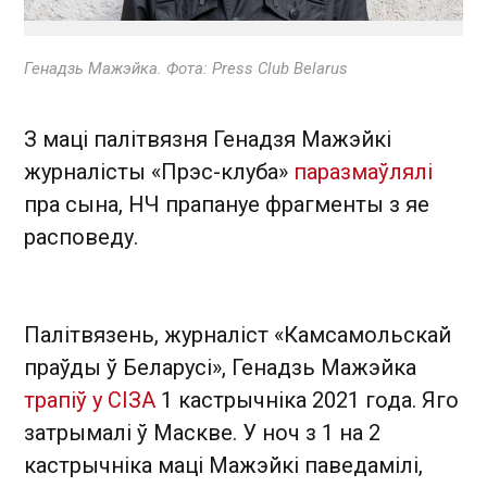
Генадзь Мажэйка. Фота: Press Club Belarus
З маці палітвязня Генадзя Мажэйкі
журналісты «Прэс-клуба»
паразмаўлялі
пра сына, НЧ прапануе фрагменты з яе
расповеду.
Палітвязень, журналіст «Камсамольскай
праўды ў Беларусі», Генадзь Мажэйка
трапіў у СІЗА
1 кастрычніка 2021 года. Яго
затрымалі ў Маскве. У ноч з 1 на 2
кастрычніка маці Мажэйкі паведамілі,