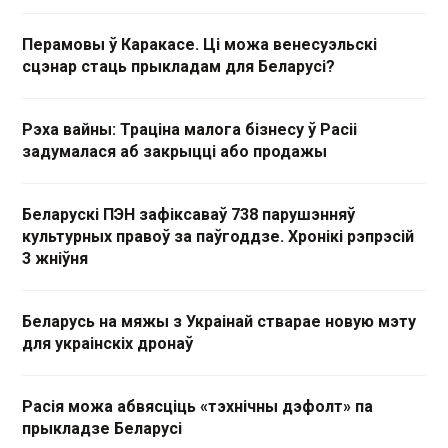
Перамовы ў Каракасе. Ці можа венесуэльскі
сцэнар стаць прыкладам для Беларусі?
Рэха вайны: Траціна малога бізнесу ў Расіі
задумалася аб закрыцці або продажы
Беларускі ПЭН зафіксаваў 738 парушэнняў
культурных правоў за паўгоддзе. Хронікі рэпрэсій
3 жніўня
Беларусь на мяжы з Украінай стварае новую мэту
для украінскіх дронаў
Расія можа абвясціць «тэхнічны дэфолт» па
прыкладзе Беларусі