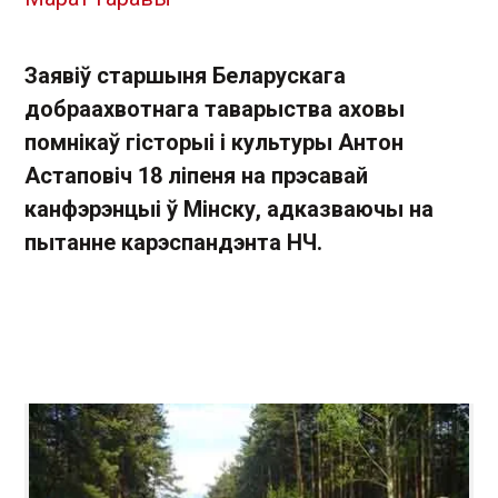
Заявіў старшыня Беларускага
добраахвотнага таварыства аховы
помнікаў гісторыі і культуры Антон
Астаповіч 18 ліпеня на прэсавай
канфэрэнцыі ў Мінску, адказваючы на
пытанне карэспандэнта НЧ.