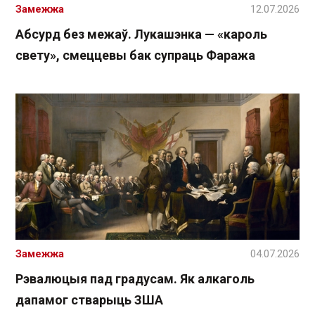
Замежжа
12.07.2026
Абсурд без межаў. Лукашэнка — «кароль
свету», смеццевы бак супраць Фаража
Замежжа
04.07.2026
Рэвалюцыя пад градусам. Як алкаголь
дапамог стварыць ЗША