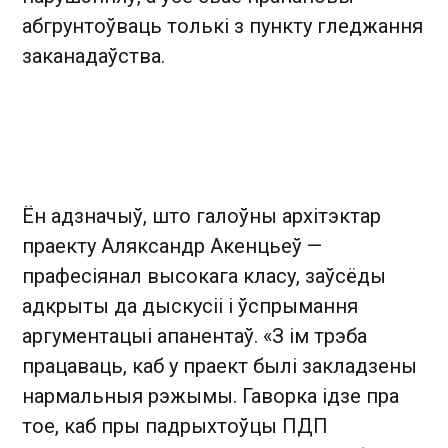
абгрунтоўваць толькі з пункту гледжання
заканадаўства.
Ён адзначыў, што галоўны архітэктар
праекту Аляксандр Акенцьеў —
прафесіянал высокага класу, заўсёды
адкрыты да дыскусіі і ўспрымання
аргументацыі апанентаў. «З ім трэба
працаваць, каб у праект былі закладзены
нармальныя рэжымы. Гаворка ідзе пра
тое, каб пры падрыхтоўцы ПДП