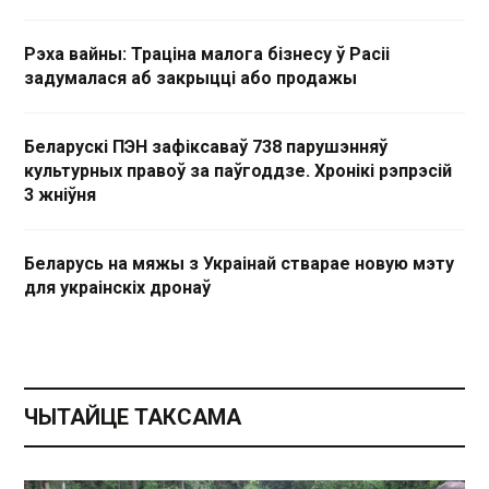
Рэха вайны: Траціна малога бізнесу ў Расіі
задумалася аб закрыцці або продажы
Беларускі ПЭН зафіксаваў 738 парушэнняў
культурных правоў за паўгоддзе. Хронікі рэпрэсій
3 жніўня
Беларусь на мяжы з Украінай стварае новую мэту
для украінскіх дронаў
ЧЫТАЙЦЕ ТАКСАМА