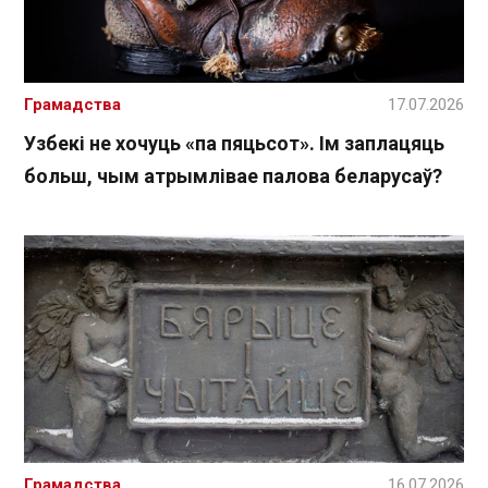
Грамадства
17.07.2026
Узбекі не хочуць «па пяцьсот». Ім заплацяць
больш, чым атрымлівае палова беларусаў?
Грамадства
16.07.2026