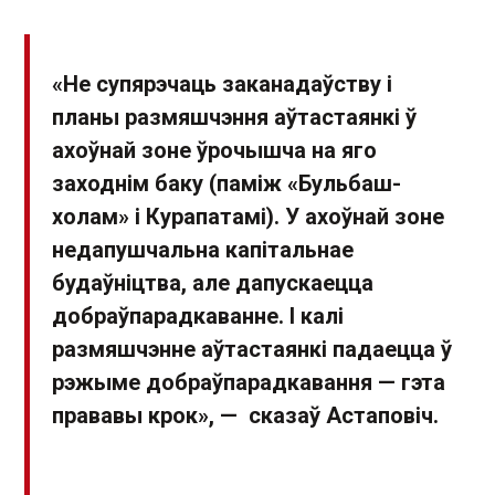
«Не супярэчаць заканадаўству і
планы размяшчэння аўтастаянкі ў
ахоўнай зоне ўрочышча на яго
заходнім баку (паміж «Бульбаш-
холам» і Курапатамі). У ахоўнай зоне
недапушчальна капітальнае
будаўніцтва, але дапускаецца
добраўпарадкаванне. І калі
размяшчэнне аўтастаянкі падаецца ў
рэжыме добраўпарадкавання — гэта
прававы крок», — сказаў Астаповіч.