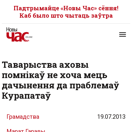
Падтрымайце «Новы Час» сёння!
Каб было што чытаць заўтра
Таварыства аховы
помнікаў не хоча мець
дачынення да праблемаў
Курапатаў
Грамадства
19.07.2013
Марат Гаравы