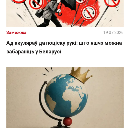
Замежжа
19.07.2026
Ад акуляраў да поціску рукі: што яшчэ можна
забараніць у Беларусі