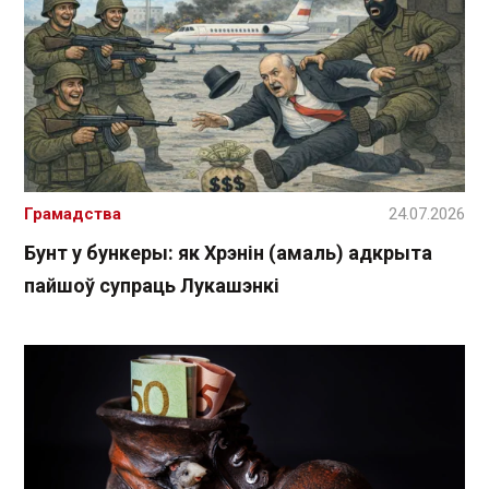
Грамадства
24.07.2026
Бунт у бункеры: як Хрэнін (амаль) адкрыта
пайшоў супраць Лукашэнкі