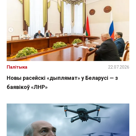
Палітыка
22.07.2026
Новы расейскі «дыплямат» у Беларусі — з
баявікоў «ЛНР»