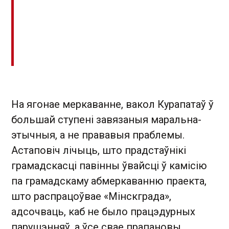
На ягонае меркаванне, вакол Курапатаў ў
большай ступені завязаныя маральна-
этычныя, а не прававыя праблемы.
Астаповіч лічыць, што прадстаўнікі
грамадскасці павінны ўвайсці ў камісію
па грамадскаму абмеркаванню праекта,
што распрацоўвае «Мінскграда»,
адсочваць, каб не было працэдурных
парушэнняў, а ўсе свае прапановы