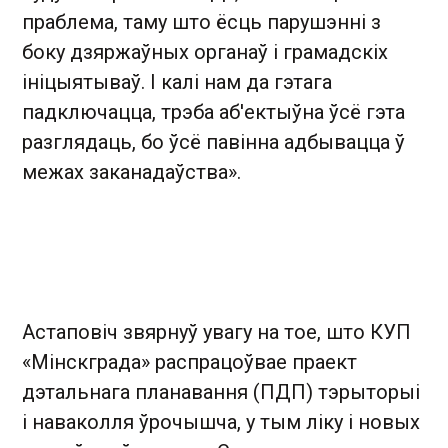
праблема, таму што ёсць парушэнні з
боку дзяржаўных органаў і грамадскіх
ініцыятываў. І калі нам да гэтага
падключацца, трэба аб'ектыўна ўсё гэта
разглядаць, бо ўсё павінна адбывацца ў
межах заканадаўства».
Астаповіч звярнуў увагу на тое, што КУП
«Мінскграда» распрацоўвае праект
дэтальнага планавання (ПДП) тэрыторыі
і наваколля ўрочышча, у тым ліку і новых