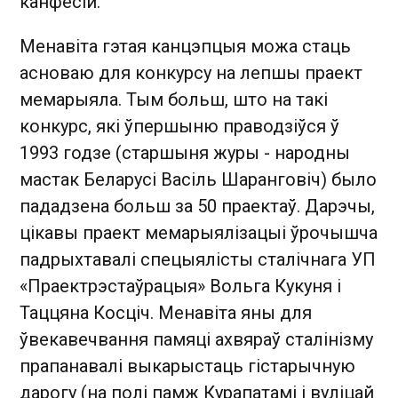
канфесій.
Менавіта гэтая канцэпцыя можа стаць
асноваю для конкурсу на лепшы праект
мемарыяла. Тым больш, што на такі
конкурс, які ўпершыню праводзіўся ў
1993 годзе (старшыня журы - народны
мастак Беларусі Васіль Шаранговіч) было
пададзена больш за 50 праектаў. Дарэчы,
цікавы праект мемарыялізацыі ўрочышча
падрыхтавалі спецыялісты сталічнага УП
«Праектрэстаўрацыя» Вольга Кукуня і
Таццяна Косціч. Менавіта яны для
ўвекавечвання памяці ахвяраў сталінізму
прапанавалі выкарыстаць гістарычную
дарогу (на полі памж Курапатамі і вуліцай