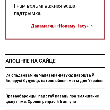
І нам вельмі важная ваша
падтрымка.
Дапамагчы «Новаму Часу»
АПОШНЯЕ НА САЙЦЕ
Са спадзевам на Чалавека-павука: навошта ў
Беларусі будуюць патэнцыйныя мэты для Украіны
Праваабаронцы: падстаў казаць пра змяншэнне
ціску няма. Хронікі рэпрэсій 6 жніўня