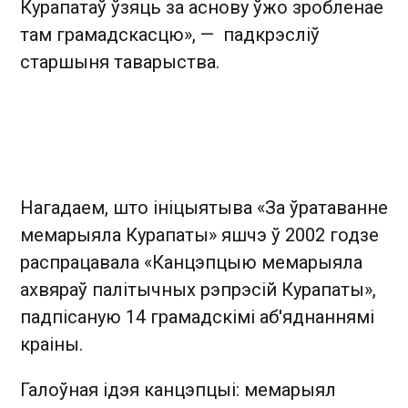
Курапатаў ўзяць за аснову ўжо зробленае
там грамадскасцю», — падкрэсліў
старшыня таварыства.
Нагадаем, што ініцыятыва «За ўратаванне
мемарыяла Курапаты» яшчэ ў 2002 годзе
распрацавала «Канцэпцыю мемарыяла
ахвяраў палітычных рэпрэсій Курапаты»,
падпісаную 14 грамадскімі аб'яднаннямі
краіны.
Галоўная ідэя канцэпцыі: мемарыял