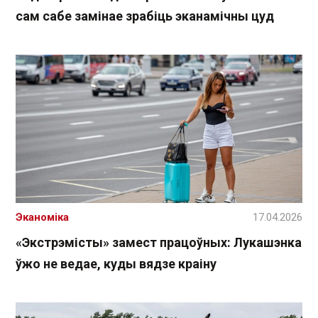
сам сабе замінае зрабіць эканамічны цуд
Эканоміка
17.04.2026
«Экстрэмісты» замест працоўных: Лукашэнка
ўжо не ведае, куды вядзе краіну