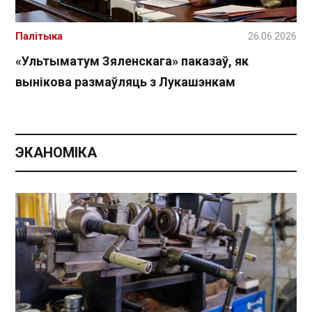
Палітыка
26.06.2026
«Ультыматум Зяленскага» паказаў, як
вынікова размаўляць з Лукашэнкам
ЭКАНОМІКА