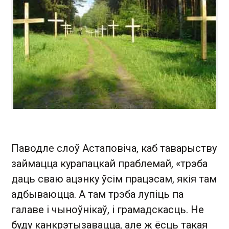
Паводле слоў Астаповіча, каб таварыству
займацца курапацкай праблемай, «трэба
даць сваю ацэнку ўсім працэсам, якія там
адбываюцца. А там трэба лупіць па
галаве і чыноўнікаў, і грамадскасць. Не
буду канкрэтызавацца, але ж ёсць такая