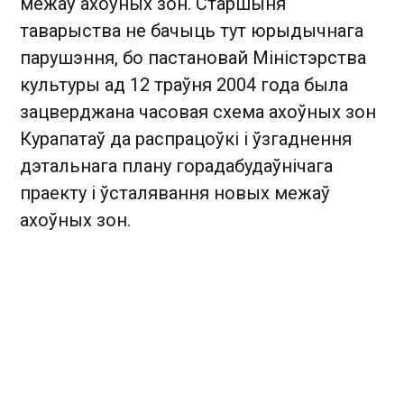
межаў ахоўных зон. Старшыня
таварыства не бачыць тут юрыдычнага
парушэння, бо пастановай Міністэрства
культуры ад 12 траўня 2004 года была
зацверджана часовая схема ахоўных зон
Курапатаў да распрацоўкі і ўзгаднення
дэтальнага плану горадабудаўнічага
праекту і ўсталявання новых межаў
ахоўных зон.