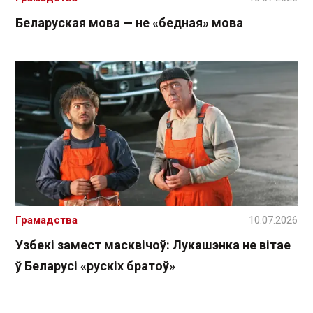
Беларуская мова — не «бедная» мова
Грамадства
10.07.2026
Узбекі замест масквічоў: Лукашэнка не вітае
ў Беларусі «рускіх братоў»