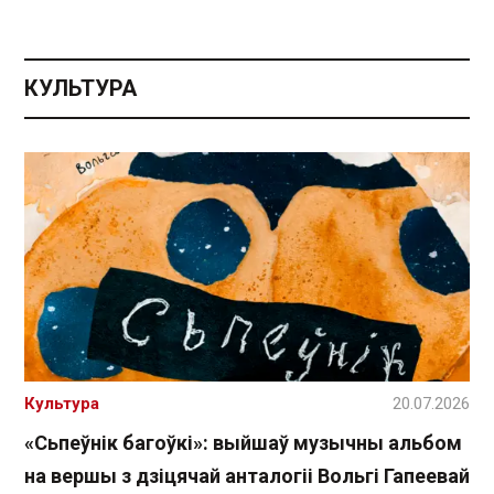
КУЛЬТУРА
Культура
20.07.2026
«Сьпеўнік багоўкі»: выйшаў музычны альбом
на вершы з дзіцячай анталогіі Вольгі Гапеевай