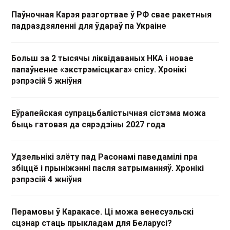
Паўночная Карэя разгортвае ў РФ свае ракетныя
падраздзяленні для ўдараў па Украіне
Больш за 2 тысячы ліквідаваных НКА і новае
папаўненне «экстрэмісцкага» спісу. Хронікі
рэпрэсій 5 жніўня
Еўрапейская супрацьбалістычная сістэма можа
быць гатовая да сярэдзіны 2027 года
Удзельнікі злёту пад Расонамі паведамілі пра
збіццё і прыніжэнні пасля затрыманняў. Хронікі
рэпрэсій 4 жніўня
Перамовы ў Каракасе. Ці можа венесуэльскі
сцэнар стаць прыкладам для Беларусі?