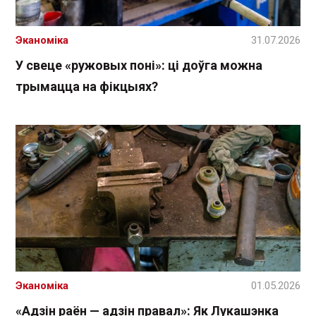
Эканоміка
31.07.2026
У свеце «ружовых поні»: ці доўга можна
трымацца на фікцыях?
Эканоміка
01.05.2026
«Адзін раён — адзін правал»: Як Лукашэнка