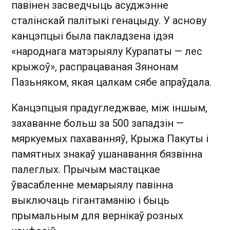
павінен засведчыць асуджэнне
сталінскай палітыкі генацыду. У аснову
канцэпцыі была пакладзена ідэя
«народнага матэрыялу Курапаты — лес
крыжоў», распрацаваная Зянонам
Пазьняком, якая цалкам сябе апраўдала.
Канцэпцыя прадугледжвае, між іншым,
захаванне больш за 500 западзін —
мяркуемых пахаванняў, Крыжа Пакуты і
памятных знакаў ушанавання бязвінна
палеглых. Прычым мастацкае
ўвасабленне мемарыялу павінна
выключаць гігантаманію і быць
прымальным для вернікаў розных