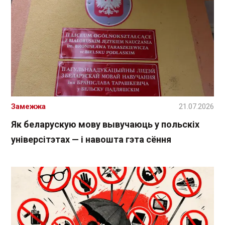
Замежжа
21.07.2026
Як беларускую мову вывучаюць у польскіх
універсітэтах — і навошта гэта сёння