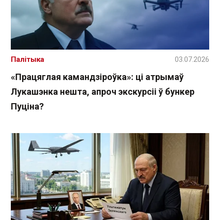
Палітыка
03.07.2026
«Працяглая камандзіроўка»: ці атрымаў
Лукашэнка нешта, апроч экскурсіі ў бункер
Пуціна?