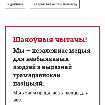
Курапаты
Таварыства аховы помнікаў
Шаноўныя чытачы!
Мы — незалежнае медыя
для неабыякавых
людзей з выразнай
грамадзянскай
пазіцыяй.
Мы хочам працягваць пісаць для
вас.