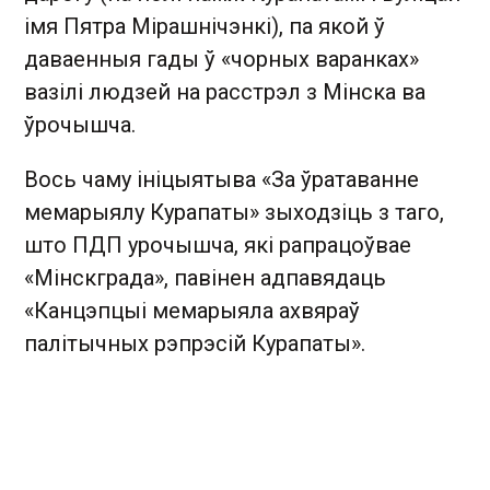
імя Пятра Мірашнічэнкі), па якой ў
даваенныя гады ў «чорных варанках»
вазілі людзей на расстрэл з Мінска ва
ўрочышча.
Вось чаму ініцыятыва «За ўратаванне
мемарыялу Курапаты» зыходзіць з таго,
што ПДП урочышча, які рапрацоўвае
«Мінскграда», павінен адпавядаць
«Канцэпцыі мемарыяла ахвяраў
палітычных рэпрэсій Курапаты».