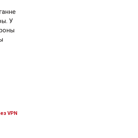
ганне
ры. У
ароны
чы
без VPN