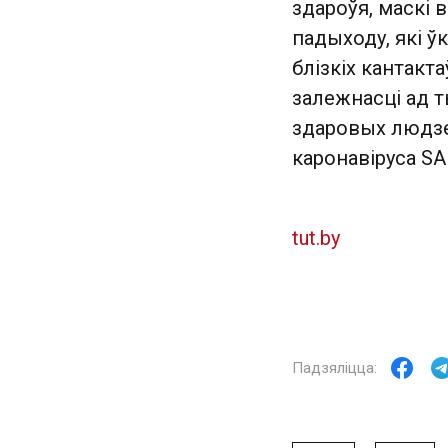
здароўя, маскі 
падыходу, які ў
блізкіх кантакт
залежнасці ад 
здаровых людзе
каронавіруса SA
tut.by