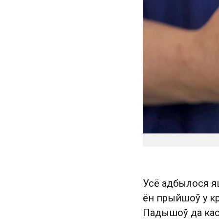
Усё адбылося яш
ён прыйшоў у кр
Падышоў да касы