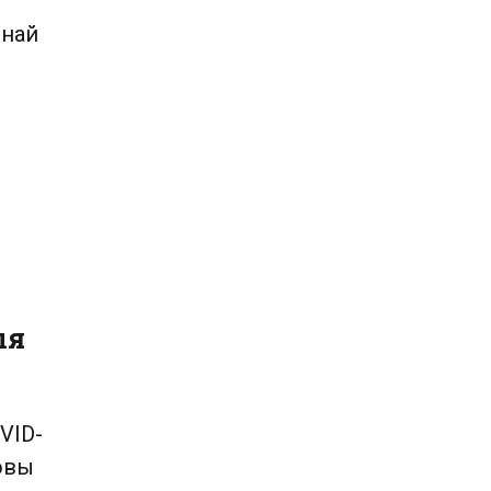
ьнай
ь
ыя
VID-
ховы