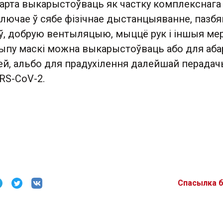
варта выкарыстоўваць як частку комплекснага
ключае ў сябе фізічнае дыстанцыяванне, пазбя
аў, добрую вентыляцыю, мыццё рук і іншыя ме
тыпу маскі можна выкарыстоўваць або для аб
й, альбо для прадухілення далейшай перада
RS-CoV-2.
Спасылка 