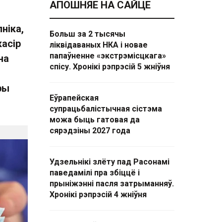
АПОШНЯЕ НА САЙЦЕ
ніка,
Больш за 2 тысячы
касір
ліквідаваных НКА і новае
папаўненне «экстрэмісцкага»
на
спісу. Хронікі рэпрэсій 5 жніўня
ры
Еўрапейская
супрацьбалістычная сістэма
можа быць гатовая да
сярэдзіны 2027 года
Удзельнікі злёту пад Расонамі
паведамілі пра збіццё і
прыніжэнні пасля затрыманняў.
Хронікі рэпрэсій 4 жніўня