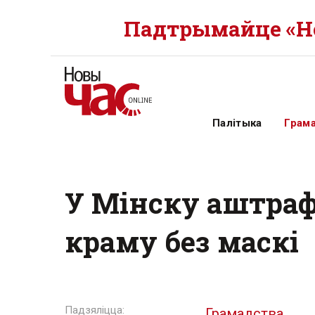
Падтрымайце «Но
Палітыка
Грам
У Мінску аштра
краму без маскі
Грамадства