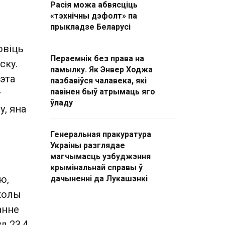
Расія можа абвясціць
«тэхнічны дэфолт» па
прыкладзе Беларусі
овіць
Пераемнік без права на
ску.
памылку. Як Энвер Ходжа
гэта
пазбавіўся чалавека, які
павінен быў атрымаць яго
у
ўладу
, яна
Генеральная пракуратура
Украіны разглядае
магчымасць узбуджэння
крымінальнай справы ў
ю,
дачыненні да Лукашэнкі
аколы
анне
л 23.4