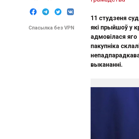
11 студзеня суд
які прыйшоў у к
Спасылка без VPN
адмовілася яго 
пакупніка склал
непадпарадкава
выкананні.