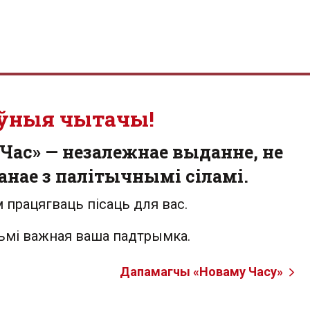
ўныя чытачы!
Час» — незалежнае выданне, не
анае з палітычнымі сіламі.
 працягваць пісаць для вас.
льмі важная ваша падтрымка.
Дапамагчы «Новаму Часу»