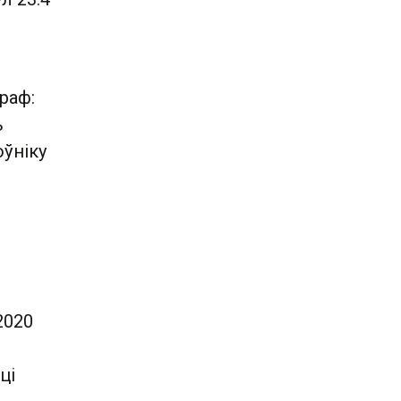
раф:
ь
оўніку
2020
ці