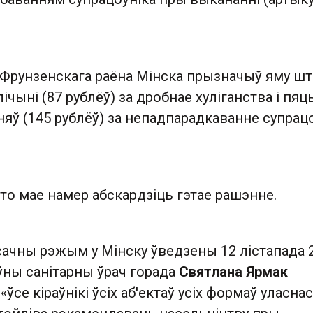
 Фрунзенскага раёна Мінска прызначыў яму шт
ічыні (87 рублёў) за дробнае хуліганства і пяц
яў (145 рублёў) за непадпарадкаванне супрац
што мае намер абскардзіць гэтае рашэнне.
ачны рэжым у Мінску ўведзены 12 лістапада 
ўны санітарны ўрач горада
Святлана Ярмак
ўсе кіраўнікі ўсіх аб'ектаў усіх формаў уласнас