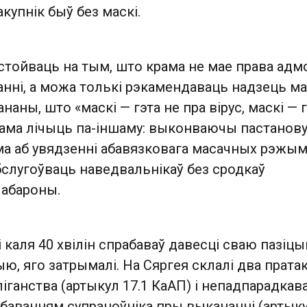
акупнік быў без маскі.
стойваць на тым, што крама не мае права адм
анні, а можа толькі рэкамендаваць надзець ма
аны, што «маскі — гэта не пра вірус, маскі — 
рама лічыць па-іншаму: выконваючы пастанов
а аб увядзенні абавязковага масачных рэжыму
слугоўваць наведвальнікаў без сродкаў
 абароны.
і каля 40 хвілін спрабаваў давесці сваю пазіцы
ыю, яго затрымалі. На Сяргея склалі два прат
ліганства (артыкул 17.1 КаАП) і непадпарадкав
баванням супрацоўніка пры выкананні (артыку