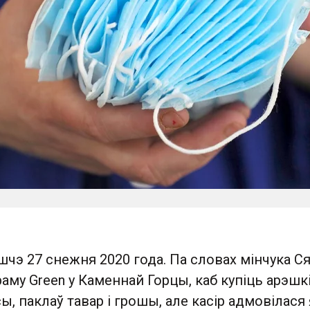
чэ 27 снежня 2020 года. Па словах мінчука Ся
аму Green у Каменнай Горцы, каб купіць арэшкі
, паклаў тавар і грошы, але касір адмовілася 