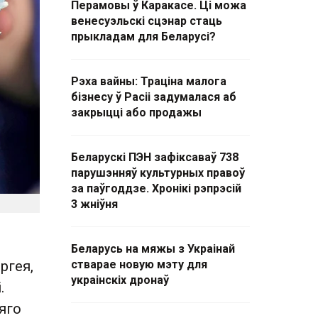
Перамовы ў Каракасе. Ці можа
венесуэльскі сцэнар стаць
прыкладам для Беларусі?
Рэха вайны: Траціна малога
бізнесу ў Расіі задумалася аб
закрыцці або продажы
Беларускі ПЭН зафіксаваў 738
парушэнняў культурных правоў
за паўгоддзе. Хронікі рэпрэсій
3 жніўня
Беларусь на мяжы з Украінай
ргея,
стварае новую мэту для
украінскіх дронаў
.
яго