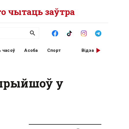
о чытаць заўтра
 часоў
Асоба
Спорт
Відэа
 прыйшоў у