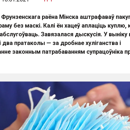
 Фрунзенскага раёна Мінска аштрафаваў пакуп
раму без маскі. Калі ён хацеў аплаціць куплю, 
абслугоўваць. Завязалася дыскусія. У выніку 
і два пратаколы — за дробнае хуліганства і
нне законным патрабаванням супрацоўніка п