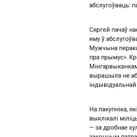
абслугоўваць: п
Сяргей пачаў на
яму ў абслугоўв
Мужчына перакан
пра прымус». К
Мінгарвыканкам
вырашыла не аб
індывідуальнай
На пакупніка, як
выклікалі міліц
— за дробнае ху
законным патра