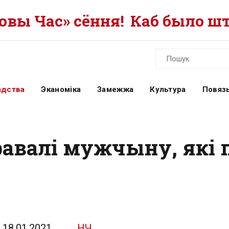
вы Час» сёння!
Каб было шт
адства
Эканоміка
Замежжа
Культура
Повязь
фавалі мужчыну, які
18.01.2021
НЧ