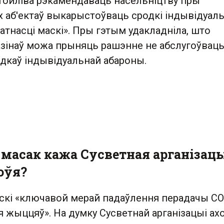
тойліва рэкамендаваць насельніцтву пры
х аб'ектаў выкарыстоўваць сродкі індывідуал
атнасці маскі». Пры гэтым удакладніла, што
газінаў можа прыняць рашэнне не абслугоўвац
одкаў індывідуальнай абароны.
 масак кажа Сусветная арганізац
оўя?
скі «ключавой мерай падаўлення перадачы CO
я жыццяў». На думку Сусветнай арганізацыі а