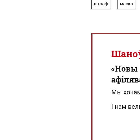
штраф
маска
Шано
«Новы 
афіляв
Мы хочам
І нам ве