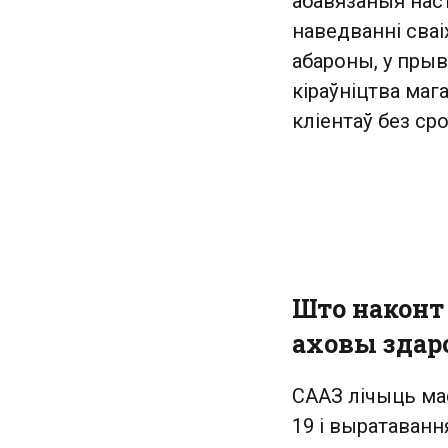
абавязаныя нас
наведванні сваі
абароны, у прыв
кіраўніцтва ма
кліентаў без ср
Што наконт
аховы здар
СААЗ лічыць ма
19 і выратаванн