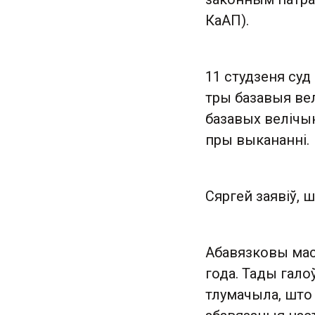
КаАП).
11 студзеня суд
тры базавыя вел
базавых велічын
пры выкананні.
Сяргей заявіў, 
Абавязковы мас
года. Тады гало
тлумачыла, што «