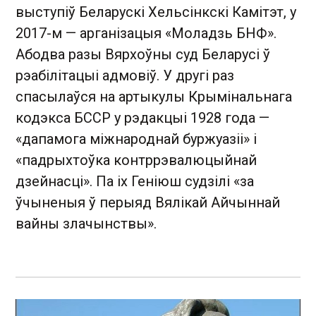
выступіў Беларускі Хельсінкскі Камітэт, у
2017-м — арганізацыя «Моладзь БНФ».
Абодва разы Вярхоўны суд Беларусі ў
рэабілітацыі адмовіў. У другі раз
спасылаўся на артыкулы Крымінальнага
кодэкса БССР у рэдакцыі 1928 года —
«дапамога міжнароднай буржуазіі» і
«падрыхтоўка контррэвалюцыйнай
дзейнасці». Па іх Геніюш судзілі «за
ўчыненыя ў перыяд Вялікай Айчыннай
вайны злачынствы».