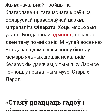
Жываначальнай Тройцы па
благаславенні тагачаснага кіраўніка
Беларускай праваслаўнай царквы
мітрапаліта
Філарэта
. Хоць мясцовыя
ўлады Бондаравай
адмовілі
, некалькі
дзён таму помнік знік. Мінулай восенню
Бондарава дамаглася зносу бюстаў і
мемарыяльных дошак некалькім
беларускім дзеячам, у тым ліку Ларысе
Геніюш, у прыватным музеі Старых
Дарог.
«Стаяў дваццаць гадоў і
нікому не перашкаджаў»