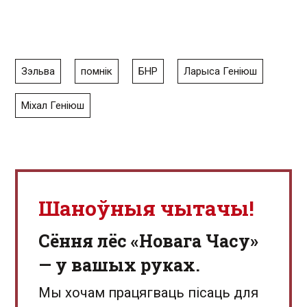
Зэльва
помнік
БНР
Ларыса Геніюш
Міхал Геніюш
Шаноўныя чытачы!
Сёння лёс «Новага Часу»
— у вашых руках.
Мы хочам працягваць пісаць для