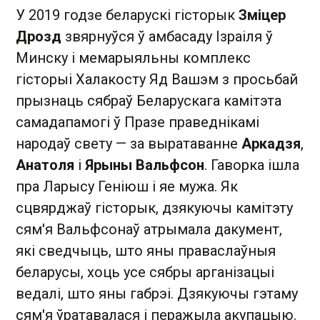
У 2019 годзе беларускі гісторык
Зміцер
Дрозд
звярнуўся ў амбасаду Ізраіля ў
Минску і мемарыяльны комплекс
гісторыі Халакосту Яд Вашэм з просьбай
прызнаць сябраў Беларускага камітэта
самадапамогі ў Празе праведнікамі
народаў свету — за выратаванне
Аркадзя
,
Анатоля
і
Ярыны Вальфсон
. Гаворка ішла
пра Ларысу Геніюш і яе мужа. Як
сцвярджаў гісторык, дзякуючы камітэту
сям'я Вальфсонаў атрымала дакумент,
які сведчыць, што яны праваслаўныя
беларусы, хоць усе сябры арганізацыі
ведалі, што яны габрэі. Дзякуючы гэтаму
сям'я ўратавалася і перажыла акупацыю.