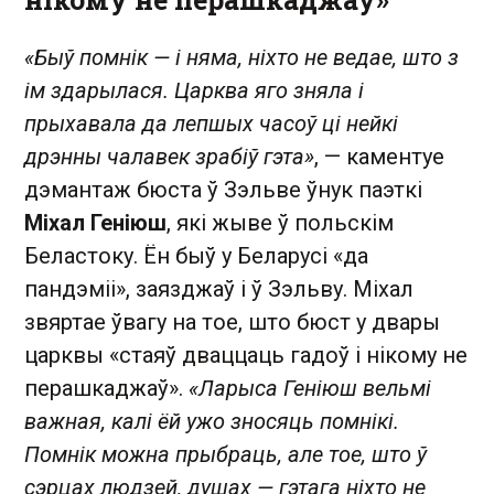
«Быў помнік — і няма, ніхто не ведае, што з
ім здарылася. Царква яго зняла і
прыхавала да лепшых часоў ці нейкі
дрэнны чалавек зрабіў гэта»
, — каментуе
дэмантаж бюста ў Зэльве ўнук паэткі
Міхал Геніюш
, які жыве ў польскім
Беластоку. Ён быў у Беларусі «да
пандэміі», заязджаў і ў Зэльву. Міхал
звяртае ўвагу на тое, што бюст у двары
царквы «стаяў дваццаць гадоў і нікому не
перашкаджаў».
«Ларыса Геніюш вельмі
важная, калі ёй ужо зносяць помнікі.
Помнік можна прыбраць, але тое, што ў
сэрцах людзей, душах — гэтага ніхто не