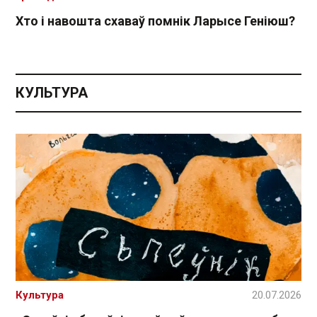
Хто і навошта схаваў помнік Ларысе Геніюш?
КУЛЬТУРА
Культура
20.07.2026