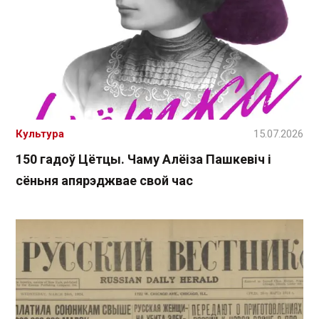
Культура
15.07.2026
150 гадоў Цётцы. Чаму Алёіза Пашкевіч і
сёньня апярэджвае свой час