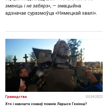
зменіць і не забярэ»
, — эмацыйна
адзначае суразмоўца «Нямецкай хвалі».
Грамадства
05.04.2023
Хто і навошта схаваў помнік Ларысе Геніюш?