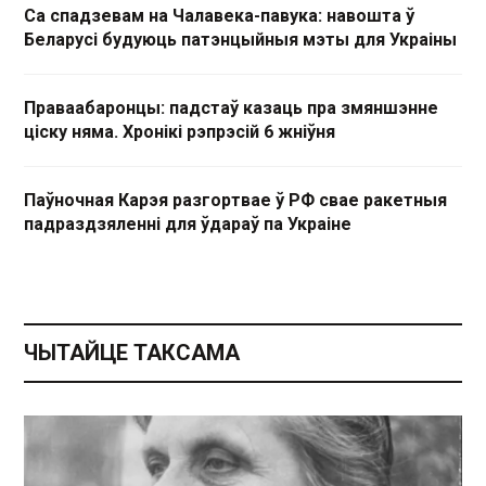
Са спадзевам на Чалавека-павука: навошта ў
Беларусі будуюць патэнцыйныя мэты для Украіны
Праваабаронцы: падстаў казаць пра змяншэнне
ціску няма. Хронікі рэпрэсій 6 жніўня
Паўночная Карэя разгортвае ў РФ свае ракетныя
падраздзяленні для ўдараў па Украіне
ЧЫТАЙЦЕ ТАКСАМА