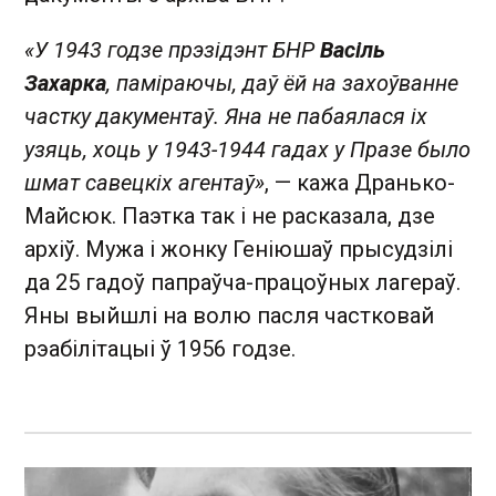
«У 1943 годзе прэзідэнт БНР
Васіль
Захарка
, паміраючы, даў ёй на захоўванне
частку дакументаў. Яна не пабаялася іх
узяць, хоць у 1943-1944 гадах у Празе было
шмат савецкіх агентаў»
, — кажа Дранько-
Майсюк. Паэтка так і не расказала, дзе
архіў. Мужа і жонку Геніюшаў прысудзілі
да 25 гадоў папраўча-працоўных лагераў.
Яны выйшлі на волю пасля частковай
рэабілітацыі ў 1956 годзе.