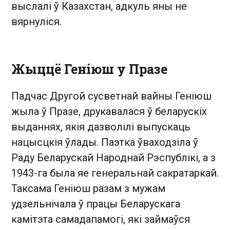
выслалі ў Казахстан, адкуль яны не
вярнуліся.
Жыццё Геніюш у Празе
Падчас Другой сусветнай вайны Геніюш
жыла ў Празе, друкавалася ў беларускіх
выданнях, якія дазволілі выпускаць
нацысцкія ўлады. Паэтка ўваходзіла ў
Раду Беларускай Народнай Рэспублікі, а з
1943-га была яе генеральнай сакратаркай.
Таксама Геніюш разам з мужам
удзельнічала ў працы Беларускага
камітэта самадапамогі, які займаўся