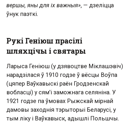
вершы, яны для іх важныя»
, — дзеліцца
ўнук паэткі.
Рукі Геніюш прасілі
шляхцічы і святары
Ларыса Геніюш (у дзявоцтве Міклашэвіч)
нарадзілася ў 1910 годзе ў вёсцы Воўпа
(цяпер Ваўкавыскі раён Гродзенскай
вобласці) у сям'і заможнага селяніна. У
1921 годзе па ўмовах Рыжскай мірнай
дамовы заходнія тэрыторыі Беларусі, у
тым ліку і Ваўкавыск, адышлі Польшчы.