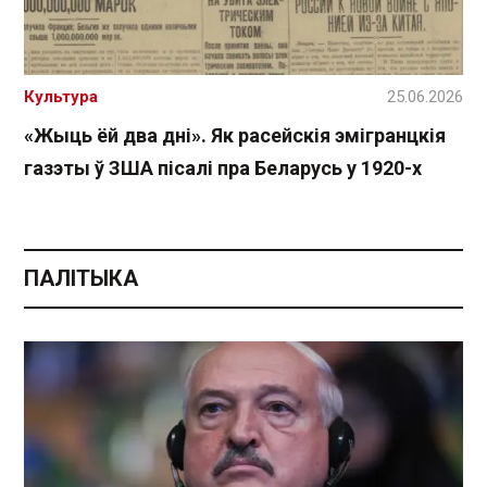
Культура
25.06.2026
«Жыць ёй два дні». Як расейскія эмігранцкія
газэты ў ЗША пісалі пра Беларусь у 1920-х
ПАЛІТЫКА