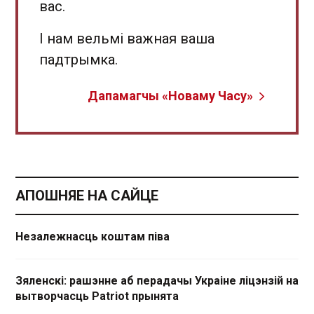
вас.
І нам вельмі важная ваша
падтрымка.
Дапамагчы «Новаму Часу»
АПОШНЯЕ НА САЙЦЕ
Незалежнасць коштам піва
Зяленскі: рашэнне аб перадачы Украіне ліцэнзій на
вытворчасць Patriot прынята