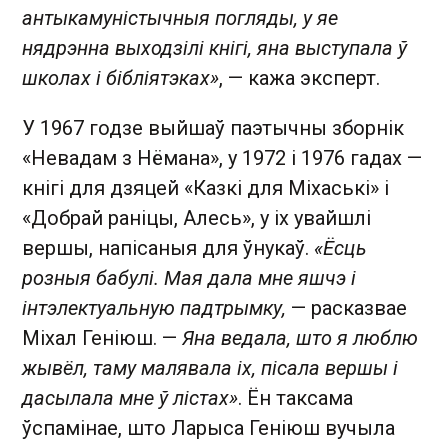
антыкамуністычныя погляды, у яе
нядрэнна выходзілі кнігі, яна выступала ў
школах і бібліятэках»
, — кажа эксперт.
У 1967 годзе выйшаў паэтычны зборнік
«Невадам з Нёмана», у 1972 і 1976 гадах —
кнігі для дзяцей «Казкі для Міхаські» і
«Добрай раніцы, Алесь», у іх увайшлі
вершы, напісаныя для ўнукаў.
«Ёсць
розныя бабулі. Мая дала мне яшчэ і
інтэлектуальную падтрымку,
— расказвае
Міхал Геніюш. —
Яна ведала, што я люблю
жывёл, таму малявала іх, пісала вершы і
дасылала мне ў лістах»
. Ён таксама
ўспамінае, што Ларыса Геніюш вучыла