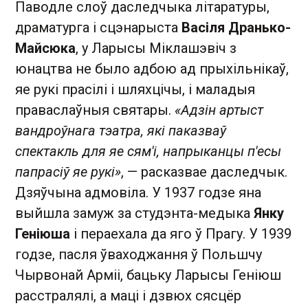
Паводле слоў даследчыка літаратуры,
драматурга і сцэнарыста
Васіля Дранько-
Майсюка
, у Ларысы Міклашэвіч з
юнацтва не было адбою ад прыхільнікаў,
яе рукі прасілі і шляхцічы, і маладыя
праваслаўныя святары.
«Адзін артыст
вандроўнага тэатра, які паказваў
спектакль для яе сям'і, напрыканцы п'есы
папрасіў яе рукі»
, — расказвае даследчык.
Дзяўчына адмовіла. У 1937 годзе яна
выйшла замуж за студэнта-медыка
Янку
Геніюша
і пераехала да яго ў Прагу. У 1939
годзе, пасля ўваходжання ў Польшчу
Чырвонай Арміі, бацьку Ларысы Геніюш
расстралялі, а маці і дзвюх сясцёр