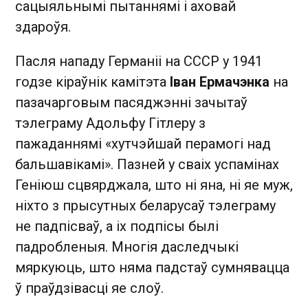
сацыяльнымі пытаннямі і аховай
здароўя.
Пасля нападу Германіі на СССР у 1941
годзе кіраўнік камітэта
Іван Ермачэнка
на
пазачарговым пасяджэнні зачытаў
тэлеграму Адольфу Гітлеру з
пажаданнямі «хутчэйшай перамогі над
бальшавікамі». Пазней у сваіх успамінах
Геніюш сцвярджала, што ні яна, ні яе муж,
ніхто з прысутных беларусаў тэлеграму
не падпісваў, а іх подпісы былі
падробленыя. Многія даследчыкі
мяркуюць, што няма падстаў сумнявацца
ў праўдзівасці яе слоў.