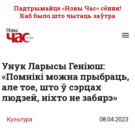
Падтрымайце «Новы Час» сёння!
Каб было што чытаць заўтра
Унук Ларысы Геніюш:
«Помнікі можна прыбраць,
але тое, што ў сэрцах
людзей, ніхто не забярэ»
Культура
08.04.2023