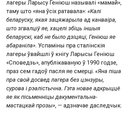
лагеры Ларысу Геніюш называлі «мамай»,
таму што «яна ўсіх ратавала»:
«Калі
беларуску, якая зацяжарыла ад канваіра,
што згвалціў яе, хацелі збіць іншыя
беларускі, каб не было дзіцяці, Геніюш яе
абараніла»
. Успаміны пра сталінскія
лагеры ўвайшлі ў кнігу Ларысы Геніюш
«Споведзь», апублікаваную ў 1990 годзе,
праз сем гадоў пасля яе смерці.
«Яна піша
пра свой досвед лагера без цэнзуры,
сурова і рэалістычна. Гэта новае адкрыццё
яе як пісьменніцы дакументальна-
мастацкай прозы»
, — адзначае даследчык.