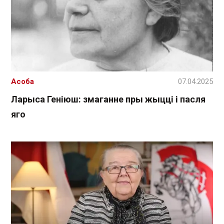
Асоба
07.04.2025
Ларыса Геніюш: змаганне пры жыцці і пасля
яго