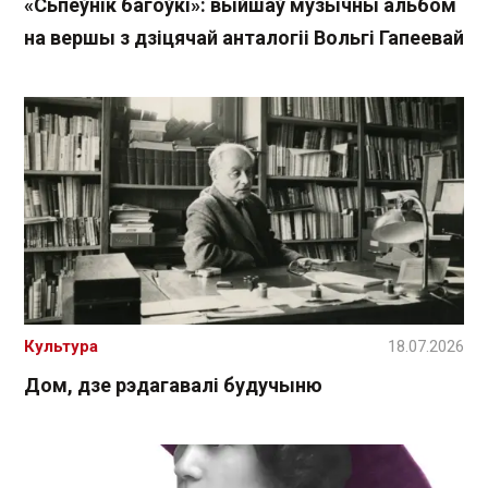
«Сьпеўнік багоўкі»: выйшаў музычны альбом
на вершы з дзіцячай анталогіі Вольгі Гапеевай
Культура
18.07.2026
Дом, дзе рэдагавалі будучыню