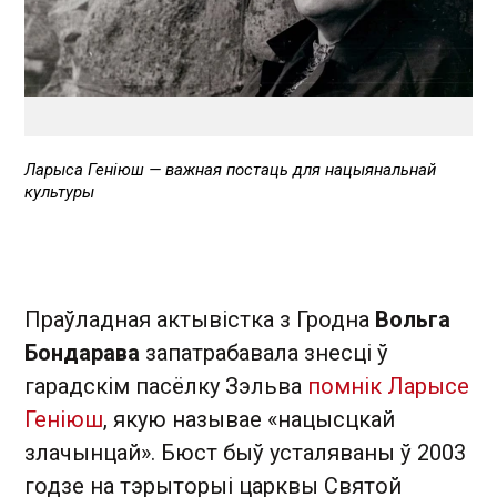
Ларыса Геніюш — важная постаць для нацыянальнай
культуры
Праўладная актывістка з Гродна
Вольга
Бондарава
запатрабавала знесці ў
гарадскім пасёлку Зэльва
помнік
Ларысе
Геніюш
, якую называе «нацысцкай
злачынцай». Бюст быў усталяваны ў 2003
годзе на тэрыторыі царквы Святой