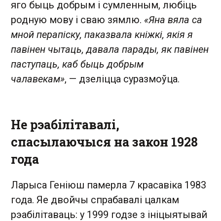
яго быць добрым і сумленным, любіць
родную мову і сваю зямлю.
«Яна вяла са
мной перапіску, паказвала кніжкі, якія я
павінен чытаць, давала парады, як павінен
паступаць, каб быць добрым
чалавекам»
, — дзеліцца суразмоўца.
Не рэабілітавалі,
спасылаючыся на закон 1928
года
Ларыса Геніюш памерла 7 красавіка 1983
года. Яе двойчы спрабавалі цалкам
рэабілітаваць: у 1999 годзе з ініцыятывай