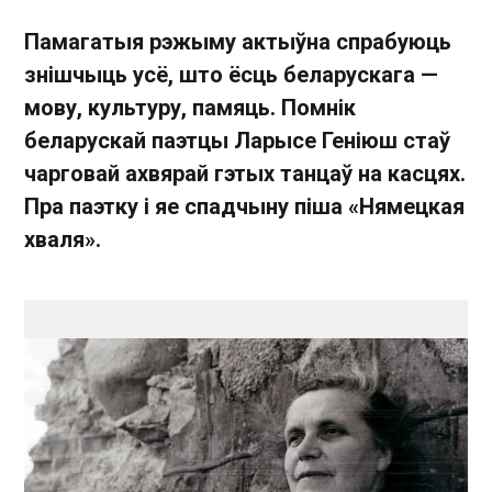
Памагатыя рэжыму актыўна спрабуюць
знішчыць усё, што ёсць беларускага —
мову, культуру, памяць. Помнік
беларускай паэтцы Ларысе Геніюш стаў
чарговай ахвярай гэтых танцаў на касцях.
Пра паэтку і яе спадчыну піша «Нямецкая
хваля».