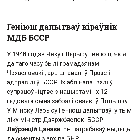
Геніюш дапытваў кіраўнік
МДБ БССР
У 1948 годзе Янку і Ларысу Геніюш, якія
да таго часу былі грамадзянамі
Чэхаславакіі, арыштавалі ў Празе і
адправілі ў БССР. Іх абвінавачвалі ў
супрацоўніцтве з нацыстамі. Іх 12-
гадовага сына забралі сваякі ў Польшчу.
У Мінску Ларысу Геніюш дапытваў, у тым
ліку міністр Дзяржбяспекі БССР
Лаўрэнцій Цанава
. Ён патрабаваў выдаць
дакументы з архіва БНР.