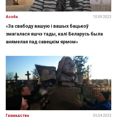
Асоба
10.09.2023
«За свабоду вашую і вашых бацькоў
змагалася яшчэ тады, калі Беларусь была
анямелая пад савецкім ярмом»
Грамадства
05.04.2023