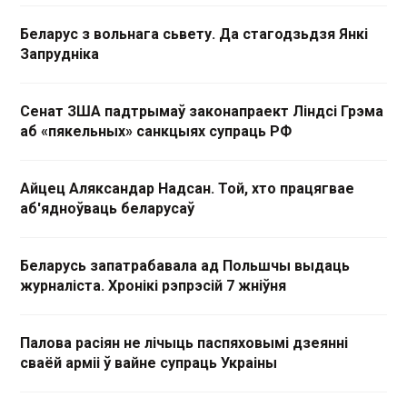
Беларус з вольнага сьвету. Да стагодзьдзя Янкі
Запрудніка
Сенат ЗША падтрымаў законапраект Ліндсі Грэма
аб «пякельных» санкцыях супраць РФ
Айцец Аляксандар Надсан. Той, хто працягвае
аб'ядноўваць беларусаў
Беларусь запатрабавала ад Польшчы выдаць
журналіста. Хронікі рэпрэсій 7 жніўня
Палова расіян не лічыць паспяховымі дзеянні
сваёй арміі ў вайне супраць Украіны