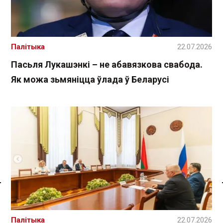
Палітыка
22.07.2026
Пасьля Лукашэнкі – не абавязкова свабода.
Як можа зьмяніцца ўлада ў Беларусі
Спасылка без VPN
Палітыка
22.07.2026