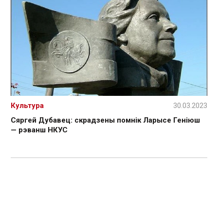
Культура
30.03.2023
Сяргей Дубавец: скрадзены помнік Ларысе Геніюш
— рэванш НКУС