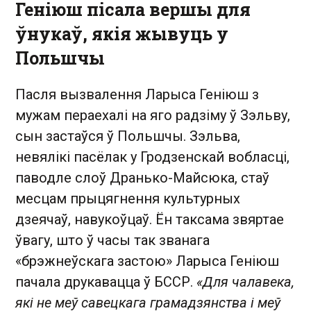
Геніюш пісала вершы для
ўнукаў, якія жывуць у
Польшчы
Пасля вызвалення Ларыса Геніюш з
мужам пераехалі на яго радзіму ў Зэльву,
сын застаўся ў Польшчы. Зэльва,
невялікі пасёлак у Гродзенскай вобласці,
паводле слоў Дранько-Майсюка, стаў
месцам прыцягнення культурных
дзеячаў, навукоўцаў. Ён таксама звяртае
ўвагу, што ў часы так званага
«брэжнеўскага застою» Ларыса Геніюш
пачала друкавацца ў БССР.
«Для чалавека,
які не меў савецкага грамадзянства і меў