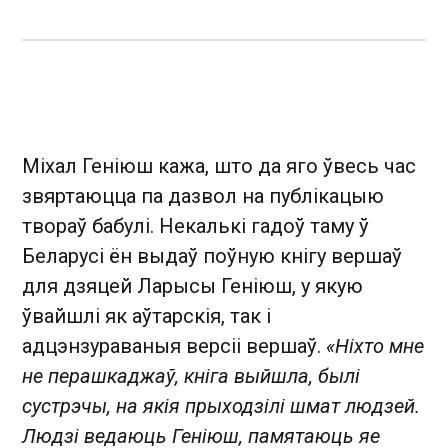
Міхал Геніюш кажа, што да яго ўвесь час
звяртаюцца па дазвол на публікацыю
твораў бабулі. Некалькі гадоў таму ў
Беларусі ён выдаў поўную кнігу вершаў
для дзяцей Ларысы Геніюш, у якую
ўвайшлі як аўтарскія, так і
адцэнзураваныя версіі вершаў.
«Ніхто мне
не перашкаджаў, кніга выйшла, былі
сустрэчы, на якія прыходзілі шмат людзей.
Людзі ведаюць Геніюш, памятаюць яе