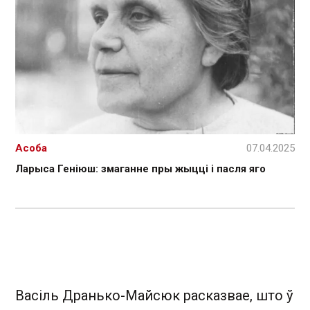
Асоба
07.04.2025
Ларыса Геніюш: змаганне пры жыцці і пасля яго
Васіль Дранько-Майсюк расказвае, што ў