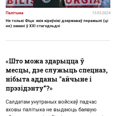
Палітыка
15.05.2024
Ня толькі Фіца: якія кіраўнікі дзяржаваў перажылі (ці
не) замахі ў ХХІ стагодзьдзі
«Што можа здарыцца ў
месцы, дзе служыць спецназ,
нібыта адданы "
а
йчыне і
прэзідэнту“?»
Салдатам унутраных войскаў падчас
аховы палітыка не выдаюць баявую