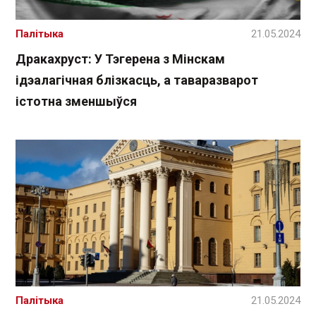
Палітыка
21.05.2024
Дракахруст: У Тэгерена з Мінскам
ідэалагічная блізкасць, а таваразварот
істотна зменшыўся
Палітыка
21.05.2024