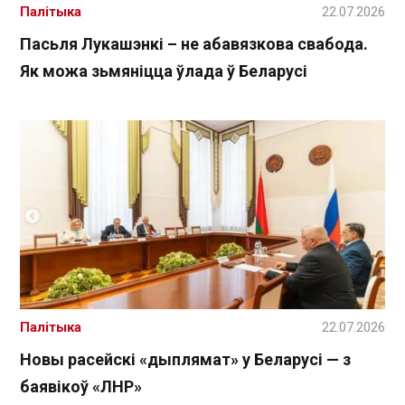
Палітыка
22.07.2026
Пасьля Лукашэнкі – не абавязкова свабода.
Як можа зьмяніцца ўлада ў Беларусі
Палітыка
22.07.2026
Новы расейскі «дыплямат» у Беларусі — з
баявікоў «ЛНР»