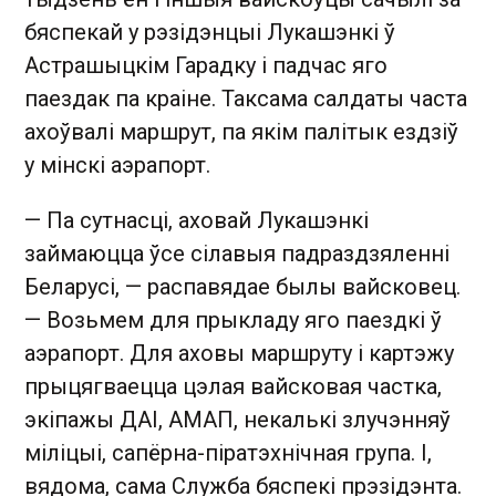
бяспекай у рэзідэнцыі Лукашэнкі ў
Астрашыцкім Гарадку і падчас яго
паездак па краіне. Таксама салдаты часта
ахоўвалі маршрут, па якім палітык ездзіў
у мінскі аэрапорт.
— Па сутнасці, аховай Лукашэнкі
займаюцца ўсе сілавыя падраздзяленні
Беларусі, — распавядае былы вайсковец.
— Возьмем для прыкладу яго паездкі ў
аэрапорт. Для аховы маршруту і картэжу
прыцягваецца цэлая вайсковая частка,
экіпажы ДАІ, АМАП, некалькі злучэнняў
міліцыі, сапёрна-піратэхнічная група. І,
вядома, сама Служба бяспекі прэзідэнта.