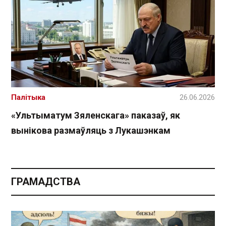
Палітыка
26.06.2026
«Ультыматум Зяленскага» паказаў, як
вынікова размаўляць з Лукашэнкам
ГРАМАДСТВА