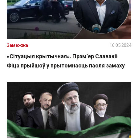
Замежжа
16.05.2024
«Сітуацыя крытычная». Прэм’ер Славакіі
Фіца прыйшоў у прытомнасць пасля замаху