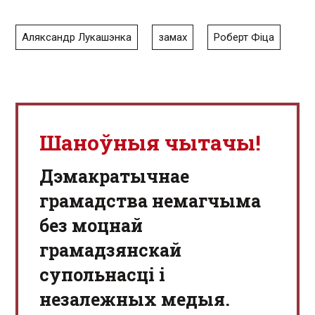
Аляксандр Лукашэнка
замах
Роберт Фіца
Шаноўныя чытачы!
Дэмакратычнае
грамадства немагчыма
без моцнай
грамадзянскай
супольнасці і
незалежных медыя.