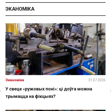
ЭКАНОМІКА
Эканоміка
31.07.2026
У свеце «ружовых поні»: ці доўга можна
трымацца на фікцыях?
Спасылка без VPN