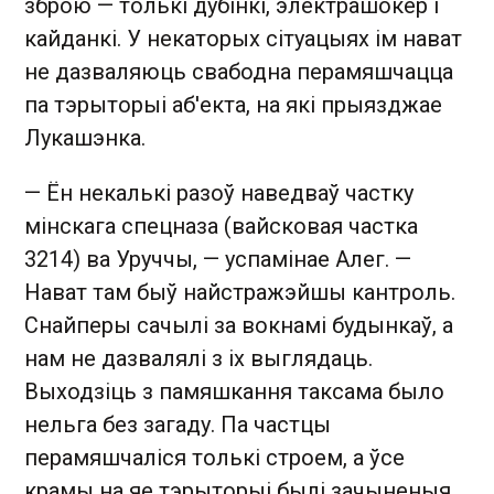
зброю — толькі дубінкі, электрашокер і
кайданкі. У некаторых сітуацыях ім нават
не дазваляюць свабодна перамяшчацца
па тэрыторыі аб'екта, на які прыязджае
Лукашэнка.
— Ён некалькі разоў наведваў частку
мінскага спецназа (вайсковая частка
3214) ва Уруччы, — успамінае Алег. —
Нават там быў найстражэйшы кантроль.
Снайперы сачылі за вокнамі будынкаў, а
нам не дазвалялі з іх выглядаць.
Выходзіць з памяшкання таксама было
нельга без загаду. Па частцы
перамяшчаліся толькі строем, а ўсе
крамы на яе тэрыторыі былі зачыненыя.