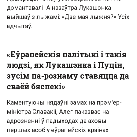
дэмантавалі. А назаўтра Лукашэнка
выйшаў з лыжамі: «Дзе мая лыжня?» Усіх
адчытаў.
«Еўрапейскія палітыкі і такія
людзі, як Лукашэнка і Пуцін,
зусім па-рознаму ставяцца да
сваёй бяспекі»
Каментуючы нядаўні замах на прэм'ер-
міністра Славакіі, Алег паказвае на
адрозненні ў падыходах да аховы
першых асоб у еўрапейскіх краінах і