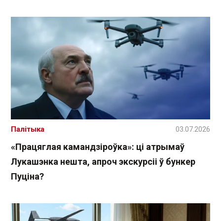
Палітыка
03.07.2026
«Працяглая камандзіроўка»: ці атрымаў
Лукашэнка нешта, апроч экскурсіі ў бункер
Пуціна?