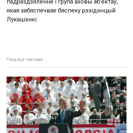
падраздзяленне і група аховы аб'ектаў,
якая забяспечвае бяспеку рэзідэнцый
Лукашэнкі.
Глядзіце таксама