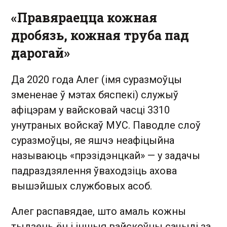
«Правяраецца кожная
дробязь, кожная труба пад
дарогай»
Да 2020 года Алег (імя суразмоўцы
змененае ў мэтах бяспекі) служыў
афіцэрам у вайсковай часці 3310
унутраных войскаў МУС. Паводле слоў
суразмоўцы, яе яшчэ неафіцыйна
называюць «прэзідэнцкай» — у задачы
падраздзялення ўваходзіць ахова
вышэйшых службовых асоб.
Алег распавядае, што амаль кожны
тыдзень ён і іншыя вайскоўцы сачылі за