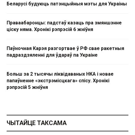
Беларусі будуюць патэнцыйныя мэты для Украіны
Праваабаронцы: падстаў казаць пра змяншэнне
ціску няма. Хронікі рэпрэсій 6 жніўня
Паўночная Карэя разгортвае ў РФ свае ракетныя
падраздзяленні для ўдараў па Украіне
Больш за 2 тысячы ліквідаваных НКА і новае
папаўненне «экстрэмісцкага» спісу. Хронікі
рэпрэсій 5 жніўня
ЧЫТАЙЦЕ ТАКСАМА