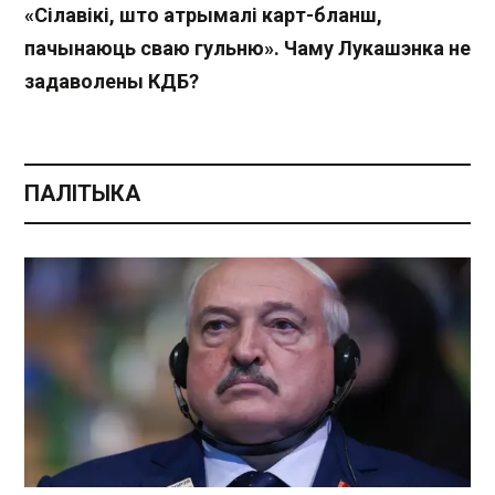
«Сілавікі, што атрымалі карт-бланш,
пачынаюць сваю гульню». Чаму Лукашэнка не
задаволены КДБ?
ПАЛІТЫКА