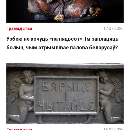
Грамадства
17.07.2026
Узбекі не хочуць «па пяцьсот». Ім заплацяць
больш, чым атрымлівае палова беларусаў?
Грамадства
16.07.2026