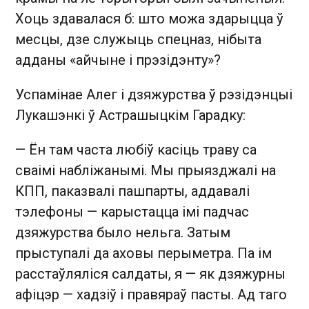
Хоць здавалася б: што можа здарыцца ў
месцы, дзе служыць спецназ, нібыта
адданы «айчыне і прэзідэнту»?
Успамінае Алег і дзяжурства ў рэзідэнцыі
Лукашэнкі ў Астрашыцкім Гарадку:
— Ён там часта любіў касіць траву са
сваімі набліжанымі. Мы прыязджалі на
КПП, паказвалі пашпарты, аддавалі
тэлефоны — карыстацца імі падчас
дзяжурства было нельга. Затым
прыступалі да аховы перыметра. Па ім
расстаўляліся салдаты, я — як дзяжурны
афіцэр — хадзіў і правяраў пасты. Ад таго