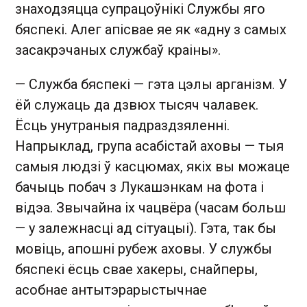
знаходзяцца супрацоўнікі Службы яго
бяспекі. Алег апісвае яе як «адну з самых
засакрэчаных службаў краіны».
— Служба бяспекі — гэта цэлы арганізм. У
ёй служаць да дзвюх тысяч чалавек.
Ёсць унутраныя падраздзяленні.
Напрыклад, група асабістай аховы — тыя
самыя людзі ў касцюмах, якіх вы можаце
бачыць побач з Лукашэнкам на фота і
відэа. Звычайна іх чацвёра (часам больш
— у залежнасці ад сітуацыі). Гэта, так бы
мовіць, апошні рубеж аховы. У службы
бяспекі ёсць свае хакеры, снайперы,
асобнае антытэрарыстычнае