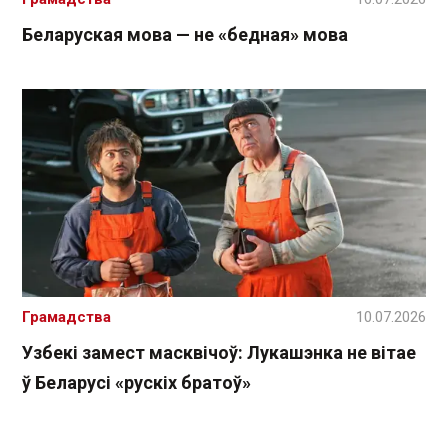
Беларуская мова — не «бедная» мова
Грамадства
10.07.2026
Узбекі замест масквічоў: Лукашэнка не вітае
ў Беларусі «рускіх братоў»