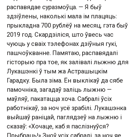
распавядае суразмоўца. — Я быў
здзіўлены, наколькі мала ім плацяць:
прыкладна 700 рублёў на месяц, гэта быў
2019 год. Скардзіліся, што ўвесь час
чуюць у сваіх тэлефонах дзіўныя гукі,
пашчоўкванне. Памятаю, распавядалі
гісторыю пра тое, як залівалі лыжню для
Лукашэнкі ў тым жа Астрашыцкім
Гарадку. Была зіма. Ён выклікаў да сябе
памочніка, загадаў заліць лыжню —
маўляў, пакатацца хоча. Сабралі ўсіх
работнікаў, за ноч усё зрабілі. Лукашэнка
выйшаў раніцай, паглядзеў на лыжню і
сказаў: «Хочаце, каб я паслізнуўся?
Прыбраць!» Зноў усіх сабралі, за ноч яе