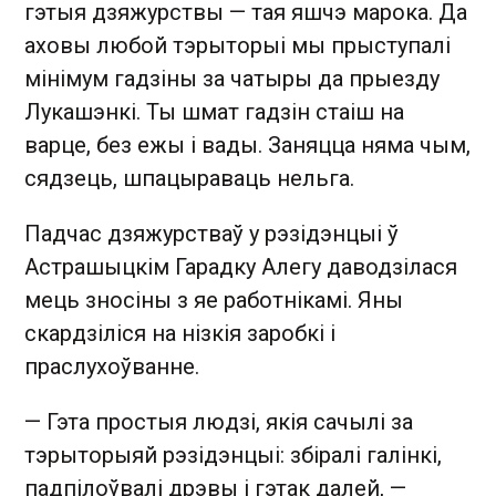
гэтыя дзяжурствы — тая яшчэ марока. Да
аховы любой тэрыторыі мы прыступалі
мінімум гадзіны за чатыры да прыезду
Лукашэнкі. Ты шмат гадзін стаіш на
варце, без ежы і вады. Заняцца няма чым,
сядзець, шпацыраваць нельга.
Падчас дзяжурстваў у рэзідэнцыі ў
Астрашыцкім Гарадку Алегу даводзілася
мець зносіны з яе работнікамі. Яны
скардзіліся на нізкія заробкі і
праслухоўванне.
— Гэта простыя людзі, якія сачылі за
тэрыторыяй рэзідэнцыі: збіралі галінкі,
падпілоўвалі дрэвы і гэтак далей, —