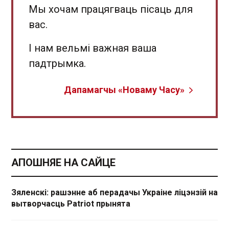
Мы хочам працягваць пісаць для
вас.
І нам вельмі важная ваша
падтрымка.
Дапамагчы «Новаму Часу»
АПОШНЯЕ НА САЙЦЕ
Зяленскі: рашэнне аб перадачы Украіне ліцэнзій на
вытворчасць Patriot прынята