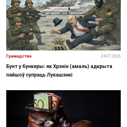
Грамадства
24.07.2026
Бунт у бункеры: як Хрэнін (амаль) адкрыта
пайшоў супраць Лукашэнкі