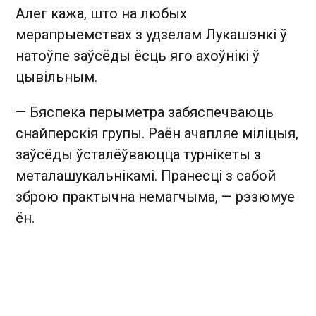
Алег кажа, што на любых
мерапрыемствах з удзелам Лукашэнкі ў
натоўпе заўсёды ёсць яго ахоўнікі ў
цывільным.
— Бяспека перыметра забяспечваюць
снайперскія групы. Раён ачапляе міліцыя,
заўсёды ўсталёўваюцца турнікеты з
металашукальнікамі.
Пранесці з сабой
зброю практычна немагчыма, — рэзюмуе
ён.