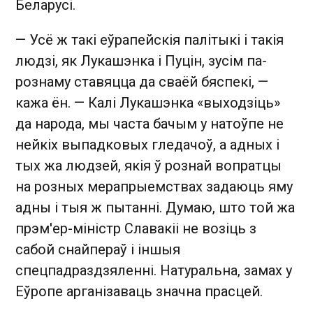
Беларусі.
— Усё ж такі еўрапейскія палітыкі і такія
людзі, як Лукашэнка і Пуцін, зусім па-
рознаму ставяцца да сваёй бяспекі, —
кажа ён. — Калі Лукашэнка «выходзіць»
да народа, мы часта бачым у натоўпе не
нейкіх выпадковых гледачоў, а адных і
тых жа людзей, якія ў рознай вопратцы
на розных мерапрыемствах задаюць яму
адны і тыя ж пытанні. Думаю, што той жа
прэм'ер-міністр Славакіі не возіць з
сабой снайпераў і іншыя
спецпадраздзяленні. Натуральна, замах у
Еўропе арганізаваць значна прасцей.