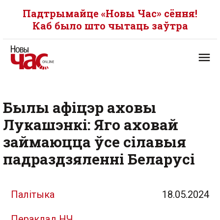
Падтрымайце «Новы Час» сёння!
Каб было што чытаць заўтра
Былы афіцэр аховы
Лукашэнкі: Яго аховай
займаюцца ўсе сілавыя
падраздзяленні Беларусі
Палітыка
18.05.2024
Пераклад НЧ