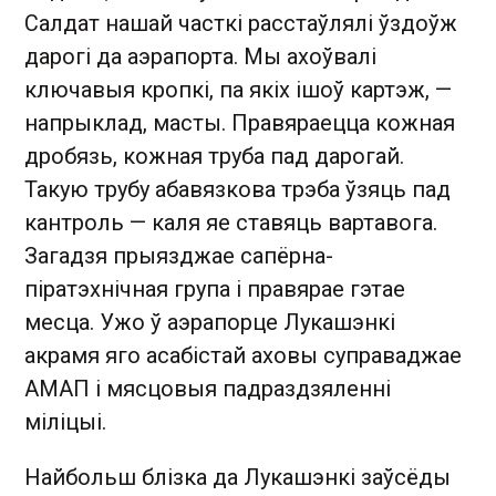
Салдат нашай часткі расстаўлялі ўздоўж
дарогі да аэрапорта. Мы ахоўвалі
ключавыя кропкі, па якіх ішоў картэж, —
напрыклад, масты. Правяраецца кожная
дробязь, кожная труба пад дарогай.
Такую трубу абавязкова трэба ўзяць пад
кантроль — каля яе ставяць вартавога.
Загадзя прыязджае сапёрна-
піратэхнічная група і правярае гэтае
месца. Ужо ў аэрапорце Лукашэнкі
акрамя яго асабістай аховы суправаджае
АМАП і мясцовыя падраздзяленні
міліцыі.
Найбольш блізка да Лукашэнкі заўсёды