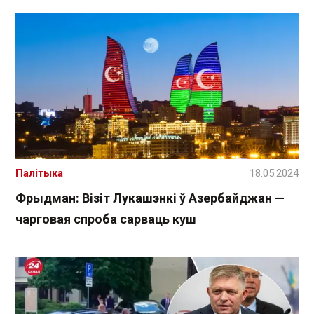
Палітыка
18.05.2024
Фрыдман: Візіт Лукашэнкі ў Азербайджан —
чарговая спроба сарваць куш