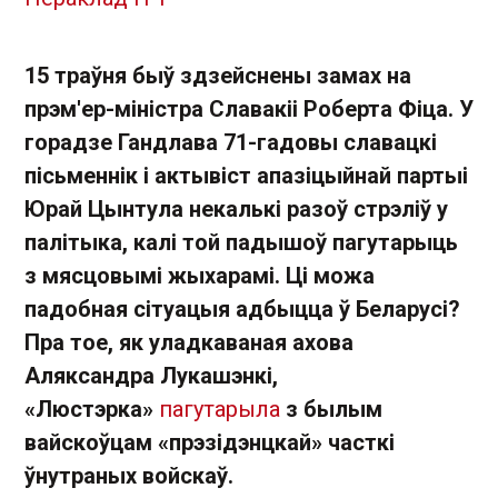
15 траўня быў здзейснены замах на
прэм'ер-міністра Славакіі Роберта Фіца. У
горадзе Гандлава 71-гадовы славацкі
пісьменнік і актывіст апазіцыйнай партыі
Юрай Цынтула некалькі разоў стрэліў у
палітыка, калі той падышоў пагутарыць
з мясцовымі жыхарамі. Ці можа
падобная сітуацыя адбыцца ў Беларусі?
Пра тое, як уладкаваная ахова
Аляксандра Лукашэнкі,
«Люстэрка»
пагутарыла
з былым
вайскоўцам «прэзідэнцкай» часткі
ўнутраных войскаў.