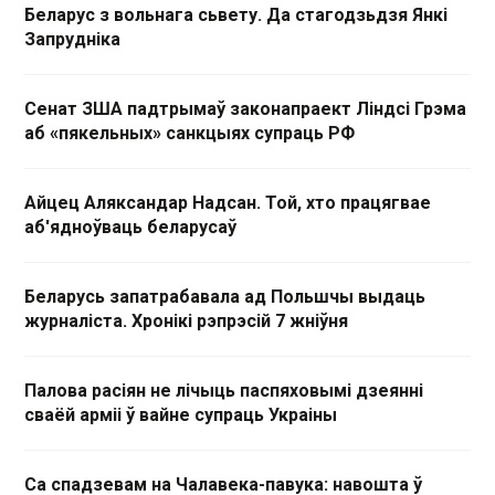
Беларус з вольнага сьвету. Да стагодзьдзя Янкі
Запрудніка
Сенат ЗША падтрымаў законапраект Ліндсі Грэма
аб «пякельных» санкцыях супраць РФ
Айцец Аляксандар Надсан. Той, хто працягвае
аб'ядноўваць беларусаў
Беларусь запатрабавала ад Польшчы выдаць
журналіста. Хронікі рэпрэсій 7 жніўня
Палова расіян не лічыць паспяховымі дзеянні
сваёй арміі ў вайне супраць Украіны
Са спадзевам на Чалавека-павука: навошта ў