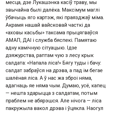
месца, дзе Лукашэнка касіў траву, мы
звычайна былі далёка. Максімум маглі
ўбачыць яго картэж, які праязджаў міма.
Акрамя нашай вайсковай часткі да
«аховы касьбы» таксама прыцягваўся
АМАП, ДАІ і служба бяспекі. Памятаю
адну камічную сітуацыю. Ідзе
дзяжурства, раптам чую з лесу крык
салдата: «Напала ліса!» Бягу туды і бачу:
салдат забраўся на дрэва, а пад ім бегае
шалёная ліса. А ў нас жа зброі няма,
адагнаць яе няма чым. Думаю, усё, капец
— нешта здарыцца з салдатам, потым
праблем не абярэшся. Але нічога — ліса
пакружыла вакол дрэва і ўцякла. Наогул