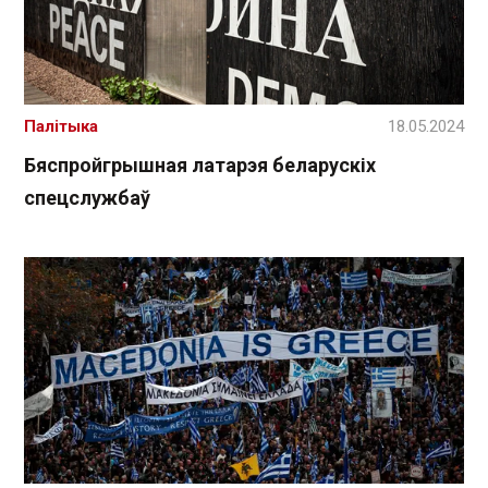
Палітыка
18.05.2024
Бяспройгрышная латарэя беларускіх
спецслужбаў