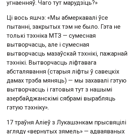
угнаенняў. Чаго тут марудзіць?»
Ці вось яшчэ: «Мы абмеркавалі ўсе
пытанні, закрытых тэм не было. Гэта не
толькі тэхніка МТЗ — сумесная
вытворчасць, але і сумесная
вытворчасць мазаўскай тэхнікі, пажарнай
тэхнікі. Вытворчасць ліфтавага
абсталявання (старыя ліфты ў савецкіх
дамах трэба мяняць) — мы захавалі гэтую
вытворчасць і гатовыя тут з нашымі
азербайджанскімі сябрамі вырабляць
гэтую тэхніку».
17 траўня Аліеў з Лукашэнкам прысвяцілі
агляду «вернутых зямель» — адваяваных