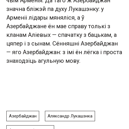
чым Арменія. Да таго ж Азербайджан
значна бліжэй па духу Лукашэнк
у
: у
Арменіі лідары мяняліся, а ў
Азербайджане ён мае справу толькі з
кланам Аліевых — спачатку з бацькам, а
цяпер і з сынам. Сённяшні Азербайджан
—
яго Азербайджан: з імі ён лёгка і проста
знаходзіць агульную мову.
Азербайджан
Аляксандр Лукашэнка