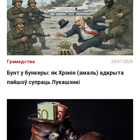
Грамадства
24.07.2026
Бунт у бункеры: як Хрэнін (амаль) адкрыта
пайшоў супраць Лукашэнкі