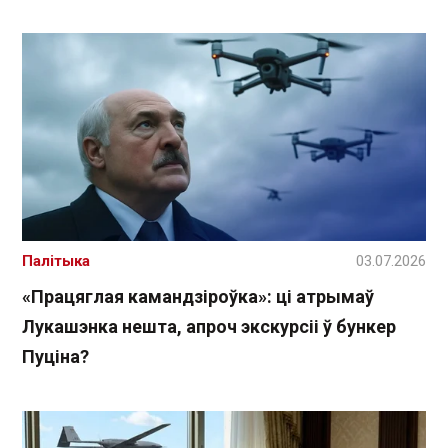
Палітыка
03.07.2026
«Працяглая камандзіроўка»: ці атрымаў
Лукашэнка нешта, апроч экскурсіі ў бункер
Пуціна?