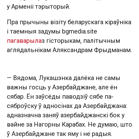
у Арменіі тэрыторый.
Пра прычыны візіту беларускага кіраўніка
і таемныя задумы bgmedia.site
пагаварыла
з гісторыкам, палітычным
аглядальнікам Аляксандрам Фрыдманам.
— Вядома, Лукашэнка далёка не самы
важны госць у Азербайджане, але ён
сябар. Ён заўсёды паводзіў сябе па-
сяброўску ў адносінах да Азербайджана:
адназначна заняў азербайджанскі бок у
вайне за Нагорны Карабах. Не думаю, што
ў Азербайджане так яму і не радыя.