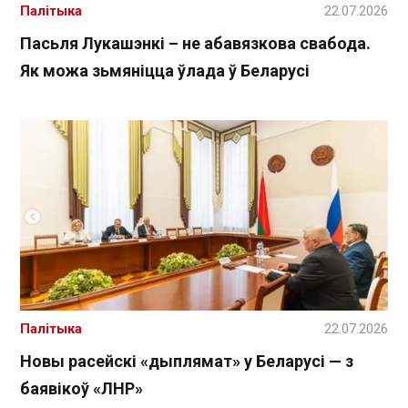
Палітыка
22.07.2026
Пасьля Лукашэнкі – не абавязкова свабода.
Як можа зьмяніцца ўлада ў Беларусі
Палітыка
22.07.2026
Новы расейскі «дыплямат» у Беларусі — з
баявікоў «ЛНР»