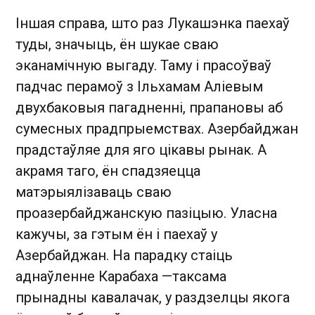
Іншая справа, што раз Лукашэнка паехаў
туды, значыць, ён шукае сваю
эканамічную выгаду. Таму і прасоўваў
падчас перамоў з Ільхамам Аліевым
двухбаковыя пагадненні, прапановы аб
сумесных прадпрыемствах. Азербайджан
прадстаўляе для яго цікавы рынак. А
акрамя таго, ён спадзяецца
матэрыялізаваць сваю
проазербайджанскую пазіцыю. Уласна
кажучы, за гэтым ён і паехаў у
Азербайджан. На парадку стаіць
аднаўленне Карабаха —таксама
прынадны кавалачак, у раздзелцы якога