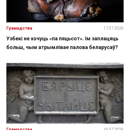
Грамадства
17.07.2026
Узбекі не хочуць «па пяцьсот». Ім заплацяць
больш, чым атрымлівае палова беларусаў?
Грамадства
16.07.2026