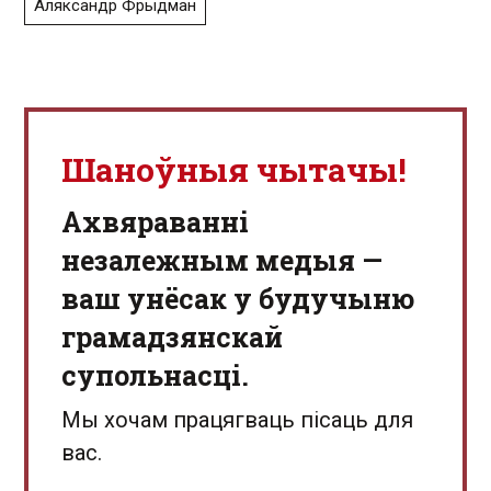
Аляксандр Фрыдман
Шаноўныя чытачы!
Aхвяраванні
незалежным медыя —
ваш унёсак у будучыню
грамадзянскай
супольнасці.
Мы хочам працягваць пісаць для
вас.