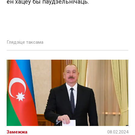
ён хацеў бы паўдзельнічаць.
Глядзіце таксама
Замежжа
08.02.2024