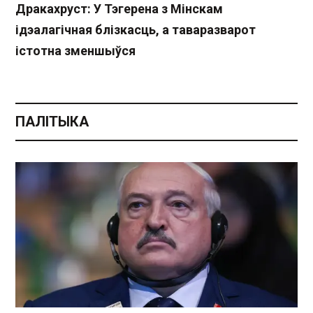
Дракахруст: У Тэгерена з Мінскам
ідэалагічная блізкасць, а таваразварот
істотна зменшыўся
ПАЛІТЫКА