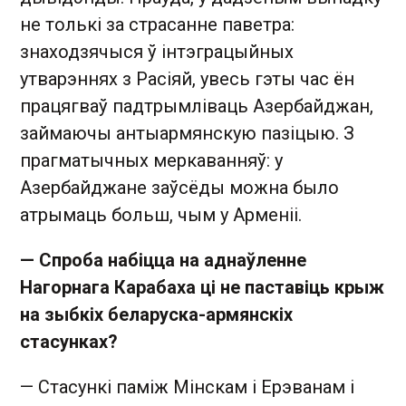
не толькі за страсанне паветра:
знаходзячыся ў інтэграцыйных
утварэннях з Расіяй, увесь гэты час ён
працягваў падтрымліваць Азербайджан,
займаючы антыармянскую пазіцыю. З
прагматычных меркаванняў: у
Азербайджане заўсёды можна было
атрымаць больш, чым у Арменіі.
— Спроба набіцца на аднаўленне
Нагорнага Карабаха ці не паставіць крыж
на зыбкіх беларуска-армянскіх
стасунках?
— Стасункі паміж Мінскам і Ерэванам і