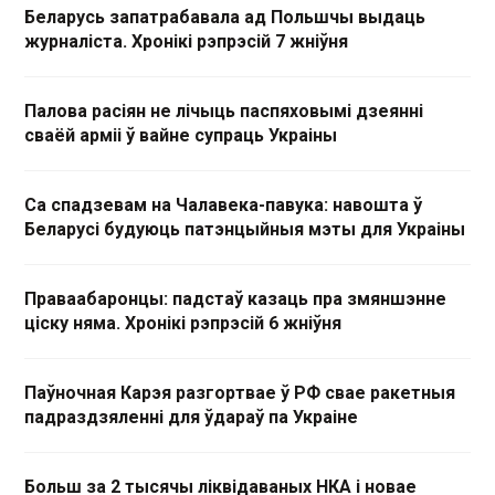
Беларусь запатрабавала ад Польшчы выдаць
журналіста. Хронікі рэпрэсій 7 жніўня
Палова расіян не лічыць паспяховымі дзеянні
сваёй арміі ў вайне супраць Украіны
Са спадзевам на Чалавека-павука: навошта ў
Беларусі будуюць патэнцыйныя мэты для Украіны
Праваабаронцы: падстаў казаць пра змяншэнне
ціску няма. Хронікі рэпрэсій 6 жніўня
Паўночная Карэя разгортвае ў РФ свае ракетныя
падраздзяленні для ўдараў па Украіне
Больш за 2 тысячы ліквідаваных НКА і новае