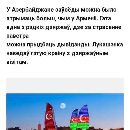
У Азербайджане заўсёды можна было
атрымаць больш, чым у Арменіі. Гэта
адна з рэдкіх дзяржаў, дзе за страсанне
паветра
можна прыдбаць дывідэнды. Лукашэнка
наведаў гэтую краіну з дзяржаўным
візітам.