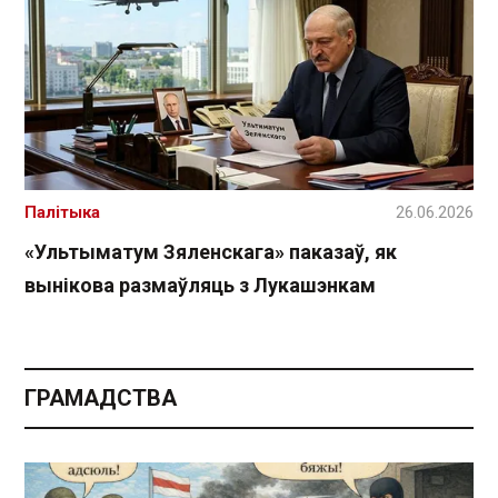
Палітыка
26.06.2026
«Ультыматум Зяленскага» паказаў, як
вынікова размаўляць з Лукашэнкам
ГРАМАДСТВА