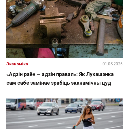
Эканоміка
01.05.2026
«Адзін раён — адзін правал»: Як Лукашэнка
сам сабе замінае зрабіць эканамічны цуд