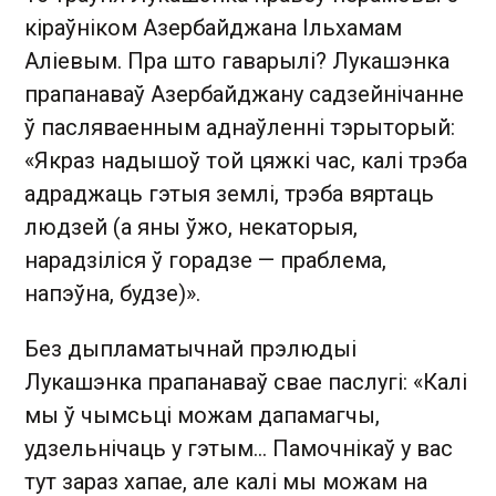
кіраўніком Азербайджана Ільхамам
Аліевым. Пра што гаварылі? Лукашэнка
прапанаваў Азербайджану садзейнічанне
ў пасляваенным аднаўленні тэрыторый:
«Якраз надышоў той цяжкі час, калі трэба
адраджаць гэтыя землі, трэба вяртаць
людзей (а яны ўжо, некаторыя,
нарадзіліся ў горадзе — праблема,
напэўна, будзе)».
Без дыпламатычнай прэлюдыі
Лукашэнка прапанаваў свае паслугі: «Калі
мы ў чымсьці можам дапамагчы,
удзельнічаць у гэтым... Памочнікаў у вас
тут зараз хапае, але калі мы можам на