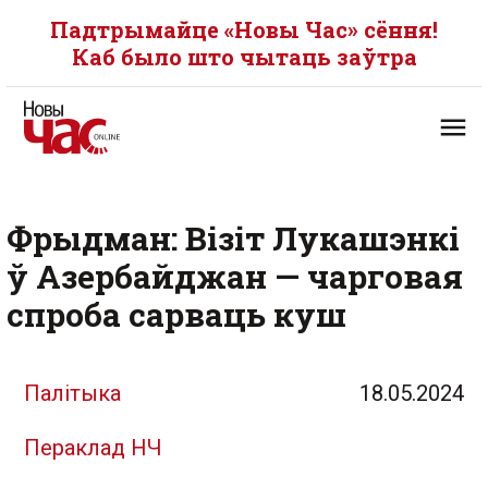
Падтрымайце «Новы Час» сёння!
Каб было што чытаць заўтра
Фрыдман: Візіт Лукашэнкі
ў Азербайджан — чарговая
спроба сарваць куш
Палітыка
18.05.2024
Пераклад НЧ