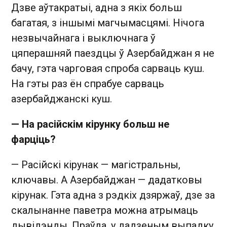
Дзве аўтакратыі, адна з якіх больш
багатая, з іншымі магчымасцямі. Нічога
незвычайнага і выключнага ў
цяперашняй паездцы ў Азербайджан я не
бачу, гэта чарговая спроба сарваць куш.
На гэты раз ён спрабуе сарваць
азербайджанскі куш.
— На рас
ійскім кірунку больш не
фарціць?
— Расійскі кірунак — магістральны,
ключавы. А Азербайджан — дадатковы
кірунак. Гэта адна з рэдкіх дзяржаў, дзе за
скалынанне паветра можна атрымаць
дывідэнды. Праўда, у дадзеным выпадку