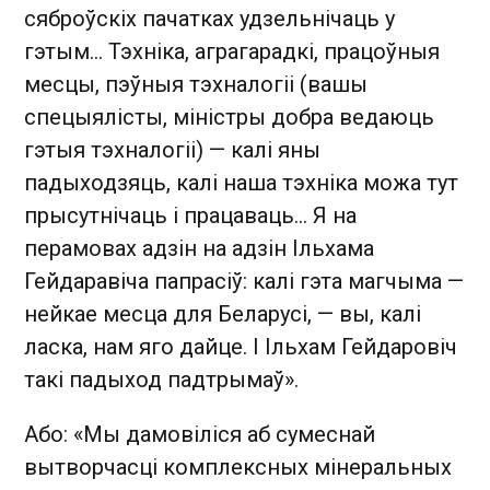
сяброўскіх пачатках удзельнічаць у
гэтым... Тэхніка, аграгарадкі, працоўныя
месцы, пэўныя тэхналогіі (вашы
спецыялісты, міністры добра ведаюць
гэтыя тэхналогіі) — калі яны
падыходзяць, калі наша тэхніка можа тут
прысутнічаць і працаваць... Я на
перамовах адзін на адзін Ільхама
Гейдаравіча папрасіў: калі гэта магчыма —
нейкае месца для Беларусі, — вы, калі
ласка, нам яго дайце. І Ільхам Гейдаровіч
такі падыход падтрымаў».
Або: «Мы дамовіліся аб сумеснай
вытворчасці комплексных мінеральных