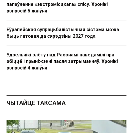
папаўненне «экстрэмісцкага» спісу. Хронікі
рэпрэсій 5 жніўня
Еўрапейская супрацьбалістычная сістэма можа
быць гатовая да сярэдзіны 2027 года
Удзельнікі злёту пад Расонамі паведамілі пра
збіццё і прыніжэнні пасля затрыманняў. Хронікі
рэпрэсій 4 жніўня
ЧЫТАЙЦЕ ТАКСАМА