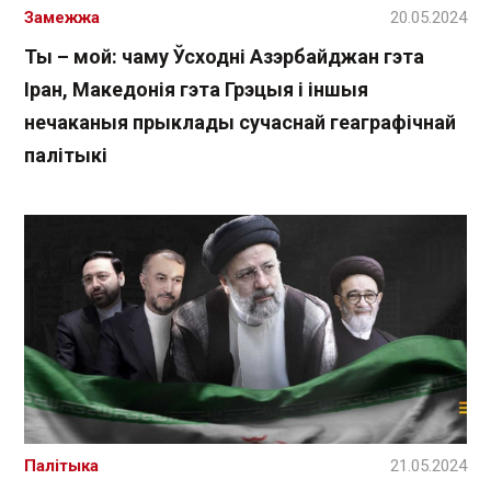
Замежжа
20.05.2024
Ты – мой: чаму Ўсходні Азэрбайджан гэта
Іран, Македонія гэта Грэцыя і іншыя
нечаканыя прыклады сучаснай геаграфічнай
палітыкі
Палітыка
21.05.2024