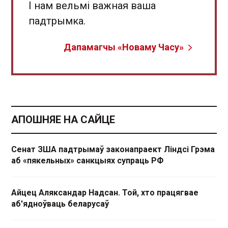
І нам вельмі важная ваша
падтрымка.
Дапамагчы «Новаму Часу»
АПОШНЯЕ НА САЙЦЕ
Сенат ЗША падтрымаў законапраект Ліндсі Грэма
аб «пякельных» санкцыях супраць РФ
Айцец Аляксандар Надсан. Той, хто працягвае
аб'ядноўваць беларусаў