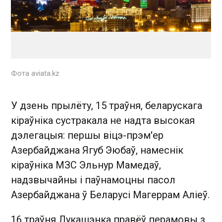
Фота aviata.kz
У дзень прылёту, 15 траўня, беларускага
кіраўніка сустракала не надта высокая
дэлегацыя: першы віцэ-прэм'ер
Азербайджана Ягуб Эюбаў, намеснік
кіраўніка МЗС Эльнур Мамедаў,
надзвычайны і паўнамоцны пасол
Азербайджана ў Беларусі Магеррам Аліеў.
16 траўня Лукашэнка правёў перамовы з