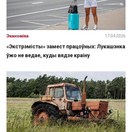
Эканоміка
17.04.2026
«Экстрэмісты» замест працоўных: Лукашэнка
ўжо не ведае, куды вядзе краіну