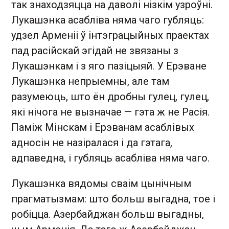
так знаходзяцца на даволі нізкім узроўні.
Лукашэнка асабліва няма чаго губляць:
удзел Арменіі ў інтэграцыйных праектах
пад расійскай эгідай не звязаны з
Лукашэнкам і з яго пазіцыяй. У Ерэване
Лукашэнка непрыемны, але там
разумеюць, што ён дробны гулец, гулец,
які нічога не вызначае — гэта ж не Расія.
Паміж Мінскам і Ерэванам асаблівых
адносін не назіралася і да гэтага,
адпаведна, і губляць асабліва няма чаго.
Лукашэнка вядомы сваім цынічным
прагматызмам: што больш выгадна, тое і
робіцца. Азербайджан больш выгадны,