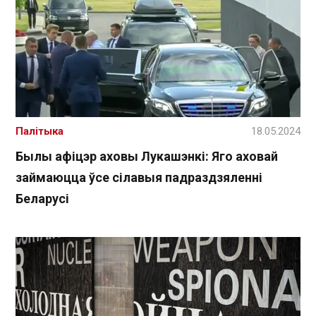
Палітыка
18.05.2024
Былы афіцэр аховы Лукашэнкі: Яго аховай
займаюцца ўсе сілавыя падраздзяленні
Беларусі