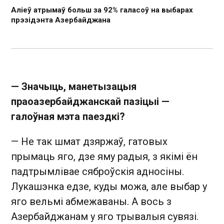
Аліеў атрымаў больш за 92% галасоў на выбарах
прэзідэнта Азербайджана
— Значыць, манетызацыя
пр
аоазербайджанскай пазіцыі
—
галоўная мэта паездкі?
— Не так шмат дзяржаў, гатовых
прымаць яго, дзе яму радыя, з якімі ён
падтрымлівае сяброўскія адносіны.
Лукашэнка едзе, куды можа, але выбар у
яго вельмі абмежаваны. А вось з
Азербайджанам у яго трывалыя сувязі.