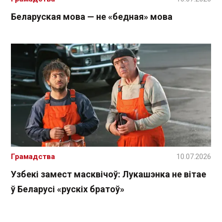
Беларуская мова — не «бедная» мова
Грамадства
10.07.2026
Узбекі замест масквічоў: Лукашэнка не вітае
ў Беларусі «рускіх братоў»