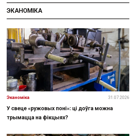
ЭКАНОМІКА
Эканоміка
31.07.2026
У свеце «ружовых поні»: ці доўга можна
трымацца на фікцыях?