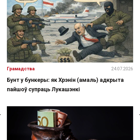
Грамадства
24.07.2026
Бунт у бункеры: як Хрэнін (амаль) адкрыта
пайшоў супраць Лукашэнкі
Спасылка без VPN