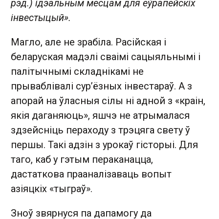
рэд.) ідэальным месцам для еўрапейскіх
інвестыцый».
Магло, але не зрабіла. Расійская і
беларуская мадэлі сваімі сацыяльнымі і
палітычнымі складнікамі не
прываблівалі сур’ёзных інвестараў. А з
апорай на ўласныя сілы ні адной з «краін,
якія даганяюць», яшчэ не атрымалася
здзейсніць пераходу з трэцяга свету ў
першы. Такі адзін з урокаў гісторыі. Для
таго, каб у гэтым пераканацца,
дастаткова прааналізаваць вопыт
азіяцкіх «тыграў».
Зноў звярнуся па дапамогу да