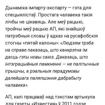
Дынаміка імпарту-экспарту — гэта для
спецыялістаў. Простага чалавека такія
лічбы не цікавяць. Але меў рацыю,
тройчы меў рацыю АП, які знайшоў
патрэбныя словы ў адказ на русафобскія
стогны «пятай калоны»:
«Людзям трэба
на справе паказаць, што канкрэтна ім
дасць гэты новы саюз. Даказаць, што
інтэграцыйныя памкненні — не палітычныя
ігрышчы, а рэальныя перадумовы
далейшага паляпшэння дабрабыту
чалавека
».
АП, калі працаваў над тэкстам артыкула
для газеты «Известия» ў 2011 годзе,