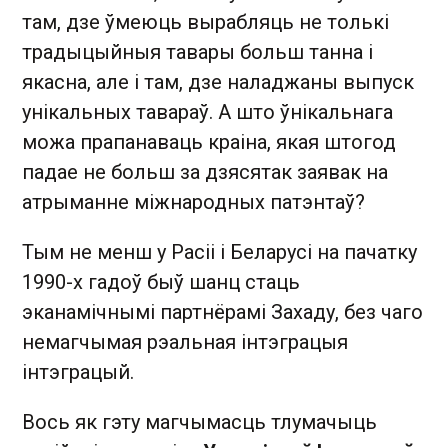
там, дзе ўмеюць вырабляць не толькі
традыцыйныя тавары больш танна і
якасна, але і там, дзе наладжаны выпуск
унікальных тавараў. А што ўнікальнага
можа прапанаваць краіна, якая штогод
падае не больш за дзясятак заявак на
атрыманне міжнародных патэнтаў?
Тым не менш у Расіі і Беларусі на пачатку
1990-х гадоў быў шанц стаць
эканамічнымі партнёрамі Захаду, без чаго
немагчымая рэальная інтэграцыя
інтэграцый.
Вось як гэту магчымасць тлумачыць