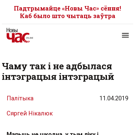
Падтрымайце «Новы Час» сёння!
Каб было што чытаць заўтра
Чаму так і не адбылася
інтэграцыя інтэграцый
Палітыка
11.04.2019
Сяргей Нікалюк
Марыць не шкодна, у тым ліку і