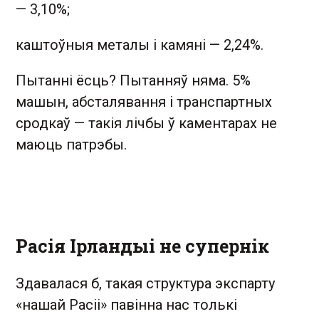
— 3,10%;
каштоўныя металы і камяні — 2,24%.
Пытанні ёсць? Пытанняў няма. 5%
машын, абсталявання і транспартных
сродкаў — такія лічбы ў каментарах не
маюць патрэбы.
Расія Ірландыі не супернік
Здавалася б, такая структура экспарту
«нашай Расіі» павінна нас толькі