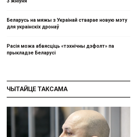
3 жніўня
Беларусь на мяжы з Украінай стварае новую мэту
для украінскіх дронаў
Расія можа абвясціць «тэхнічны дэфолт» па
прыкладзе Беларусі
ЧЫТАЙЦЕ ТАКСАМА