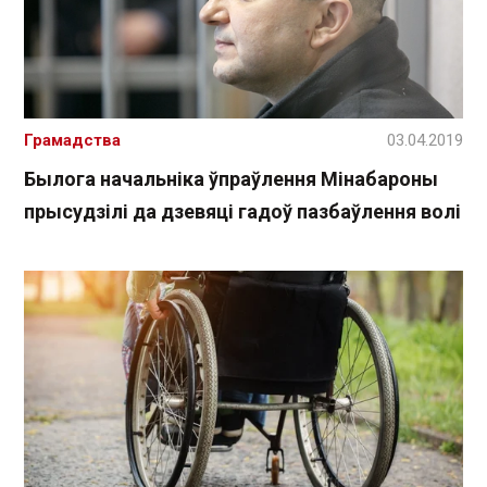
Грамадства
03.04.2019
Былога начальніка ўпраўлення Мінабароны
прысудзілі да дзевяці гадоў пазбаўлення волі