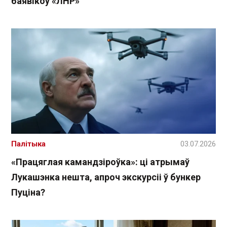
баявікоў «ЛНР»
Палітыка
03.07.2026
«Працяглая камандзіроўка»: ці атрымаў
Лукашэнка нешта, апроч экскурсіі ў бункер
Пуціна?