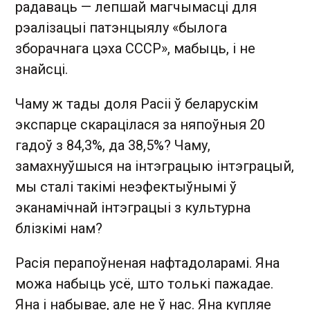
радаваць — лепшай магчымасці для
рэалізацыі патэнцыялу «былога
зборачнага цэха СССР», мабыць, і не
знайсці.
Чаму ж тады доля Расіі ў беларускім
экспарце скарацілася за няпоўныя 20
гадоў з 84,3%, да 38,5%? Чаму,
замахнуўшыся на інтэграцыю інтэграцый,
мы сталі такімі неэфектыўнымі ў
эканамічнай інтэграцыі з культурна
блізкімі нам?
Расія перапоўненая нафтадоларамі. Яна
можа набыць усё, што толькі пажадае.
Яна і набывае, але не ў нас. Яна купляе