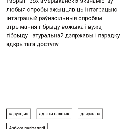
тэорыі трох амерыканскіх эканамістаў
любыя спробы ажыццявіць інтэграцыю
інтэграцый раўнасільныя спробам
атрымання гібрыду вожыка і вужа,
гібрыду натуральнай дзяржавы і парадку
адкрытага доступу.
карупцыя
адзіны палітык
дзяржава
Азбука паліталогіі