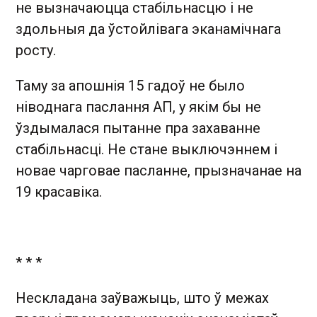
не вызначаюцца стабільнасцю і не
здольныя да ўстойлівага эканамічнага
росту.
Таму за апошнія 15 гадоў не было
ніводнага паслання АП, у якім бы не
ўздымалася пытанне пра захаванне
стабільнасці. Не стане выключэннем і
новае чарговае пасланне, прызначанае на
19 красавіка.
* * *
Нескладана заўважыць, што ў межах