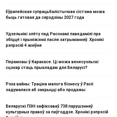
Еўрапейская супрацьбалістычная сістэма можа
быць гатовая да сярэдзіны 2027 года
Удзельнікі злёту пад Расонамі паведамілі пра
збіццё і прыніжэнні пасля затрыманняў. Хронікі
рэпрэсій 4 жніўня
Перамовы ў Каракасе. Ці можа венесуэльскі
сцэнар стаць прыкладам для Беларусі?
Рэха вайны: Траціна малога бізнесу ў Расіі
задумалася аб закрыцці або продажы
Беларускі ПЭН зафіксаваў 738 парушэнняў
культурных правоў за паўгоддзе. Хронікі рэпрэсій