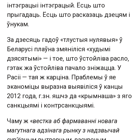
інтэграцыі інтэграцый. Ёсць што
прыгадаць. Ёсць што расказаць дзецям і
ўнукам.
За дзесяць гадоў «тлустыя нулявыя» ў
Беларусі плаўна змяніліся «худымі
дзясятымі» — і тое, што ўстойліва расло,
гэтак жа ўстойліва пачало зніжацца. У
Расіі — тая ж карціна. Праблемы ў яе
эканоміцы выразна выявіліся ў канцы
2012 года, г.зн. яшчэ да «крымнаша» з яго
санкцыямі і контрсанкцыямі.
Чаму ж «
вестка аб фармаванні новага
магутнага адзінага рынку з надзвычай
сур’ёзным вытворчым, рэсурсным,