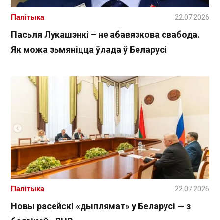
Палітыка
22.07.2026
Пасьля Лукашэнкі – не абавязкова свабода.
Як можа зьмяніцца ўлада ў Беларусі
Палітыка
22.07.2026
Новы расейскі «дыплямат» у Беларусі — з