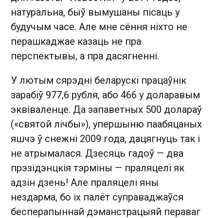
натуральна, быў вымушаны пісаць у
будучым часе. Але мне сёння ніхто не
перашкаджае казаць не пра
перспектывы, а пра дасягненні.
У лютым сярэдні беларускі працаўнік
зарабіў 977,6 рубля, або 466 у доларавым
эквіваленце. Да запаветных 500 долараў
(«святой лічбы»), упершыню паабяцаных
яшчэ ў снежні 2009 года, дацягнуць так і
не атрымалася. Дзесяць гадоў — два
прэзідэнцкія тэрміны — праляцелі як
адзін дзень! Але праляцелі яны
нездарма, бо іх палёт суправаджаўся
бесперапыннай дэманстрацыяй пераваг