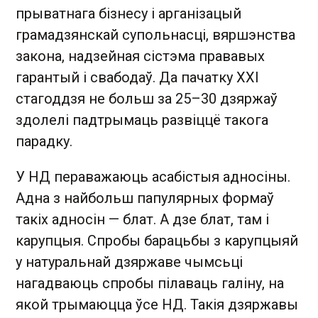
прыватнага бізнесу і арганізацый
грамадзянскай супольнасці, вяршэнства
закона, надзейная сістэма прававых
гарантый і свабодаў. Да пачатку XXI
стагоддзя не больш за 25–30 дзяржаў
здолелі падтрымаць развіццё такога
парадку.
У НД пераважаюць асабістыя адносіны.
Адна з найбольш папулярных формаў
такіх адносін — блат. А дзе блат, там і
карупцыя. Спробы барацьбы з карупцыяй
у натуральнай дзяржаве чымсьці
нагадваюць спробы пілаваць галіну, на
якой трымаюцца ўсе НД. Такія дзяржавы