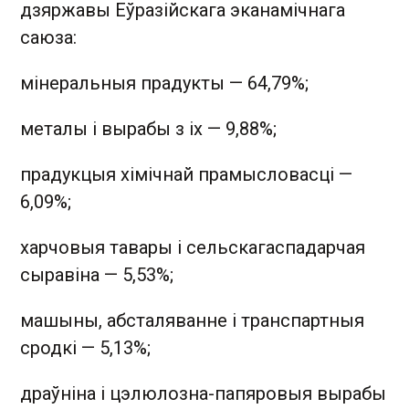
дзяржавы Еўразійскага эканамічнага
саюза:
мінеральныя прадукты — 64,79%;
металы і вырабы з іх — 9,88%;
прадукцыя хімічнай прамысловасці —
6,09%;
харчовыя тавары і сельскагаспадарчая
сыравіна — 5,53%;
машыны, абсталяванне і транспартныя
сродкі — 5,13%;
драўніна і цэлюлозна-папяровыя вырабы