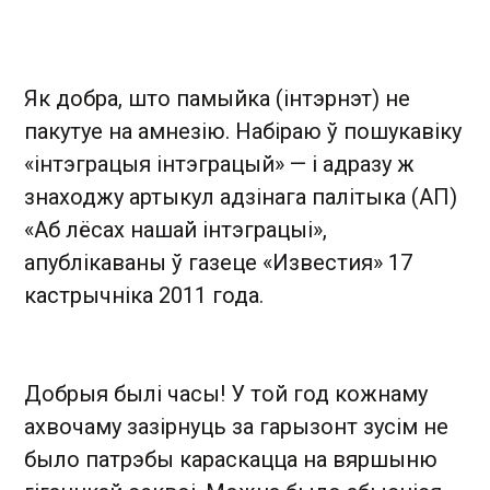
Як добра, што памыйка (інтэрнэт) не
пакутуе на амнезію. Набіраю ў пошукавіку
«інтэграцыя інтэграцый» — і адразу ж
знаходжу артыкул адзінага палітыка (АП)
«Аб лёсах нашай інтэграцыі»,
апублікаваны ў газеце «Известия» 17
кастрычніка 2011 года.
Добрыя былі часы! У той год кожнаму
ахвочаму зазірнуць за гарызонт зусім не
было патрэбы караскацца на вяршыню