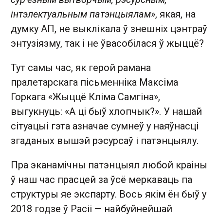
інтэлектуальным патэнцыялам
», якая, на
думку АП, не выклікала ў знешніх цэнтраў
энтузіязму, так і не ўвасобілася ў жыццё?
Тут самы час, як герой рамана
пралетарскага пісьменніка Максіма
Горкага «Жыццё Кліма Самгіна»,
выгукнуць: «А ці быў хлопчык?». У нашай
сітуацыі гэта азначае сумнеў у наяўнасці
згаданых вышэй рэсурсаў і патэнцыялу.
Пра эканамічны патэнцыял любой краіны
ў наш час прасцей за ўсё меркаваць па
структуры яе экспарту. Вось якім ён быў у
2018 годзе ў Расіі — найбуйнейшай