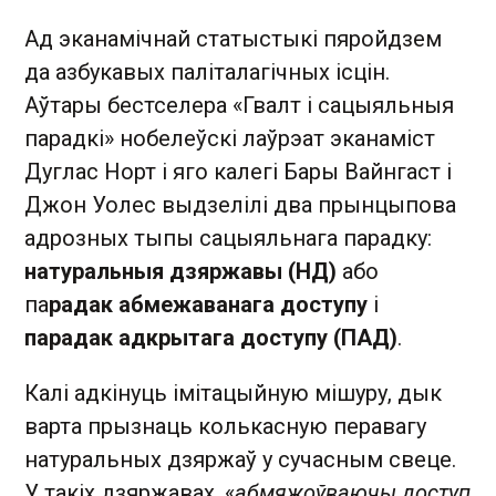
Ад эканамічнай статыстыкі пяройдзем
да азбукавых паліталагічных ісцін.
Аўтары бестселера «Гвалт і сацыяльныя
парадкі» нобелеўскі лаўрэат эканаміст
Дуглас Норт і яго калегі Бары Вайнгаст і
Джон Уолес выдзелілі два прынцыпова
адрозных тыпы сацыяльнага парадку:
натуральныя дзяржавы (НД)
або
па
радак абмежаванага доступу
і
парадак адкрытага доступу (ПАД)
.
Калі адкінуць імітацыйную мішуру, дык
варта прызнаць колькасную перавагу
натуральных дзяржаў у сучасным свеце.
У такіх дзяржавах, «
абмяжоўваючы доступ