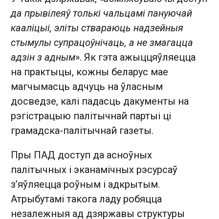
да прывілеяў толькі чальцамі пануючай
кааліцыі, эліты ствараюць надзейныя
стымулы супрацоўнічаць, а не змагацца
адзін з адным
». Як гэта ажыццяўляецца
на практыцы, кожны беларус мае
магчымасць адчуць на ўласным
досведзе, калі падасць дакументы на
рэгістрацыю палітычнай партыі ці
грамадска-палітычнай газеты.
Пры ПАД доступ да асноўных
палітычных і эканамічных рэсурсаў
з’яўляецца роўным і адкрытым.
Атрыбутамі такога ладу робяцца
незалежныя ад дзяржавы структуры