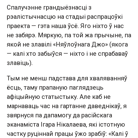
Спалучэнне грандыёзнасці з
рэалістычнасцю на стадыі распрацоўкі
праекта — гэта наша ўсё. Яго ніхто ў нас
не забярэ. Мяркую, па той жа прычыне, па
якой не злавілі «Няўлоўнага Джо» (якога
— калі хто забыўся — ніхто і не спрабаваў
злавіць).
Тым не менш падстава для хваляванняў
ёсць, таму прапаную паглядзець
афіцыйную статыстыку. Але каб не
марнаваць час на гартанне даведнікаў, я
звярнуся па дапамогу да расійскага
эканаміста Ігара Нікалаева, які істотную
частку руціннай працы ўжо зрабіў: «Калі ў