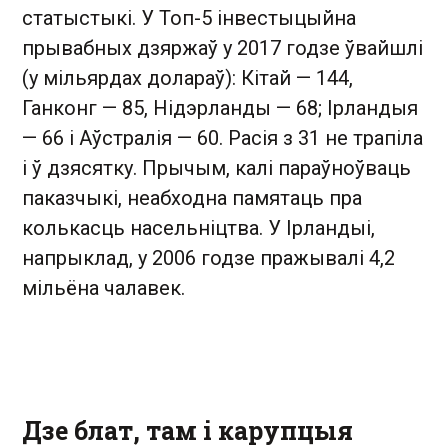
статыстыкі. У Топ-5 інвестыцыйна
прывабных дзяржаў у 2017 годзе ўвайшлі
(у мільярдах долараў): Кітай — 144,
Ганконг — 85, Нідэрланды — 68; Ірландыя
— 66 і Аўстралія — 60. Расія з 31 не трапіла
і ў дзясятку. Прычым, калі параўноўваць
паказчыкі, неабходна памятаць пра
колькасць насельніцтва. У Ірландыі,
напрыклад, у 2006 годзе пражывалі 4,2
мільёна чалавек.
Дзе блат, там і карупцыя