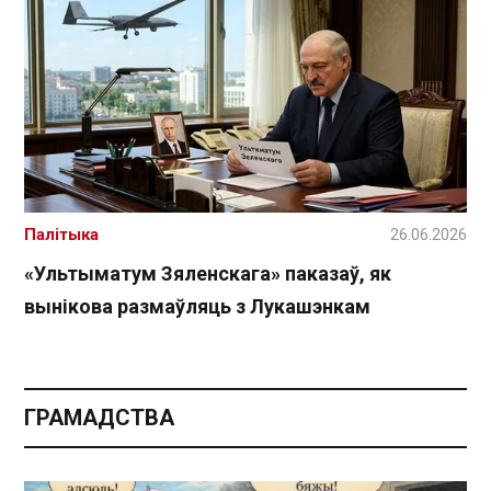
Палітыка
26.06.2026
«Ультыматум Зяленскага» паказаў, як
вынікова размаўляць з Лукашэнкам
ГРАМАДСТВА