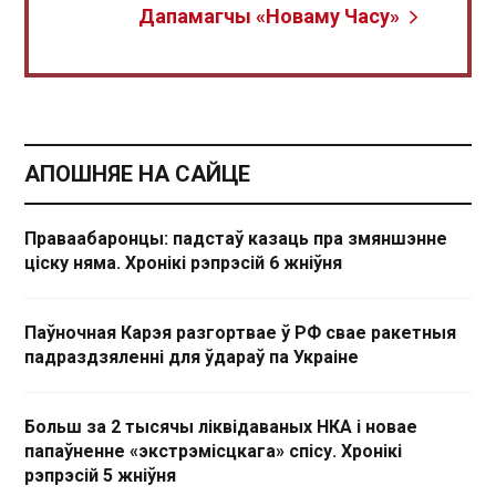
Дапамагчы «Новаму Часу»
АПОШНЯЕ НА САЙЦЕ
Праваабаронцы: падстаў казаць пра змяншэнне
ціску няма. Хронікі рэпрэсій 6 жніўня
Паўночная Карэя разгортвае ў РФ свае ракетныя
падраздзяленні для ўдараў па Украіне
Больш за 2 тысячы ліквідаваных НКА і новае
папаўненне «экстрэмісцкага» спісу. Хронікі
рэпрэсій 5 жніўня