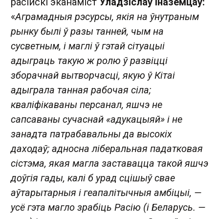
расійскі эканаміст
Уладзіслаў Іназемцаў:
«
Аграмадныя рэсурсы, якія на ўнутраным
рынку былі ў разы танней, чым на
сусветным, і маглі ў гэтай сітуацыі
адыграць такую ж ролю ў развіцці
зборачнай вытворчасці, якую ў Кітаі
адыграла танная рабочая сіла;
кваліфікаваны персанал, яшчэ не
сапсаваны сучаснай «адукацыяй» і не
занадта патрабавальны да высокіх
даходаў; адносна ліберальная падатковая
сістэма, якая магла заставацца такой яшчэ
доўгія гады, калі б урад сцішыў свае
аўтарытарныя і геапалітычныя амбіцыі, —
усё гэта магло зрабіць Расію (і Беларусь. —