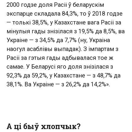
2000 годзе доля Расіі ў беларускім
экспарце складала 84,3%, то ў 2018 годзе
— толькі 38,5%, у Казахстане вага Расіі за
мінулыя гады знізілася з 19,5% да 8,5%, ва
Украіне — з 34,5% да 7,7% (ну, Украіна
наогул асаблівы выпадак). З імпартам з
Расіі за гэтыя гады адбывалася тое ж
самае. У Беларусі яго доля знізілася з
92,3% да 59,2%, у Казахстане — з 48,7% да
38,1%. Ва Украіне — з 26,2% да 14,2%».
А ці быў хлопчык?