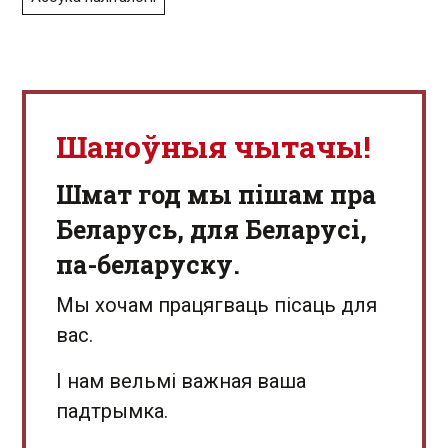
Шаноўныя чытачы!
Шмат год мы пішам пра
Беларусь, для Беларусі,
па-беларуску.
Мы хочам працягваць пісаць для
вас.
І нам вельмі важная ваша
падтрымка.