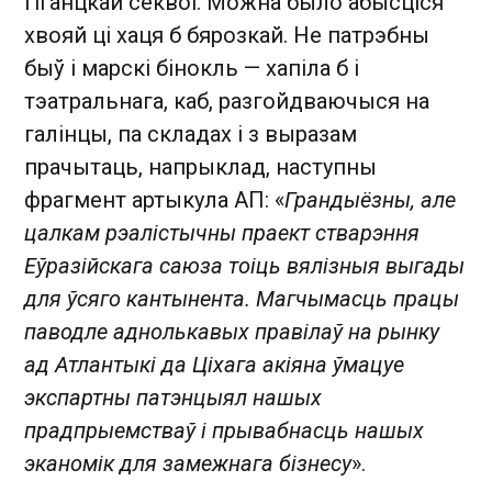
гіганцкай секвоі. Можна было абысціся
хвояй ці хаця б бярозкай. Не патрэбны
быў і марскі бінокль — хапіла б і
тэатральнага, каб, разгойдваючыся на
галінцы, па складах і з выразам
прачытаць, напрыклад, наступны
фрагмент артыкула АП: «
Грандыёзны, але
цалкам рэалістычны праект стварэння
Еўразійскага саюза тоіць вялізныя выгады
для ўсяго кантынента. Магчымасць працы
паводле аднолькавых правілаў на рынку
ад Атлантыкі да Ціхага акіяна ўмацуе
экспартны патэнцыял нашых
прадпрыемстваў і прывабнасць нашых
эканомік для замежнага бізнесу
».