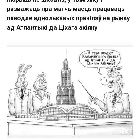
разважаць пра магчымасць працаваць
паводле аднолькавых правілаў на рынку
ад Атлантыкі да Ціхага акіяну