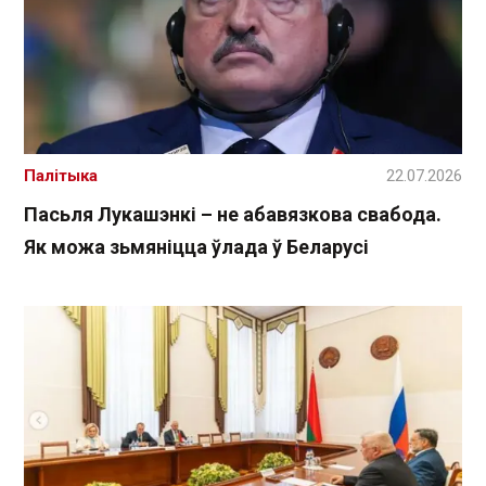
Палітыка
22.07.2026
Пасьля Лукашэнкі – не абавязкова свабода.
Як можа зьмяніцца ўлада ў Беларусі