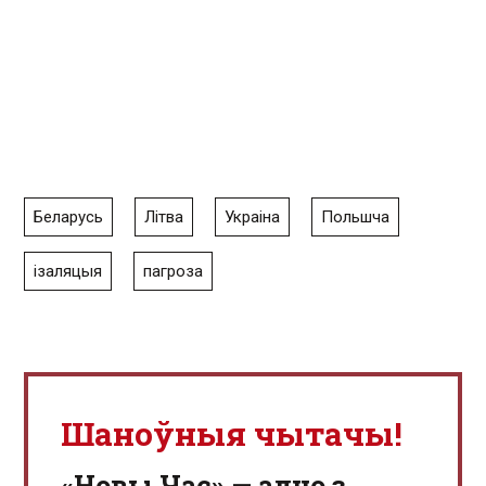
Беларусь
Літва
Украіна
Польшча
ізаляцыя
пагроза
Шаноўныя чытачы!
«Новы Час» — адно з