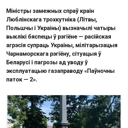
Міністры замежных спраў краін
Люблінскага трохкутніка (Літвы,
Польшчы і Украіны) вызначылі чатыры
выклікі бяспецы ў рэгіёне — расійская
агрэсія супраць Украіны, мілітарызацыя
Чарнаморскага рэгіёну, сітуацыя ў
Беларусі і пагрозы ад уводу ў
эксплуатацыю газаправоду «Паўночны
паток — 2».