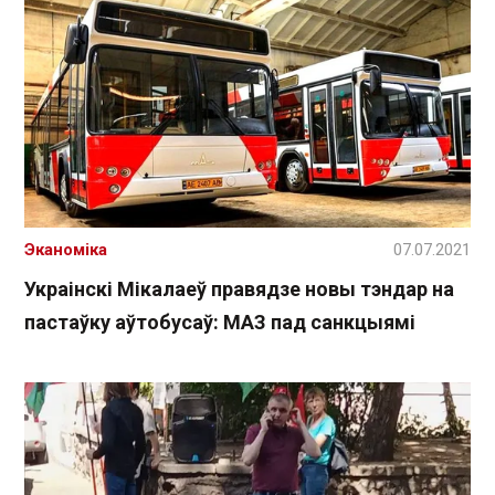
Эканоміка
07.07.2021
Украінскі Мікалаеў правядзе новы тэндар на
пастаўку аўтобусаў: МАЗ пад санкцыямі