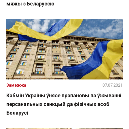
мяжы з Беларуссю
Замежжа
07.07.2021
Кабмін Украіны ўнясе прапановы па ўжыванні
персанальных санкцый да фізічных асоб
Беларусі