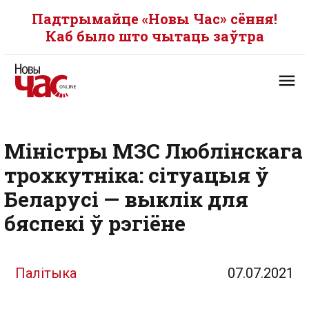
Падтрымайце «Новы Час» сёння!
Каб было што чытаць заўтра
Міністры МЗС Люблінскага
трохкутніка: сітуацыя ў
Беларусі — выклік для
бяспекі ў рэгіёне
Палітыка
07.07.2021