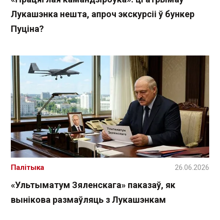
Лукашэнка нешта, апроч экскурсіі ў бункер
Пуціна?
Палітыка
26.06.2026
«Ультыматум Зяленскага» паказаў, як
вынікова размаўляць з Лукашэнкам