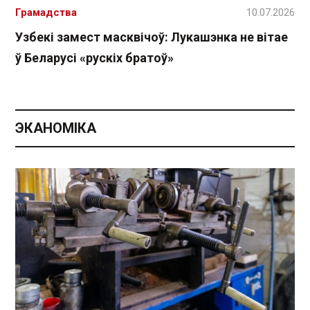
Грамадства
10.07.2026
Узбекі замест масквічоў: Лукашэнка не вітае
ў Беларусі «рускіх братоў»
ЭКАНОМІКА