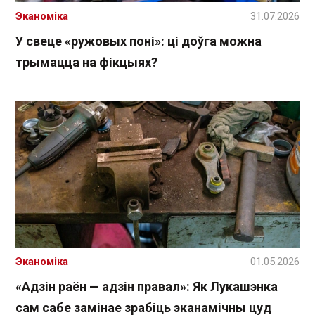
Эканоміка
31.07.2026
У свеце «ружовых поні»: ці доўга можна
трымацца на фікцыях?
Эканоміка
01.05.2026
«Адзін раён — адзін правал»: Як Лукашэнка
сам сабе замінае зрабіць эканамічны цуд