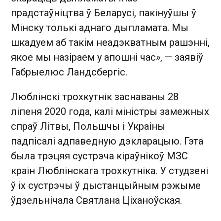
прадстаўніцтва ў Беларусі, пакінуўшы ў
Мінску толькі аднаго дыпламата. Мы
шкадуем аб такім неадэкватным рашэнні,
якое мы назіраем у апошні час», — заявіў
Габрыелюс Ландсбергіс.
Люблінскі трохкутнік заснаваны 28
ліпеня 2020 года, калі міністры замежных
спраў Літвы, Польшчы і Украіны
падпісалі адпаведную дэкларацыю. Гэта
была трэцяя сустрэча кіраўнікоў МЗС
краін Люблінскага трохкутніка. У студзені
ў іх сустрэчы ў дыстанцыйным рэжыме
ўдзельнічала Святлана Ціханоўская.