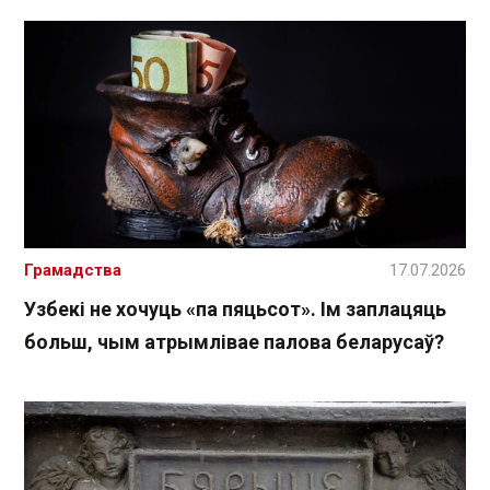
Грамадства
17.07.2026
Узбекі не хочуць «па пяцьсот». Ім заплацяць
больш, чым атрымлівае палова беларусаў?