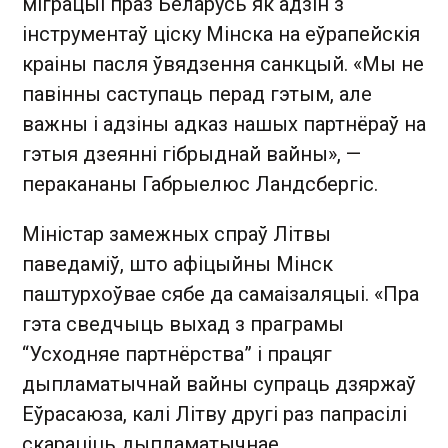
міграцыі праз Беларусь як адзін з
інструментаў ціску Мінска на еўрапейскія
краіны пасля ўвядзення санкцый. «Мы не
павінны саступаць перад гэтым, але
важны і адзіны адказ нашых партнёраў на
гэтыя дзеянні гібрыднай вайны», —
перакананы Габрыелюс Ландсбергіс.
Міністар замежных спраў Літвы
паведаміў, што афіцыйны Мінск
паштурхоўвае сябе да самаізаляцыі. «Пра
гэта сведчыць выхад з праграмы
“Усходняе партнёрства” і працяг
дыпламатычнай вайны супраць дзяржаў
Еўрасаюза, калі Літву другі раз папрасілі
скараціць дыпламатычнае