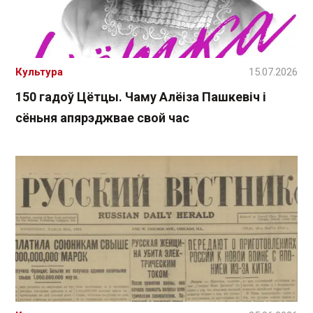
Культура
15.07.2026
150 гадоў Цётцы. Чаму Алёіза Пашкевіч і
сёньня апярэджвае свой час