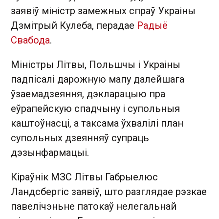
заявіў міністр замежных спраў Украіны
Дзмітрый Кулеба, перадае
Радыё
Свабода
.
Міністры Літвы, Польшчы і Украіны
падпісалі дарожную мапу далейшага
ўзаемадзеяння, дэкларацыю пра
еўрапейскую спадчыну і супольныя
каштоўнасці, а таксама ўхвалілі план
супольных дзеянняў супраць
дэзынфармацыі.
Кіраўнік МЗС Літвы Габрыелюс
Ландсбергіс заявіў, што разглядае рэзкае
павелічэньне патокаў нелегальнай