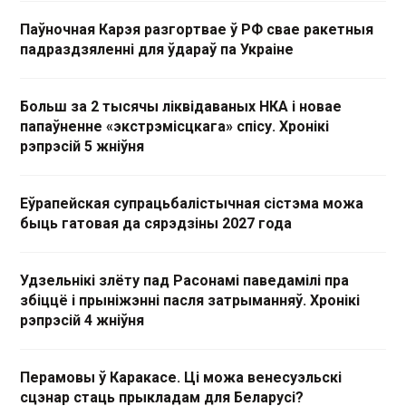
Паўночная Карэя разгортвае ў РФ свае ракетныя
падраздзяленні для ўдараў па Украіне
Больш за 2 тысячы ліквідаваных НКА і новае
папаўненне «экстрэмісцкага» спісу. Хронікі
рэпрэсій 5 жніўня
Еўрапейская супрацьбалістычная сістэма можа
быць гатовая да сярэдзіны 2027 года
Удзельнікі злёту пад Расонамі паведамілі пра
збіццё і прыніжэнні пасля затрыманняў. Хронікі
рэпрэсій 4 жніўня
Перамовы ў Каракасе. Ці можа венесуэльскі
сцэнар стаць прыкладам для Беларусі?