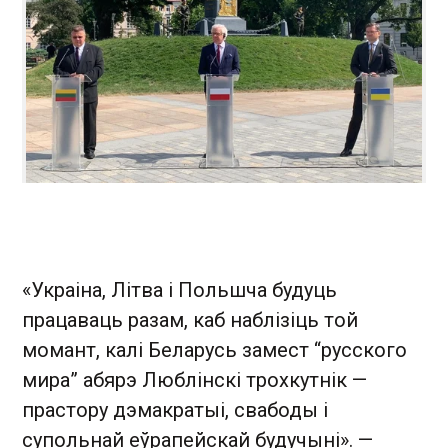
«Украіна, Літва і Польшча будуць
працаваць разам, каб наблізіць той
момант, калі Беларусь замест “русского
мира” абярэ Люблінскі трохкутнік —
прастору дэмакратыі, свабоды і
супольнай еўрапейскай будучыні». —