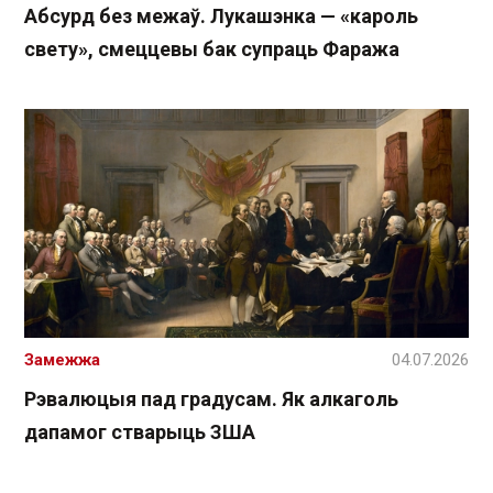
Абсурд без межаў. Лукашэнка — «кароль
свету», смеццевы бак супраць Фаража
Замежжа
04.07.2026
Рэвалюцыя пад градусам. Як алкаголь
дапамог стварыць ЗША