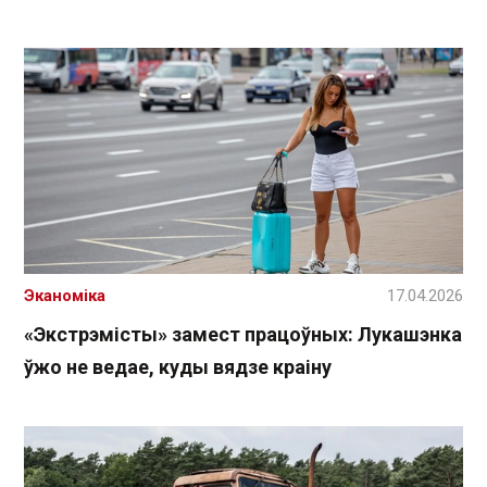
Эканоміка
17.04.2026
«Экстрэмісты» замест працоўных: Лукашэнка
ўжо не ведае, куды вядзе краіну