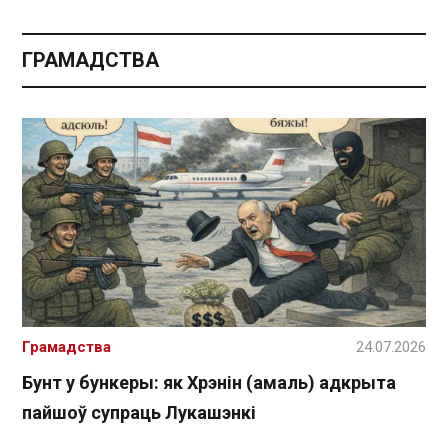
ГРАМАДСТВА
Грамадства
24.07.2026
Бунт у бункеры: як Хрэнін (амаль) адкрыта
пайшоў супраць Лукашэнкі