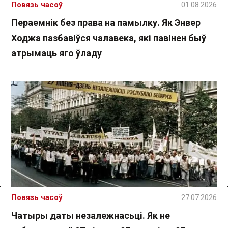
Повязь часоў
01.08.2026
Пераемнік без права на памылку. Як Энвер
Ходжа пазбавіўся чалавека, які павінен быў
атрымаць яго ўладу
Спасылка без VPN
Повязь часоў
27.07.2026
Чатыры даты незалежнасьці. Як не