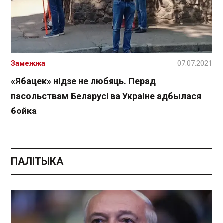
Замежжа
07.07.2021
«Ябацек» нідзе не любяць. Перад
пасольствам Беларусі ва Украіне адбылася
бойка
ПАЛІТЫКА