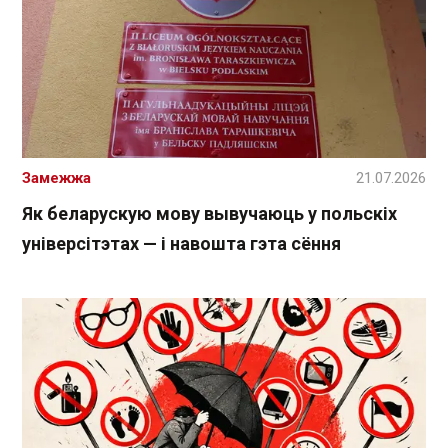
Замежжа
21.07.2026
Як беларускую мову вывучаюць у польскіх
універсітэтах — і навошта гэта сёння