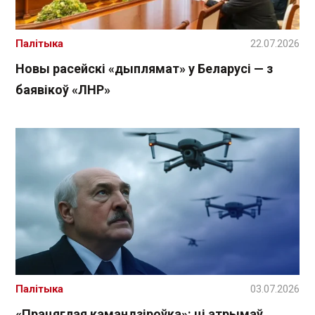
Палітыка
22.07.2026
Новы расейскі «дыплямат» у Беларусі — з
баявікоў «ЛНР»
Палітыка
03.07.2026
«Працяглая камандзіроўка»: ці атрымаў