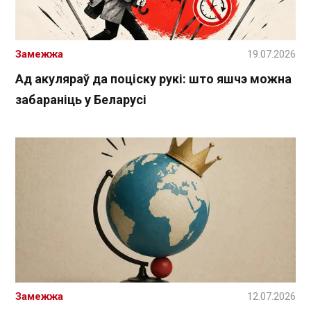
Замежжа
19.07.2026
Ад акуляраў да поціску рукі: што яшчэ можна
забараніць у Беларусі
Замежжа
12.07.2026