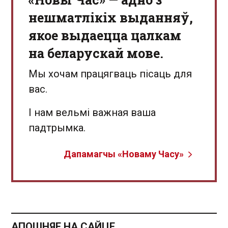
нешматлікіх выданняў,
якое выдаецца цалкам
на беларускай мове.
Мы хочам працягваць пісаць для
вас.
І нам вельмі важная ваша
падтрымка.
Дапамагчы «Новаму Часу»
АПОШНЯЕ НА САЙЦЕ