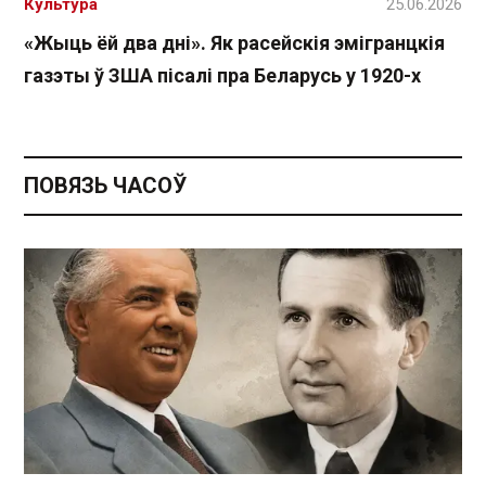
Культура
25.06.2026
«Жыць ёй два дні». Як расейскія эмігранцкія
газэты ў ЗША пісалі пра Беларусь у 1920-х
ПОВЯЗЬ ЧАСОЎ