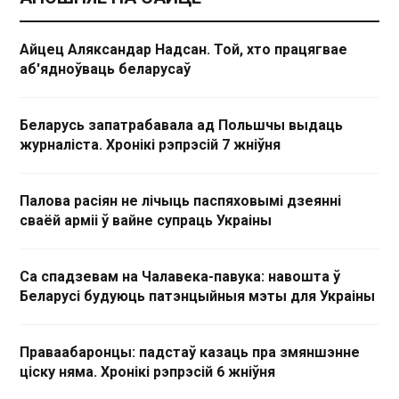
Айцец Аляксандар Надсан. Той, хто працягвае
аб'ядноўваць беларусаў
Беларусь запатрабавала ад Польшчы выдаць
журналіста. Хронікі рэпрэсій 7 жніўня
Палова расіян не лічыць паспяховымі дзеянні
сваёй арміі ў вайне супраць Украіны
Са спадзевам на Чалавека-павука: навошта ў
Беларусі будуюць патэнцыйныя мэты для Украіны
Праваабаронцы: падстаў казаць пра змяншэнне
ціску няма. Хронікі рэпрэсій 6 жніўня