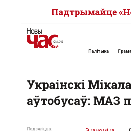
Падтрымайце «Но
Палітыка
Грам
Украінскі Мікал
аўтобусаў: МАЗ 
Эканоміка