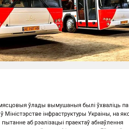
мясцовыя ўлады вымушаныя былі ўхваліць па
ў Міністэрстве інфраструктуры Украіны, на як
 пытанне аб рэалізацыі праектаў абнаўлення