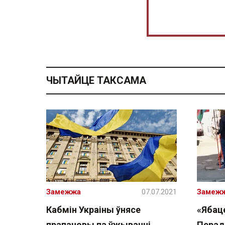
ЧЫТАЙЦЕ ТАКСАМА
Замежжа
07.07.2021
Замеж
Кабмін Украіны ўнясе
«Ябаце
прапановы па ўжыванні
Перад