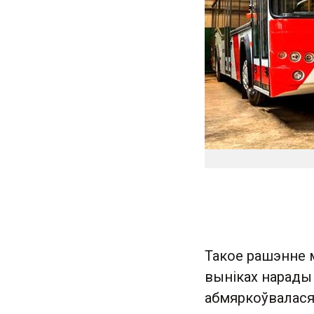
Такое рашэнне 
выніках нарады 
абмяркоўвалася