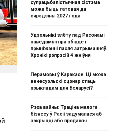
супрацьбалістычная сістэма
можа быць гатовая да
сярэдзіны 2027 года
Удзельнікі злёту пад Расонамі
паведамілі пра збіццё і
прыніжэнні пасля затрыманняў.
Хронікі рэпрэсій 4 жніўня
Перамовы ў Каракасе. Ці можа
венесуэльскі сцэнар стаць
прыкладам для Беларусі?
Рэха вайны: Траціна малога
бізнесу ў Расіі задумалася аб
ой
закрыцці або продажы