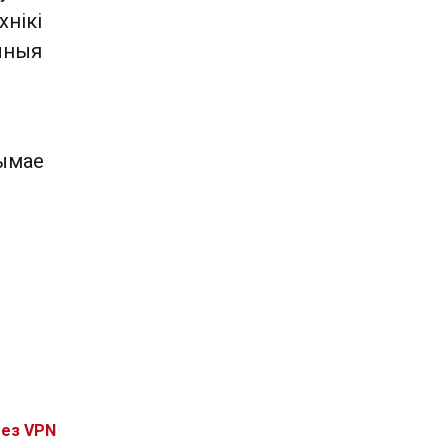
хнікі
ачныя
рымае
і
без VPN