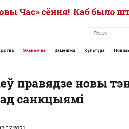
вы Час» сёння!
Каб было шт
адства
Эканоміка
Замежжа
Культура
Повязь
аеў правядзе новы тэ
пад санкцыямі
07.07.2021