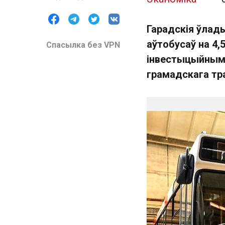
Гарадскія ўлад
аўтобусаў на 4,
Спасылка без VPN
інвестыцыйным 
грамадскага тр