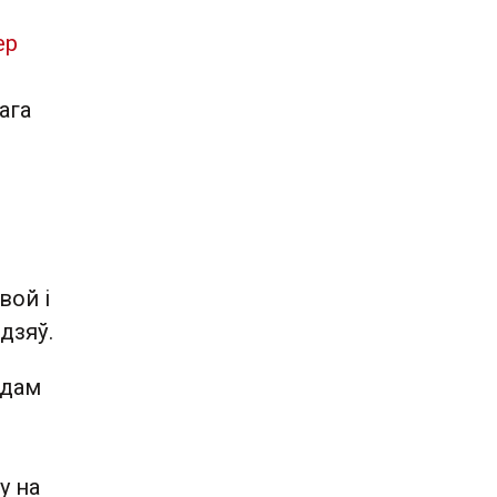
ер
ага
вой і
дзяў.
адам
у на