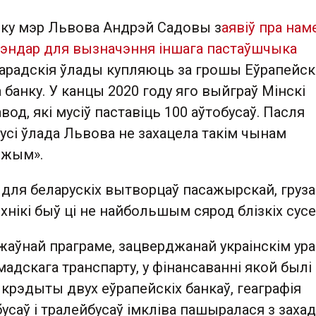
віку мэр Львова Андрэй Садовы з
аявіў пра нам
тэндар для вызначэння іншага пастаўшчыка
 гарадскія ўлады купляюць за грошы Еўрапейск
банку. У канцы 2020 году яго выйграў Мінскі
вод, які мусіў паставіць 100 аўтобусаў. Пасля
усі ўлада Львова не захацела такім чынам
эжым».
 для беларускіх вытворцаў пасажырскай, груза
нікі быў ці не найбольшым сярод блізкіх сусе
аўнай праграме, зацверджанай украінскім ур
адскага транспарту, у фінансаванні якой былі
 крэдыты двух еўрапейскіх банкаў, геаграфія
бусаў і тралейбусаў імкліва пашыралася з захад