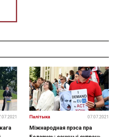
.07.2021
Палітыка
07.07.2021
кага
Міжнародная прэса пра
ў
Беларусь: санкцыі супраць