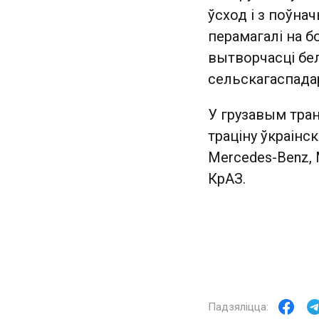
ўсход і з поўна
перамагалі на б
вытворчасці бел
сельскагаспадар
У грузавым тра
траціну ўкраін
Mercedes-Benz, M
КрАЗ.