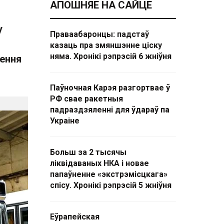
АПОШНЯЕ НА САЙЦЕ
у
Праваабаронцы: падстаў
казаць пра змяншэнне ціску
няма. Хронікі рэпрэсій 6 жніўня
ення
Паўночная Карэя разгортвае ў
РФ свае ракетныя
падраздзяленні для ўдараў па
Украіне
Больш за 2 тысячы
ліквідаваных НКА і новае
папаўненне «экстрэмісцкага»
спісу. Хронікі рэпрэсій 5 жніўня
Еўрапейская