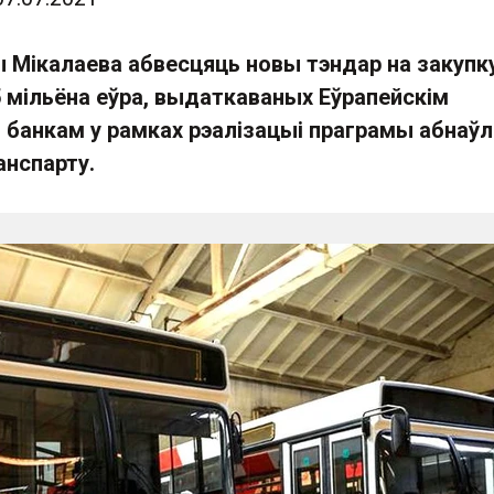
ы Мікалаева абвесцяць новы тэндар на закупк
5 мільёна еўра, выдаткаваных Еўрапейскім
банкам у рамках рэалізацыі праграмы абнаўл
анспарту.