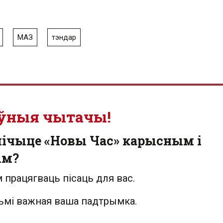
МАЗ
тэндар
ўныя чытачы!
лічыце «Новы Час» карысным і
ым?
 працягваць пісаць для вас.
льмі важная ваша падтрымка.