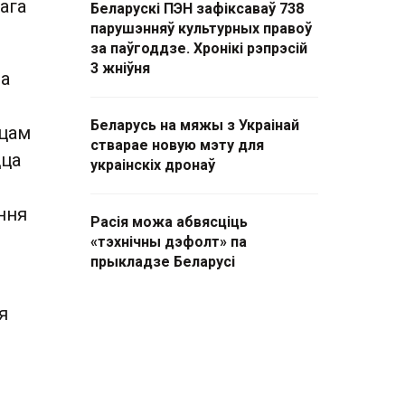
ага
Беларускі ПЭН зафіксаваў 738
парушэнняў культурных правоў
за паўгоддзе. Хронікі рэпрэсій
3 жніўня
ва
Беларусь на мяжы з Украінай
жцам
стварае новую мэту для
цца
украінскіх дронаў
ння
Расія можа абвясціць
«тэхнічны дэфолт» па
прыкладзе Беларусі
я