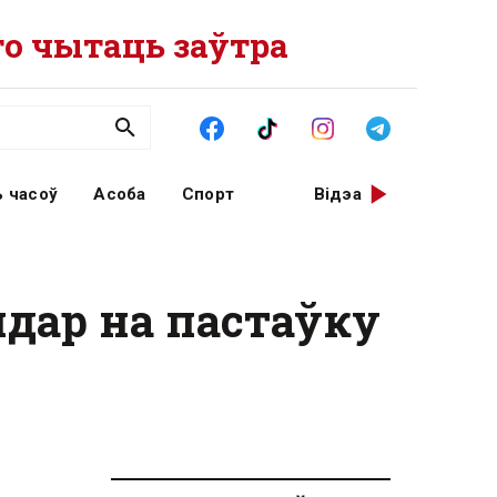
о чытаць заўтра
 часоў
Асоба
Спорт
Відэа
ндар на пастаўку