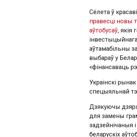
Сёлета ў краса
правесці новы 
аўтобусаў
, якія
інвестыцыйнага 
аўтамабільны за
выбараў у Белар
«фінансаваць р
Украінскі рынак
спецыяльнай тэх
Дзякуючы дзярж
для замены грам
задзейнічаныя і
беларускіх аўто