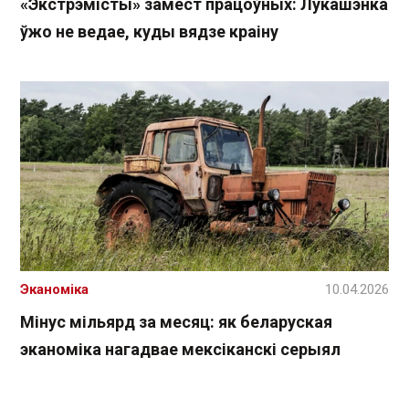
«Экстрэмісты» замест працоўных: Лукашэнка
ўжо не ведае, куды вядзе краіну
Эканоміка
10.04.2026
Мінус мільярд за месяц: як беларуская
эканоміка нагадвае мексіканскі серыял