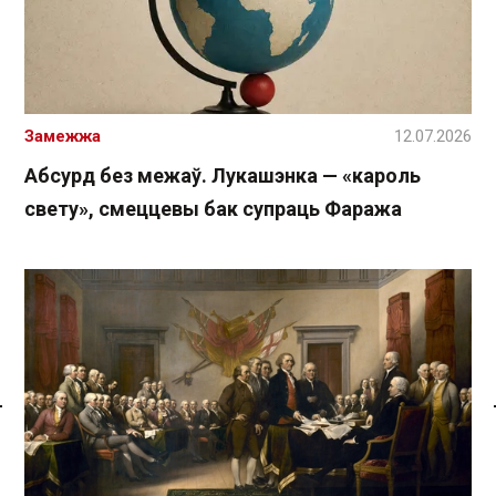
Замежжа
12.07.2026
Абсурд без межаў. Лукашэнка — «кароль
свету», смеццевы бак супраць Фаража
Спасылка без VPN