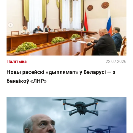
Палітыка
22.07.2026
Новы расейскі «дыплямат» у Беларусі — з
баявікоў «ЛНР»