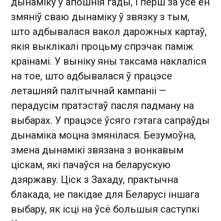
дынаміку ў апошнія гады, і перш за ўсё ён
змяніў сваю дынаміку ў звязку з тым,
што адбывалася вакол дарожных картаў,
якія выклікалі процьму спрэчак паміж
краінамі. У выніку яны таксама наклаліся
на тое, што адбывалася ў працэсе
леташняй палітычнай кампаніі —
перадусім пратэстаў пасля падману на
выбарах. У працэсе ўсяго гэтага сапраўды
дынаміка моцна змянілася. Безумоўна,
змена дынамікі звязана з вонкавым
ціскам, які пачаўся на беларускую
дзяржаву. Ціск з Захаду, практычна
блакада, не пакідае для Беларусі іншага
выбару, як ісці на ўсё большыя саступкі