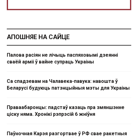
АПОШНЯЕ НА САЙЦЕ
Палова расіян не лічыць паспяховымі дзеянні
сваёй арміі ў вайне супраць Украіны
Са спадзевам на Чалавека-павука: навошта ў
Беларусі будуюць патэнцыйныя мэты для Украіны
Праваабаронцы: падстаў казаць пра змяншэнне
ціску няма. Хронікі рэпрэсій 6 жніўня
Паўночная Карэя разгортвае ў РФ свае ракетныя