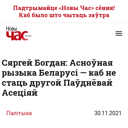
Падтрымайце «Новы Час» сёння!
Каб было што чытаць заўтра
Сяргей Богдан: Асноўная
рызыка Беларусі — каб не
стаць другой Паўднёвай
Асеціяй
Палітыка
30.11.2021