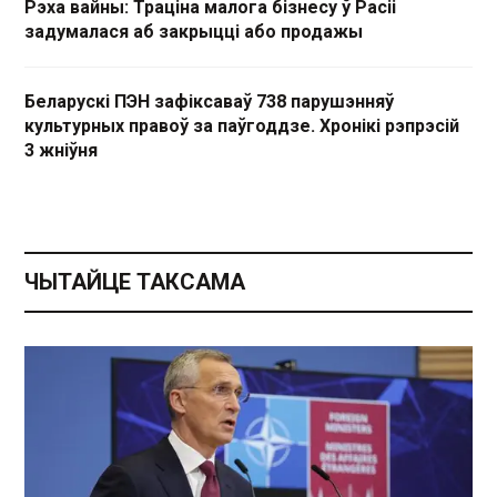
Рэха вайны: Траціна малога бізнесу ў Расіі
задумалася аб закрыцці або продажы
Беларускі ПЭН зафіксаваў 738 парушэнняў
культурных правоў за паўгоддзе. Хронікі рэпрэсій
3 жніўня
ЧЫТАЙЦЕ ТАКСАМА