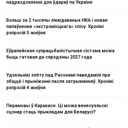
падраздзяленні для ўдараў па Украіне
Больш за 2 тысячы ліквідаваных НКА і новае
папаўненне «экстрэмісцкага» спісу. Хронікі
рэпрэсій 5 жніўня
Еўрапейская супрацьбалістычная сістэма можа
быць гатовая да сярэдзіны 2027 года
Удзельнікі злёту пад Расонамі паведамілі пра
збіццё і прыніжэнні пасля затрыманняў. Хронікі
рэпрэсій 4 жніўня
Перамовы ў Каракасе. Ці можа венесуэльскі
сцэнар стаць прыкладам для Беларусі?