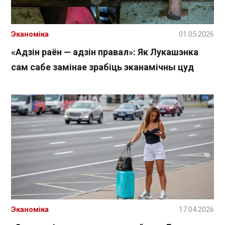
Эканоміка
01.05.2026
«Адзін раён — адзін правал»: Як Лукашэнка
сам сабе замінае зрабіць эканамічны цуд
Эканоміка
17.04.2026