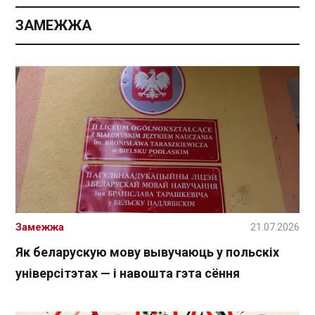
ЗАМЕЖЖА
Замежжа
21.07.2026
Як беларускую мову вывучаюць у польскіх
універсітэтах — і навошта гэта сёння