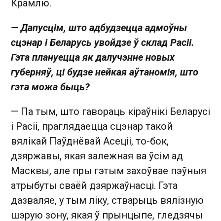
Крамлю.
— Дапусцім, што адбудзецца адмоўны
сцэнар і Беларусь увойдзе ў склад Расіі.
Гэта плануецца як далучэнне новых
губерняў, ці будзе нейкая аўтаномія, што
гэта можа быць?
— Па тым, што гавораць кіраўнікі Беларусі
і Расіі, праглядаецца сцэнар такой
вялікай Паўднёвай Асеціі, то-бок,
дзяржавы, якая залежная ва ўсім ад
Масквы, але пры гэтым захоўвае пэўныя
атрыбуты сваёй дзяржаўнасці. Гэта
дазваляе, у тым ліку, стварыць вялізную
шэрую зону, якая ў прынцыпе, гледзячы