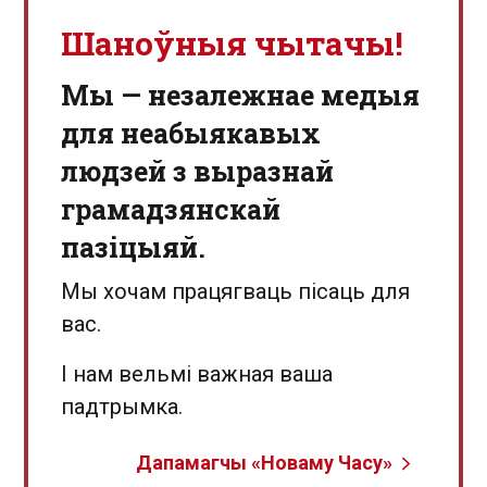
Шаноўныя чытачы!
Мы — незалежнае медыя
для неабыякавых
людзей з выразнай
грамадзянскай
пазіцыяй.
Мы хочам працягваць пісаць для
вас.
І нам вельмі важная ваша
падтрымка.
Дапамагчы «Новаму Часу»