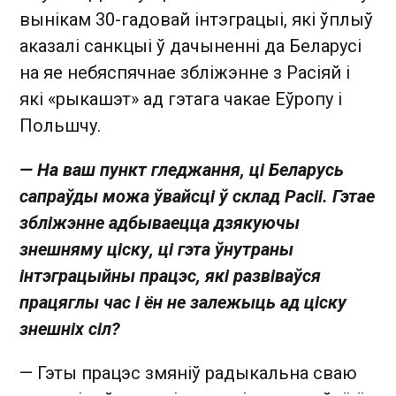
вынікам 30-гадовай інтэграцыі, які ўплыў
аказалі санкцыі ў дачыненні да Беларусі
на яе небяспячнае збліжэнне з Расіяй і
які «рыкашэт» ад гэтага чакае Еўропу і
Польшчу.
— На ваш пункт гледжання, ці Беларусь
сапраўды можа ўвайсці ў склад Расіі. Гэтае
збліжэнне адбываецца дзякуючы
знешняму ціску, ці гэта ўнутраны
інтэграцыйны працэс, які развіваўся
працяглы час і ён не залежыць ад ціску
знешніх сіл?
— Гэты працэс змяніў радыкальна сваю