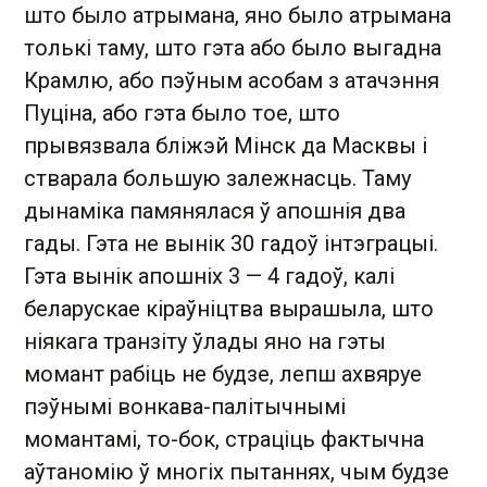
што было атрымана, яно было атрымана
толькі таму, што гэта або было выгадна
Крамлю, або пэўным асобам з атачэння
Пуціна, або гэта было тое, што
прывязвала бліжэй Мінск да Масквы і
стварала большую залежнасць. Таму
дынаміка памянялася ў апошнія два
гады. Гэта не вынік 30 гадоў інтэграцыі.
Гэта вынік апошніх 3 — 4 гадоў, калі
беларускае кіраўніцтва вырашыла, што
ніякага транзіту ўлады яно на гэты
момант рабіць не будзе, лепш ахвяруе
пэўнымі вонкава-палітычнымі
момантамі, то-бок, страціць фактычна
аўтаномію ў многіх пытаннях, чым будзе