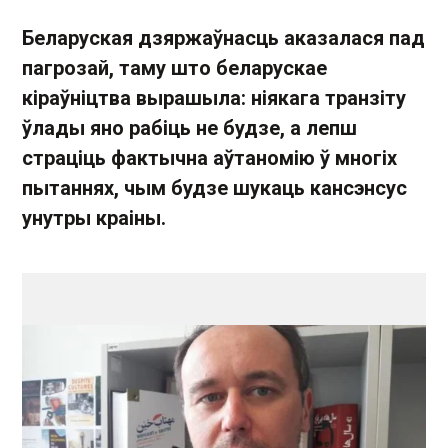
Беларуская дзяржаўнасць аказалася пад
пагрозай, таму што беларускае
кіраўніцтва вырашыла: ніякага транзіту
ўлады яно рабіць не будзе, а лепш
страціць фактычна аўтаномію ў многіх
пытаннях, чым будзе шукаць кансэнсус
унутры краіны.