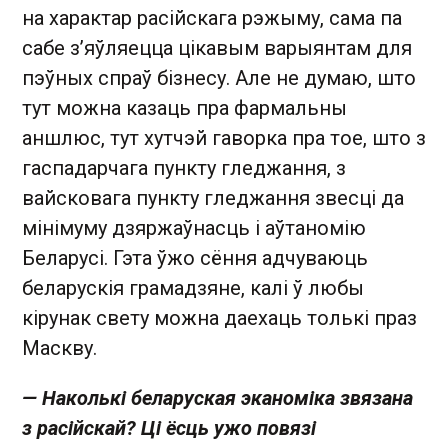
на характар расійскага рэжыму, сама па
сабе з’яўляецца цікавым варыянтам для
пэўных спраў бізнесу. Але не думаю, што
тут можна казаць пра фармальны
аншлюс, тут хутчэй гаворка пра тое, што з
гаспадарчага пункту гледжання, з
вайсковага пункту гледжання звесці да
мінімуму дзяржаўнасць і аўтаномію
Беларусі. Гэта ўжо сёння адчуваюць
беларускія грамадзяне, калі ў любы
кірунак свету можна даехаць толькі праз
Маскву.
— Наколькі беларуская эканоміка звязана
з расійскай? Ці ёсць ужо повязі