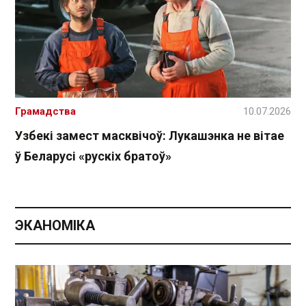
Грамадства
10.07.2026
Узбекі замест масквічоў: Лукашэнка не вітае
ў Беларусі «рускіх братоў»
ЭКАНОМІКА