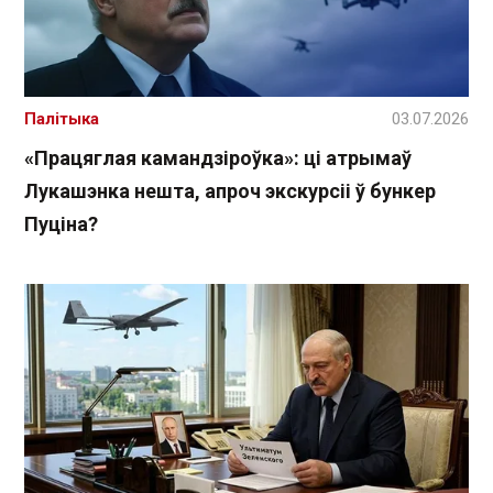
Палітыка
03.07.2026
«Працяглая камандзіроўка»: ці атрымаў
Лукашэнка нешта, апроч экскурсіі ў бункер
Пуціна?