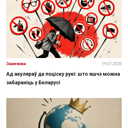
Замежжа
19.07.2026
Ад акуляраў да поціску рукі: што яшчэ можна
забараніць у Беларусі