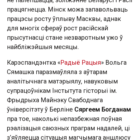
працягнецца. Мінск можа запавольваць
працэсы росту ўплыву Масквы, аднак
для многіх сфераў рост расійскай
прысутнасці стане незваротным ужо ў
найбліжэйшыя месяцы.
Карэспандэнтка «
Радыё Рацыя
» Вольга
Сямашка паразмаўляла з аўтарам
аналітычнага матэрыялу, навуковым
супрацоўнікам Інстытута гісторыі ім.
Фрыдрыха Майнэку Свабоднага
ўніверсітэту ў Берліне
Сяргеем Богданам
пра тое, наколькі непазбежная поўная
рэалізацыя саюзных праграм надалей, ці
з’яўляецца сітуацыя магчымага аншлюсу