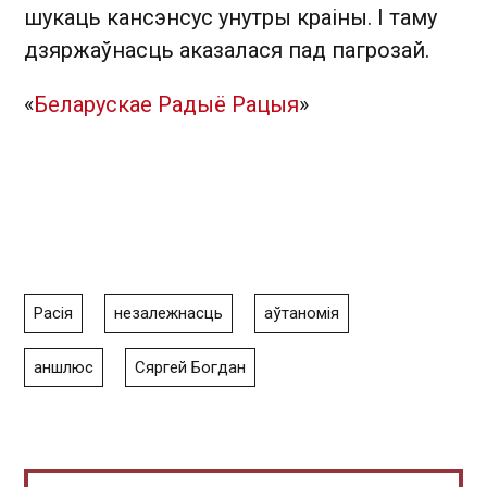
шукаць кансэнсус унутры краіны. І таму
дзяржаўнасць аказалася пад пагрозай.
«
Беларускае Радыё Рацыя
»
Расія
незалежнасць
аўтаномія
аншлюс
Сяргей Богдан