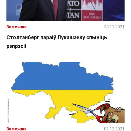
Замежжа
30.11.2021
Столтэнберг параіў Лукашэнку спыніць
рэпрэсіі
Замежжа
01.12.2021