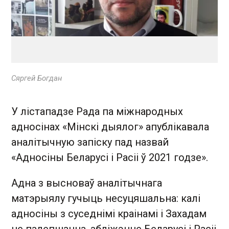
Сяргей Богдан
У лістападзе Рада па міжнародных
адносінах «Мінскі дыялог» апублікавала
аналітычную запіску пад назвай
«Адносіны Беларусі і Расіі ў 2021 годзе».
Адна з высноваў аналітычнага
матэрыялу гучыць несуцяшальна: калі
адносіны з суседнімі краінамі і Захадам
не палепшацца, збліжэнне Беларусі і Расіі