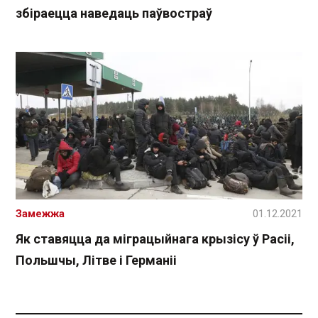
збіраецца наведаць паўвостраў
Замежжа
01.12.2021
Як ставяцца да міграцыйнага крызісу ў Расіі,
Польшчы, Літве і Германіі