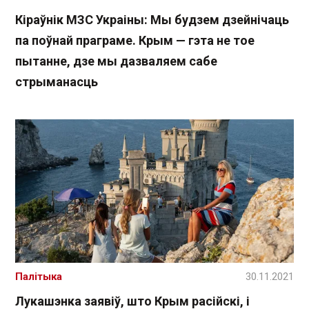
Кіраўнік МЗС Украіны: Мы будзем дзейнічаць
па поўнай праграме. Крым — гэта не тое
пытанне, дзе мы дазваляем сабе
стрыманасць
Палітыка
30.11.2021
Лукашэнка заявіў, што Крым расійскі, і