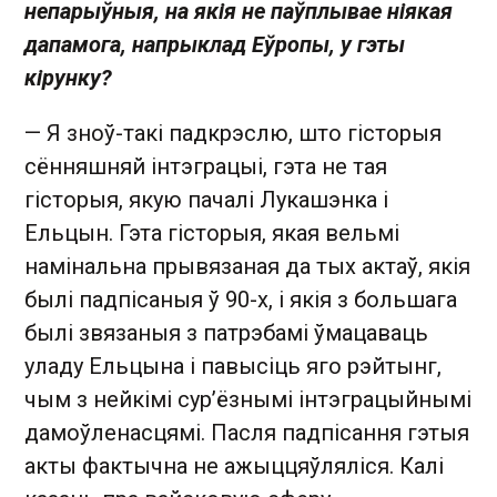
непарыўныя, на якія не паўплывае ніякая
дапамога, напрыклад Еўропы, у гэты
кірунку?
— Я зноў-такі падкрэслю, што гісторыя
сённяшняй інтэграцыі, гэта не тая
гісторыя, якую пачалі Лукашэнка і
Ельцын. Гэта гісторыя, якая вельмі
намінальна прывязаная да тых актаў, якія
былі падпісаныя ў 90-х, і якія з большага
былі звязаныя з патрэбамі ўмацаваць
уладу Ельцына і павысіць яго рэйтынг,
чым з нейкімі сур’ёзнымі інтэграцыйнымі
дамоўленасцямі. Пасля падпісання гэтыя
акты фактычна не ажыццяўляліся. Калі