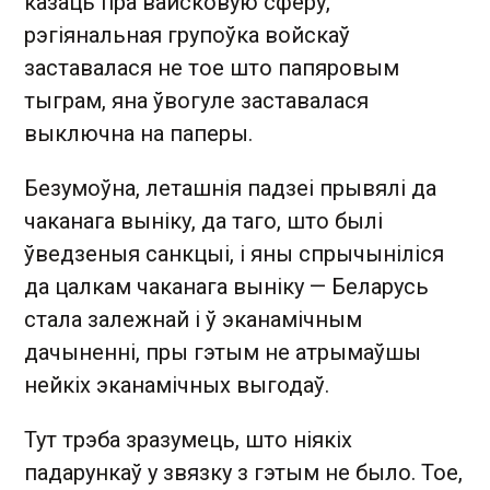
казаць пра вайсковую сферу,
рэгіянальная групоўка войскаў
заставалася не тое што папяровым
тыграм, яна ўвогуле заставалася
выключна на паперы.
Безумоўна, леташнія падзеі прывялі да
чаканага выніку, да таго, што былі
ўведзеныя санкцыі, і яны спрычыніліся
да цалкам чаканага выніку — Беларусь
стала залежнай і ў эканамічным
дачыненні, пры гэтым не атрымаўшы
нейкіх эканамічных выгодаў.
Тут трэба зразумець, што ніякіх
падарункаў у звязку з гэтым не было. Тое,