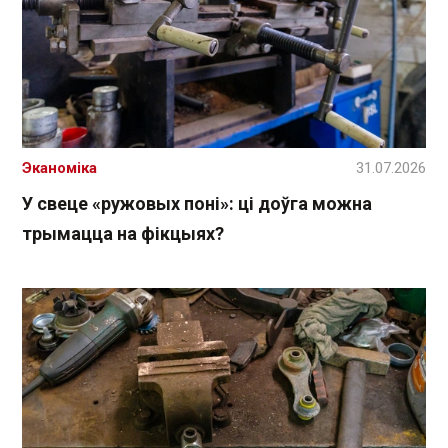
Эканоміка
31.07.2026
У свеце «ружовых поні»: ці доўга можна
трымацца на фікцыях?