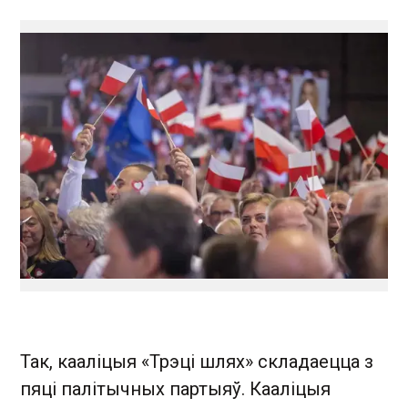
Так, кааліцыя «Трэці шлях» складаецца з
пяці палітычных партыяў. Кааліцыя