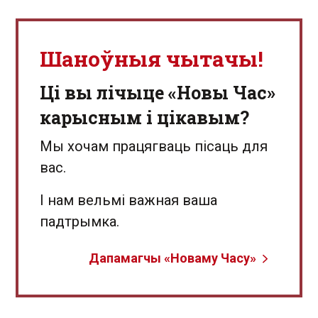
Шаноўныя чытачы!
Ці вы лічыце «Новы Час»
карысным і цікавым?
Мы хочам працягваць пісаць для
вас.
І нам вельмі важная ваша
падтрымка.
Дапамагчы «Новаму Часу»