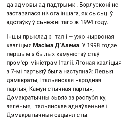
да адмовы ад падтрымкі. Бэрлусконі не
заставалася нічога іншага, як сысьці ў
адстаўку ў сьнежні таго ж 1994 году.
Іншы прыклад з Італіі — ужо чырвоная
кааліцыя
Масіма Д’Алема
. У 1998 годзе
першым з былых камуністаў стаў
прэм'ер-міністрам Італіі. Ягоная кааліцыя
з 7-мі партыяў была наступнай: Левыя
дэмакраты, Італьянская народная
партыя, Камуністычная партыя,
Дэмакратычны зьвяз за рэспубліку,
зялёныя, Італьянскае аднаўленьне і
Дэмакратычныя сацыялісты.