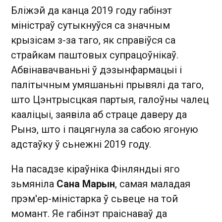
Бліжэй да канца 2019 году габінэт
міністраў сутыкнуўся са значным
крызісам з-за таго, як справіўся са
страйкам паштовых супрацоўнікаў.
Абвінавачваньні ў дэзынфармацыі і
палітычным умяшаньні прывялі да таго,
што Цэнтрысцкая партыя, галоўны чалец
кааліцыі, заявіла аб страце даверу да
Рынэ, што і пацягнула за сабою ягоную
адстаўку ў сьнежні 2019 году.
На пасадзе кіраўніка Фінляндыі яго
зьмяніла
Сана Марын
, самая маладая
прэм'ер-міністарка ў сьвеце на той
момант. Яе габінэт праіснаваў да