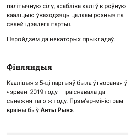
палітычную сілу, асабліва калі ў кіроўную
кааліцыю ўваходзяць цалкам розныя па
сваёй ідэалёгіі партыі.
Пяройдзем да некаторых прыкладаў.
Фінляндыя
Кааліцыя з 5-ці партыяў была ўтвораная ў
чэрвені 2019 году і праіснавала да
сьнежня таго ж году. Прэм’ер-міністрам
краіны быў
Анты Рынэ
.