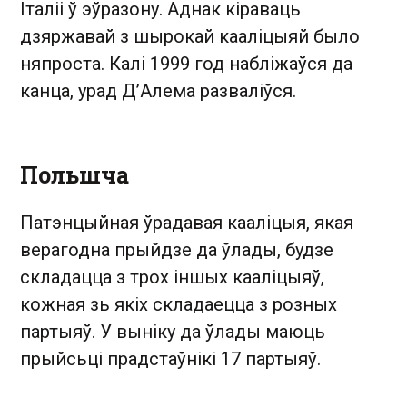
Італіі ў эўразону. Аднак кіраваць
дзяржавай з шырокай кааліцыяй было
няпроста. Калі 1999 год набліжаўся да
канца, урад Д’Алема разваліўся.
Польшча
Патэнцыйная ўрадавая кааліцыя, якая
верагодна прыйдзе да ўлады, будзе
складацца з трох іншых кааліцыяў,
кожная зь якіх складаецца з розных
партыяў. У выніку да ўлады маюць
прыйсьці прадстаўнікі 17 партыяў.