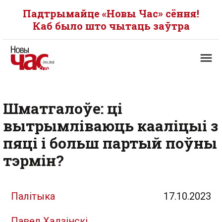
Падтрымайце «Новы Час» сёння!
Каб было што чытаць заўтра
Шматгалоўе: ці
вытрымліваюць кааліцыі з
пяці і больш партый поўны
тэрмін?
Палітыка
17.10.2023
Павел Хадзінскі