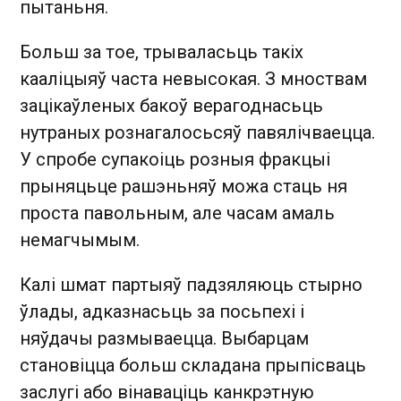
пытаньня.
Больш за тое, трываласьць такіх
кааліцыяў часта невысокая. З мноствам
зацікаўленых бакоў верагоднасьць
нутраных рознагалосьсяў павялічваецца.
У спробе супакоіць розныя фракцыі
прыняцьце рашэньняў можа стаць ня
проста павольным, але часам амаль
немагчымым.
Калі шмат партыяў падзяляюць стырно
ўлады, адказнасьць за посьпехі і
няўдачы размываецца. Выбарцам
становіцца больш складана прыпісваць
заслугі або вінаваціць канкрэтную