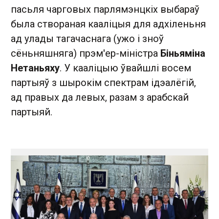
пасьля чарговых парлямэнцкіх выбараў
была створаная кааліцыя для адхіленьня
ад улады тагачаснага (ужо і зноў
сёньняшняга) прэм'ер-міністра
Біньяміна
Нетаньяху
. У кааліцыю ўвайшлі восем
партыяў з шырокім спектрам ідэалёгій,
ад правых да левых, разам з арабскай
партыяй.