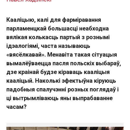
Кааліцыю, калі для фарміравання
парламенцкай большасці неабходна
вялікая колькасць партый з рознымі
ідэалогіямі, часта называюць
«вясёлкавай». Менавіта такая сітуацыя
вымалёўваецца пасля польскіх выбараў,
дзе краінай будзе кіраваць кааліцыя
кааліцый. Наколькі эфектыўна кіруюць
падобныя спалучэнні розных поглядаў і
ці вытрымліваюць яны выпрабаванне
часам?