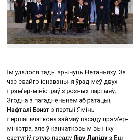
Ім удалося тады зрынуць Нетаньяху. За
час свайго існаваньня ўрад меў двух
прэм'ер-міністраў з розных партыяў.
Згодна з пагадненьнем аб ратацыі,
Нафталі Бэнэт
з партыі Яміны
першапачаткова займаў пасаду прэм'ер-
міністра, але ў канчатковым выніку
саступіў гэтую пасаду
Яіру Лапіду
з Еш