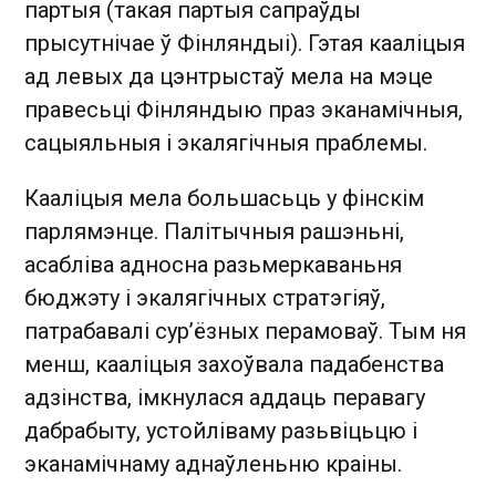
партыя (такая партыя сапраўды
прысутнічае ў Фінляндыі). Гэтая кааліцыя
ад левых да цэнтрыстаў мела на мэце
правесьці Фінляндыю праз эканамічныя,
сацыяльныя і экалягічныя праблемы.
Кааліцыя мела большасьць у фінскім
парлямэнце. Палітычныя рашэньні,
асабліва адносна разьмеркаваньня
бюджэту і экалягічных стратэгіяў,
патрабавалі сур’ёзных перамоваў. Тым ня
менш, кааліцыя захоўвала падабенства
адзінства, імкнулася аддаць перавагу
дабрабыту, устойліваму разьвіцьцю і
эканамічнаму аднаўленьню краіны.