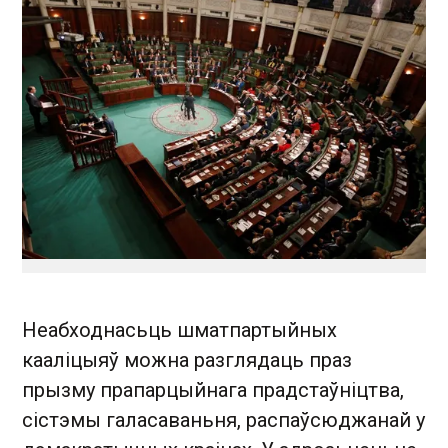
Неабходнасьць шматпартыйных
кааліцыяў можна разглядаць праз
прызму прапарцыйнага прадстаўніцтва,
сістэмы галасаваньня, распаўсюджанай у