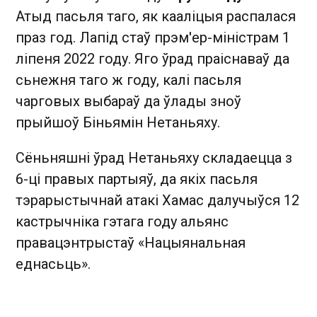
Атыд пасьля таго, як кааліцыя распалася
праз год. Лапід стаў прэм'ер-міністрам 1
ліпеня 2022 году. Яго ўрад праіснаваў да
сьнежня таго ж году, калі пасьля
чарговых выбараў да ўлады зноў
прыйшоў Біньямін Нетаньяху.
Сёньняшні ўрад Нетаньяху складаецца з
6-ці правых партыяў, да якіх пасьля
тэрарыстычнай атакі Хамас далучыўся 12
кастрычніка гэтага году альянс
правацэнтрыстаў «Нацыянальная
еднасьць».