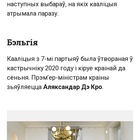
наступных выбараў, на якіх кааліцыя
атрымала паразу.
Бэльгія
Кааліцыя з 7-мі партыяў была ўтвораная ў
кастрычніку 2020 году і кіруе краінай да
сёньня. Прэм’ер-міністрам краіны
зьяўляецца
Аляксандар Дэ Кро
.