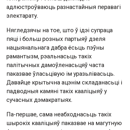
адлюстроўваюць разнастайныя перавагі
электарату.
Нягледзячы на тое, што ў ідэі супраца
пяці і больш розных партыяў дзеля
нацыянальнага дабра ёсьць пэўны
рамантызм, рэальнасьць такіх
палітычных дамоўленасьцяў часта
паказвае ўласьцівую ім уразьлівасьць.
Давайце крытычна ацэнім складанасьці і
падводныя камяні такіх кааліцыяў у
сучасных дэмакратыях.
Па-першае, сама неабходнасьць такіх
шырокіх кааліцыяў паказвае на магутную