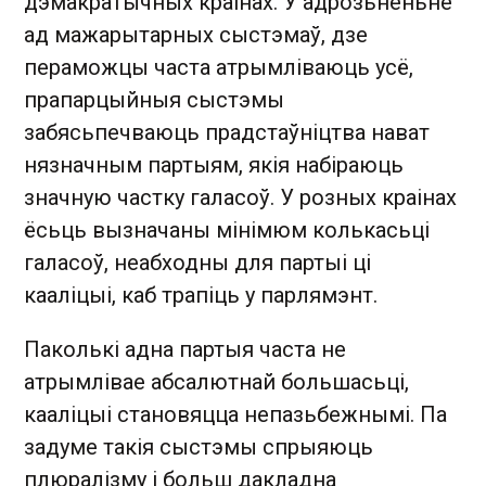
дэмакратычных краінах. У адрозьненьне
ад мажарытарных сыстэмаў, дзе
пераможцы часта атрымліваюць усё,
прапарцыйныя сыстэмы
забясьпечваюць прадстаўніцтва нават
нязначным партыям, якія набіраюць
значную частку галасоў. У розных краінах
ёсьць вызначаны мінімюм колькасьці
галасоў, неабходны для партыі ці
кааліцыі, каб трапіць у парлямэнт.
Паколькі адна партыя часта не
атрымлівае абсалютнай большасьці,
кааліцыі становяцца непазьбежнымі. Па
задуме такія сыстэмы спрыяюць
плюралізму і больш дакладна