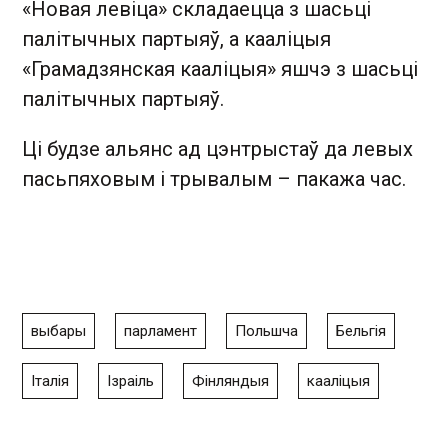
«Новая левіца» складаецца з шасьці
палітычных партыяў, а кааліцыя
«Грамадзянская кааліцыя» яшчэ з шасьці
палітычных партыяў.
Ці будзе альянс ад цэнтрыстаў да левых
пасьпяховым і трывалым – пакажа час.
выбары
парламент
Польшча
Бельгія
Італія
Ізраіль
Фінляндыя
кааліцыя