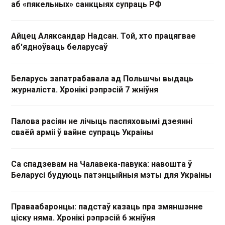
аб «пякельных» санкцыях супраць РФ
Айцец Аляксандар Надсан. Той, хто працягвае
аб'ядноўваць беларусаў
Беларусь запатрабавала ад Польшчы выдаць
журналіста. Хронікі рэпрэсій 7 жніўня
Палова расіян не лічыць паспяховымі дзеянні
сваёй арміі ў вайне супраць Украіны
Са спадзевам на Чалавека-павука: навошта ў
Беларусі будуюць патэнцыйныя мэты для Украіны
Праваабаронцы: падстаў казаць пра змяншэнне
ціску няма. Хронікі рэпрэсій 6 жніўня