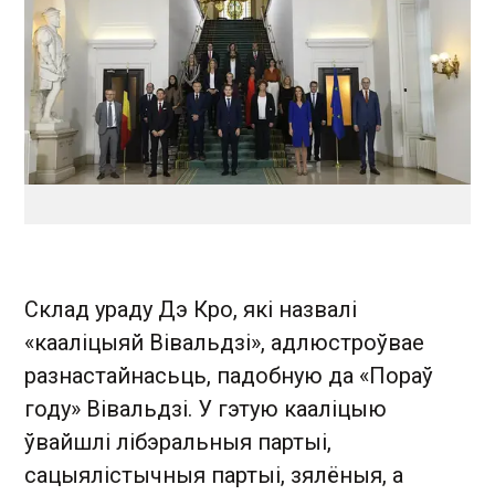
Склад ураду Дэ Кро, які назвалі
«кааліцыяй Вівальдзі», адлюстроўвае
разнастайнасьць, падобную да «Пораў
году» Вівальдзі. У гэтую кааліцыю
ўвайшлі лібэральныя партыі,
сацыялістычныя партыі, зялёныя, а