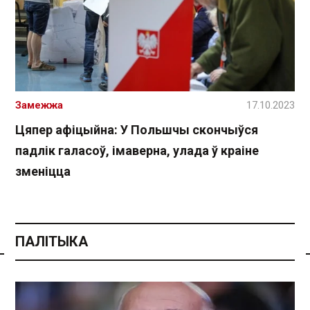
Замежжа
17.10.2023
Цяпер афіцыйна: У Польшчы скончыўся
падлік галасоў, імаверна, улада ў краіне
зменіцца
ПАЛІТЫКА
Спасылка без VPN