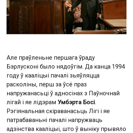
Але праўленьне першага ўраду
Бэрлусконі было нядоўгім. Да канца 1994
году ў кааліцыі пачалі зьяўляцца
расколіны, перш за ўсё праз
напружанасьці ў адносінах з Паўночнай
лігай і яе лідэрам
Умбэрта Босі
.
Рэгіянальная скіраванасьць Лігі і яе
патрабаваньні пачалі напружваць
адзінства кааліцыі, што ў выніку прывяло