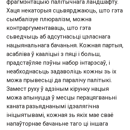
фрагмэнтацыю палітычнага ландшафту.
Хаця некаторыя сцьвярджаюць, што гэта
сымбалізуе плюралізм, можна
контраргументаваць, што гэта
сьведчыць аб адсутнасьці цэласнага
нацыянальнага бачаньня. Кожная партыя,
асабліва ў кааліцыі з пяці і больш,
прадстаўляе пэўны набор інтарэсаў, і
неабходнасьць задаволіць кожны зь іх
можа прывесьці да паралічу палітыкі.
Замест руху ў адзіным кірунку нацыя
можа апынуцца ў месцы перацягваньні
каната разьяднанымі ідэалягічна
ініцыятывамі, кожная зь якіх мае сваё
напаўторнае бачаньне таго ці іншага