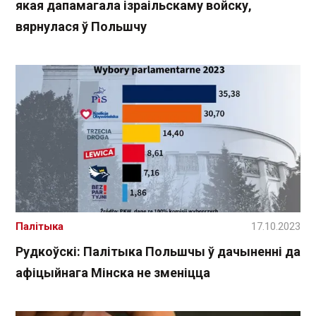
якая дапамагала ізраільскаму войску,
вярнулася ў Польшчу
Палітыка
17.10.2023
Рудкоўскі: Палітыка Польшчы ў дачыненні да
афіцыйнага Мінска не зменіцца