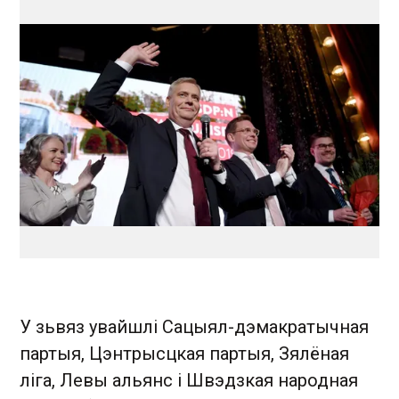
У зьвяз увайшлі Сацыял-дэмакратычная
партыя, Цэнтрысцкая партыя, Зялёная
ліга, Левы альянс і Швэдзкая народная