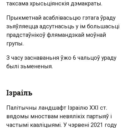
таксама хрысьціянскія дэмакраты.
Прыкметнай асаблівасьцю гэтага ўраду
зьяўляецца адсутнасьць у ім большасьці
прадстаўнікоў флямандзкай моўнай
групы.
З часу заснаваньня ўжо 6 чальцоў ураду
былі зьмененыя.
Ізраіль
Палітычны ландшафт Ізраілю ХХІ ст.
вядомы мноствам невялікіх партыяў і
частымі кааліцыямі. У чэрвені 2021 году