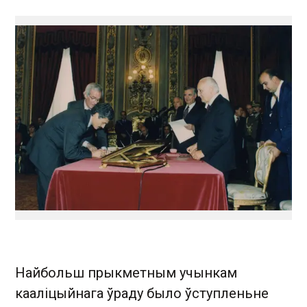
Найбольш прыкметным учынкам
кааліцыйнага ўраду было ўступленьне