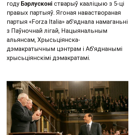
году
Бэрлусконі
стварыў кааліцыю з 5-ці
правых партыяў. Ягоная наваствораная
партыя «Forza Italia» аб'яднала намаганьні
з Паўночнай лігай, Нацыянальным
альянсам, Хрысьціянска-
дэмакратычным цэнтрам і Аб'яднанымі
хрысьціянскімі дэмакратамі.