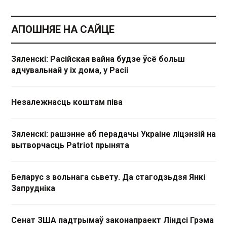
АПОШНЯЕ НА САЙЦЕ
Зяленскі: Расійская вайна будзе ўсё больш
адчувальнай у іх дома, у Расіі
Незалежнасць коштам піва
Зяленскі: рашэнне аб перадачы Украіне ліцэнзій на
вытворчасць Patriot прынята
Беларус з вольнага сьвету. Да стагодзьдзя Янкі
Запрудніка
Сенат ЗША падтрымаў законапраект Ліндсі Грэма