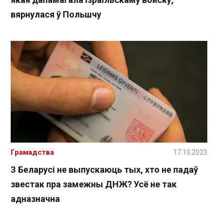
вярнулася ў Польшчу
Грамадства
17.10.2023
З Беларусі не выпускаюць тых, хто не падаў
звестак пра замежны ДНЖ? Усё не так
адназначна