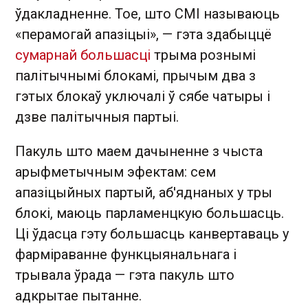
ўдакладненне. Тое, што СМІ называюць
«перамогай апазіцыі», — гэта здабыццё
сумарнай большасці
трыма рознымі
палітычнымі блокамі, прычым два з
гэтых блокаў уключалі ў сябе чатыры і
дзве палітычныя партыі.
Пакуль што маем дачыненне з чыста
арыфметычным эфектам: сем
апазіцыйных партый, аб'яднаных у тры
блокі, маюць парламенцкую большасць.
Ці ўдасца гэту большасць канвертаваць у
фарміраванне функцыянальнага і
трывала ўрада — гэта пакуль што
адкрытае пытанне.