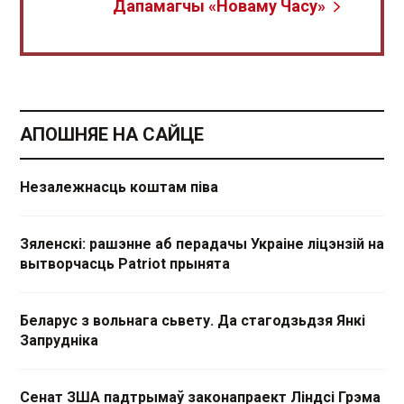
Дапамагчы «Новаму Часу»
АПОШНЯЕ НА САЙЦЕ
Незалежнасць коштам піва
Зяленскі: рашэнне аб перадачы Украіне ліцэнзій на
вытворчасць Patriot прынята
Беларус з вольнага сьвету. Да стагодзьдзя Янкі
Запрудніка
Сенат ЗША падтрымаў законапраект Ліндсі Грэма