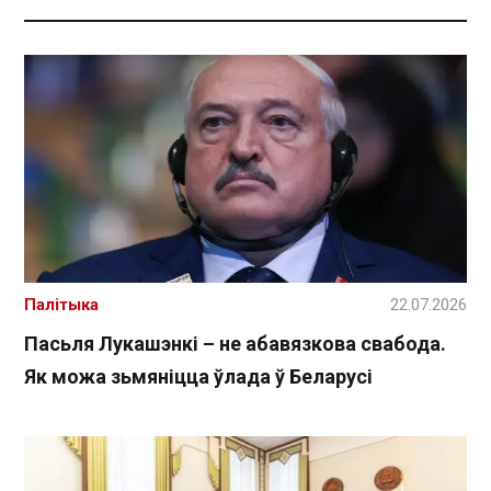
Палітыка
22.07.2026
Пасьля Лукашэнкі – не абавязкова свабода.
Як можа зьмяніцца ўлада ў Беларусі