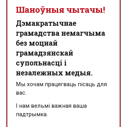
Шаноўныя чытачы!
Дэмакратычнае
грамадства немагчыма
без моцнай
грамадзянскай
супольнасці і
незалежных медыя.
Мы хочам працягваць пісаць для
вас.
І нам вельмі важная ваша
падтрымка.