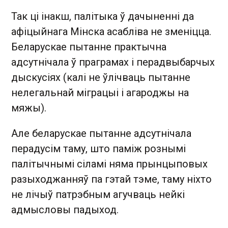
Так ці інакш, палітыка ў дачыненні да
афіцыйнага Мінска асабліва не зменіцца.
Беларускае пытанне практычна
адсутнічала ў праграмах і перадвыбарчых
дыскусіях (калі не ўлічваць пытанне
нелегальнай міграцыі і агароджы на
мяжы).
Але беларускае пытанне адсутнічала
перадусім таму, што паміж рознымі
палітычнымі сіламі няма прынцыповых
разыходжанняў па гэтай тэме, таму ніхто
не лічыў патрэбным агучваць нейкі
адмысловы падыход.