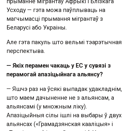
прыманне мігрантаў Афрыкі і Блізкага
Усходу — гэта можа паўплываць на
магчымасці прымання мігрантаў з
Беларусі або Украіны.
Але гэта пакуль што вельмі тэарэтычная
перспектыва.
— Якіх перамен чакаць у ЕС у сувязі з
перамогай апазіцыйнага альянсу?
— Яшчэ раз на ўсякі выпадак удакладнім,
што маем дачыненне не з альянсам, а
альянсамі (у множным ліку).
Апазіцыйныя сілы ішлі на выбары ў двух
альянсах («Грамадзянская кааліцыя» і