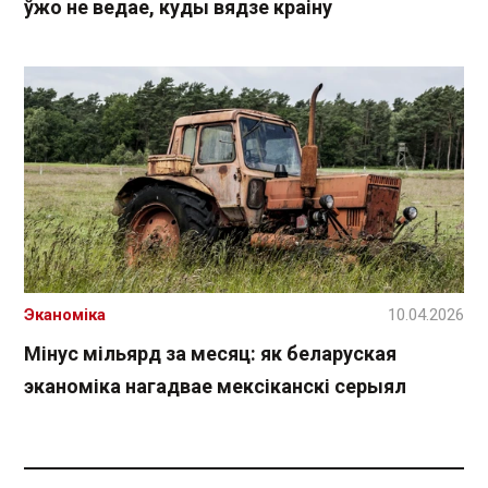
ўжо не ведае, куды вядзе краіну
Эканоміка
10.04.2026
Мінус мільярд за месяц: як беларуская
эканоміка нагадвае мексіканскі серыял