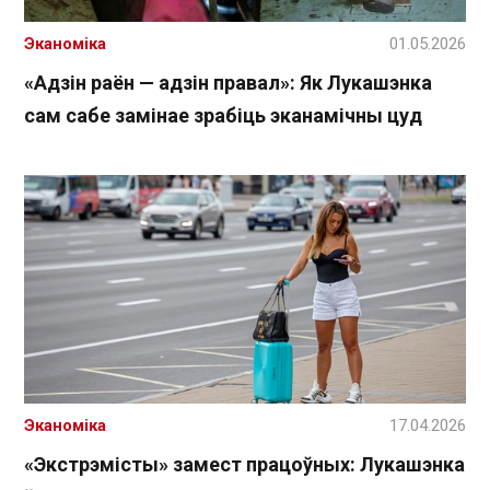
Эканоміка
01.05.2026
«Адзін раён — адзін правал»: Як Лукашэнка
сам сабе замінае зрабіць эканамічны цуд
Эканоміка
17.04.2026
«Экстрэмісты» замест працоўных: Лукашэнка