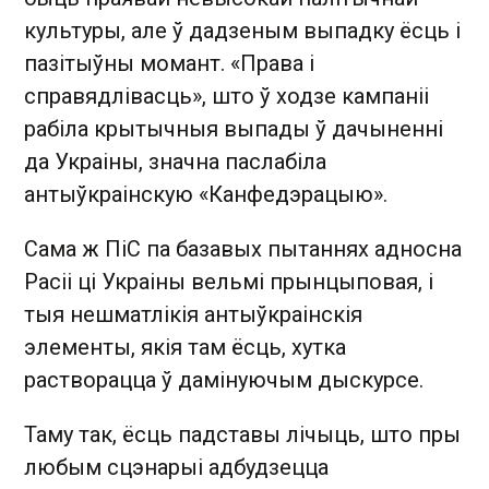
культуры, але ў дадзеным выпадку ёсць і
пазітыўны момант. «Права і
справядлівасць», што ў ходзе кампаніі
рабіла крытычныя выпады ў дачыненні
да Украіны, значна паслабіла
антыўкраінскую «Канфедэрацыю».
Сама ж ПіС па базавых пытаннях адносна
Расіі ці Украіны вельмі прынцыповая, і
тыя нешматлікія антыўкраінскія
элементы, якія там ёсць, хутка
растворацца ў дамінуючым дыскурсе.
Таму так, ёсць падставы лічыць, што пры
любым сцэнарыі адбудзецца