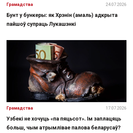
Грамадства
24.07.2026
Бунт у бункеры: як Хрэнін (амаль) адкрыта
пайшоў супраць Лукашэнкі
Грамадства
17.07.2026
Узбекі не хочуць «па пяцьсот». Ім заплацяць
больш, чым атрымлівае палова беларусаў?