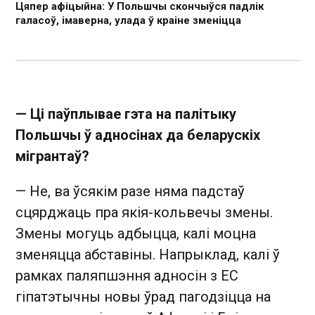
Цяпер афіцыйна: У Польшчы скончыўся падлік
галасоў, імаверна, улада ў краіне зменіцца
— Ці паўплывае гэта на палітыку
Польшчы ў адносінах да беларускіх
мігрантаў?
— Не, ва ўсякім разе няма падстаў
сцярджаць пра якія-кольвечы змены.
Змены могуць адбыцца, калі моцна
зменяцца абставіны. Напрыклад, калі ў
рамках паляпшэння адносін з ЕС
гіпатэтычны новы ўрад пагодзіцца на