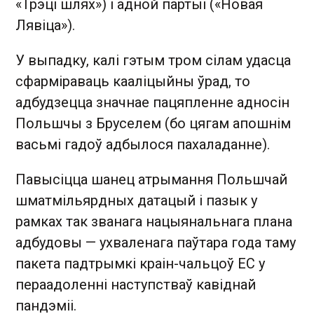
«Трэці шлях») і адной партыі («Новая
Лявіца»).
У выпадку, калі гэтым тром сілам удасца
сфарміраваць кааліцыйны ўрад, то
адбудзецца значнае пацяпленне адносін
Польшчы з Бруселем (бо цягам апошнім
васьмі гадоў адбылося пахаладанне).
Павысіцца шанец атрымання Польшчай
шматмільярдных датацый і пазык у
рамках так званага нацыянальнага плана
адбудовы — ухваленага паўтара года таму
пакета падтрымкі краін-чальцоў ЕС у
пераадоленні наступстваў кавіднай
пандэміі.