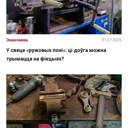
Эканоміка
31.07.2026
У свеце «ружовых поні»: ці доўга можна
трымацца на фікцыях?