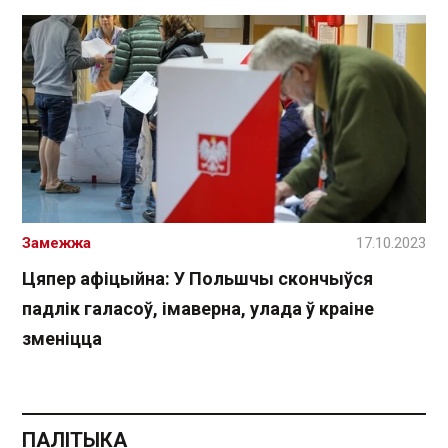
Замежжа
17.10.2023
Цяпер афіцыйна: У Польшчы скончыўся
падлік галасоў, імаверна, улада ў краіне
зменіцца
ПАЛІТЫКА