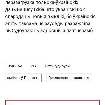
перазагрузка польска-ўкраінскіх
дачыненняў (хіба што ўкраінскі бок
спародзіць новыя выклікі, бо ўкраінскія
эліты таксама не заўсёды разважліва
выбудоўваюць адносіны з партнёрамі).
Польшча
PiS
Пётр Рудкоўскі
выбары ў Польшчы
Грамадзянская кааліцыя