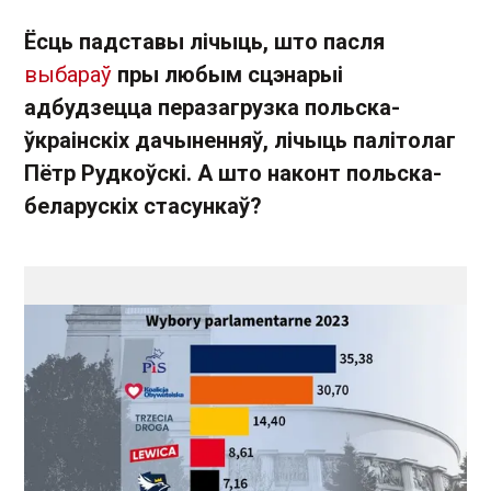
Ёсць падставы лічыць, што пасля
выбараў
пры любым сцэнарыі
адбудзецца перазагрузка польска-
ўкраінскіх дачыненняў, лічыць палітолаг
Пётр Рудкоўскі. А што наконт польска-
беларускіх стасункаў?