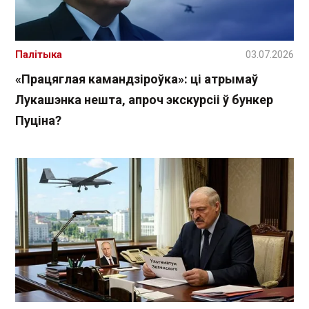
Палітыка
03.07.2026
«Працяглая камандзіроўка»: ці атрымаў
Лукашэнка нешта, апроч экскурсіі ў бункер
Пуціна?