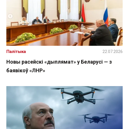
Палітыка
22.07.2026
Новы расейскі «дыплямат» у Беларусі — з
баявікоў «ЛНР»