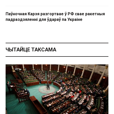
Паўночная Карэя разгортвае ў РФ свае ракетныя
падраздзяленні для ўдараў па Украіне
ЧЫТАЙЦЕ ТАКСАМА