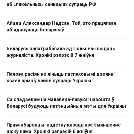
аб «пякельных» санкцыях супраць РФ
Айцец Аляксандар Надсан. Той, хто працягвае
аб'ядноўваць беларусаў
Беларусь запатрабавала ад Польшчы выдаць
журналіста. Хронікі рэпрэсій 7 жніўня
Палова расіян не лічыць паспяховымі дзеянні
сваёй арміі ў вайне супраць Украіны
Са спадзевам на Чалавека-павука: навошта ў
Беларусі будуюць патэнцыйныя мэты для Украіны
Праваабаронцы: падстаў казаць пра змяншэнне
ціску няма. Хронікі рэпрэсій 6 жніўня