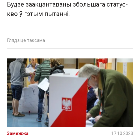
Будзе заакцэнтаваны збольшага статус-
кво ў гэтым пытанні.
Глядзіце таксама
Замежжа
17.10.2023