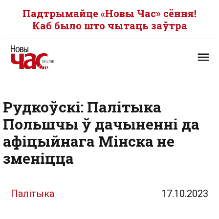
Падтрымайце «Новы Час» сёння!
Каб было што чытаць заўтра
Рудкоўскі: Палітыка
Польшчы ў дачыненні да
афіцыйнага Мінска не
зменіцца
Палітыка
17.10.2023