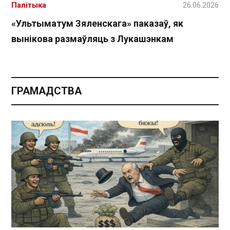
Палітыка
26.06.2026
«Ультыматум Зяленскага» паказаў, як
вынікова размаўляць з Лукашэнкам
ГРАМАДСТВА