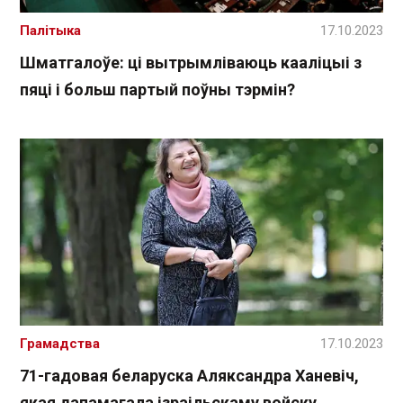
Палітыка
17.10.2023
Шматгалоўе: ці вытрымліваюць кааліцыі з
пяці і больш партый поўны тэрмін?
Грамадства
17.10.2023
71-гадовая беларуска Аляксандра Ханевіч,
якая дапамагала ізраільскаму войску,