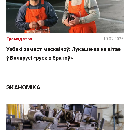
Грамадства
10.07.2026
Узбекі замест масквічоў: Лукашэнка не вітае
ў Беларусі «рускіх братоў»
ЭКАНОМІКА