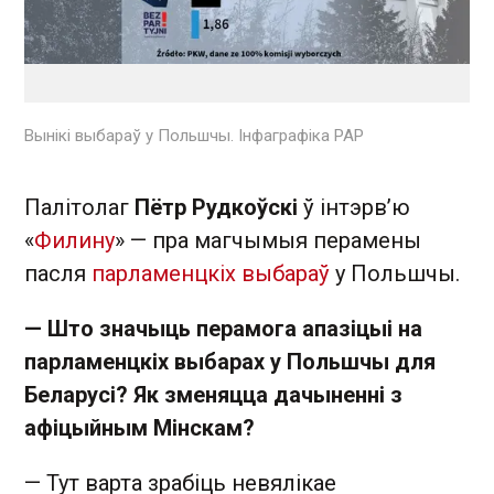
Вынікі выбараў у Польшчы. Інфаграфіка РАР
Палітолаг
Пётр Рудкоўскі
ў інтэрв’ю
«
Филину
» — пра магчымыя перамены
пасля
парламенцкіх выбараў
у Польшчы.
— Што значыць перамога апазіцыі на
парламенцкіх выбарах у Польшчы для
Беларусі? Як зменяцца дачыненні з
афіцыйным Мінскам?
— Тут варта зрабіць невялікае