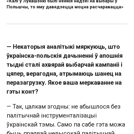
«Калі ў Лукашэнкі былі нейкія надзеі на выбары ў
Польшчы, то яму давядзецца моцна расчаравацца»
— ­Некаторыя аналітыкі мяркуюць, што
ўкраінска-польскія дачыненні ў апошнія
тыдні сталі ахвярай выбарчай кампаніі і
цяпер, верагодна, атрымаюць шанец на
перазагрузку. Якое ваша меркаванне на
гэты конт?
— Так, цалкам згодны: не абышлося без
палітычнай інструменталізацыі
ўкраінскай тэмы. Само па сабе гэта можа
быць праявай невысокай палітычнай