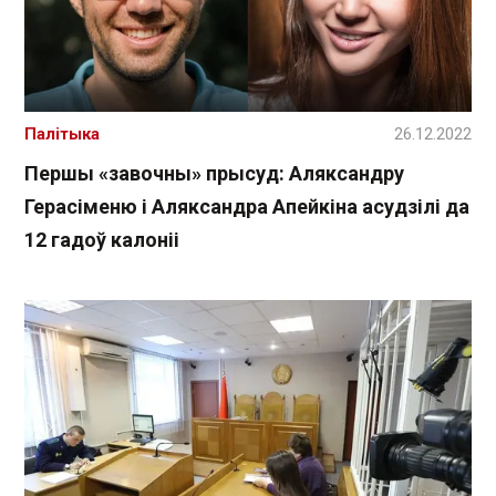
Палітыка
26.12.2022
Першы «завочны» прысуд: Аляксандру
Герасіменю і Аляксандра Апейкіна асудзілі да
12 гадоў калоніі