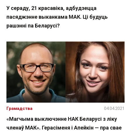
У сераду, 21 красавіка, адбудзецца
пасяджэнне выканкама МАК. Ці будуць
рашэнні па Беларусі?
Грамадства
04.04.2021
«Магчыма выключэнне НАК Беларусі з ліку
членаў МАК». Герасіменя і Апейкін — пра свае