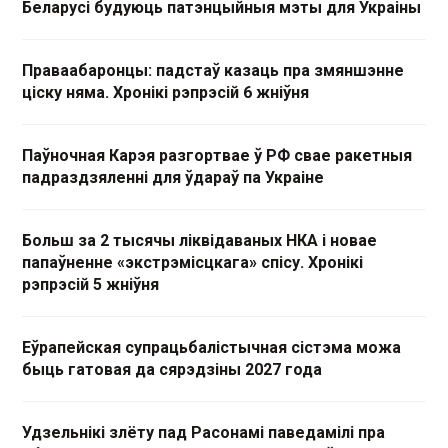
Беларусі будуюць патэнцыйныя мэты для Украіны
Праваабаронцы: падстаў казаць пра змяншэнне
ціску няма. Хронікі рэпрэсій 6 жніўня
Паўночная Карэя разгортвае ў РФ свае ракетныя
падраздзяленні для ўдараў па Украіне
Больш за 2 тысячы ліквідаваных НКА і новае
папаўненне «экстрэмісцкага» спісу. Хронікі
рэпрэсій 5 жніўня
Еўрапейская супрацьбалістычная сістэма можа
быць гатовая да сярэдзіны 2027 года
Удзельнікі злёту пад Расонамі паведамілі пра