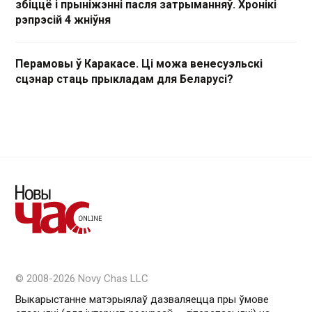
збіццё і прыніжэнні пасля затрыманняў. Хронікі
рэпрэсій 4 жніўня
Перамовы ў Каракасе. Ці можа венесуэльскі
сцэнар стаць прыкладам для Беларусі?
© 2008-2026 Novy Chas LLC
Выкарыстанне матэрыялаў дазваляецца пры ўмове