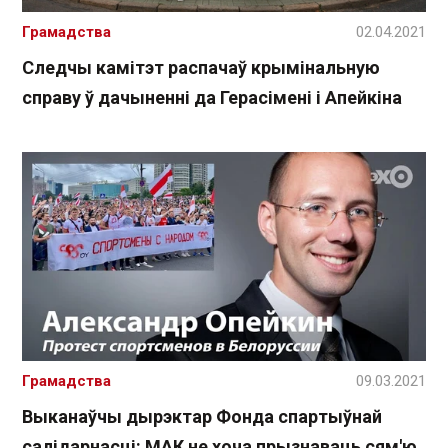
Грамадства
02.04.2021
Следчы камітэт распачаў крымінальную
справу ў дачыненні да Герасімені і Апейкіна
Грамадства
09.03.2021
Выканаўчы дырэктар Фонда спартыўнай
салідарнасці: МАК не хоча прызнаваць сям'ю