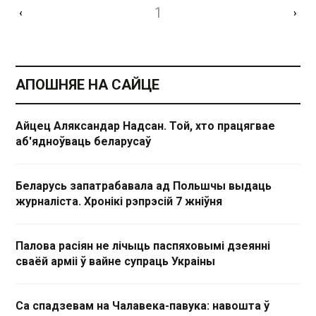
1
‹
›
АПОШНЯЕ НА САЙЦЕ
Айцец Аляксандар Надсан. Той, хто працягвае
аб'ядноўваць беларусаў
Беларусь запатрабавала ад Польшчы выдаць
журналіста. Хронікі рэпрэсій 7 жніўня
Палова расіян не лічыць паспяховымі дзеянні
сваёй арміі ў вайне супраць Украіны
Са спадзевам на Чалавека-павука: навошта ў