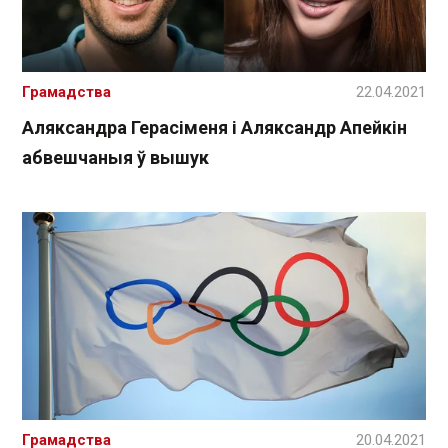
Грамадства
22.04.2021
Аляксандра Герасіменя і Аляксандр Апейкін
абвешчаныя ў вышук
Грамадства
20.04.2021