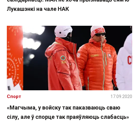
Лукашэнкі на чале НАК
Спорт
17.09.2020
«Магчыма, у войску так паказваюць сваю
сілу, але ў спорце так праяўляюць слабасць»