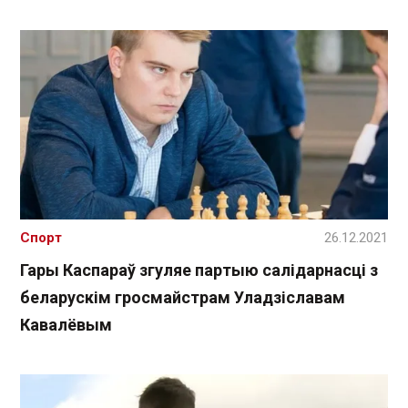
Спорт
26.12.2021
Гары Каспараў згуляе партыю салідарнасці з
беларускім гросмайстрам Уладзіславам
Кавалёвым