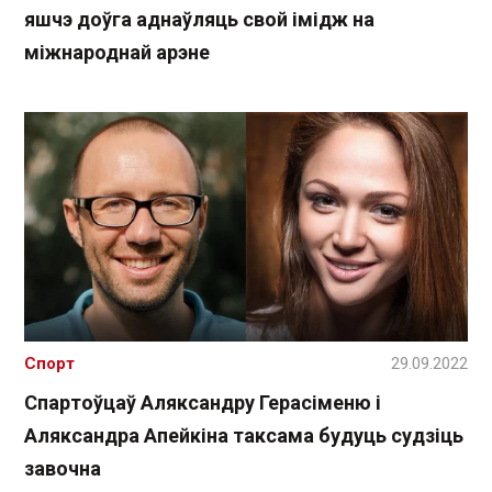
яшчэ доўга аднаўляць свой імідж на
міжнароднай арэне
Спорт
29.09.2022
Спартоўцаў Аляксандру Герасіменю і
Аляксандра Апейкіна таксама будуць судзіць
завочна