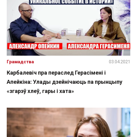
Грамадства
03.04.2021
Карбалевіч пра пераслед Герасімені і
Апейкіна: Улады дзейнічаюць па прынцыпу
«згарэў хлеў, гары і хата»