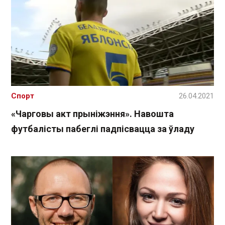
Спорт
26.04.2021
«Чарговы акт прыніжэння». Навошта
футбалісты пабеглі падпісвацца за ўладу