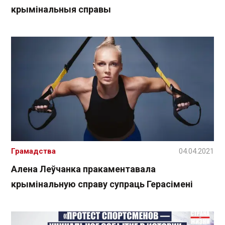
крымінальныя справы
Грамадства
04.04.2021
Алена Леўчанка пракаментавала
крымінальную справу супраць Герасімені