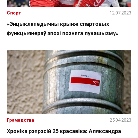
Спорт
12.07.2023
«Энцыклапедычны крынж спартовых
функцыянераў эпохі позняга лукашызму»
Грамадства
25.04.2023
Хроніка рэпрэсій 25 красавіка: Аляксандра