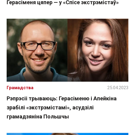
Герасіменя цяпер — у «Спісе экстрэмістаў»
Грамадства
25.04.2023
Рэпрэсіі трываюць: Герасіменю і Апейкіна
зрабілі «экстрэмістамі», асудзілі
грамадзяніна Польшчы