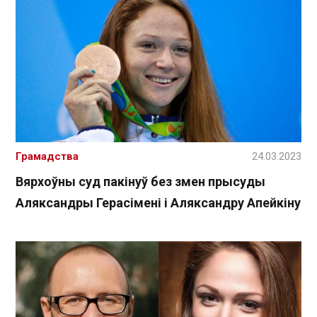
Грамадства
24.03.2023
Вярхоўны суд пакінуў без змен прысуды
Аляксандры Герасімені і Аляксандру Апейкіну