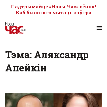
Падтрымайце «Новы Час» сёння!
Каб было што чытаць заўтра
Тэма: Аляксандр
Апейкін