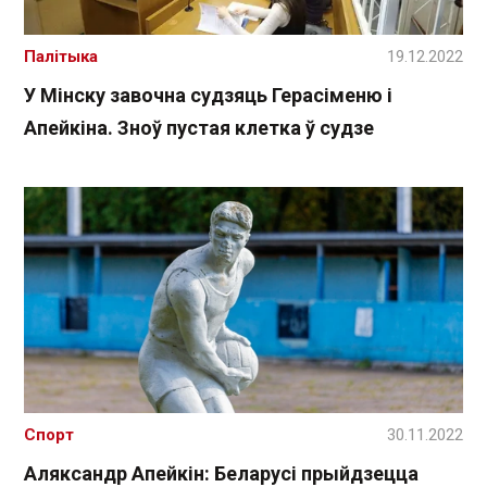
Палітыка
19.12.2022
У Мінску завочна судзяць Герасіменю і
Апейкіна. Зноў пустая клетка ў судзе
Спорт
30.11.2022
Аляксандр Апейкін: Беларусі прыйдзецца