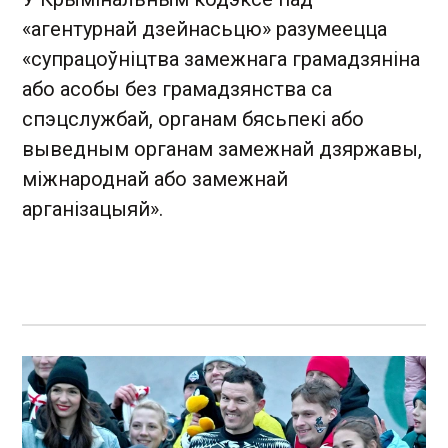
«агентурнай дзейнасьцю» разумеецца
«супрацоўніцтва замежнага грамадзяніна
або асобы без грамадзянства са
спэцслужбай, органам бясьпекі або
выведным органам замежнай дзяржавы,
міжнароднай або замежнай
арганізацыяй».