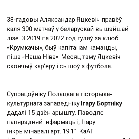
38-гадовы Аляксандар Яцкевіч правёў
каля 300 матчаў у беларускай вышэйшай
лізе. З 2019 па 2022 год гуляў за клюб
«Крумкачы», быў капітанам каманды,
піша «Наша Ніва». Месяц таму Яцкевіч
скончыў кар’еру і сышоў з футбола.
Супрацоўніку Полацкага гісторыка-
культурнага запаведніку
Ігару Бортніку
дадалі 15 дзён арышту. Паводле
папярэдняй інфармацыі, Ігару
інкрымінавалі арт. 19.11 КаАП