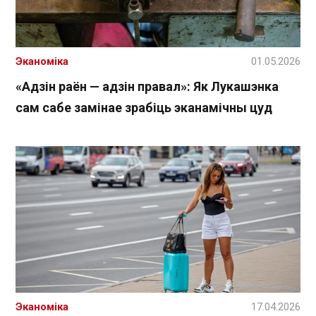
Эканоміка
01.05.2026
«Адзін раён — адзін правал»: Як Лукашэнка
сам сабе замінае зрабіць эканамічны цуд
Эканоміка
17.04.2026