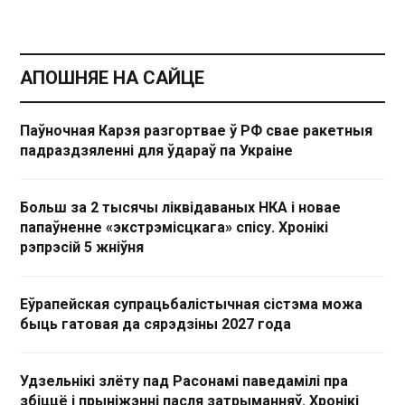
АПОШНЯЕ НА САЙЦЕ
Паўночная Карэя разгортвае ў РФ свае ракетныя
падраздзяленні для ўдараў па Украіне
Больш за 2 тысячы ліквідаваных НКА і новае
папаўненне «экстрэмісцкага» спісу. Хронікі
рэпрэсій 5 жніўня
Еўрапейская супрацьбалістычная сістэма можа
быць гатовая да сярэдзіны 2027 года
Удзельнікі злёту пад Расонамі паведамілі пра
збіццё і прыніжэнні пасля затрыманняў. Хронікі