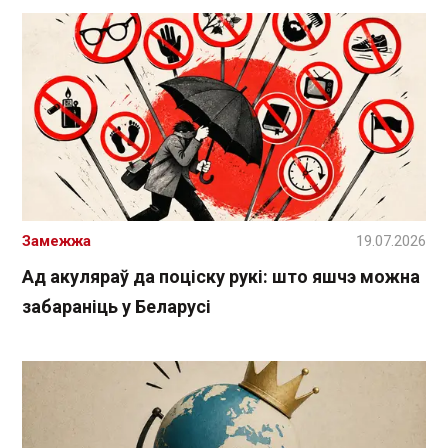
Замежжа
19.07.2026
Ад акуляраў да поціску рукі: што яшчэ можна
забараніць у Беларусі