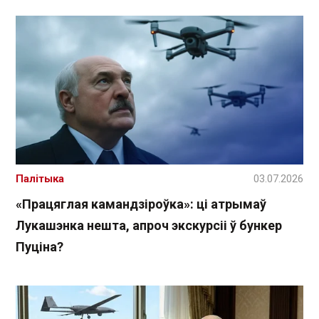
Палітыка
03.07.2026
«Працяглая камандзіроўка»: ці атрымаў
Лукашэнка нешта, апроч экскурсіі ў бункер
Пуціна?