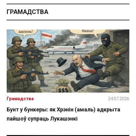
ГРАМАДСТВА
Грамадства
24.07.2026
Бунт у бункеры: як Хрэнін (амаль) адкрыта
пайшоў супраць Лукашэнкі