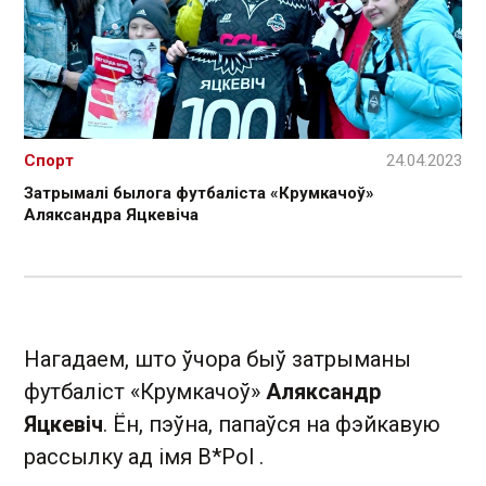
Спорт
24.04.2023
Затрымалі былога футбаліста «Крумкачоў»
Аляксандра Яцкевіча
Нагадаем, што ўчора быў затрыманы
футбаліст «Крумкачоў»
Аляксандр
Яцкевіч
. Ён, пэўна, папаўся на фэйкавую
рассылку ад імя B*Pol .