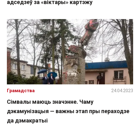
адседзеў за «віктары» картэжу
Грамадства
24.04.2023
Сімвалы маюць значэнне. Чаму
дэкамунізацыя — важны этап пры пераходзе
да дэмакратыі