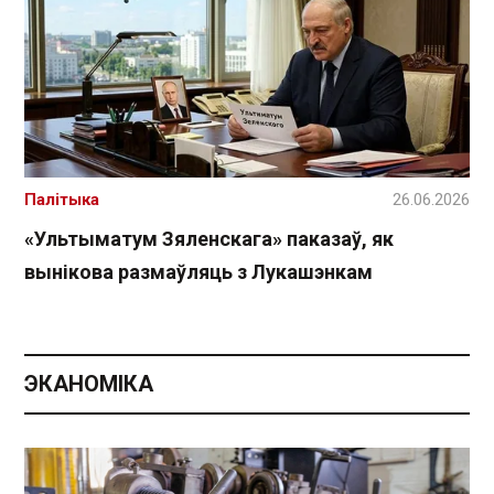
Палітыка
26.06.2026
«Ультыматум Зяленскага» паказаў, як
вынікова размаўляць з Лукашэнкам
ЭКАНОМІКА