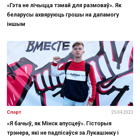
«Гэта не лічыцца тэмай для размоваў». Як
беларусы ахвяруюць грошы на дапамогу
іншым
Спорт
25.04.2023
«Я бачыў, як Мінск апусцеў». Гісторыя
трэнера, які не падпісаўся за Лукашэнку і