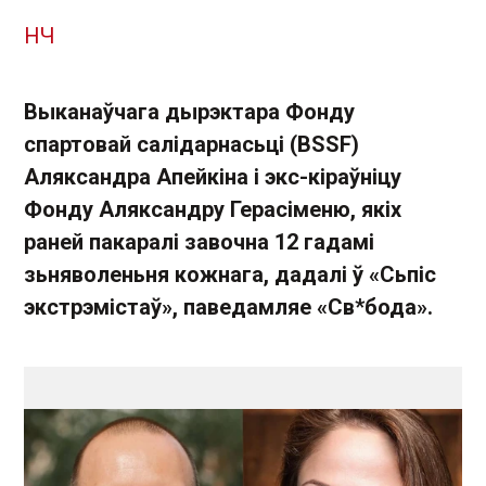
НЧ
Выканаўчага дырэктара Фонду
спартовай салідарнасьці (BSSF)
Аляксандра Апейкіна і экс-кіраўніцу
Фонду Аляксандру Герасіменю, якіх
раней пакаралі завочна 12 гадамі
зьняволеньня кожнага, дадалі ў «Сьпіс
экстрэмістаў», паведамляе «Св*бода».