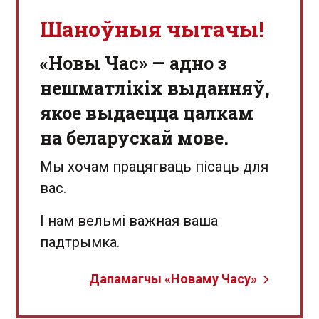
Шаноўныя чытачы!
«Новы Час» — адно з
нешматлікіх выданняў,
якое выдаецца цалкам
на беларускай мове.
Мы хочам працягваць пісаць для
вас.
І нам вельмі важная ваша
падтрымка.
Дапамагчы «Новаму Часу»