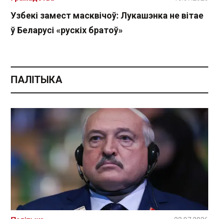
Узбекі замест масквічоў: Лукашэнка не вітае
ў Беларусі «рускіх братоў»
ПАЛІТЫКА