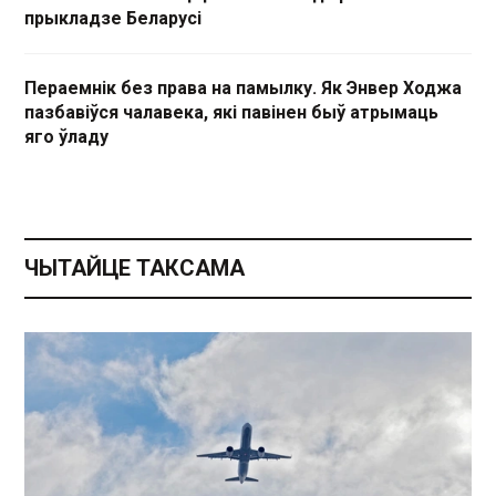
прыкладзе Беларусі
Пераемнік без права на памылку. Як Энвер Ходжа
пазбавіўся чалавека, які павінен быў атрымаць
яго ўладу
ЧЫТАЙЦЕ ТАКСАМА