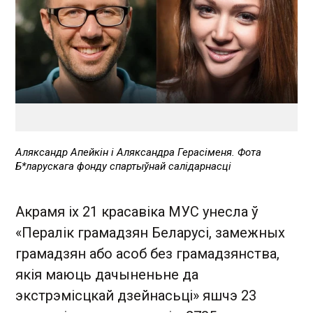
Аляксандр Апейкін і Аляксандра Герасіменя. Фота
Б*ларускага фонду спартыўнай салідарнасці
Акрамя іх 21 красавіка МУС унесла ў
«Пералік грамадзян Беларусі, замежных
грамадзян або асоб без грамадзянства,
якія маюць дачыненьне да
экстрэмісцкай дзейнасьці» яшчэ 23