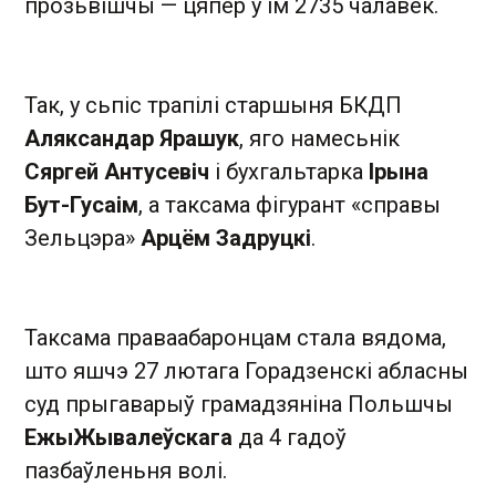
прозьвішчы — цяпер у ім 2735 чалавек.
Так, у сьпіс трапілі старшыня БКДП
Аляксандар Ярашук
, яго намесьнік
Сяргей Антусевіч
і бухгальтарка
Ірына
Бут-Гусаім
, а таксама фігурант «справы
Зельцэра»
Арцём Задруцкі
.
Таксама праваабаронцам стала вядома,
што яшчэ 27 лютага Горадзенскі абласны
суд прыгаварыў грамадзяніна Польшчы
Ежы
Жывалеўскага
да 4 гадоў
пазбаўленьня волі.