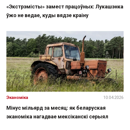
«Экстрэмісты» замест працоўных: Лукашэнка
ўжо не ведае, куды вядзе краіну
Эканоміка
10.04.2026
Мінус мільярд за месяц: як беларуская
эканоміка нагадвае мексіканскі серыял