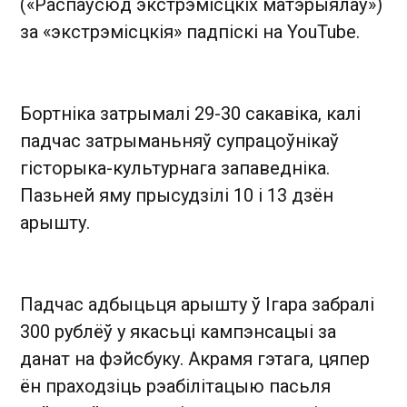
(«Распаўсюд экстрэмісцкіх матэрыялаў»)
за «экстрэмісцкія» падпіскі на YouTube.
Бортніка затрымалі 29-30 сакавіка, калі
падчас затрыманьняў супрацоўнікаў
гісторыка-культурнага запаведніка.
Пазьней яму прысудзілі 10 і 13 дзён
арышту.
Падчас адбыцьця арышту ў Ігара забралі
300 рублёў у якасьці кампэнсацыі за
данат на фэйсбуку. Акрамя гэтага, цяпер
ён праходзіць рэабілітацыю пасьля