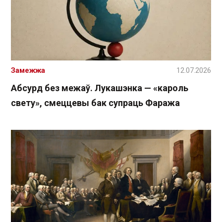
Замежжа
12.07.2026
Абсурд без межаў. Лукашэнка — «кароль
свету», смеццевы бак супраць Фаража