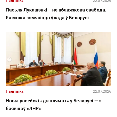
Палітыка
22.07.2026
Пасьля Лукашэнкі – не абавязкова свабода.
Як можа зьмяніцца ўлада ў Беларусі
Палітыка
22.07.2026
Новы расейскі «дыплямат» у Беларусі — з
баявікоў «ЛНР»