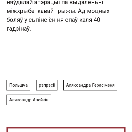
няўдалай апэрацыі па выдаленьні
міжхрыбеткавай грыжы. Ад моцных
боляў у сьпіне ён ня спаў каля 40
гадзінаў.
Польшча
рэпрэсіі
Аляксандра Герасіменя
Аляксандр Апейкін