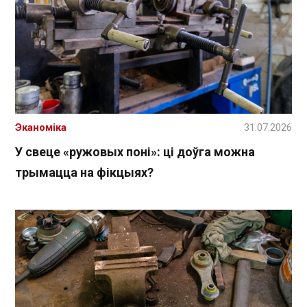
Эканоміка
31.07.2026
У свеце «ружовых поні»: ці доўга можна
трымацца на фікцыях?