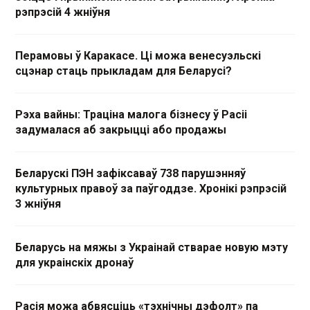
рэпрэсій 4 жніўня
Перамовы ў Каракасе. Ці можа венесуэльскі
сцэнар стаць прыкладам для Беларусі?
Рэха вайны: Траціна малога бізнесу ў Расіі
задумалася аб закрыцці або продажы
Беларускі ПЭН зафіксаваў 738 парушэнняў
культурных правоў за паўгоддзе. Хронікі рэпрэсій
3 жніўня
Беларусь на мяжы з Украінай стварае новую мэту
для украінскіх дронаў
Расія можа абвясціць «тэхнічны дэфолт» па