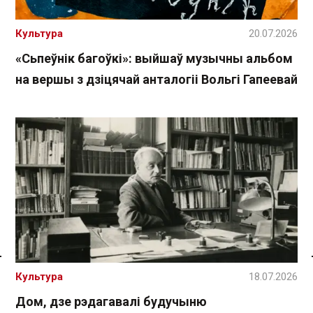
Культура
20.07.2026
«Сьпеўнік багоўкі»: выйшаў музычны альбом
на вершы з дзіцячай анталогіі Вольгі Гапеевай
Спасылка без VPN
Культура
18.07.2026
Дом, дзе рэдагавалі будучыню