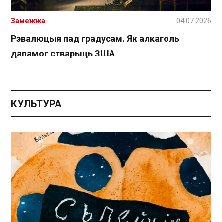
Замежжа
04.07.2026
Рэвалюцыя пад градусам. Як алкаголь
дапамог стварыць ЗША
КУЛЬТУРА