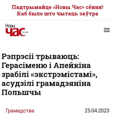
Падтрымайце «Новы Час» сёння!
Каб было што чытаць заўтра
Рэпрэсіі трываюць:
Герасіменю і Апейкіна
зрабілі «экстрэмістамі»,
асудзілі грамадзяніна
Польшчы
Грамадства
25.04.2023