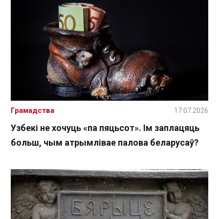
Грамадства
17.07.2026
Узбекі не хочуць «па пяцьсот». Ім заплацяць
больш, чым атрымлівае палова беларусаў?