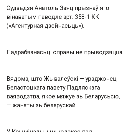
Судзьдзя Анатоль Заяц прызнаў яго
вінаватым паводле арт. 358-1 КК
(«Агентурная дзейнасьць»).
Падрабязнасьці справы не прыводзяцца.
Вядома, што Жывалеўскі — ураджэнец
Беластоцкага павету Падляскага
ваяводзтва, якое мяжуе зь Беларусьсю,
— жанаты зь беларускай.
У Крымінальным кодэксе пад