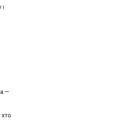
 і
ка —
 хто