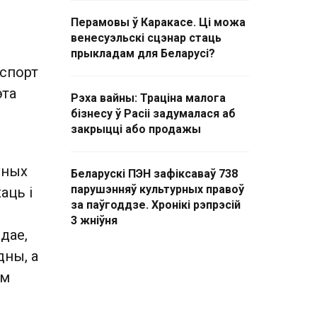
Перамовы ў Каракасе. Ці можа
венесуэльскі сцэнар стаць
прыкладам для Беларусі?
 спорт
эта
Рэха вайны: Траціна малога
бізнесу ў Расіі задумалася аб
закрыцці або продажы
ўных
Беларускі ПЭН зафіксаваў 738
парушэнняў культурных правоў
аць і
за паўгоддзе. Хронікі рэпрэсій
3 жніўня
дае,
дны, а
ім