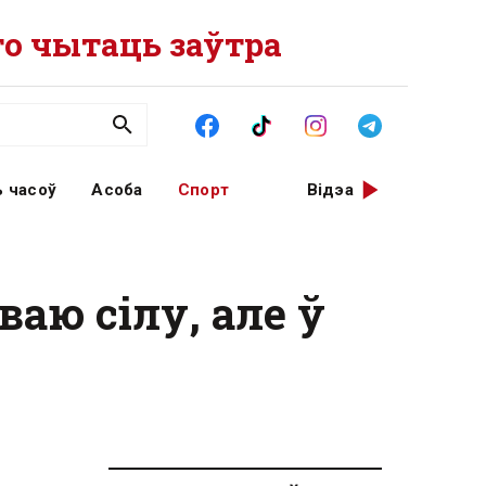
о чытаць заўтра
 часоў
Асоба
Спорт
Відэа
аю сілу, але ў