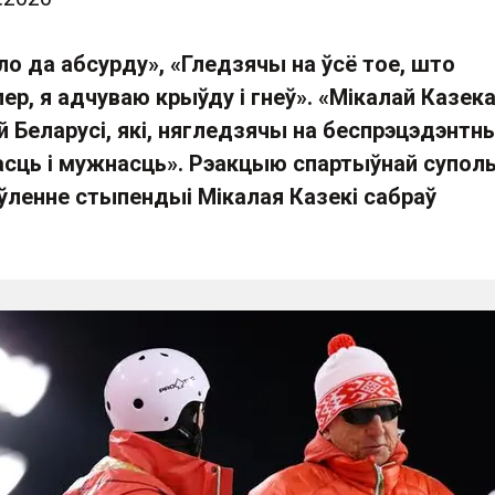
о да абсурду», «Гледзячы на ўсё тое, што
р, я адчуваю крыўду і гнеў». «Мікалай Казек
 Беларусі, які, нягледзячы на беспрэцэдэнтны
асць і мужнасць». Рэакцыю спартыўнай суполь
ўленне стыпендыі Мікалая Казекі сабраў