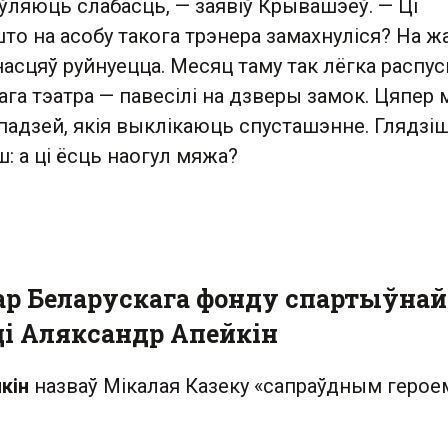
ўляюць слабасць, — заявіў Крывашэеў. — Ці
што на асобу такога трэнера замахнуліся? На ж
асцяў руйнуецца. Месяц таму так лёгка распус
ага тэатра — павесілі на дзверы замок. Цяпер
падзей, якія выклікаюць спусташэнне. Глядзіш
ш: а ці ёсць наогул мяжа?
р Беларускага фонду спартыўнай
ці Аляксандр Апейкін
йкін
назваў Мікалая Казеку «сапраўдным герое