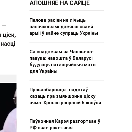
АПОШНЯЕ НА САЙЦЕ
Палова расіян не лічыць
а —
паспяховымі дзеянні сваёй
арміі ў вайне супраць Украіны
 ціск,
насці
Са спадзевам на Чалавека-
павука: навошта ў Беларусі
будуюць патэнцыйныя мэты
для Украіны
Праваабаронцы: падстаў
казаць пра змяншэнне ціску
няма. Хронікі рэпрэсій 6 жніўня
Паўночная Карэя разгортвае ў
РФ свае ракетныя