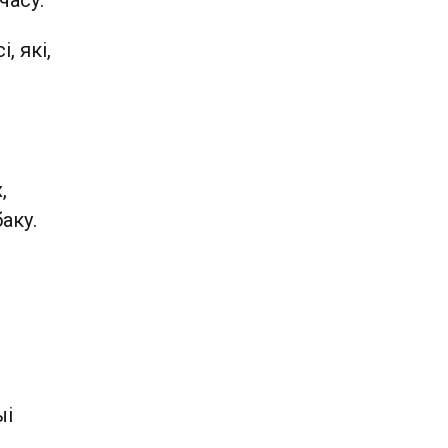
часу.
, які,
,
,
аку.
ыі