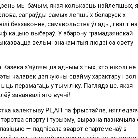
дзень мы бачым, якая колькасць найлепшых, я
 слова, сапраўды самых лепшых беларускіх
зілі беззаконне, самавольства ўлады, гвалт н
сіфікацыю выбараў. У абарону грамадзянскай
выказвацца вельмі знакамітыя людзі са свету
ч Казека з'яўляецца адным з тых, хто ніколі не
эты чалавек дзякуючы свайму характару і волі
чыць перамагаць у тым ліку. Паглядзіце, якая
ёў заваявалі яго вучні!
стка калектыву РЦАП па фрыстайле, нягледзя
істэрства спорту і турызму, выразна пазначыла
пазіцыю — падпісала зварот спартсменаў з