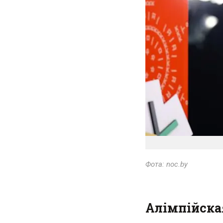
Фота: noc.by
Алімпійска