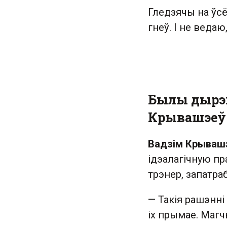
Гледзячы на ўсё
гнеў. І не веда
Былы дырэк
Крывашэеў
Вадзім Крываш
ідэалагічную пр
трэнер, запатра
— Такія рашэнні
іх прымае. Магч