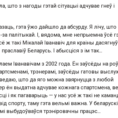
ла, што з нагоды гэтай сітуацыі адчувае гнеў і
азаць, гэта ўжо дайшло да абсурду. Я лічу, што
-за палітыкай. І, вядома, мне непрыемна ўсё г
сё ж такі Мікалай Іванавіч для краіны дасягнуў
і праславіў Беларусь. І абысціся з ім так…
лаем Іванавічам з 2002 года. Ён заўсёды на ро
артсменамі, трэнерамі, заўсёды гатовы выслух
я ведаю, што да яго можна звярнуцца з любой
ер ён выдатна адчувае кожнага спартсмена, ве
ці і як пагаварыць — у нас усё ж такі не каман
ід спорту, таму гэта вельмі важна. У беларуск
мі выбудоўваўся трэніровачны працэс…