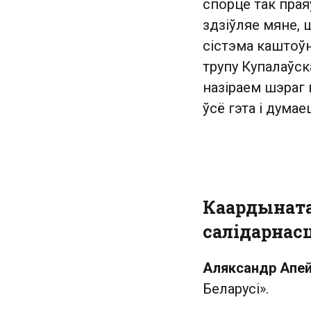
спорце так прая
здзіўляе мяне, 
сістэма каштоўн
трупу Купалаўск
назіраем шэраг 
ўсё гэта і думае
Каардыната
салідарнас
Аляксандр Апе
Беларусі».