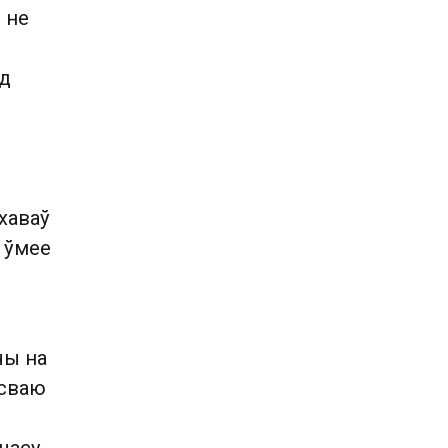
 не
ад
 хаваў
 ўмее
чы на
 сваю