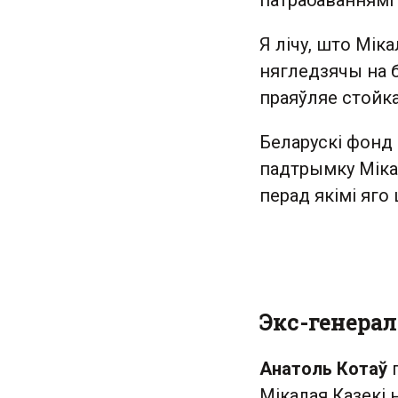
патрабаваннямі 
Я лічу, што Міка
нягледзячы на б
праяўляе стойка
Беларускі фонд 
падтрымку Мікал
перад якімі яго
Экс-генера
Анатоль Котаў
Мікалая Казекі 