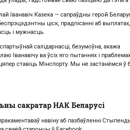
да ўлады, і адстойвае сваю пазіцыю да гэтага 
лай Іванавіч Казека — сапраўдны герой Беларусі
еспрэцэдэнтны ціск, прадпісанні аб выплатах
сць і мужнасць.
спартыўнай салідарнасці, безумоўна, акажа
аю Іванавічу ва ўсіх яго пытаннях і праблемах
 цяпер ставіць Мінспорту. Мы не застанёмся ў б
льны сакратар НАК Беларусі
пракаментаваў навіну аб пазбаўленні Стыпенд
на сваёй старонцы ў Facebook: