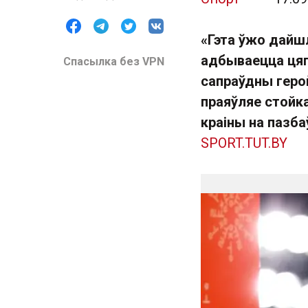
«Гэта ўжо дайшл
адбываецца цяпе
Спасылка без VPN
сапраўдны герой
праяўляе стойк
краіны на пазба
SPORT.TUT.BY