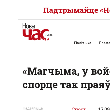
Падтрымайце «Но
Палітыка
Грам
«Магчыма, у войс
спорце так прая
Спорт
17.09