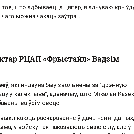
 тое, што адбываецца цяпер, я адчуваю крыўду
ю, чаго можна чакаць заўтра…
тар РЦАП «Фрыстайл» Вадзім
эеў
, які нядаўна быў звольнены за "дрэнную
ацу ў калектыве", адзначыў, што Мікалай Казе
баваны ва ўсім свеце.
 выклікаюць расчараванне ў дачыненні да тых,
ыма, у войску так паказваюць сваю сілу, але ў