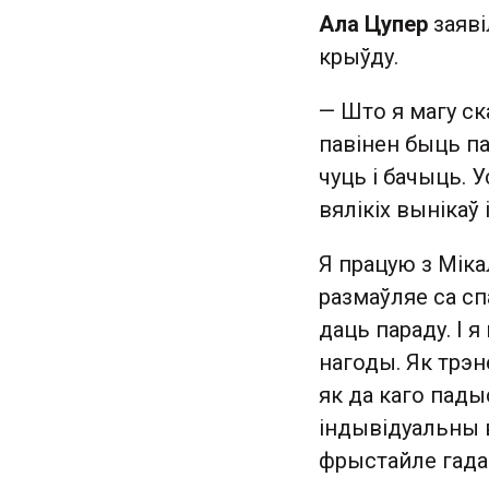
Ала Цупер
заяві
крыўду.
— Што я магу ск
павінен быць па
чуць і бачыць. У
вялікіх вынікаў 
Я працую з Міка
размаўляе са сп
даць параду. І 
нагоды. Як трэн
як да каго падыс
індывідуальны в
фрыстайле гада