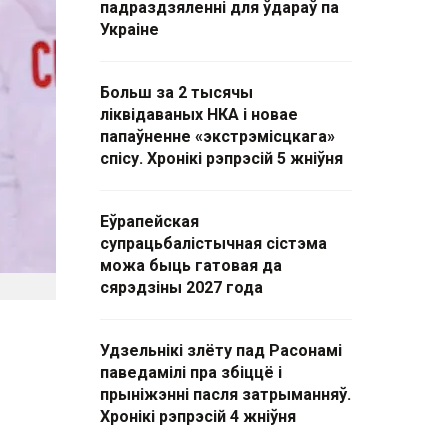
падраздзяленні для ўдараў па
Украіне
Больш за 2 тысячы
ліквідаваных НКА і новае
папаўненне «экстрэмісцкага»
спісу. Хронікі рэпрэсій 5 жніўня
Еўрапейская
супрацьбалістычная сістэма
можа быць гатовая да
сярэдзіны 2027 года
Удзельнікі злёту пад Расонамі
паведамілі пра збіццё і
прыніжэнні пасля затрыманняў.
Хронікі рэпрэсій 4 жніўня