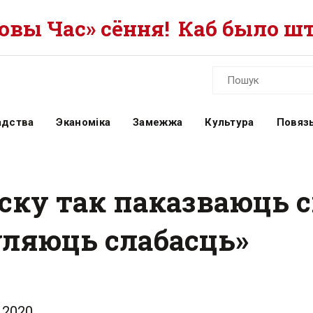
вы Час» сёння!
Каб было шт
адства
Эканоміка
Замежжа
Культура
Повязь
ку так паказваюць св
ўляюць слабасць»
.2020