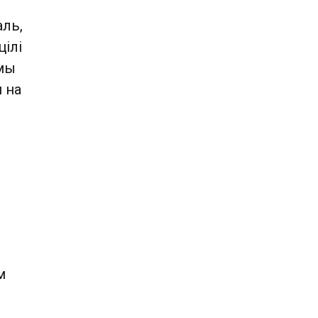
аль,
цілі
 мы
 на
м