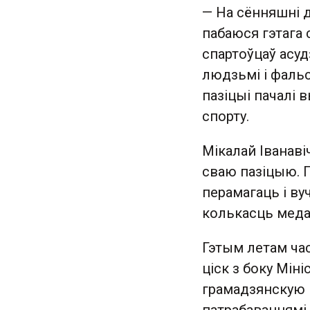
— На сённяшні 
пабаюся гэтага
спартоўцаў асуд
людзьмі і фаль
пазіцыі пачалі 
спорту.
Мікалай Іванаві
сваю пазіцыю. Г
перамагаць і ву
колькасць медал
Гэтым летам ча
ціск з боку Мін
грамадзянскую 