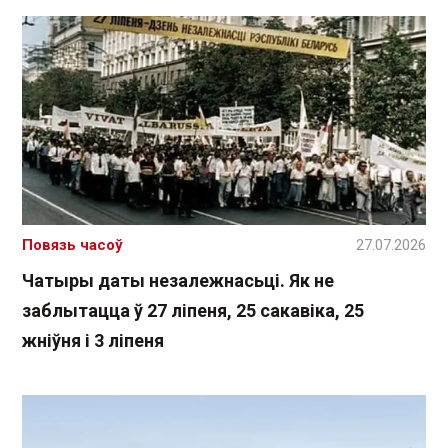
Повязь часоў
27.07.2026
Чатыры даты незалежнасьці. Як не
заблытацца ў 27 ліпеня, 25 сакавіка, 25
жніўня і 3 ліпеня