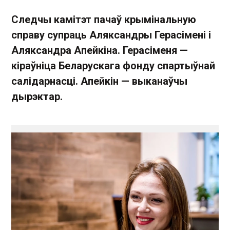
Следчы камітэт пачаў крымінальную
справу супраць Аляксандры Герасімені і
Аляксандра Апейкіна. Герасіменя —
кіраўніца Беларускага фонду спартыўнай
салідарнасці. Апейкін — выканаўчы
дырэктар.