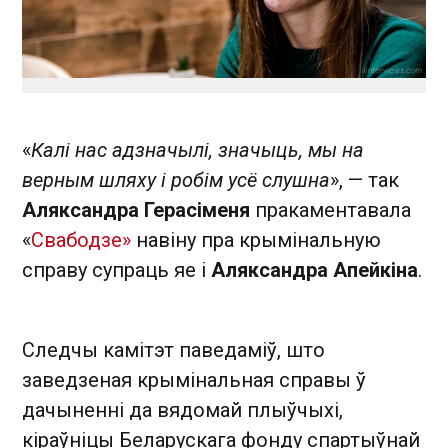
«
Калі нас адзначылі, значыць, мы на
верным шляху і робім усё слушна
», — так
Аляксандра Герасіменя
пракаментавала
«
Свабодзе»
навіну пра крымінальную
справу супраць яе і
Аляксандра Апейкіна
.
Следчы камітэт паведаміў, што
заведзеная крымінальная справы ў
дачыненні да вядомай плыўчыхі,
кіраўніцы Беларускага фонду спартыўнай