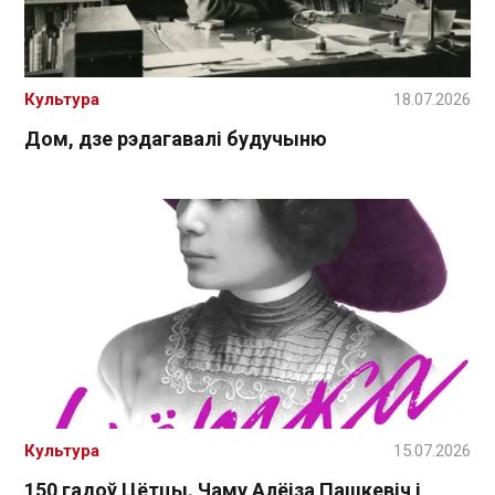
Культура
18.07.2026
Дом, дзе рэдагавалі будучыню
Культура
15.07.2026
150 гадоў Цётцы. Чаму Алёіза Пашкевіч і