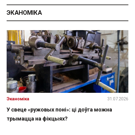
ЭКАНОМІКА
Эканоміка
31.07.2026
У свеце «ружовых поні»: ці доўга можна
трымацца на фікцыях?