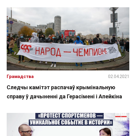
Грамадства
02.04.2021
Следчы камітэт распачаў крымінальную
справу ў дачыненні да Герасімені і Апейкіна