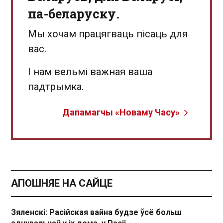
па-беларуску.
Мы хочам працягваць пісаць для
вас.
І нам вельмі важная ваша
падтрымка.
Дапамагчы «Новаму Часу»
АПОШНЯЕ НА САЙЦЕ
Зяленскі: Расійская вайна будзе ўсё больш