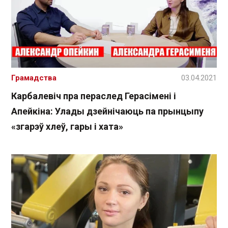
Грамадства
03.04.2021
Карбалевіч пра пераслед Герасімені і
Апейкіна: Улады дзейнічаюць па прынцыпу
«згарэў хлеў, гары і хата»