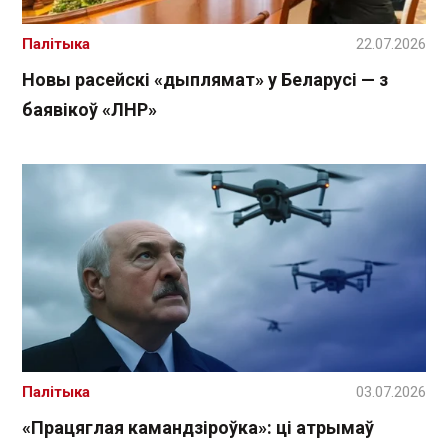
Палітыка
22.07.2026
Новы расейскі «дыплямат» у Беларусі — з
баявікоў «ЛНР»
Палітыка
03.07.2026
«Працяглая камандзіроўка»: ці атрымаў