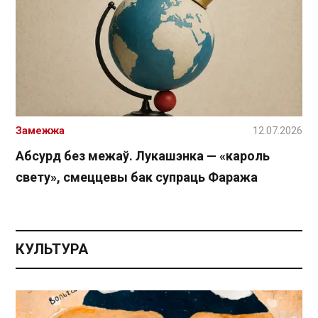
Замежжа
12.07.2026
Абсурд без межаў. Лукашэнка — «кароль
свету», смеццевы бак супраць Фаража
КУЛЬТУРА