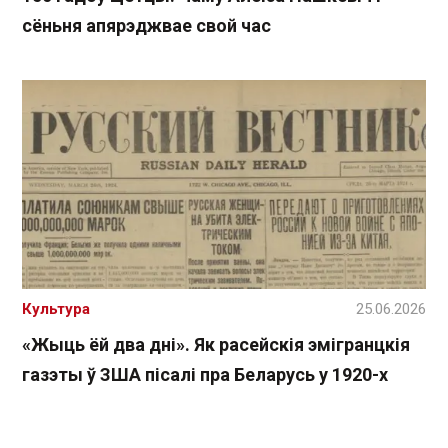
сёньня апярэджвае свой час
Культура
25.06.2026
«Жыць ёй два дні». Як расейскія эмігранцкія
газэты ў ЗША пісалі пра Беларусь у 1920-х