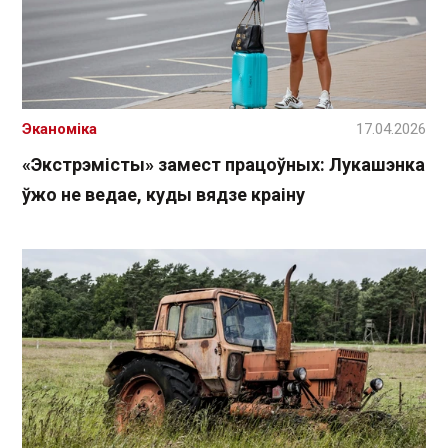
Эканоміка
17.04.2026
«Экстрэмісты» замест працоўных: Лукашэнка
ўжо не ведае, куды вядзе краіну