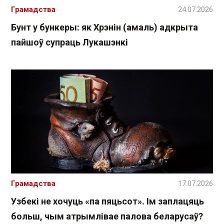
Грамадства
24.07.2026
Бунт у бункеры: як Хрэнін (амаль) адкрыта
пайшоў супраць Лукашэнкі
Грамадства
17.07.2026
Узбекі не хочуць «па пяцьсот». Ім заплацяць
больш, чым атрымлівае палова беларусаў?