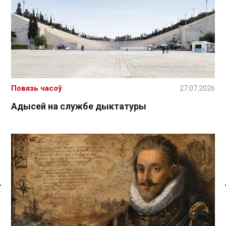
Повязь часоў
27.07.2026
Адысей на службе дыктатуры
Спасылка без VPN