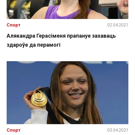
Спорт
02.04.2021
Алякандра Герасіменя прапануе захаваць
здароўе да перамогі
Спорт
03.04.2021