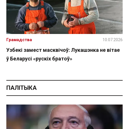
Грамадства
10.07.2026
Узбекі замест масквічоў: Лукашэнка не вітае
ў Беларусі «рускіх братоў»
ПАЛІТЫКА