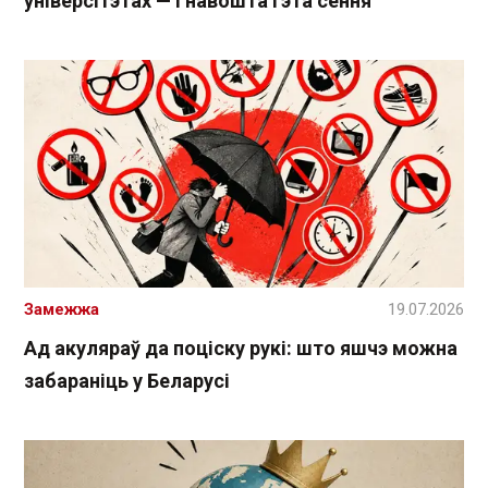
універсітэтах — і навошта гэта сёння
Замежжа
19.07.2026
Ад акуляраў да поціску рукі: што яшчэ можна
забараніць у Беларусі