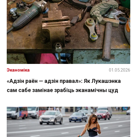
Эканоміка
01.05.2026
«Адзін раён — адзін правал»: Як Лукашэнка
сам сабе замінае зрабіць эканамічны цуд