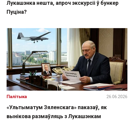
Лукашэнка нешта, апроч экскурсіі ў бункер
Пуціна?
Палітыка
26.06.2026
«Ультыматум Зяленскага» паказаў, як
вынікова размаўляць з Лукашэнкам