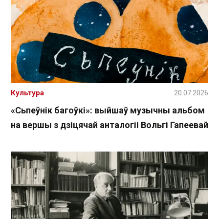
Культура
20.07.2026
«Сьпеўнік багоўкі»: выйшаў музычны альбом
на вершы з дзіцячай анталогіі Вольгі Гапеевай