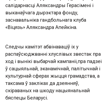
салідарнасці Аляксандры Герасімені і
выканаўчага дырэктара фонду,
заснавальніка гандбольнага клуба
«Віцязь» Аляксандра Апейкіна.
Следчы камітэт абвінаваціў іх у
распаўсюджванні хлуслівых звестак пра
ход і вынікі выбарчай кампаніі,пра падзеі
ў сацыяльнай, эканамічнай, палітычнай і
культурнай сферах жыцця грамадства, а
таксама ў закліках да дзеянняў,
скіраваных на шкоду нацыянальнай
бяспецы Беларусі.