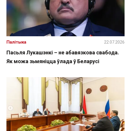
Палітыка
22.07.2026
Пасьля Лукашэнкі – не абавязкова свабода.
Як можа зьмяніцца ўлада ў Беларусі