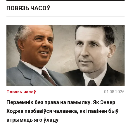
ПОВЯЗЬ ЧАСОЎ
Повязь часоў
01.08.2026
Пераемнік без права на памылку. Як Энвер
Ходжа пазбавіўся чалавека, які павінен быў
атрымаць яго ўладу