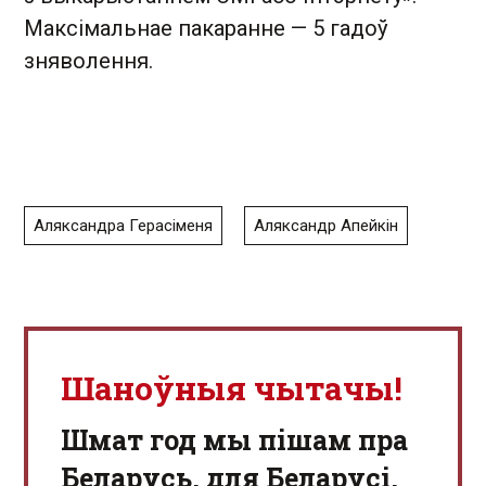
Максімальнае пакаранне — 5 гадоў
зняволення.
Аляксандра Герасіменя
Аляксандр Апейкін
Шаноўныя чытачы!
Шмат год мы пішам пра
Беларусь, для Беларусі,