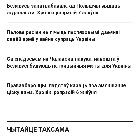
Беларусь запатрабавала ад Польшчы выдаць
журналіста. Хронікі рэпрэсій 7 жніўня
Палова расіян не лічыць паспяховымі дзеянні
сваёй арміі ў вайне супраць Украіны
Са спадзевам на Чалавека-павука: навошта ў
Беларусі будуюць патэнцыйныя мэты для Украіны
Праваабаронцы: падстаў казаць пра змяншэнне
ціску няма. Хронікі рэпрэсій 6 жніўня
ЧЫТАЙЦЕ ТАКСАМА