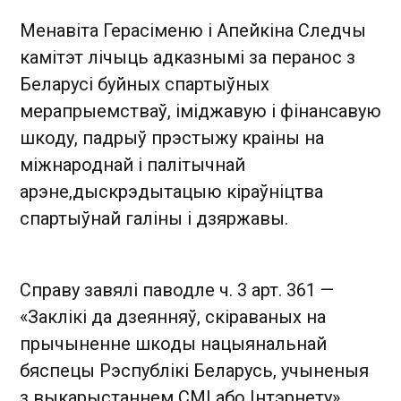
Менавіта Герасіменю і Апейкіна Следчы
камітэт лічыць адказнымі за перанос з
Беларусі буйных спартыўных
мерапрыемстваў, іміджавую і фінансавую
шкоду, падрыў прэстыжу краіны на
міжнароднай і палітычнай
арэне,дыскрэдытацыю кіраўніцтва
спартыўнай галіны і дзяржавы.
Справу завялі паводле ч. 3 арт. 361 —
«Заклікі да дзеянняў, скіраваных на
прычыненне шкоды нацыянальнай
бяспецы Рэспублікі Беларусь, учыненыя
з выкарыстаннем СМІ або Інтэрнету».