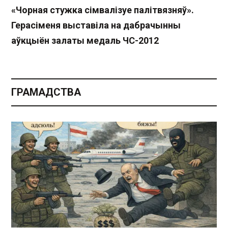
«Чорная стужка сімвалізуе палітвязняў».
Герасіменя выставіла на дабрачынны
аўкцыён залаты медаль ЧС-2012
ГРАМАДСТВА