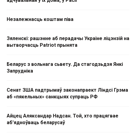
адчувальнай у іх дома, у Расіі
Незалежнасць коштам піва
Зяленскі: рашэнне аб перадачы Украіне ліцэнзій на
вытворчасць Patriot прынята
Беларус з вольнага сьвету. Да стагодзьдзя Янкі
Запрудніка
Сенат ЗША падтрымаў законапраект Ліндсі Грэма
аб «пякельных» санкцыях супраць РФ
Айцец Аляксандар Надсан. Той, хто працягвае
аб'ядноўваць беларусаў