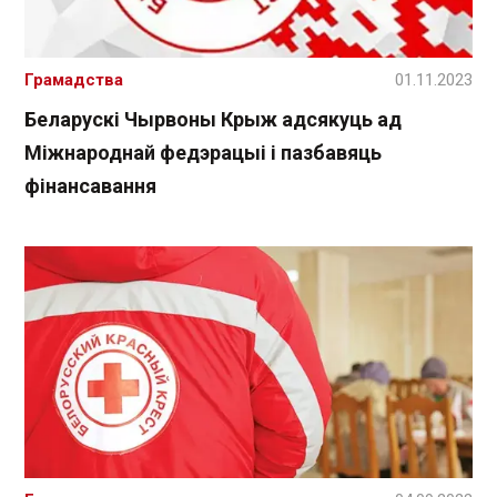
Грамадства
01.11.2023
Беларускі Чырвоны Крыж адсякуць ад
Міжнароднай федэрацыі і пазбавяць
фінансавання