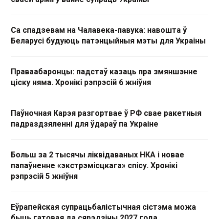
Са спадзевам на Чалавека-павука: навошта ў
Беларусі будуюць патэнцыйныя мэты для Украіны
Праваабаронцы: падстаў казаць пра змяншэнне
ціску няма. Хронікі рэпрэсій 6 жніўня
Паўночная Карэя разгортвае ў РФ свае ракетныя
падраздзяленні для ўдараў па Украіне
Больш за 2 тысячы ліквідаваных НКА і новае
папаўненне «экстрэмісцкага» спісу. Хронікі
рэпрэсій 5 жніўня
Еўрапейская супрацьбалістычная сістэма можа
быць гатовая да сярэдзіны 2027 года