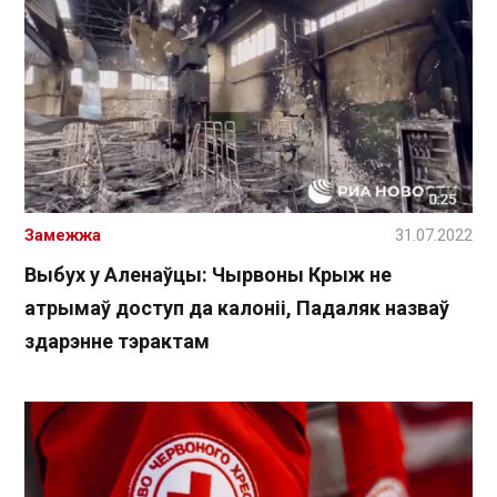
Замежжа
31.07.2022
Выбух у Аленаўцы: Чырвоны Крыж не
атрымаў доступ да калоніі, Падаляк назваў
здарэнне тэрактам