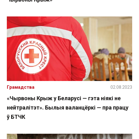
Грамадства
02.08.2023
«Чырвоны Крыж у Беларусі — гэта ніякі не
нейтралітэт». Былыя валанцёркі — пра працу
ў БТЧК