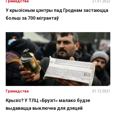
Грамадства
21.01.2022
У крызісным цэнтры пад Гроднам застаюцца
больш за 700 мігрантаў
Грамадства
01.12.2021
Крызіс? У ТЛЦ «Брузгі» малако будзе
выдавацца выключна для дзяцей