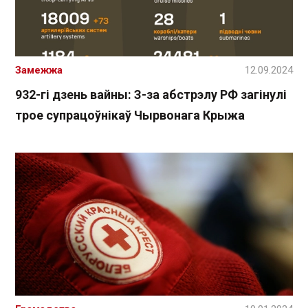
Замежжа
12.09.2024
932-гі дзень вайны: З-за абстрэлу РФ загінулі
трое супрацоўнікаў Чырвонага Крыжа