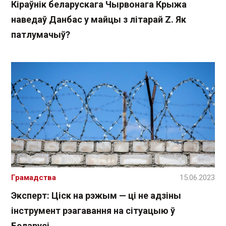
Кіраўнік беларускага Чырвонага Крыжа
наведаў Данбас у майцы з літарай Z. Як
патлумачыў?
Грамадства
15.06.2023
Эксперт: Ціск на рэжым — ці не адзіны
інструмент рэагавання на сітуацыю ў
Беларусі