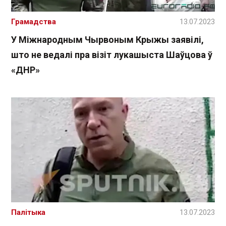
Грамадства
13.07.2023
У Міжнародным Чырвоным Крыжы заявілі,
што не ведалі пра візіт лукашыста Шаўцова ў
«ДНР»
Палітыка
13.07.2023