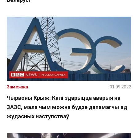
Замежжа
01.09.2022
Чырвоны Крыж: Калі здарыцца аварыя на
ЗАЭС, мала чым можна будзе дапамагчы ад
жудасных наступстваў