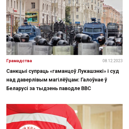
Грамадства
08.12.2023
Санкцыі супраць «гаманцоў Лукашэнкі» і суд
над даверлівым магілёўцам: Галоўнае ў
Беларусі за тыдзень паводле ВВС