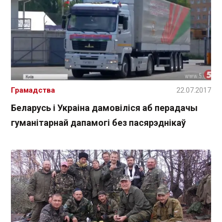
Грамадства
22.07.2017
Беларусь і Украіна дамовіліся аб перадачы
гуманітарнай дапамогі без пасярэднікаў