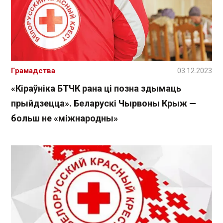
Грамадства
03.12.2023
«Кіраўніка БТЧК рана ці позна здымаць
прыйдзецца». Беларускі Чырвоны Крыж —
больш не «міжнародны»