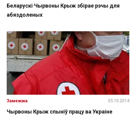
Беларускі Чырвоны Крыж збірае рэчы для
абяздоленых
Замежжа
05.10.2014
Чырвоны Крыж спыніў працу ва Украіне