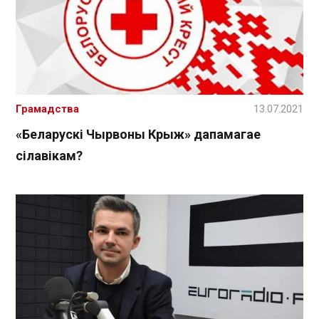
Грамадства
13.07.2021
«Беларускі Чырвоны Крыж» дапамагае
сілавікам?