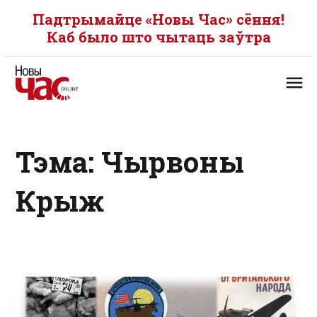
Падтрымайце «Новы Час» сёння!
Каб было што чытаць заўтра
Тэма: Чырвоны
Крыж