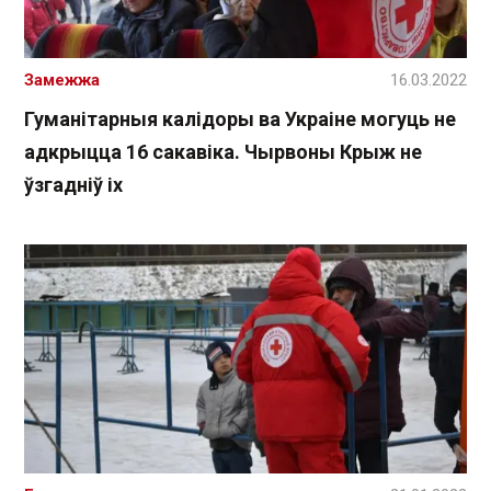
Замежжа
16.03.2022
Гуманітарныя калідоры ва Украіне могуць не
адкрыцца 16 сакавіка. Чырвоны Крыж не
ўзгадніў іх