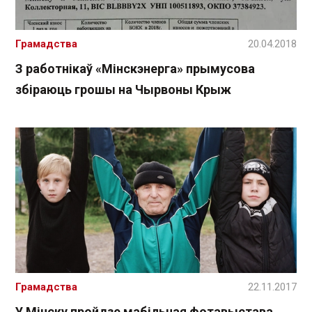
Грамадства
20.04.2018
З работнікаў «Мінскэнерга» прымусова
збіраюць грошы на Чырвоны Крыж
Грамадства
22.11.2017
У Мінску пройдзе мабільная фотавыстава