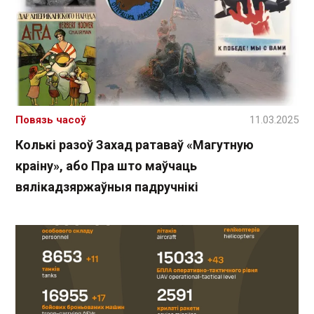
Повязь часоў
11.03.2025
Колькі разоў Захад ратаваў «Магутную
краіну», або Пра што маўчаць
вялікадзяржаўныя падручнікі