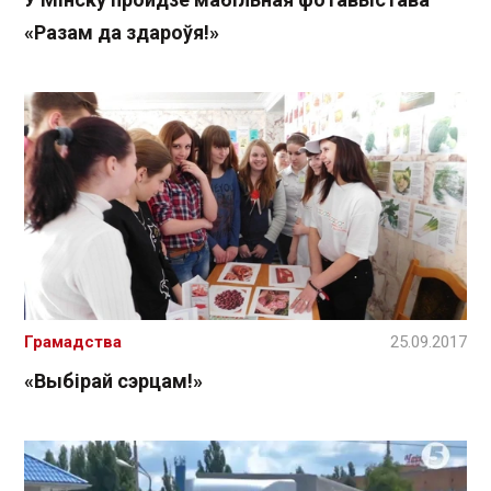
«Разам да здароўя!»
Грамадства
25.09.2017
«Выбірай сэрцам!»