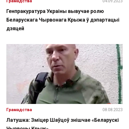
Грамадства
04.09.2023
Генпракуратура Украіны вывучае ролю
Беларускага Чырвонага Крыжа ў дэпартацыі
дзяцей
Грамадства
08.08.2023
Латушка: Зміцер Шаўцоў знішчае «Беларускі
Чырвоны Крыж»