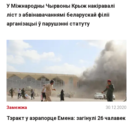
У Міжнародны Чырвоны Крыж накіравалі
ліст з абвінавачаннямі беларускай філіі
арганізацыі ў парушэнні статуту
Замежжа
30.12.2020
Тэракт у аэрапорце Емена: загінулі 26 чалавек