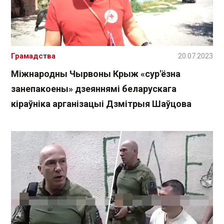
Грамадства
20.07.2023
Міжнародны Чырвоны Крыж «сур'ёзна
занепакоены» дзеяннямі беларускага
кіраўніка арганізацыі Дзмітрыя Шаўцова