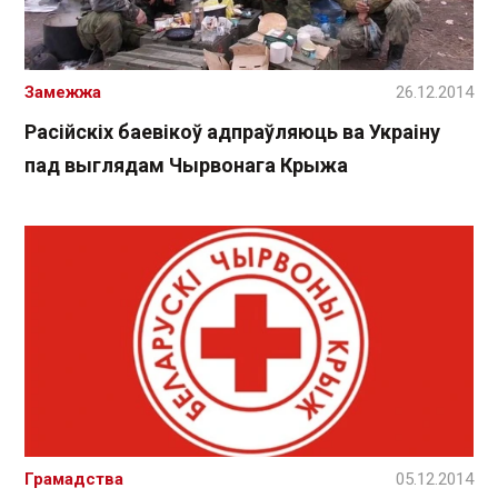
Замежжа
26.12.2014
Расійскіх баевікоў адпраўляюць ва Украіну
пад выглядам Чырвонага Крыжа
Грамадства
05.12.2014