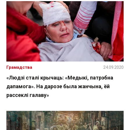
Грамадства
24.09.2020
«Людзі сталі крычаць: «Медыкі, патрэбна
дапамога». На дарозе была жанчына, ёй
рассеклі галаву»