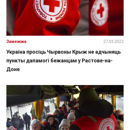
Замежжа
27.03.2022
Украіна просіць Чырвоны Крыж не адчыняць
пункты дапамогі бежанцам у Растове-на-
Доне