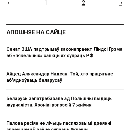
1
2
›
‹
АПОШНЯЕ НА САЙЦЕ
Сенат ЗША падтрымаў законапраект Ліндсі Грэма
аб «пякельных» санкцыях супраць РФ
Айцец Аляксандар Надсан. Той, хто працягвае
аб'ядноўваць беларусаў
Беларусь запатрабавала ад Польшчы выдаць
журналіста. Хронікі рэпрэсій 7 жніўня
Палова расіян не лічыць паспяховымі дзеянні
сваёй арміі ў вайне супраць Украіны