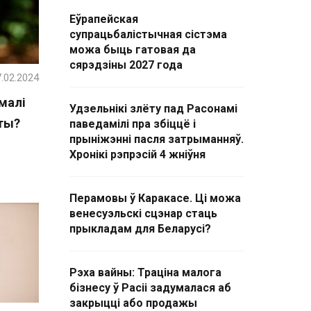
Еўрапейская
супрацьбалістычная сістэма
можа быць гатовая да
сярэдзіны 2027 года
.02.2024
малі
Удзельнікі злёту пад Расонамі
ты?
паведамілі пра збіццё і
прыніжэнні пасля затрыманняў.
Хронікі рэпрэсій 4 жніўня
Перамовы ў Каракасе. Ці можа
венесуэльскі сцэнар стаць
прыкладам для Беларусі?
Рэха вайны: Траціна малога
бізнесу ў Расіі задумалася аб
закрыцці або продажы