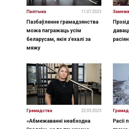
Палітыка
11.07.2023
Замеж
Пазбаўленне грамадзянства
Прэзід
можа пагражаць усім
давац
беларусам, якія з'ехалі за
расія
мяжу
Грамадства
22.03.2023
Грамад
«Абмежаванні неабходна
Расіі 