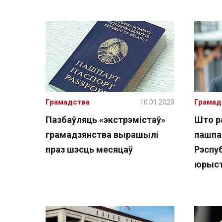
Грамадства
10.01.2023
Грамад
Пазбаўляць «экстрэмістаў»
Што р
грамадзянства вырашылі
пашпа
праз шэсць месяцаў
Рэспу
юрыс