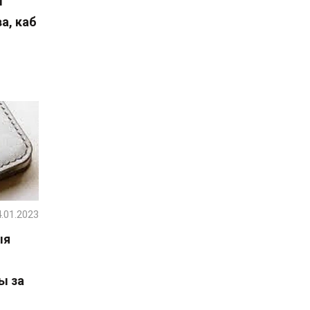
і
а, каб
.01.2023
ыя
ы за