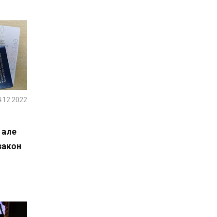
.12.2022
 але
закон