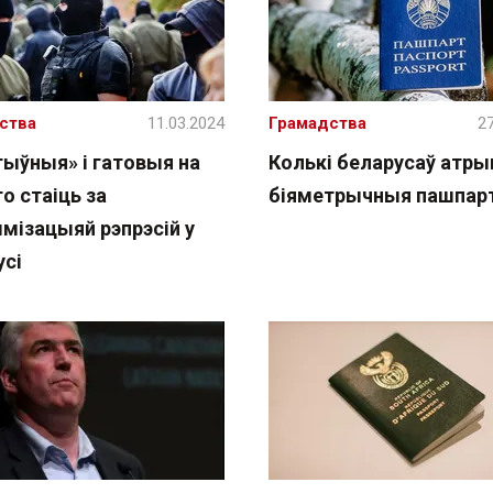
ства
11.03.2024
Грамадства
27
тыўныя» і гатовыя на
Колькі беларусаў атры
то стаіць за
біяметрычныя пашпар
мізацыяй рэпрэсій у
усі