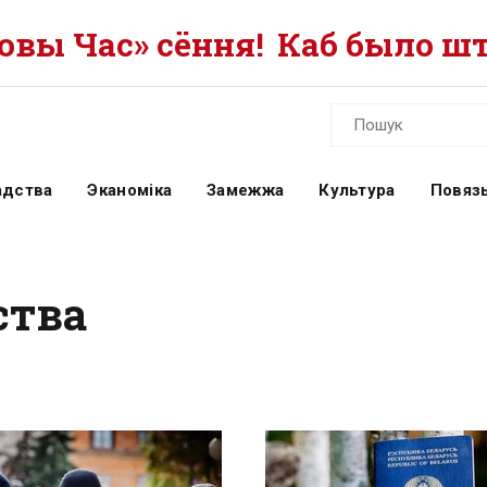
вы Час» сёння!
Каб было шт
адства
Эканоміка
Замежжа
Культура
Повязь
ства