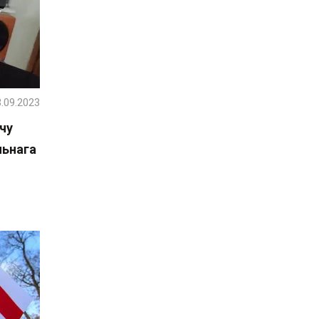
.09.2023
чу
льнага
й