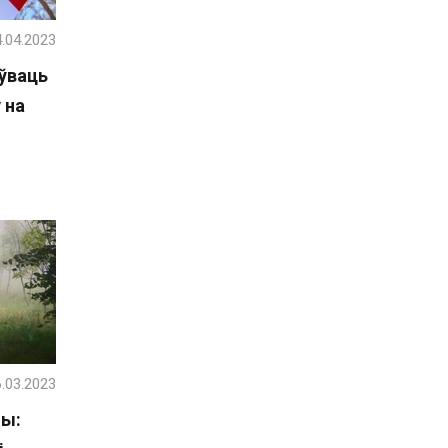
.04.2023
ўваць
 на
.03.2023
ны: