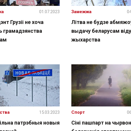
жа
01.07.2023
Замежжа
04
энт Грузіі не хоча
Літва не будзе абмяжо
ь грамадзянства
выдачу беларусам віду
нам
жыхарства
ства
15.03.2023
Спорт
06
пільна патрэбныя новыя
Сіні пашпарт на чырво