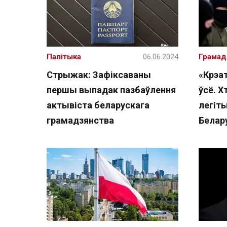
Палітыка
06.06.2024
Грамад
Стрыжак: Зафіксаваны
«Крэа
першы выпадак пазбаўлення
ўсё. Х
актывіста беларускага
легіты
грамадзянства
Белар