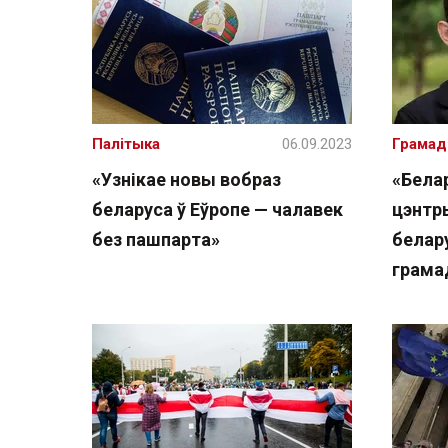
Палітыка
06.09.2023
Грамад
«Узнікае новы вобраз
«Белар
беларуса ў Еўропе — чалавек
цэнтр
без пашпарта»
белар
грама