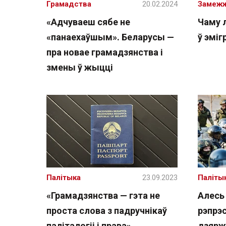
Грамадства
20.02.2024
Замеж
«Адчуваеш сябе не
Чаму 
«панаехаўшым». Беларусы —
ў эміг
пра новае грамадзянства і
змены ў жыцці
Палітыка
23.09.2023
Паліты
«Грамадзянства — гэта не
Алесь
проста слова з падручнікаў
рэпрэ
паліталогіі і права»
дзяржа