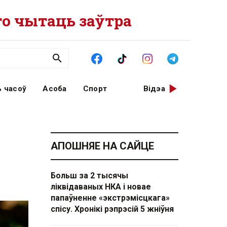
о чытаць заўтра
 часоў
Асоба
Спорт
Відэа
АПОШНЯЕ НА САЙЦЕ
Больш за 2 тысячы
ліквідаваных НКА і новае
папаўненне «экстрэмісцкага»
спісу. Хронікі рэпрэсій 5 жніўня