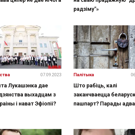
радзіму"»
ства
07.09.2023
Палітыка
06
та Лукашэнка дае
Што рабіць, калі
дзянства выхадцам з
заканчваецца беларуск
раіны і нават Эфіопіі?
пашпарт? Парады адва