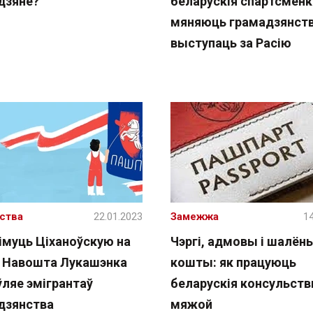
дзяне?
беларускія спартсменк
мяняюць грамадзянств
выступаць за Расію
ства
22.01.2023
Замежжа
14
імуць Ціханоўскую на
Чэргі, адмовы і шалён
. Навошта Лукашэнка
кошты: як працуюць
ўляе эмігрантаў
беларускія консульств
дзянства
мяжой