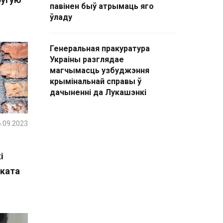
павінен быў атрымаць яго
ўладу
Генеральная пракуратура
Украіны разглядае
магчымасць узбуджэння
крымінальнай справы ў
дачыненні да Лукашэнкі
.09.2023
і
ката