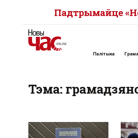
Падтрымайце «Но
Палітыка
Грам
Тэма: грамадзян