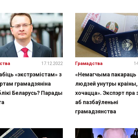
ства
17.12.2022
Грамадства
14
абіць «экстрэмістам» з
«Немагчыма пакараць
ртам грамадзяніна
людзей унутры краіны,
блікі Беларусь? Парады
хочацца». Экспэрт пра 
та
аб пазбаўленьні
грамадзянства