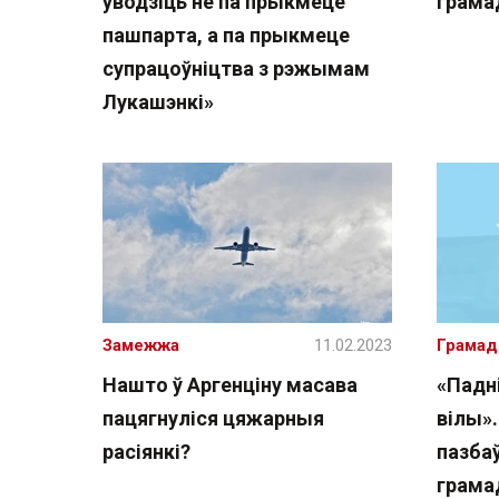
ўводзіць не па прыкмеце
грама
пашпарта, а па прыкмеце
супрацоўніцтва з рэжымам
Лукашэнкі»
Замежжа
11.02.2023
Грамад
Нашто ў Аргенціну масава
«Падн
пацягнуліся цяжарныя
вілы»
расіянкі?
пазба
грама