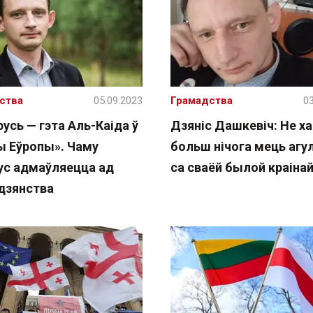
ства
05.09.2023
Грамадства
03
усь — гэта Аль-Каіда ў
Дзяніс Дашкевіч: Не ха
ы Еўропы». Чаму
больш нічога мець агу
ус адмаўляецца ад
са сваёй былой краіна
дзянства