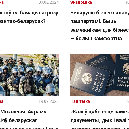
жа
07.02.2024
Эканоміка
30
літоўцы бачаць пагрозу
Беларускі бізнес галас
рантах-беларусах?
пашпартамі. Быць
замежнікам для бізне
— больш камфортна
ка
19.09.2023
Палітыка
18
 Міхалевіч: Акрамя
«Калі ў цябе ёсць зам
сіяў беларуская
дакументы, дык і валі 
ва цяпер не дае нічога
на сваю прадажную "д