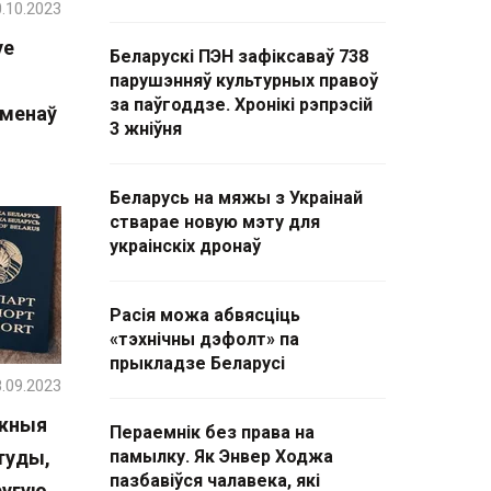
.10.2023
уе
Беларускі ПЭН зафіксаваў 738
парушэнняў культурных правоў
за паўгоддзе. Хронікі рэпрэсій
сменаў
3 жніўня
Беларусь на мяжы з Украінай
стварае новую мэту для
украінскіх дронаў
Расія можа абвясціць
«тэхнічны дэфолт» па
прыкладзе Беларусі
.09.2023
ежныя
Пераемнік без права на
туды,
памылку. Як Энвер Ходжа
пазбавіўся чалавека, які
ругую