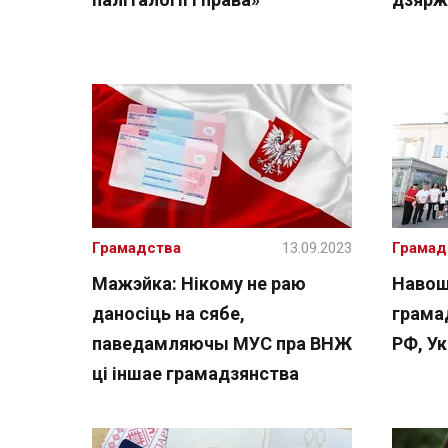
Грамадства
13.09.2023
Грамад
Мажэйка: Нікому не раю
Навош
даносіць на сябе,
грама
паведамляючы МУС пра ВНЖ
РФ, Ук
ці іншае грамадзянства