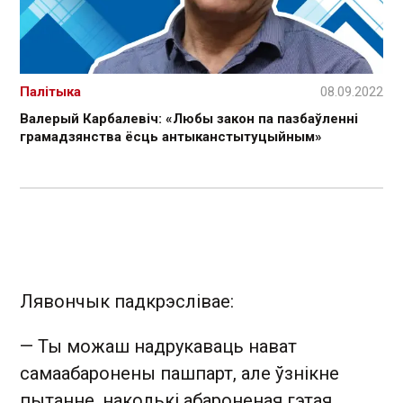
Палітыка
08.09.2022
Валерый Карбалевіч: «Любы закон па пазбаўленні
грамадзянства ёсць антыканстытуцыйным»
Лявончык падкрэслівае:
— Ты можаш надрукаваць нават
самаабаронены пашпарт, але ўзнікне
пытанне, наколькі абароненая гэтая