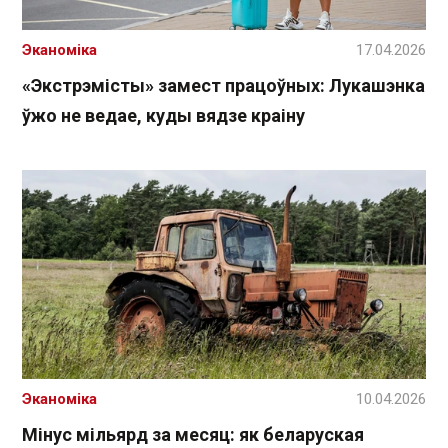
Эканоміка
17.04.2026
«Экстрэмісты» замест працоўных: Лукашэнка
ўжо не ведае, куды вядзе краіну
Эканоміка
10.04.2026
Мінус мільярд за месяц: як беларуская