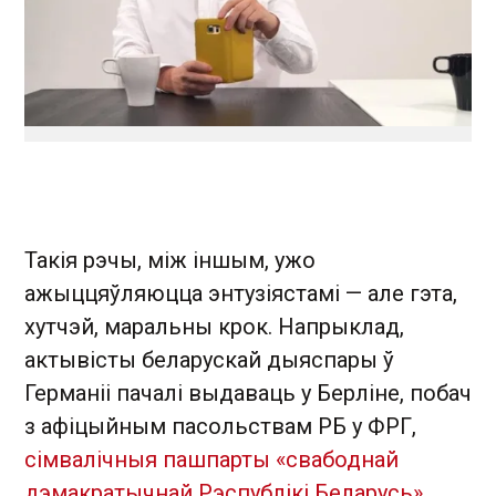
Такія рэчы, між іншым, ужо
ажыццяўляюцца энтузіястамі — але гэта,
хутчэй, маральны крок. Напрыклад,
актывісты беларускай дыяспары ў
Германіі пачалі выдаваць у Берліне, побач
з афіцыйным пасольствам РБ у ФРГ,
сімвалічныя пашпарты «свабоднай
дэмакратычнай Рэспублікі Беларусь»
.