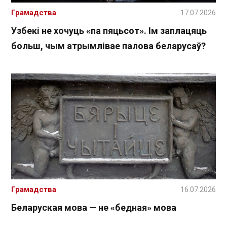
Грамадства
17.07.2026
Узбекі не хочуць «па пяцьсот». Ім заплацяць
больш, чым атрымлівае палова беларусаў?
Грамадства
16.07.2026
Беларуская мова — не «бедная» мова