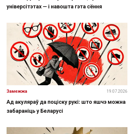
універсітэтах — і навошта гэта сёння
Замежжа
19.07.2026
Ад акуляраў да поціску рукі: што яшчэ можна
забараніць у Беларусі