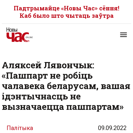
Падтрымайце «Новы Час» сёння!
Каб было што чытаць заўтра
Аляксей Лявончык:
«Пашпарт не робіць
чалавека беларусам, вашая
ідэнтычнасць не
вызначаецца пашпартам»
Палітыка
09.09.2022