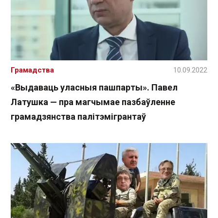
Грамадства
10.09.2022
«Выдаваць уласныя пашпарты». Павел
Латушка — пра магчымае пазбаўленне
грамадзянства палітэмігрантаў