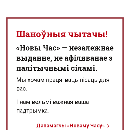
Шаноўныя чытачы!
«Новы Час» — незалежнае
выданне, не афіляванае з
палітычнымі сіламі.
Мы хочам працягваць пісаць для
вас.
І нам вельмі важная ваша
падтрымка.
Дапамагчы «Новаму Часу»