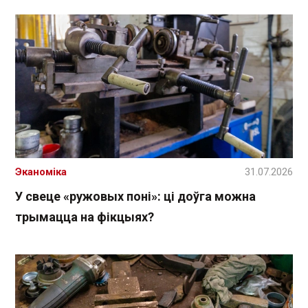
Эканоміка
31.07.2026
У свеце «ружовых поні»: ці доўга можна
трымацца на фікцыях?