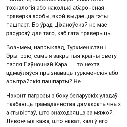
тэхналогія або наколькі абароненая
праверка асобы, якой выдаецца гэты
пашпарт. Бо ўрад Ціханоўскай не мае
рэсурсаў для таго, каб гэта праверыць.
Возьмем, напрыклад, Туркменістан і
Эрытрэю, самыя закрытыя краіны свету
пасля Паўночнай Карэі. Што нехта
адмаўляўся прызнаваць туркменскія або
эрытрэйскія пашпарты? Не.
Наконт пагрозы з боку беларускіх уладаў
пазбавіць грамадзянства дэмакратычных
актывістаў, што знаходзяцца за мяжой,
Лявончык кажа, што нават, калі ў яго