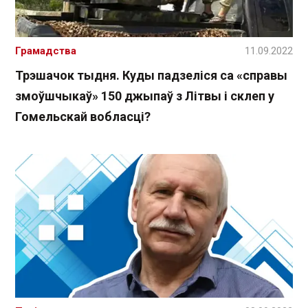
Грамадства
11.09.2022
Трэшачок тыдня. Куды падзеліся са «справы
змоўшчыкаў» 150 джыпаў з Літвы і склеп у
Гомельскай вобласці?