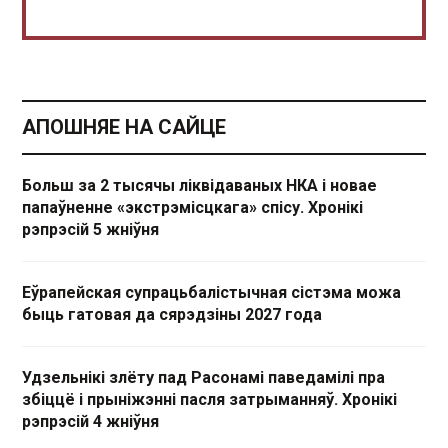
АПОШНЯЕ НА САЙЦЕ
Больш за 2 тысячы ліквідаваных НКА і новае
папаўненне «экстрэмісцкага» спісу. Хронікі
рэпрэсій 5 жніўня
Еўрапейская супрацьбалістычная сістэма можа
быць гатовая да сярэдзіны 2027 года
Удзельнікі злёту пад Расонамі паведамілі пра
збіццё і прыніжэнні пасля затрыманняў. Хронікі
рэпрэсій 4 жніўня