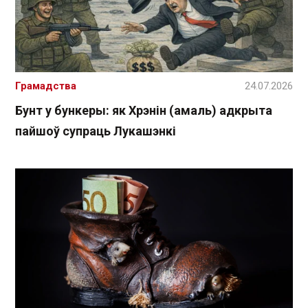
Грамадства
24.07.2026
Бунт у бункеры: як Хрэнін (амаль) адкрыта
пайшоў супраць Лукашэнкі