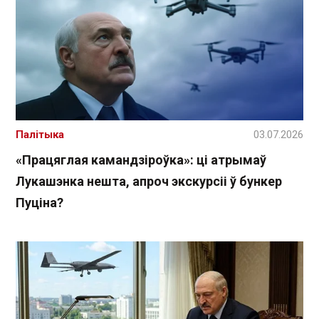
Палітыка
03.07.2026
«Працяглая камандзіроўка»: ці атрымаў
Лукашэнка нешта, апроч экскурсіі ў бункер
Пуціна?