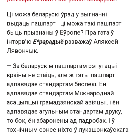
Ці можа беларускі ўрад у выгнанні
выдаць пашпарт і ці можа такі пашпарт
быць прызнаны ў Еўропе? Пра гэта ў
інтэрв’ю
Е*рарадыё
разважаў Аляксей
Лявончык.
— За беларускім пашпартам рэпутацыі
краіны не стаіць, але ж гэты пашпарт
адпавядае стандартам бяспекі. Ён
адпавядае стандартам Міжнароднай
асацыяцыі грамадзянскай авіяцыі, і ён
адпавядае агульным стандартам друку,
то бок, ён абаронены ад падробак. І ў
тэхнічным сэнсе ніхто ў лукашэнкаўскага