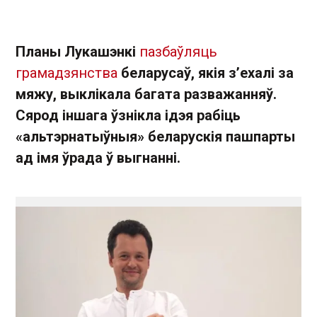
Планы Лукашэнкі
пазбаўляць
грамадзянства
беларусаў, якія з’ехалі за
мяжу, выклікала багата разважанняў.
Сярод іншага ўзнікла ідэя рабіць
«альтэрнатыўныя» беларускія пашпарты
ад імя ўрада ў выгнанні.