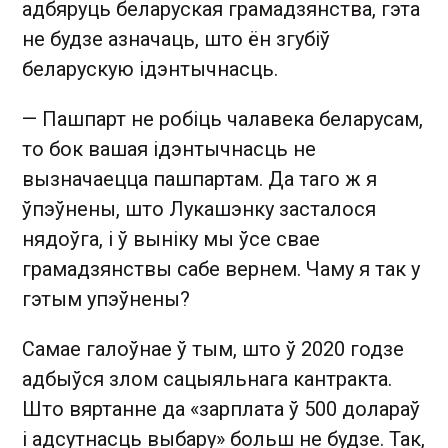
адбяруць беларуская грамадзянства, гэта
не будзе азначаць, што ён згубіў
беларускую ідэнтычнасць.
— Пашпарт не робіць чалавека беларусам,
то бок вашая ідэнтычнасць не
вызначаецца пашпартам. Да таго ж я
ўпэўнены, што Лукашэнку засталося
нядоўга, і ў выніку мы ўсе свае
грамадзянствы сабе вернем. Чаму я так у
гэтым упэўнены?
Самае галоўнае ў тым, што ў 2020 годзе
адбыўся злом сацыяльнага кантракта.
Што вяртанне да «зарплата ў 500 долараў
і адсутнасць выбару» больш не будзе. Так,