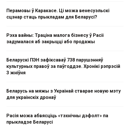
Перамовы ў Каракасе. Ці можа венесуэльскі
сцэнар стаць прыкладам для Беларусі?
Рэха вайны: Траціна малога бізнесу ў Расіі
задумалася аб закрыцці або продажы
Беларускі ПЭН зафіксаваў 738 парушэнняў
культурных правоў за паўгоддзе. Хронікі рэпрэсій
3 жніўня
Беларусь на мяжы з Украінай стварае новую мэту
для украінскіх дронаў
Расія можа абвясціць «тэхнічны дэфолт» па
прыкладзе Беларусі