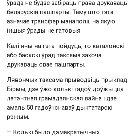
ўрада не будзе забіраць права друкаваць
беларускія пашпарты. Таму што гэта
азначае трансфер манаполіі, на якую
іншыя ўрады не гатовыя
Калі яны на гэта пойдуць, то каталонскі
або баскскі ўрад таксама захоча
друкаваць свае пашпарты.
Лявончык таксама прыводзіць прыклад
Бірмы, дзе ўжо колькі гадоў доўжыцца
латэнтная грамадзянская вайна і дзе
амаль 50 гадоў існаваў дыктатарскі
рэжым.
— Колькі было дэмакратычных