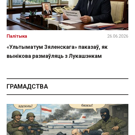
Палітыка
26.06.2026
«Ультыматум Зяленскага» паказаў, як
вынікова размаўляць з Лукашэнкам
ГРАМАДСТВА