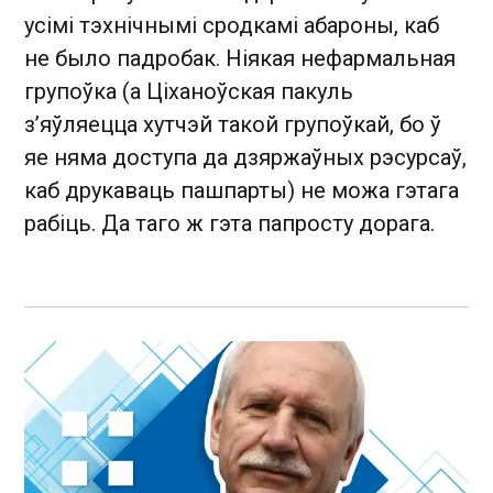
усімі тэхнічнымі сродкамі абароны, каб
не было падробак. Ніякая нефармальная
групоўка (а Ціханоўская пакуль
з’яўляецца хутчэй такой групоўкай, бо ў
яе няма доступа да дзяржаўных рэсурсаў,
каб друкаваць пашпарты) не можа гэтага
рабіць. Да таго ж гэта папросту дорага.