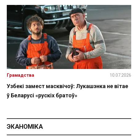
Грамадства
10.07.2026
Узбекі замест масквічоў: Лукашэнка не вітае
ў Беларусі «рускіх братоў»
ЭКАНОМІКА