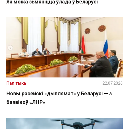
Як можа зьмяніцца ўлада ў Беларусі
Палітыка
22.07.2026
Новы расейскі «дыплямат» у Беларусі — з
баявікоў «ЛНР»