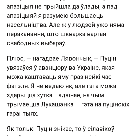
апазіцыя не прыйшла да ўлады, а пад
апазіцыяй я разумею большасць
насельніцтва. Але ж у людзей ужо няма
пераканання, што шкварка вартая
свабодных выбараў.
Плюс, — нагадвае Лявончык, — Пуцін
увязаўся ў аванцюру ва Украіне, якая
можа каштаваць яму праз нейкі час
фатэля. Я не ведаю як, але гэта можа
здарыцца хутка. І адзінае, на чым
трымаецца Лукашэнка — гэта на пуцінскіх
гарантыях.
Як толькі Пуцін знікае, то ў сілавікоў