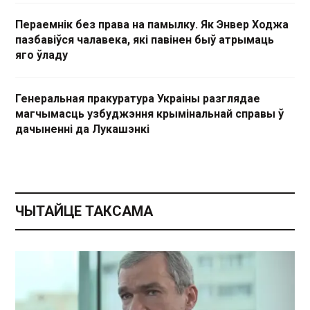
Пераемнік без права на памылку. Як Энвер Ходжа
пазбавіўся чалавека, які павінен быў атрымаць
яго ўладу
Генеральная пракуратура Украіны разглядае
магчымасць узбуджэння крымінальнай справы ў
дачыненні да Лукашэнкі
ЧЫТАЙЦЕ ТАКСАМА