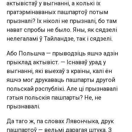
актывістаў у выгнанні, а колькі іх
пратэрмінаваных пашпартоў потым
прызналі? Іх ніколі не прызналі, бо там
нават спробы не было. Яны, як сядзелі
нелегаламі ў Тайландзе, так і сядзелі.
Або Польшча — прыводзіць яшчэ адзін
прыклад актывіст. — Існаваў урад у
выгнанні, які выехаў з краіны, калі ён
яшчэ мог друкаваць пашпарты другой
польскай рэспублікі. Але ці прызнавалі
гэтыя польскія пашпарты? Не, не
прызнавалі.
Да таго ж, па словах Лявончыка, друк
пашпартоў — вельмі дарагая штука. З