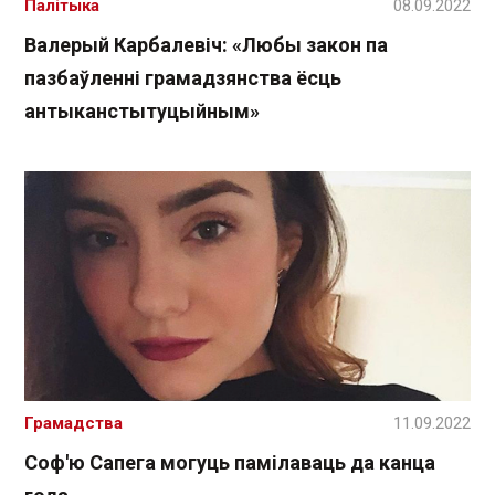
Палітыка
08.09.2022
Валерый Карбалевіч: «Любы закон па
пазбаўленні грамадзянства ёсць
антыканстытуцыйным»
Грамадства
11.09.2022
Соф'ю Сапега могуць памілаваць да канца