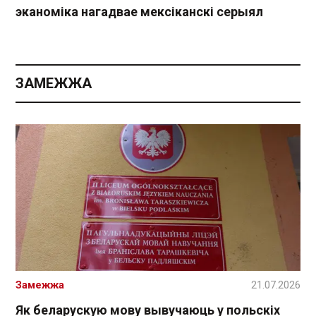
эканоміка нагадвае мексіканскі серыял
ЗАМЕЖЖА
Замежжа
21.07.2026
Як беларускую мову вывучаюць у польскіх