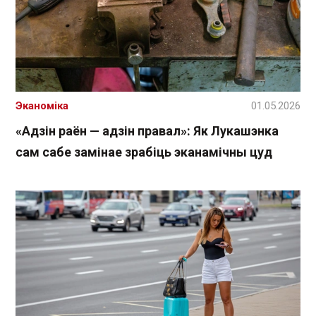
Эканоміка
01.05.2026
«Адзін раён — адзін правал»: Як Лукашэнка
сам сабе замінае зрабіць эканамічны цуд