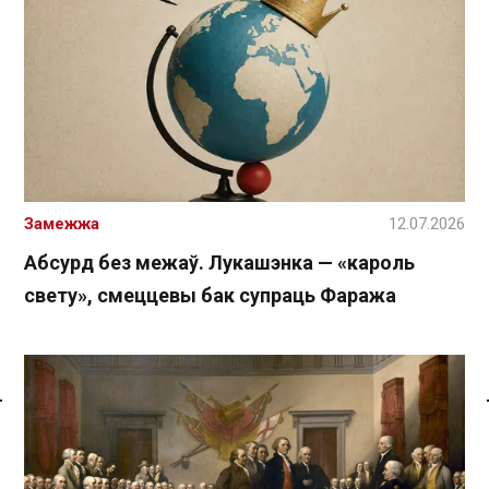
Замежжа
12.07.2026
Абсурд без межаў. Лукашэнка — «кароль
свету», смеццевы бак супраць Фаража
Спасылка без VPN