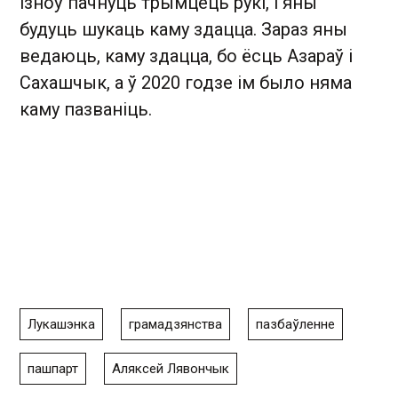
ізноў пачнуць трымцець рукі, і яны
будуць шукаць каму здацца. Зараз яны
ведаюць, каму здацца, бо ёсць Азараў і
Сахашчык, а ў 2020 годзе ім было няма
каму пазваніць.
Лукашэнка
грамадзянства
пазбаўленне
пашпарт
Аляксей Лявончык