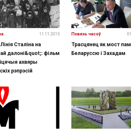
ра
11.11.2015
Повязь часоў
01
Лінія Сталіна на
Трасцянец як мост па
ай далоні&quot;: фільм
Беларуссю і Захадам
зіцячыя ахвяры
скіх рэпрэсій