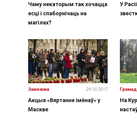
Чаму некаторым так хочацца
У Расі
есці і спаборнічаць на
звестк
магілах?
Замежжа
29.10.2017
Грамад
Акцыя «Вяртанне імёнаў» у
На Ку
Маскве
настаў