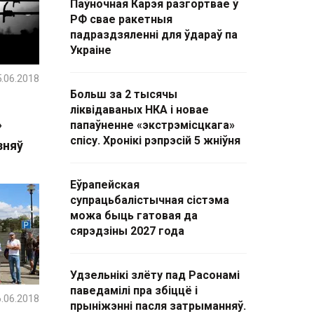
Паўночная Карэя разгортвае ў
РФ свае ракетныя
падраздзяленні для ўдараў па
Украіне
.06.2018
Больш за 2 тысячы
ліквідаваных НКА і новае
»
папаўненне «экстрэмісцкага»
спісу. Хронікі рэпрэсій 5 жніўня
зняў
Еўрапейская
супрацьбалістычная сістэма
можа быць гатовая да
сярэдзіны 2027 года
Удзельнікі злёту пад Расонамі
паведамілі пра збіццё і
.06.2018
прыніжэнні пасля затрыманняў.