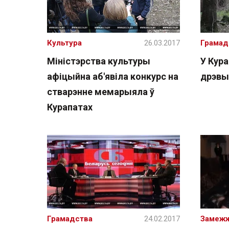
Культура
26.03.2017
Грамад
Міністэрства культуры
У Кур
афіцыйна аб'явіла конкурс на
дрэвы
стварэнне мемарыяла ў
Курапатах
Грамадства
24.02.2017
Замеж