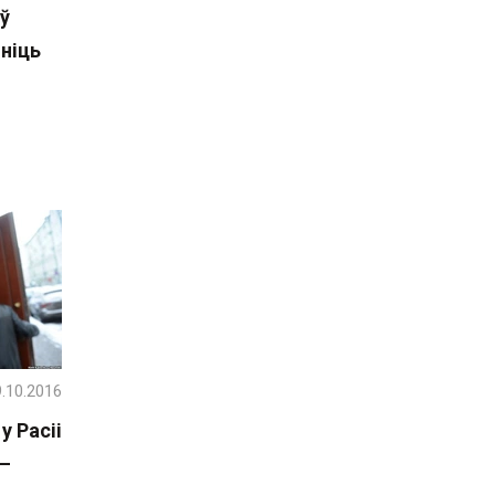
ў
ніць
.10.2016
у Расіі
 —