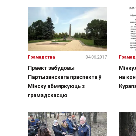
Грамадства
04.06.2017
Грамад
Праект забудовы
Мінку
Партызанскага праспекта ў
на кон
Мінску абмяркуюць з
Курап
грамадскасцю