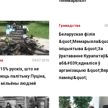
«Мемарыял»
Грамадства
06
Беларуская філія
&quot;Мемарыяла&quo
ініцыятыва &quot;За
ўратаванне Курапатаў&
жа
04.07.2016
аб&#039;ядналіся ў
15% рускіх, што не
арганізацыю &quot;Вя
яюць палітыку Пуціна,
памяці&quot;
а мільёны людзей