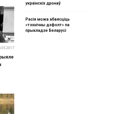
украінскіх дронаў
Расія можа абвясціць
«тэхнічны дэфолт» па
прыкладзе Беларусі
.05.2017
арыяле
я