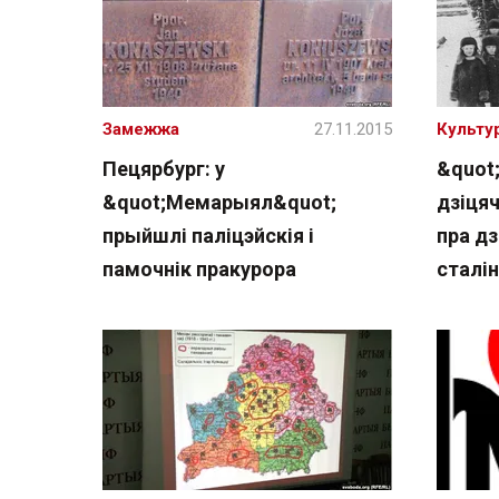
Замежжа
27.11.2015
Культу
Пецярбург: у
&quot;
&quot;Мемарыял&quot;
дзіцяч
прыйшлі паліцэйскія і
пра д
памочнік пракурора
сталін