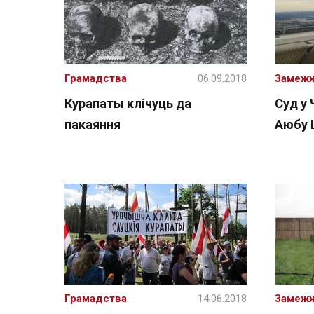
Грамадства
06.09.2018
Замеж
Курапаты клічуць да
Суд у
пакаяння
Аюбу Ц
Грамадства
14.06.2018
Замеж