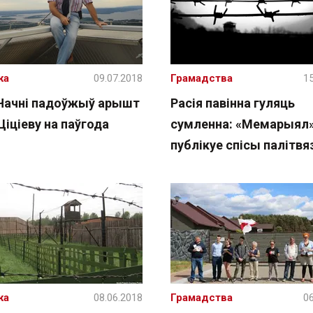
жа
09.07.2018
Грамадства
15
 Чачні падоўжыў арышт
Расія павінна гуляць
іціеву на паўгода
сумленна: «Мемарыял
публікуе спісы палітвя
жа
08.06.2018
Грамадства
06