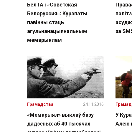
БелТА і «Советская
Права
Белоруссия»: Курапаты
палітз
павінны стаць
асуджа
агульнанацыянальным
за SM
мемарыялам
Грамадства
24.11.2016
Грамад
«Мемарыял» выклаў базу
У Кура
дадзеных аб 40 тысячах
Алею 