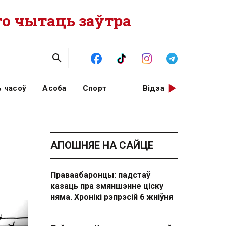
о чытаць заўтра
 часоў
Асоба
Спорт
Відэа
АПОШНЯЕ НА САЙЦЕ
Праваабаронцы: падстаў
казаць пра змяншэнне ціску
няма. Хронікі рэпрэсій 6 жніўня