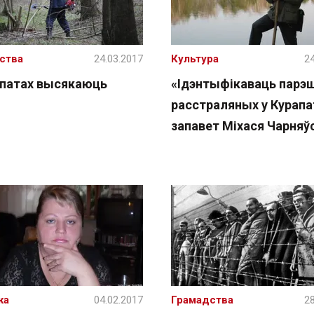
ства
24.03.2017
Культура
24
апатах высякаюць
«Ідэнтыфікаваць парэш
расстраляных у Курапа
запавет Міхася Чарняў
жа
04.02.2017
Грамадства
28