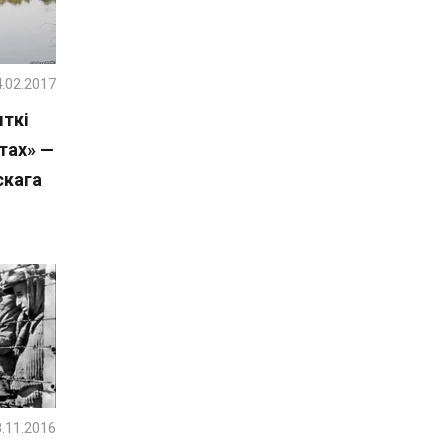
.02.2017
ткі
тах» —
скага
.11.2016