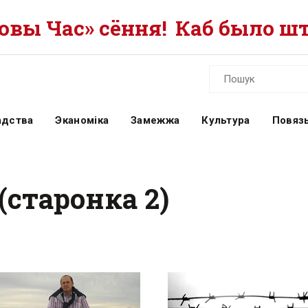
вы Час» сёння!
Каб было шт
адства
Эканоміка
Замежжа
Культура
Повязь
(старонка 2)