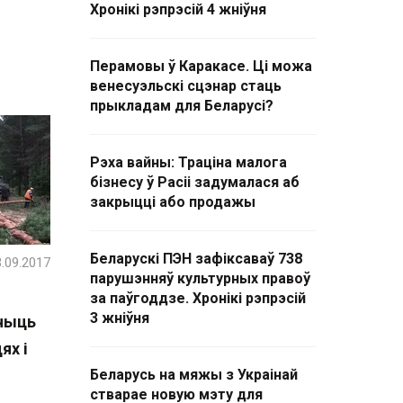
Хронікі рэпрэсій 4 жніўня
Перамовы ў Каракасе. Ці можа
венесуэльскі сцэнар стаць
прыкладам для Беларусі?
Рэха вайны: Траціна малога
бізнесу ў Расіі задумалася аб
закрыцці або продажы
Беларускі ПЭН зафіксаваў 738
.09.2017
парушэнняў культурных правоў
за паўгоддзе. Хронікі рэпрэсій
3 жніўня
шчыць
ях і
Беларусь на мяжы з Украінай
стварае новую мэту для