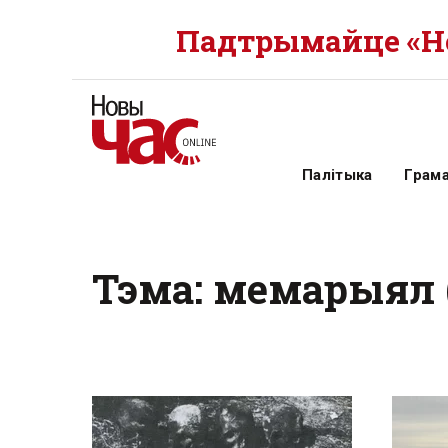
Падтрымайце «Но
Палітыка
Грам
Тэма: мемарыял 