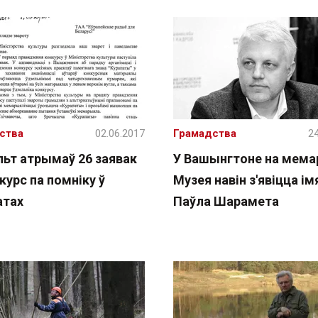
ства
02.06.2017
Грамадства
24
льт атрымаў 26 заявак
У Вашынгтоне на мем
курс па помніку ў
Музея навін з'явіцца ім
атах
Паўла Шарамета