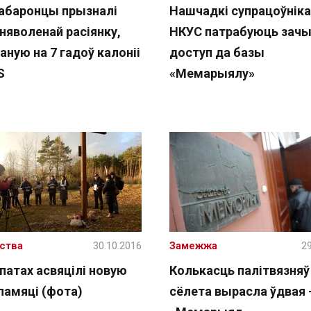
абаронцы прызналі
Нашчадкі супрацоўніка
няволенай расіянку,
НКУС патрабуюць зачы
ную на 7 гадоў калоніі
доступ да базы
S
«Мемарыялу»
ства
30.10.2016
Замежжа
29
патах асвяцілі новую
Колькасць палітвязняў 
памяці (фота)
сёлета вырасла ўдвая