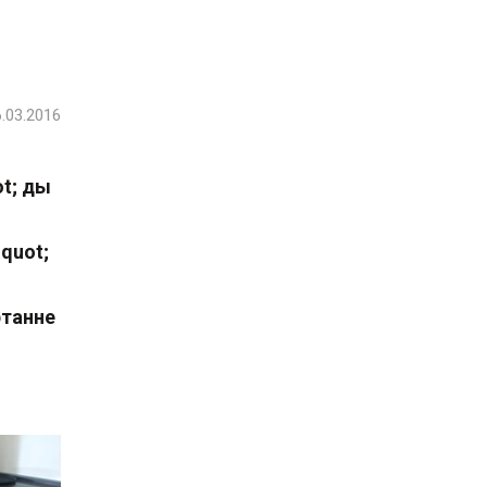
.03.2016
t; ды
quot;
ртанне