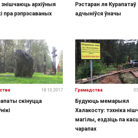
і знішчаюць архіўныя
Рэстаран ля Курапатаў
і пра рэпрэсаваных
адчыніўся ўначы
ства
18.10.2017
Грамадства
03
рапаты скінуцца
Будуюць мемарыял
нікі
Халакосту: тэхніка ні
магілы, ездзіць па касц
чарапах