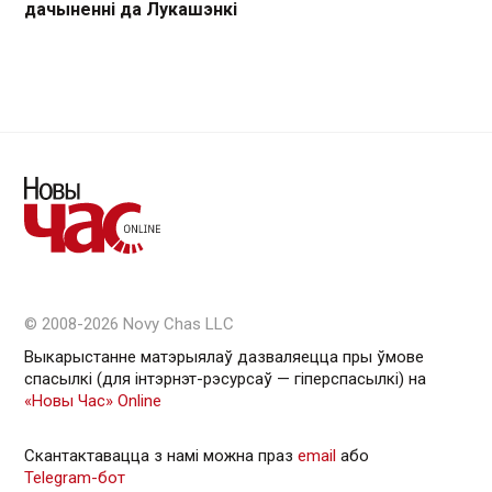
дачыненні да Лукашэнкі
© 2008-2026 Novy Chas LLC
Выкарыстанне матэрыялаў дазваляецца пры ўмове
спасылкі (для інтэрнэт-рэсурсаў — гiперспасылкi) на
«Новы Час» Online
Скантактавацца з намі можна праз
email
або
Telegram-бот