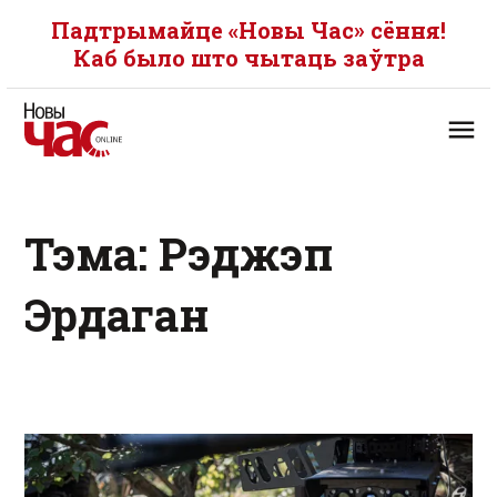
Падтрымайце «Новы Час» сёння!
Каб было што чытаць заўтра
Тэма: Рэджэп
Эрдаган