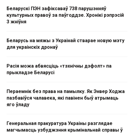
Беларускі ПЭН зафіксаваў 738 парушэнняў
культурных правоў за паўгоддзе. Хронікі рэпрэсій
3 жніўня
Беларусь на мяжы з Украінай стварае новую мэту
для украінскіх дронаў
Расія можа абвясціць «тэхнічны дэфолт» па
прыкладзе Беларусі
Пераемнік без права на памылку. Як Энвер Ходжа
пазбавіўся чалавека, які павінен быў атрымаць
яго ўладу
Генеральная пракуратура Украіны разглядае
магчымасць узбуджэння крымінальнай справы ў