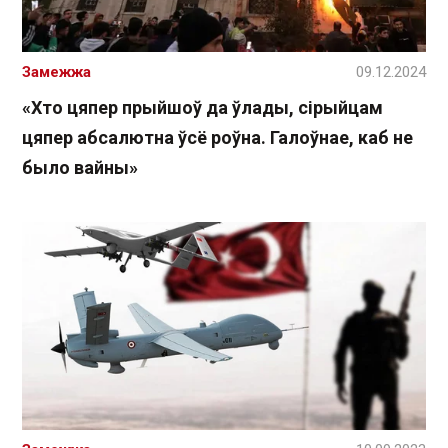
Замежжа
09.12.2024
«Хто цяпер прыйшоў да ўлады, сірыйцам
цяпер абсалютна ўсё роўна. Галоўнае, каб не
было вайны»