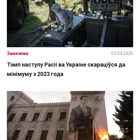
Замежжа
05.04.2026
Тэмп наступу Расіі ва Украіне скараціўся да
мінімуму з 2023 года