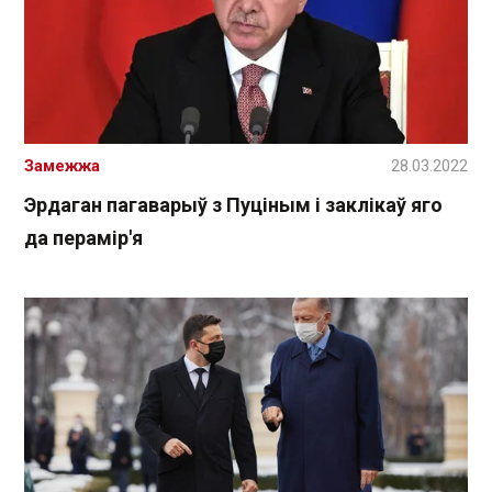
Замежжа
28.03.2022
Эрдаган пагаварыў з Пуціным і заклікаў яго
да перамір'я