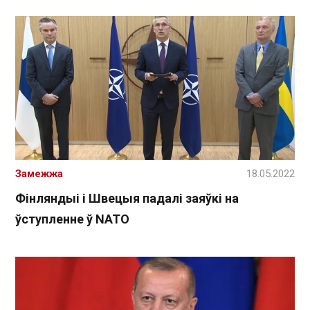
Замежжа
18.05.2022
Фінляндыі і Швецыя падалі заяўкі на
ўступленне ў NATO