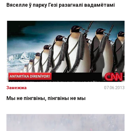
Вяселле ў парку Гезі разагналі вадамётамі
Замежжа
07.06.2013
Мы не пінгвіны, пінгвіны не мы