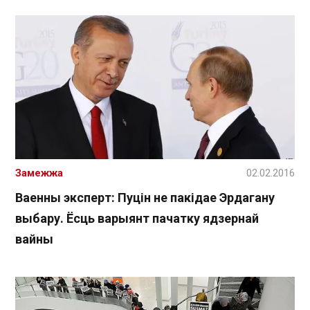
Замежжа
02.02.2016
Ваенны эксперт: Пуцін не пакідае Эрдагану
выбару. Ёсць варыянт пачатку ядзернай
вайны