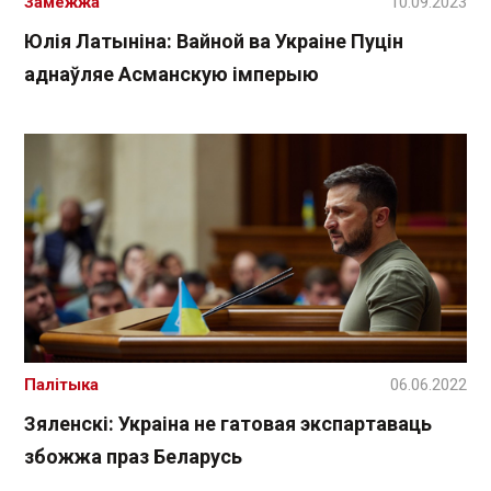
Замежжа
10.09.2023
Юлія Латыніна: Вайной ва Украіне Пуцін
аднаўляе Асманскую імперыю
Палітыка
06.06.2022
Зяленскі: Украіна не гатовая экспартаваць
збожжа праз Беларусь