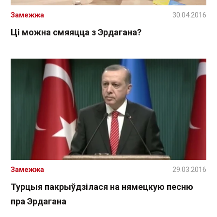
Замежжа
30.04.2016
Ці можна смяяцца з Эрдагана?
Замежжа
29.03.2016
Турцыя пакрыўдзілася на нямецкую песню
пра Эрдагана