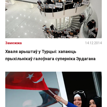
Замежжа
14.12.2014
Хваля арыштаў у Турцыі: хапаюць
прыхільнікаў галоўнага суперніка Эрдагана