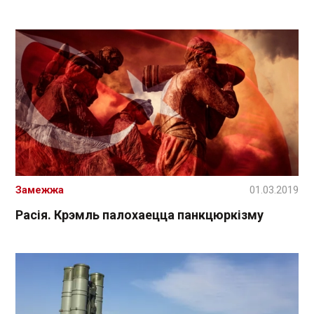
Замежжа
01.03.2019
Расія. Крэмль палохаецца панкцюркізму