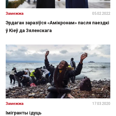
Замежжа
05.02.2022
Эрдаган заразіўся «Амікронам» пасля паездкі
ў Кіеў да Зяленскага
Замежжа
17.03.2020
Імігранты ідуць