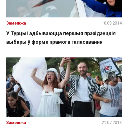
Замежжа
10.08.2014
У Турцыі адбываюцца першыя прэзідэнцкія
выбары ў форме прамога галасавання
Замежжа
21.07.2013