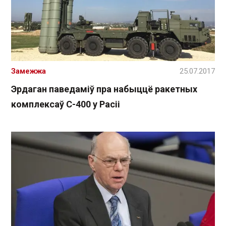
Замежжа
25.07.2017
Эрдаган паведаміў пра набыццё ракетных
комплексаў C-400 у Расіі