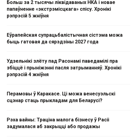
Больш за 2 тысячы ліквідаваных НКА і новае
папаўненне «экстрэмісцкага» спісу. Хронікі
рэпрэсій 5 жніўня
Еўрапейская супрацьбалістычная сістэма можа
быць гатовая да сярэдзіны 2027 года
Удзельнікі злёту пад Расонамі паведамілі пра
збіццё і прыніжэнні пасля затрыманняў. Хронікі
рэпрэсій 4 жніўня
Перамовы ў Каракасе. Ці можа венесуэльскі
сцэнар стаць прыкладам для Беларусі?
Рэха вайны: Траціна малога бізнесу ў Расіі
задумалася аб закрыцці або продажы