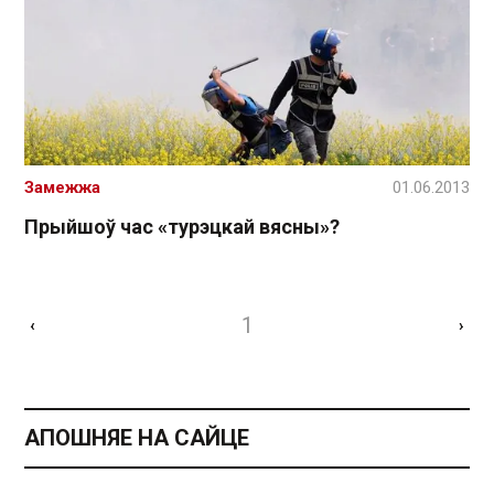
Замежжа
01.06.2013
Прыйшоў час «турэцкай вясны»?
1
‹
›
АПОШНЯЕ НА САЙЦЕ