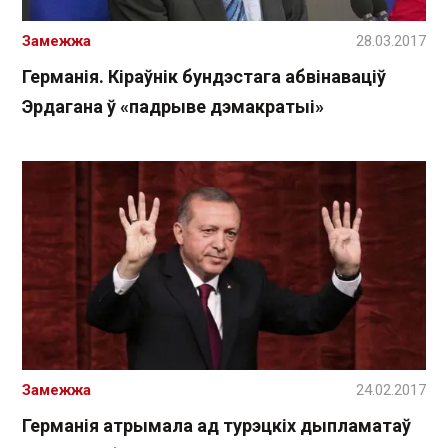
Замежжа
28.03.2017
Германія. Кіраўнік бундэстага абвінаваціў
Эрдагана ў «падрыве дэмакратыі»
Замежжа
24.02.2017
Германія атрымала ад турэцкіх дыпламатаў