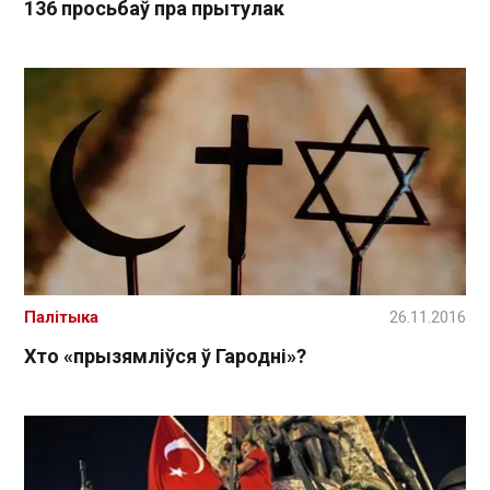
136 просьбаў пра прытулак
Палітыка
26.11.2016
Хто «прызямліўся ў Гародні»?