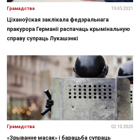
Грамадства
19.05.2021
Ціханоўская заклікала федэральнага
пракурора Германіі распачаць крымінальную
справу супраць Лукашэнкі
Грамадства
02.10.2020
«Зрыванне масак» і барацьба супраць