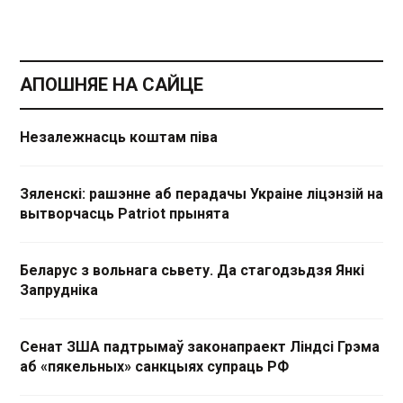
АПОШНЯЕ НА САЙЦЕ
Незалежнасць коштам піва
Зяленскі: рашэнне аб перадачы Украіне ліцэнзій на
вытворчасць Patriot прынята
Беларус з вольнага сьвету. Да стагодзьдзя Янкі
Запрудніка
Сенат ЗША падтрымаў законапраект Ліндсі Грэма
аб «пякельных» санкцыях супраць РФ