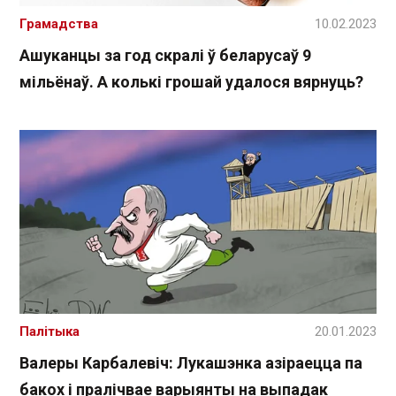
Грамадства
10.02.2023
Ашуканцы за год скралі ў беларусаў 9
мільёнаў. А колькі грошай удалося вярнуць?
Палітыка
20.01.2023
Валеры Карбалевіч: Лукашэнка азіраецца па
бакох і пралічвае варыянты на выпадак