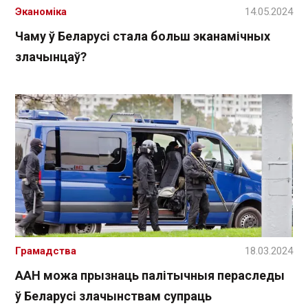
Эканоміка
14.05.2024
Чаму ў Беларусі стала больш эканамічных
злачынцаў?
Грамадства
18.03.2024
ААН можа прызнаць палітычныя пераследы
ў Беларусі злачынствам супраць