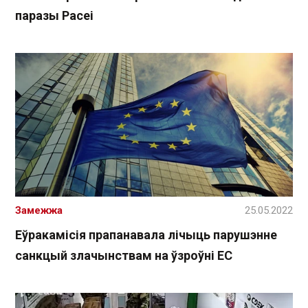
паразы Расеі
Замежжа
25.05.2022
Еўракамісія прапанавала лічыць парушэнне
санкцый злачынствам на ўзроўні ЕС