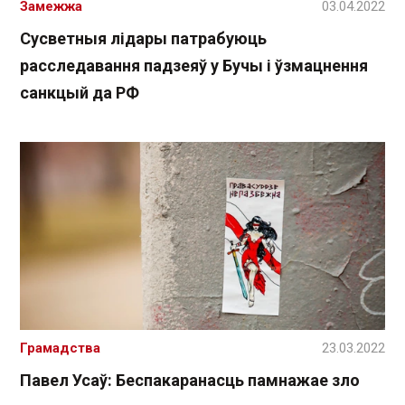
Замежжа
03.04.2022
Сусветныя лідары патрабуюць
расследавання падзеяў у Бучы і ўзмацнення
санкцый да РФ
Грамадства
23.03.2022
Павел Усаў: Беспакаранасць памнажае зло