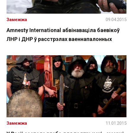
Замежжа
09.04.2015
Amnesty International абвінаваціла баевікоў
ЛНР і ДНР ў расстрэлах ваеннапалонных
Замежжа
11.01.2015