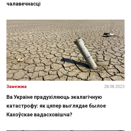
чалавечнасці
Замежжа
28.08.2023
Ва Украіне прадухіляюць экалагічную
катастрофу: як цяпер выглядае былое
Кахоўскае вадасховішча?