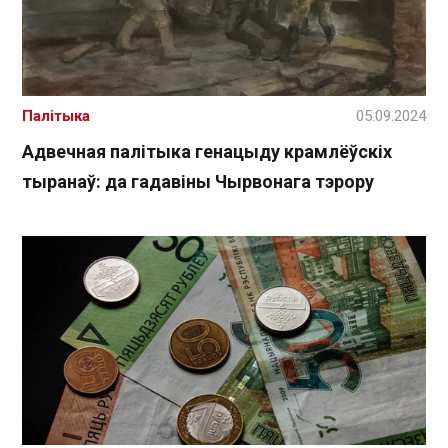
Палітыка
05.09.2024
Адвечная палітыка генацыду крамлёўскіх
тыранаў: да гадавіны Чырвонага тэрору