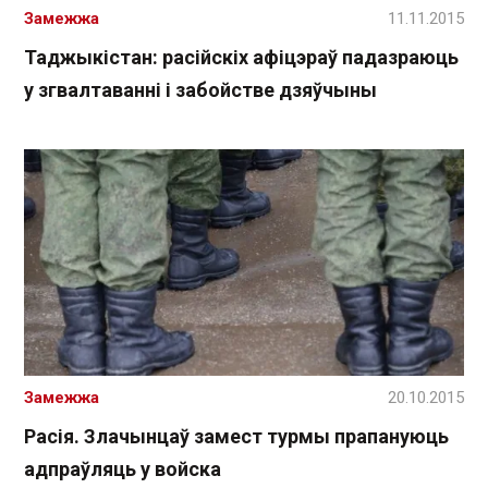
Замежжа
11.11.2015
Таджыкістан: расійскіх афіцэраў падазраюць
у згвалтаванні і забойстве дзяўчыны
Замежжа
20.10.2015
Расія. Злачынцаў замест турмы прапануюць
адпраўляць у войска