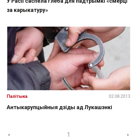
У Расіі саспела глеба для падтрымкі «смерці
за карыкатуру»
Палітыка
02.08.2013
Антыкарупцыйныя дзіды ад Лукашэнкі
1
‹
›