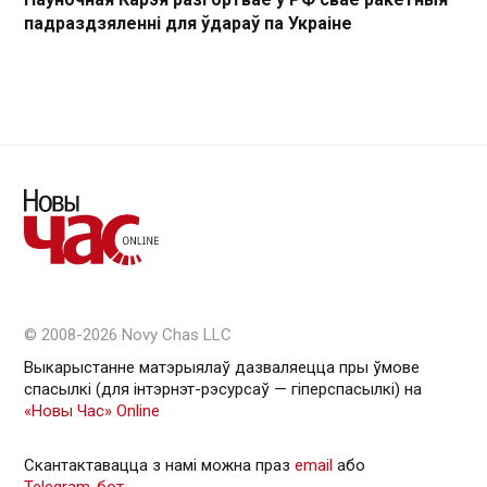
падраздзяленні для ўдараў па Украіне
© 2008-2026 Novy Chas LLC
Выкарыстанне матэрыялаў дазваляецца пры ўмове
спасылкі (для інтэрнэт-рэсурсаў — гiперспасылкi) на
«Новы Час» Online
Скантактавацца з намі можна праз
email
або