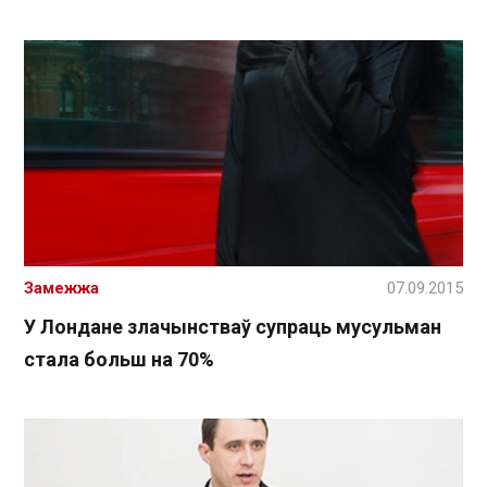
Замежжа
07.09.2015
У Лондане злачынстваў супраць мусульман
стала больш на 70%