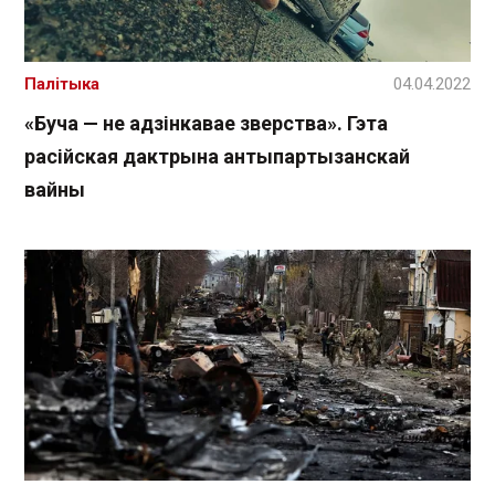
Палітыка
04.04.2022
«Буча — не адзінкавае зверства». Гэта
расійская дактрына антыпартызанскай
вайны