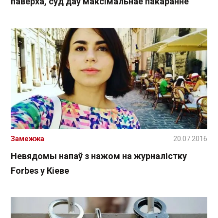
паверха, суд даў максімальнае пакаранне
Замежжа
20.07.2016
Невядомы напаў з нажом на журналістку
Forbes у Кіеве