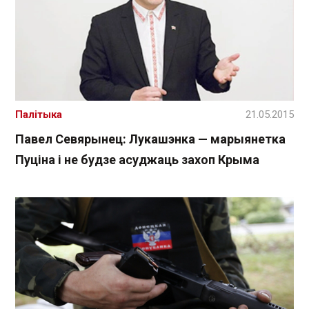
Палітыка
21.05.2015
Павел Севярынец: Лукашэнка — марыянетка
Пуціна і не будзе асуджаць захоп Крыма