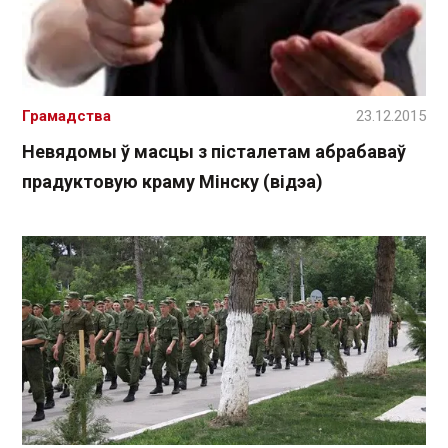
Грамадства
23.12.2015
Невядомы ў масцы з пісталетам абрабаваў
прадуктовую краму Мінску (відэа)