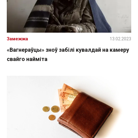
Замежжа
13.02.2023
«Вагнераўцы» зноў забілі кувалдай на камеру
свайго найміта