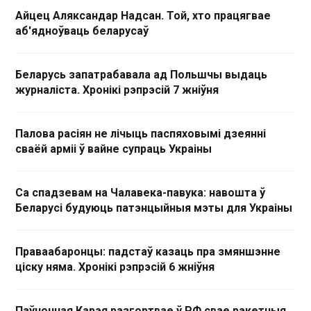
Айцец Аляксандар Надсан. Той, хто працягвае
аб'ядноўваць беларусаў
Беларусь запатрабавала ад Польшчы выдаць
журналіста. Хронікі рэпрэсій 7 жніўня
Палова расіян не лічыць паспяховымі дзеянні
сваёй арміі ў вайне супраць Украіны
Са спадзевам на Чалавека-павука: навошта ў
Беларусі будуюць патэнцыйныя мэты для Украіны
Праваабаронцы: падстаў казаць пра змяншэнне
ціску няма. Хронікі рэпрэсій 6 жніўня
Паўночная Карэя разгортвае ў РФ свае ракетныя