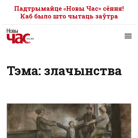
Падтрымайце «Новы Час» сёння!
Каб было што чытаць заўтра
Тэма: злачынства