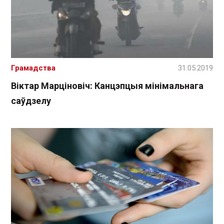
Грамадства
31.05.2019
Віктар Марціновіч: Канцэпцыя мінімальнага
саўдзелу