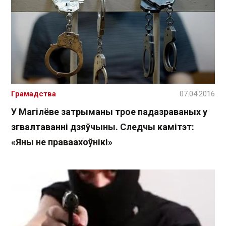
Грамадства
07.04.2016
У Магілёве затрыманы трое падазраваных у
згвалтаванні дзяўчыны. Следчы камітэт:
«Яны не праваахоўнікі»