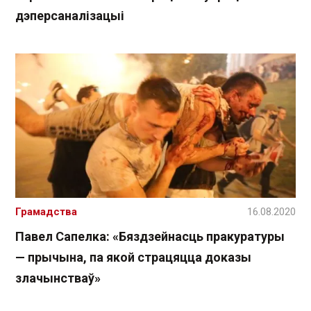
дэперсаналізацыі
Грамадства
16.08.2020
Павел Сапелка: «Бяздзейнасць пракуратуры
— прычына, па якой страцяцца доказы
злачынстваў»