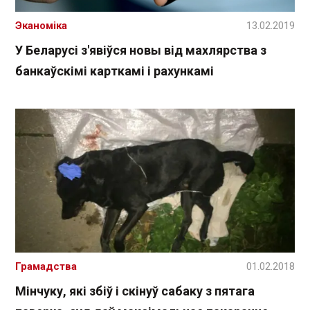
Эканоміка
13.02.2019
У Беларусі з'явіўся новы від махлярства з
банкаўскімі карткамі і рахункамі
Грамадства
01.02.2018
Мінчуку, які збіў і скінуў сабаку з пятага