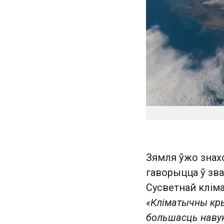
Зямля ўжо знахо
гаворыцца ў зв
Сусветнай кліма
«Кліматычны кры
большасць навук