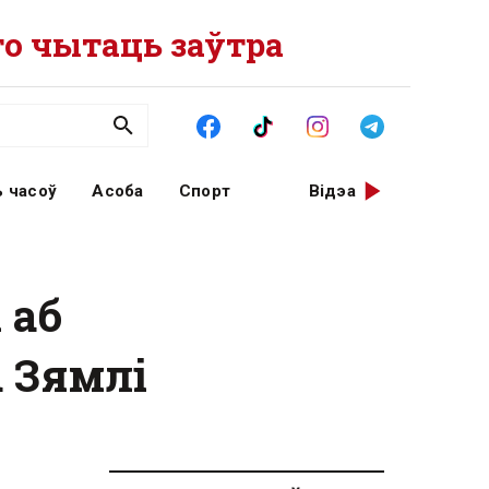
о чытаць заўтра
 часоў
Асоба
Спорт
Відэа
 аб
 Зямлі