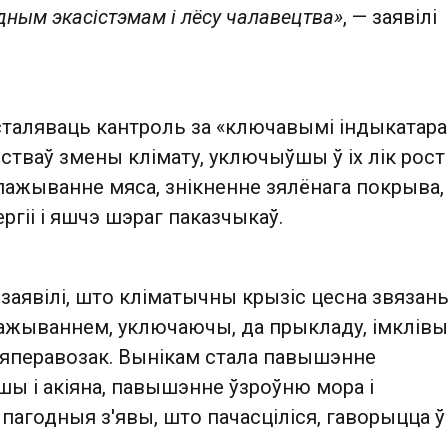
ным экасістэмам і лёсу чалавецтва»
, — заявілі
сталяваць кантроль за «ключавымі індыкатара
стваў змены клімату, уключыўшы ў іх лік рост
пажыванне мяса, знікненне зялёнага покрыва,
гіі і яшчэ шэраг паказчыкаў.
заявілі, што кліматычны крызіс цесна звязаны
жываннем, уключаючы, да прыкладу, імклівы
іяперавозак. Вынікам стала павышэнне
ы і акіяна, павышэнне ўзроўню мора і
агодныя з'явы, што пачасціліся, гаворыцца ў