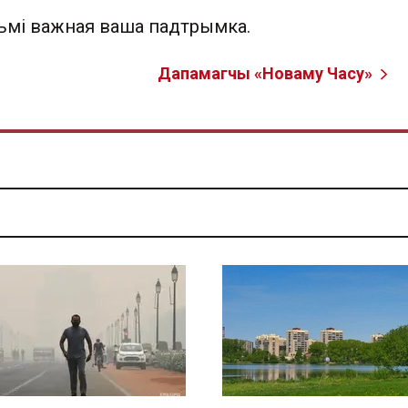
льмі важная ваша падтрымка.
Дапамагчы «Новаму Часу»