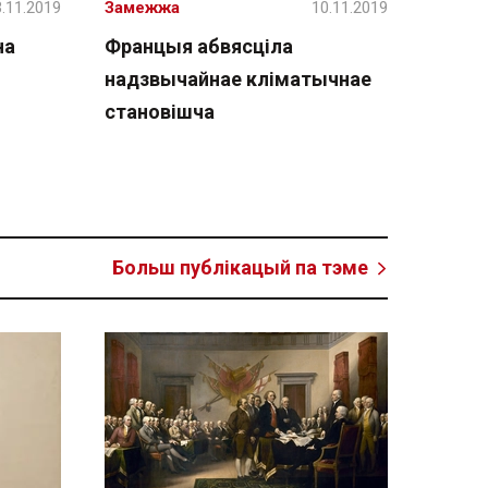
.11.2019
Замежжа
10.11.2019
на
Францыя абвясціла
надзвычайнае кліматычнае
становішча
Больш публікацый па тэме