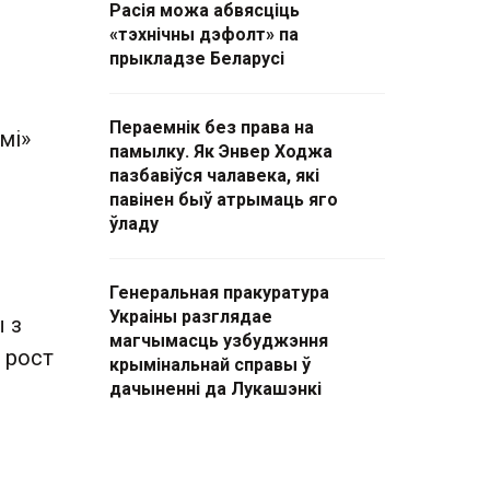
Расія можа абвясціць
«тэхнічны дэфолт» па
прыкладзе Беларусі
Пераемнік без права на
мі»
памылку. Як Энвер Ходжа
пазбавіўся чалавека, які
павінен быў атрымаць яго
ўладу
Генеральная пракуратура
Украіны разглядае
 з
магчымасць узбуджэння
 рост
крымінальнай справы ў
дачыненні да Лукашэнкі