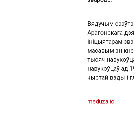
Вядучым сааўта
Арагонскага дзя
ініцыятарам зв
масавым знікнен
тысяч навукоўца
навукоўцаў ад 19
чыстай вады і г
meduza.io