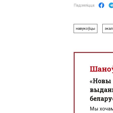
навукоўцы
экал
Шано
«Новы 
выданн
белару
Мы хочам