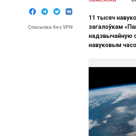
11 тысяч навуко
загалоўкам «Па
Спасылка без VPN
надзвычайную с
навуковым час