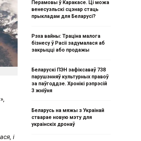
Перамовы ў Каракасе. Ці можа
венесуэльскі сцэнар стаць
прыкладам для Беларусі?
Рэха вайны: Траціна малога
бізнесу ў Расіі задумалася аб
закрыцці або продажы
Беларускі ПЭН зафіксаваў 738
парушэнняў культурных правоў
за паўгоддзе. Хронікі рэпрэсій
3 жніўня
»,
Беларусь на мяжы з Украінай
стварае новую мэту для
украінскіх дронаў
ся, і