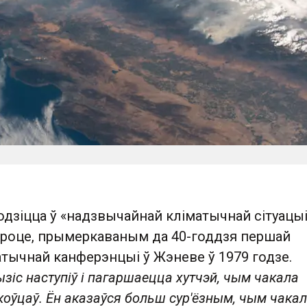
дзіцца ў «надзвычайнай кліматычнай сітуацыі
ароце, прымеркаваным да 40-годдзя першай
тычнай канферэнцыі ў Жэневе ў 1979 годзе.
зіс наступіў і пагаршаецца хутчэй, чым чакала
оўцаў. Ён аказаўся больш сур'ёзным, чым чакала