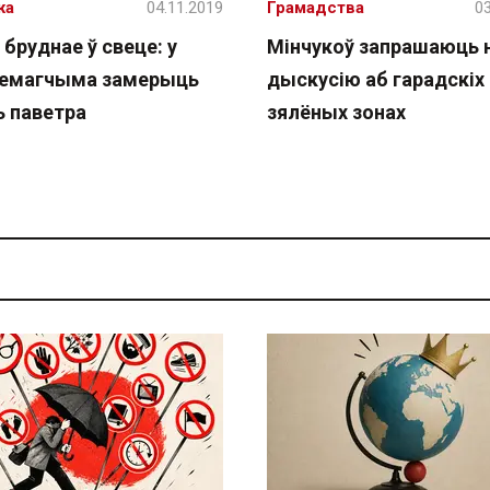
жа
04.11.2019
Грамадства
03
бруднае ў свеце: у
Мінчукоў запрашаюць 
немагчыма замерыць
дыскусію аб гарадскіх
ь паветра
зялёных зонах