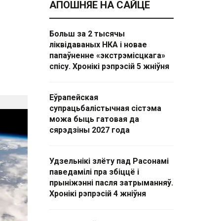
АПОШНЯЕ НА САЙЦЕ
Больш за 2 тысячы
ліквідаваных НКА і новае
папаўненне «экстрэмісцкага»
спісу. Хронікі рэпрэсій 5 жніўня
Еўрапейская
супрацьбалістычная сістэма
можа быць гатовая да
сярэдзіны 2027 года
Удзельнікі злёту пад Расонамі
паведамілі пра збіццё і
прыніжэнні пасля затрыманняў.
Хронікі рэпрэсій 4 жніўня