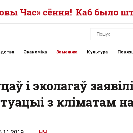
вы Час» сёння!
Каб было шт
адства
Эканоміка
Замежжа
Культура
Повязь
цаў і эколагаў заявілі
туацыі з кліматам на
6.11.2019
НЧ