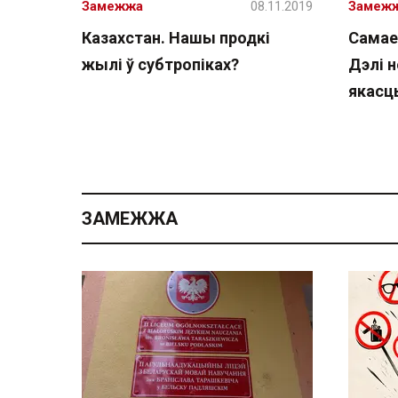
Замежжа
08.11.2019
Замеж
Казахстан. Нашы продкі
Самае 
жылі ў субтропіках?
Дэлі 
якасц
ЗАМЕЖЖА