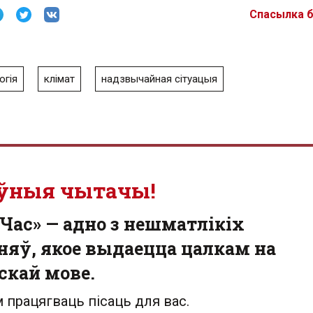
Спасылка 
огія
клімат
надзвычайная сітуацыя
ўныя чытачы!
Час» — адно з нешматлікіх
яў, якое выдаецца цалкам на
скай мове.
 працягваць пісаць для вас.