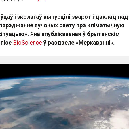
ўцаў і эколагаў выпусцілі зварот і даклад пад
пярэджанне вучоных свету пра кліматычную
ітуацыю». Яна апублікаваная ў брытанскім
опісе
BioScience
ў раздзеле «Меркаванні».