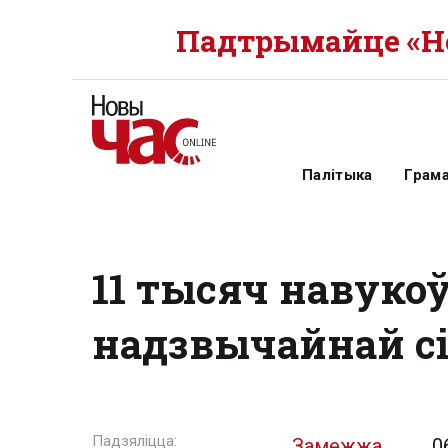
Падтрымайце «Но
Палітыка
Грам
11 тысяч навукоў
надзвычайнай сі
Замежжа
0