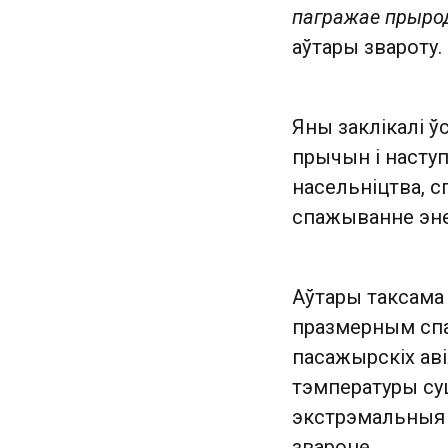
пагражае прырод
аўтары звароту.
Яны заклікалі ў
прычын і наступ
насельніцтва, с
спажыванне энер
Аўтары таксама 
празмерным спа
пасажырскіх ав
тэмпературы суш
экстрэмальныя п
звароце.