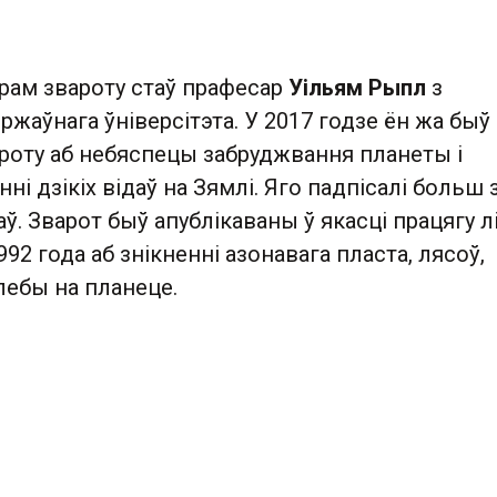
рам звароту стаў прафесар
Уільям Рыпл
з
ржаўнага ўніверсітэта. У 2017 годзе ён жа быў
ароту аб небяспецы забруджвання планеты і
ні дзікіх відаў на Зямлі. Яго падпісалі больш 
ў. Зварот быў апублікаваны ў якасці працягу л
92 года аб знікненні азонавага пласта, лясоў,
лебы на планеце.