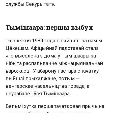
службы Секурытатэ.
Тымішаара: першы выбух
16 снежня 1989 года прыйшлі і за самім
Цёкешам. Афіцыйнай падставай стала
яго выселена з дома ў Тымішаары за
нібыта распальванне міжнацыянальнай
варожасці. У абарону пастара спачатку
выйшлі прыхаджане, потым —
венгерскае насельніцтва горада, а
неўзабаве і ўся Тымішаара.
Вельмі хутка першапачатковая прычына