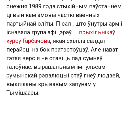
снежня 1989 года стыхійным паўстаннем,
ці вынікам змовы часткі ваенных і
партыйнай эліты. Пісалі, што ўнутры арміі
існавала група афіцэраў —
прыхільнікаў
курсу Гарбачова
, якая схіліла салдат
перайсці на бок пратэстоўцаў. Але нават
гэтая версія не ставіць пад сумнеў
галоўнае: вырашальным імпульсам
румынскай рэвалюцыі стаў гнеў людзей,
выкліканы крывавым хапунам у
Тымішаары.