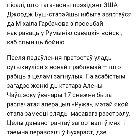
пісалі, што тагачасны прэзідэнт ЗША
Джордж Буш-старэйшы нібыта звяртаўся
да Міхаіла Гарбачова з просьбай
накіраваць у Румынію савецкія войскі,
каб спыніць бойню.
Пасля падаўлення пратэстаў улады
сутыкнуліся з новай праблемай — што
рабіць з целамі загінулых. Па асабістым
загадзе жонкі дыктатара Алены
Чаўшэску ўвечары 17 снежня была
распачатая аперацыя «Ружа», мэтай якой
стала замесці сляды масавага расстрэлу.
Целы дэманстрантаў загортвалі ў мяхі і
таемна перавозілі ў Бухарэст, дзе