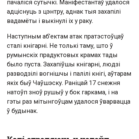
пачаліся сутычкі. Маніфестантаў удалося
адціснуць з цэнтру, аднак тыя захапілі
вадамёты і выкінулі іх у раку.
Наступным аб’ектам атак пратэстоўцаў
сталі кнігарні. Не толькі таму, што ў
румынскіх прадуктовых крамах тады
было пуста. Захапіўшы кнігарні, людзі
разводзілі вогнішчы і палілі кнігі, аўтарам
якіх быў Чаўшэску. Раніцай 17 снежня
натоўп зноў рушыў у бок гаркама, і на
гэты раз мітынгоўцам удалося ўварвацца
ў будынак.