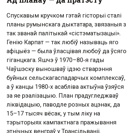
Спускавым кручком гэтай гісторыі сталі
планы румынскага дыктатара, звязаныя з
так званай палітыкай «сістэматызацыі».
Генію Карпат — так любіў называць яго
афіцыёз — была ўласцівая любоў да ўсяго
гіганцкага. Яшчэ ў 1970–80-я гады
Чаўшэску выношваў ідэю стварэння
буйных сельскагаспадарчых комплексаў,
а ў канцы 1980-х асабліва актыўна ўзяўся
за яе рэалізацыю. План прадугледжваў
ліквідацыю, паводле розных ацэнак, да
15–17 тысяч вёсак, у тым ліку на
тэрыторыях кампактнага пражывання
этнічных венграў у Трансільваніі.