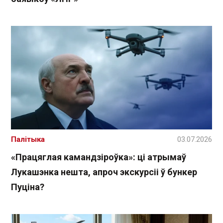
Палітыка
03.07.2026
«Працяглая камандзіроўка»: ці атрымаў
Лукашэнка нешта, апроч экскурсіі ў бункер
Пуціна?