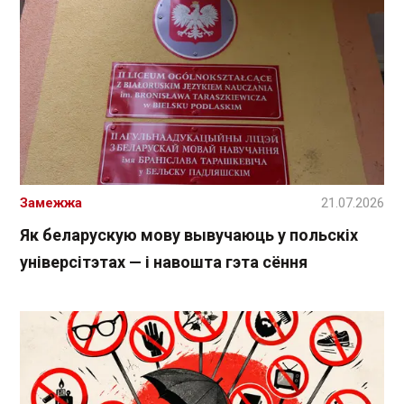
Замежжа
21.07.2026
Як беларускую мову вывучаюць у польскіх
універсітэтах — і навошта гэта сёння