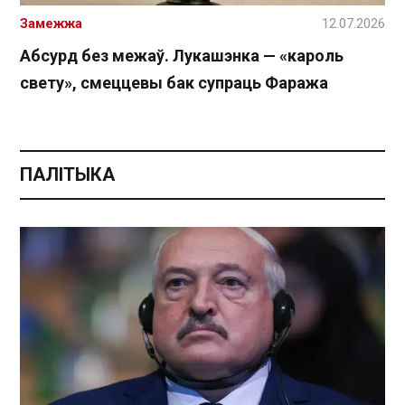
Замежжа
12.07.2026
Абсурд без межаў. Лукашэнка — «кароль
свету», смеццевы бак супраць Фаража
ПАЛІТЫКА