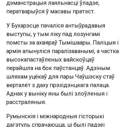
дэманстрацыя лаяльнасці ўладзе,
ператварыўся ў масавы пратэст.
У Бухарэсце пачаліся антыўрадавыя
выступы, у тым ліку пад лозунгамі
помсты за ахвяраў Тымішаары. Паліцыя і
армія апынуліся паралізаванымі, а частка
высокапастаўленых вайскоўцаў
перайшла на бок паўстанцаў. Адзіным
шляхам уцёкаў для пары Чаўшэску стаў
верталёт з даху прэзідэнцкага палаца.
Аднак у выніку яны былі злоўленыя і
расстраляныя.
Румынскія і міжнародныя гісторыкі
дагэтуль спрачаюцца, ці былі падзеі