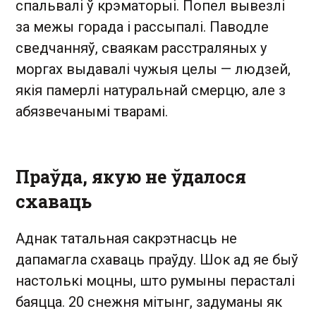
спальвалі ў крэматорыі. Попел вывезлі
за межы горада і рассыпалі. Паводле
сведчанняў, сваякам расстраляных у
моргах выдавалі чужыя целы — людзей,
якія памерлі натуральнай смерцю, але з
абязвечанымі тварамі.
Праўда, якую не ўдалося
схаваць
Аднак татальная сакрэтнасць не
дапамагла схаваць праўду. Шок ад яе быў
настолькі моцны, што румыны перасталі
баяцца. 20 снежня мітынг, задуманы як