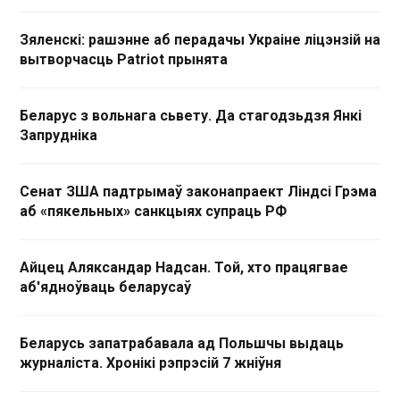
Зяленскі: рашэнне аб перадачы Украіне ліцэнзій на
вытворчасць Patriot прынята
Беларус з вольнага сьвету. Да стагодзьдзя Янкі
Запрудніка
Сенат ЗША падтрымаў законапраект Ліндсі Грэма
аб «пякельных» санкцыях супраць РФ
Айцец Аляксандар Надсан. Той, хто працягвае
аб'ядноўваць беларусаў
Беларусь запатрабавала ад Польшчы выдаць
журналіста. Хронікі рэпрэсій 7 жніўня