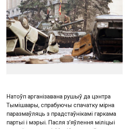
Натоўп арганізавана рушыў да цэнтра
Тымішаары, спрабуючы спачатку мірна
паразмаўляць з прадстаўнікамі гаркама
партыі і мэрыі. Пасля з’яўлення міліцыі