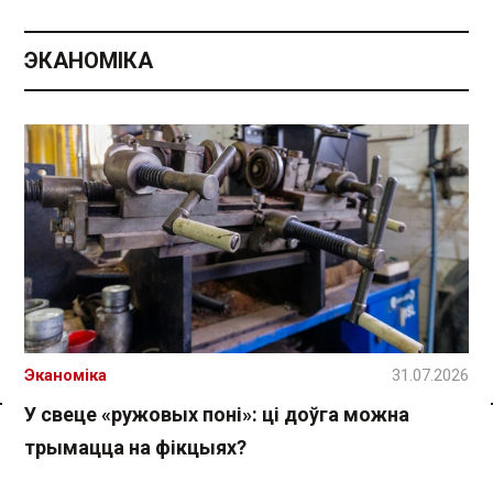
ЭКАНОМІКА
Эканоміка
31.07.2026
У свеце «ружовых поні»: ці доўга можна
Спасылка без VPN
трымацца на фікцыях?