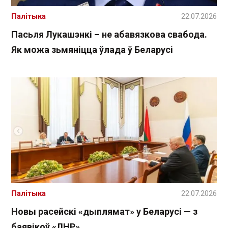
Палітыка
22.07.2026
Пасьля Лукашэнкі – не абавязкова свабода.
Як можа зьмяніцца ўлада ў Беларусі
Палітыка
22.07.2026
Новы расейскі «дыплямат» у Беларусі — з
баявікоў «ЛНР»