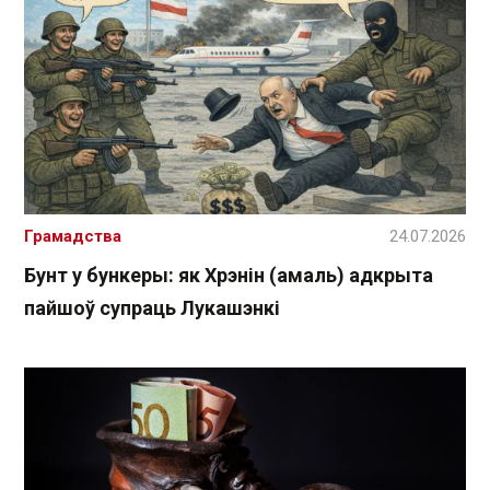
Грамадства
24.07.2026
Бунт у бункеры: як Хрэнін (амаль) адкрыта
пайшоў супраць Лукашэнкі