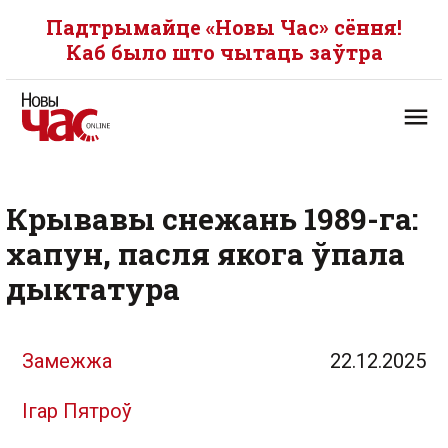
Падтрымайце «Новы Час» сёння!
Каб было што чытаць заўтра
Крывавы снежань 1989-га:
хапун, пасля якога ўпала
дыктатура
Замежжа
22.12.2025
Ігар Пятроў