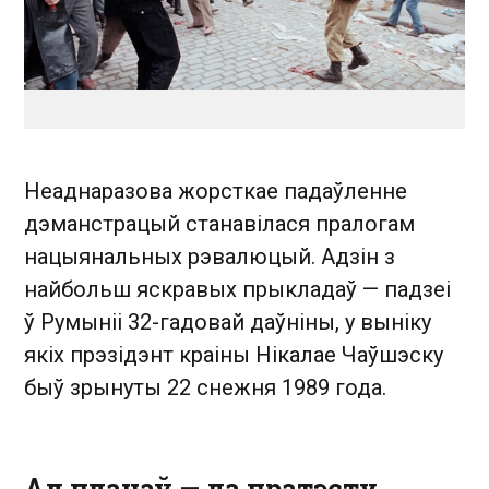
Неаднаразова жорсткае падаўленне
дэманстрацый станавілася пралогам
нацыянальных рэвалюцый. Адзін з
найбольш яскравых прыкладаў — падзеі
ў Румыніі 32-гадовай даўніны, у выніку
якіх прэзідэнт краіны Нікалае Чаўшэску
быў зрынуты 22 снежня 1989 года.
Ад планаў — да пратэсту