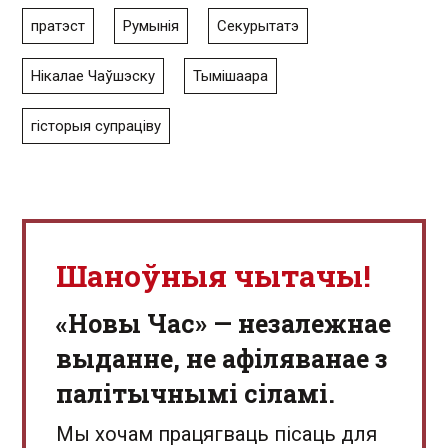
пратэст
Румынія
Секурытатэ
Нікалае Чаўшэску
Тымішаара
гісторыя супраціву
Шаноўныя чытачы!
«Новы Час» — незалежнае
выданне, не афіляванае з
палітычнымі сіламі.
Мы хочам працягваць пісаць для