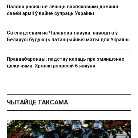
Палова расіян не лічыць паспяховымі дзеянні
сваёй арміі ў вайне супраць Украіны
Са спадзевам на Чалавека-павука: навошта ў
Беларусі будуюць патэнцыйныя мэты для Украіны
Праваабаронцы: падстаў казаць пра змяншэнне
ціску няма. Хронікі рэпрэсій 6 жніўня
ЧЫТАЙЦЕ ТАКСАМА