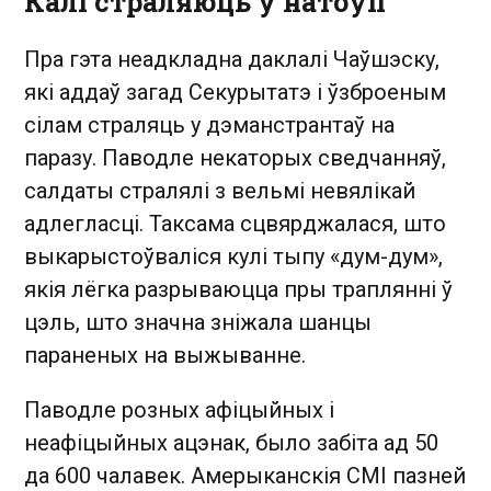
Калі страляюць у натоўп
Пра гэта неадкладна даклалі Чаўшэску,
які аддаў загад Секурытатэ і ўзброеным
сілам страляць у дэманстрантаў на
паразу. Паводле некаторых сведчанняў,
салдаты стралялі з вельмі невялікай
адлегласці. Таксама сцвярджалася, што
выкарыстоўваліся кулі тыпу «дум-дум»,
якія лёгка разрываюцца пры траплянні ў
цэль, што значна зніжала шанцы
параненых на выжыванне.
Паводле розных афіцыйных і
неафіцыйных ацэнак, было забіта ад 50
да 600 чалавек. Амерыканскія СМІ пазней