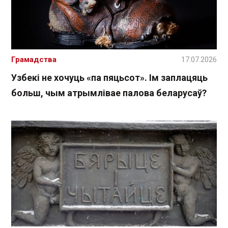
Грамадства
17.07.2026
Узбекі не хочуць «па пяцьсот». Ім заплацяць
больш, чым атрымлівае палова беларусаў?