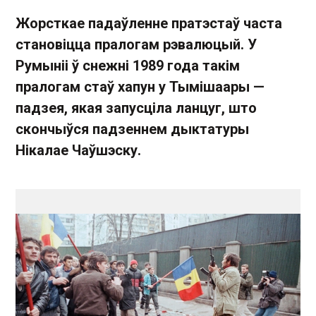
Жорсткае падаўленне пратэстаў часта
становіцца пралогам рэвалюцый. У
Румыніі ў снежні 1989 года такім
пралогам стаў хапун у Тымішаары —
падзея, якая запусціла ланцуг, што
скончыўся падзеннем дыктатуры
Нікалае Чаўшэску.