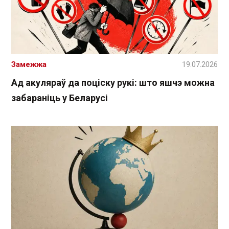
Замежжа
19.07.2026
Ад акуляраў да поціску рукі: што яшчэ можна
забараніць у Беларусі