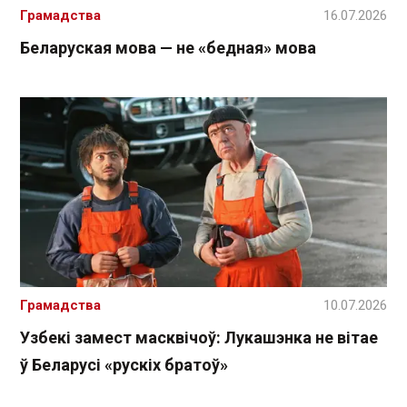
Грамадства
16.07.2026
Беларуская мова — не «бедная» мова
Грамадства
10.07.2026
Узбекі замест масквічоў: Лукашэнка не вітае
ў Беларусі «рускіх братоў»