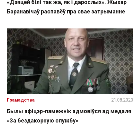
«Дзяцей білі так жа, як і дарослых». Жыхар
Баранавічаў распавёў пра свае затрыманне
Грамадства
21.08.2020
Былы афіцэр-памежнік адмовіўся ад медаля
«За бездакорную службу»