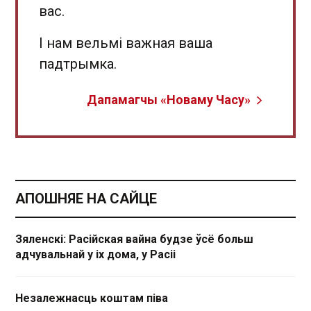
вас.
І нам вельмі важная ваша
падтрымка.
Дапамагчы «Новаму Часу»
АПОШНЯЕ НА САЙЦЕ
Зяленскі: Расійская вайна будзе ўсё больш
адчувальнай у іх дома, у Расіі
Незалежнасць коштам піва