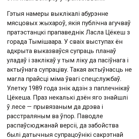
Гэтыя намеры выклікалі абурэнне
мясцовых жыхароў, якія публічна агучваў
пратэстанцкі прапаведнік Ласла Цёкеш з
горада Тымішаара. У сваіх выступах ён
адкрыта выказваўся супраць планаў
уладаў і заклікаў у тым ліку да пасіўнага і
актыўнага супраціву. Такая актыўнасць не
магла прайсці міма ўвагі спецслужбаў.
Улетку 1989 года знік адзін з паплечнікаў
Цёкеша. Праз некалькі дзён яго знайшлі
ў лесе — прывязаным да дрэва і
расстраляным ва ўпор. Паводле
распаўсюджанай версіі, да забойства
былі датычныя супрацоўнікі сакрэтнай