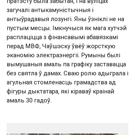
пратэсту была забытая, і на вуліцах
загучалі антыкамуністычныя і
антыўрадавыя лозунгі. Яны ўзніклі не на
пустым месцы. Імкнучыся як мага хутчэй
расплаціцца з фінансавымі абавязкамі
перад МВФ, Чаўшэску ўвёў жорсткую
эканомію электраэнергіі. Румыны былі
вымушаныя амаль па графіку заставацца
без святла ў дамах. Сваю ролю адыграла і
агульная стомленасць грамадства ад
фігуры дыктатара, які кіраваў краінай
амаль 30 гадоў.