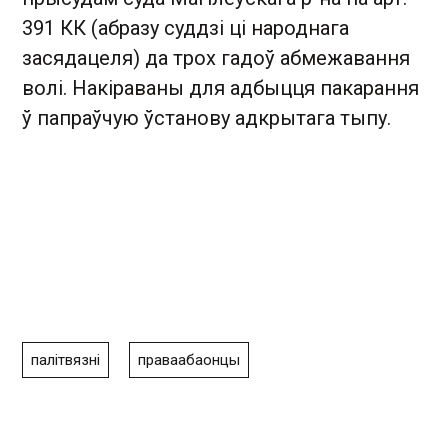
391 КК (абразу суддзі ці народнага
засядацеля) да трох гадоў абмежавання
волі. Накіраваны для адбыцця пакарання
ў папраўчую ўстанову адкрытага тыпу.
палітвязні
праваабаонцы