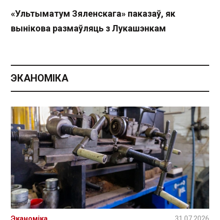
«Ультыматум Зяленскага» паказаў, як
вынікова размаўляць з Лукашэнкам
ЭКАНОМІКА
Эканоміка
31.07.2026