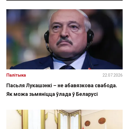
Палітыка
22.07.2026
Пасьля Лукашэнкі – не абавязкова свабода.
Як можа зьмяніцца ўлада ў Беларусі