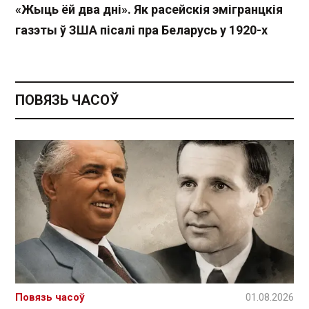
«Жыць ёй два дні». Як расейскія эмігранцкія
газэты ў ЗША пісалі пра Беларусь у 1920-х
ПОВЯЗЬ ЧАСОЎ
Повязь часоў
01.08.2026