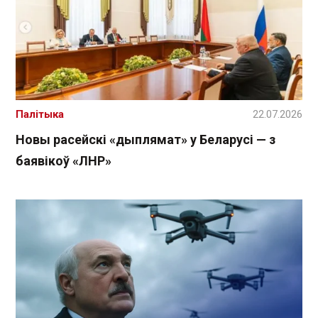
Палітыка
22.07.2026
Новы расейскі «дыплямат» у Беларусі — з
баявікоў «ЛНР»