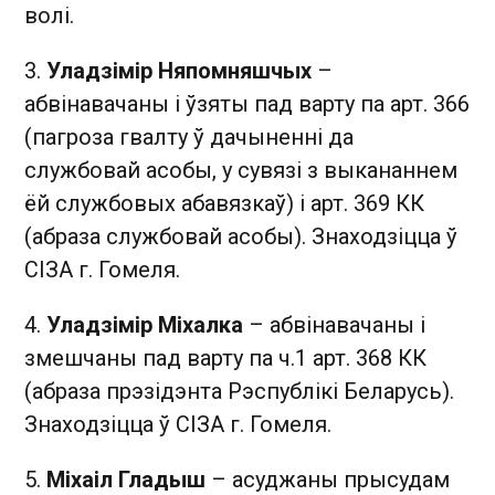
волі.
3.
Уладзімір Няпомняшчых
–
абвінавачаны і ўзяты пад варту па арт. 366
(пагроза гвалту ў дачыненні да
службовай асобы, у сувязі з выкананнем
ёй службовых абавязкаў) і арт. 369 КК
(абраза службовай асобы). Знаходзіцца ў
СІЗА г. Гомеля.
4.
Уладзімір Міхалка
– абвінавачаны і
змешчаны пад варту па ч.1 арт. 368 КК
(абраза прэзідэнта Рэспублікі Беларусь).
Знаходзіцца ў СІЗА г. Гомеля.
5.
Міхаіл Гладыш
– асуджаны прысудам