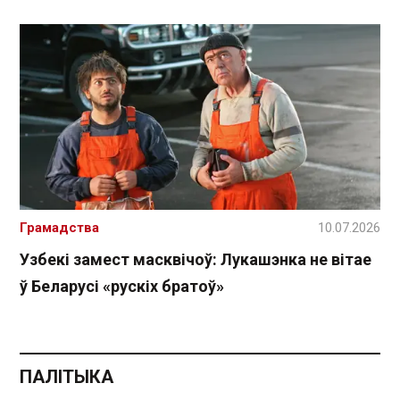
Грамадства
10.07.2026
Узбекі замест масквічоў: Лукашэнка не вітае
ў Беларусі «рускіх братоў»
ПАЛІТЫКА