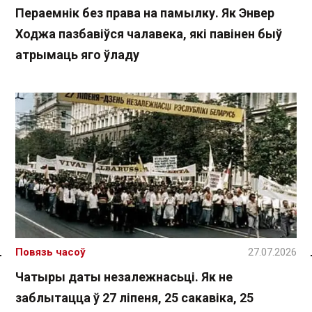
Пераемнік без права на памылку. Як Энвер
Ходжа пазбавіўся чалавека, які павінен быў
атрымаць яго ўладу
Повязь часоў
27.07.2026
Спасылка без VPN
Чатыры даты незалежнасьці. Як не
заблытацца ў 27 ліпеня, 25 сакавіка, 25