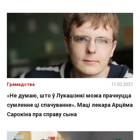
Грамадства
11.02.2021
«Не думаю, што ў Лукашэнкі можа прачнуцца
сумленне ці спачуванне». Маці лекара Арцёма
Сарокіна пра справу сына