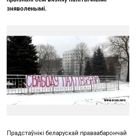
зняволенымі.
Прадстаўнікі беларускай праваабарончай