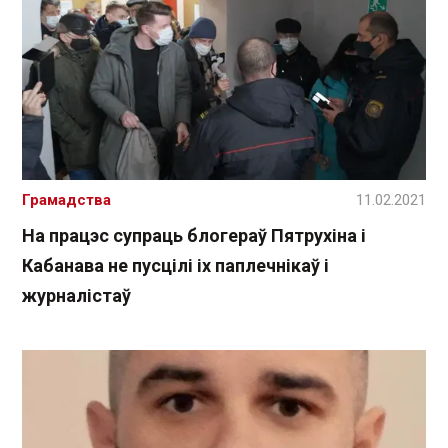
Грамадства
11.02.2021
На працэс супраць блогераў Пятрухіна і
Кабанава не пусцілі іх паплечнікаў і
журналістаў