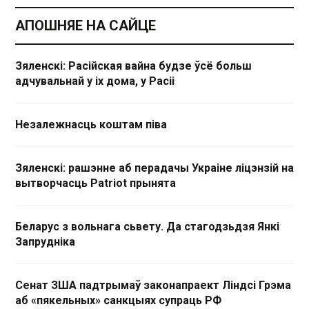
АПОШНЯЕ НА САЙЦЕ
Зяленскі: Расійская вайна будзе ўсё больш
адчувальнай у іх дома, у Расіі
Незалежнасць коштам піва
Зяленскі: рашэнне аб перадачы Украіне ліцэнзій на
вытворчасць Patriot прынята
Беларус з вольнага сьвету. Да стагодзьдзя Янкі
Запрудніка
Сенат ЗША падтрымаў законапраект Ліндсі Грэма
аб «пякельных» санкцыях супраць РФ