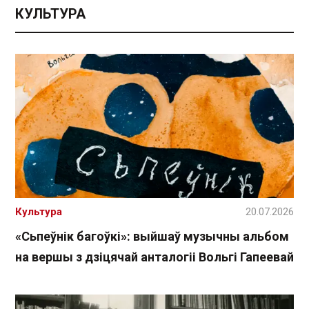
КУЛЬТУРА
Культура
20.07.2026
«Сьпеўнік багоўкі»: выйшаў музычны альбом
на вершы з дзіцячай анталогіі Вольгі Гапеевай