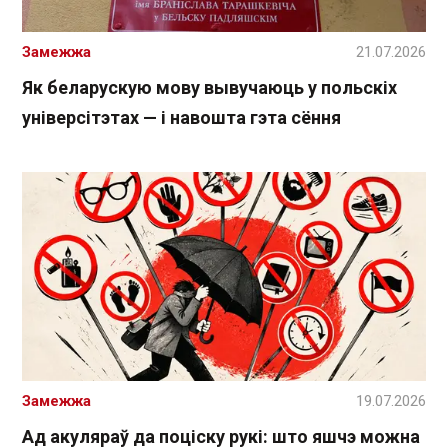
Замежжа
21.07.2026
Як беларускую мову вывучаюць у польскіх
універсітэтах — і навошта гэта сёння
Замежжа
19.07.2026
Ад акуляраў да поціску рукі: што яшчэ можна