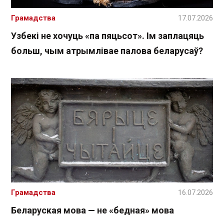
Грамадства
17.07.2026
Узбекі не хочуць «па пяцьсот». Ім заплацяць
больш, чым атрымлівае палова беларусаў?
Грамадства
16.07.2026
Беларуская мова — не «бедная» мова