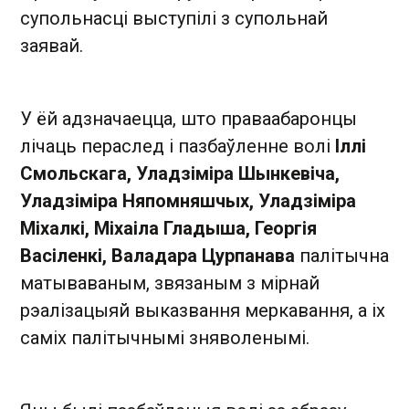
супольнасці выступілі з супольнай
заявай.
У ёй адзначаецца, што праваабаронцы
лічаць пераслед і пазбаўленне волі
Іллі
Смольскага, Уладзіміра Шынкевіча,
Уладзіміра Няпомняшчых, Уладзіміра
Міхалкі, Міхаіла Гладыша, Георгія
Васіленкі, Валадара Цурпанава
палітычна
матываваным, звязаным з мірнай
рэалізацыяй выказвання меркавання, а іх
саміх палітычнымі зняволенымі.