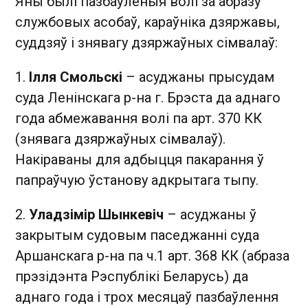
Яны былі пазбаўленыя волі за абразу
службовых асобаў, караўніка дзяржавы,
суддзяў і знявагу дзяржаўных сімвалаў:
1.
Ілля Смольскі
– асуджаны прысудам
суда Ленінскага р-на г. Брэста да аднаго
года абмежавання волі па арт. 370 КК
(знявага дзяржаўных сімвалаў).
Накіраваны для адбыцця пакарання ў
папраўчую ўстанову адкрытага тыпу.
2.
Уладзімір Шынкевіч
– асуджаны ў
закрытым судовым паседжанні суда
Аршанскага р-на па ч.1 арт. 368 КК (абраза
прэзідэнта Рэспублікі Беларусь) да
аднаго года і трох месяцаў пазбаўлення