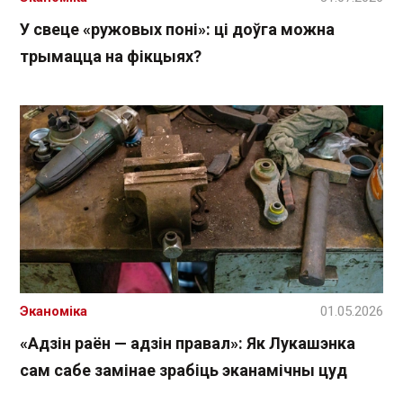
У свеце «ружовых поні»: ці доўга можна
трымацца на фікцыях?
Эканоміка
01.05.2026
«Адзін раён — адзін правал»: Як Лукашэнка
сам сабе замінае зрабіць эканамічны цуд