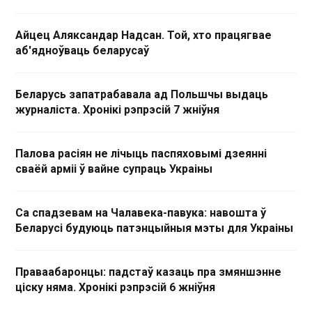
Айцец Аляксандар Надсан. Той, хто працягвае
аб'ядноўваць беларусаў
Беларусь запатрабавала ад Польшчы выдаць
журналіста. Хронікі рэпрэсій 7 жніўня
Палова расіян не лічыць паспяховымі дзеянні
сваёй арміі ў вайне супраць Украіны
Са спадзевам на Чалавека-павука: навошта ў
Беларусі будуюць патэнцыйныя мэты для Украіны
Праваабаронцы: падстаў казаць пра змяншэнне
ціску няма. Хронікі рэпрэсій 6 жніўня