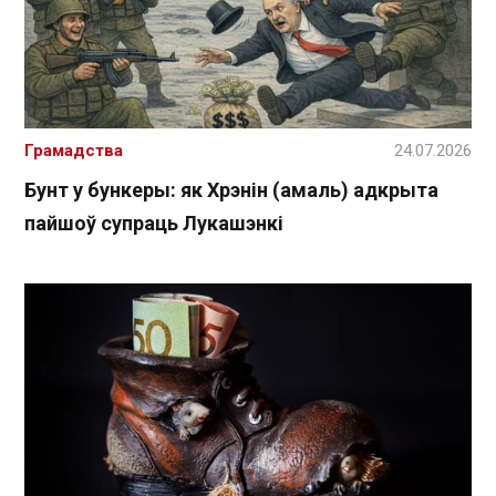
Грамадства
24.07.2026
Бунт у бункеры: як Хрэнін (амаль) адкрыта
пайшоў супраць Лукашэнкі