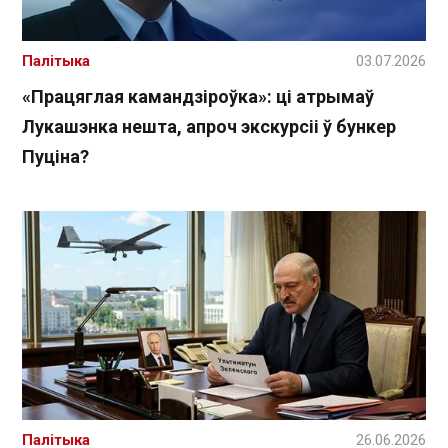
Палітыка
03.07.2026
«Працяглая камандзіроўка»: ці атрымаў
Лукашэнка нешта, апроч экскурсіі ў бункер
Пуціна?
Палітыка
26.06.2026