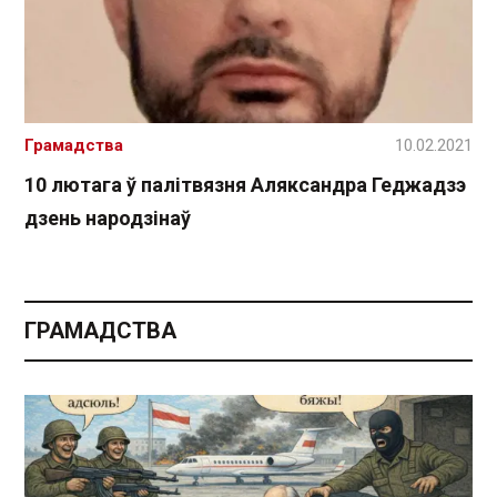
Грамадства
10.02.2021
10 лютага ў палітвязня Аляксандра Геджадзэ
дзень народзінаў
ГРАМАДСТВА