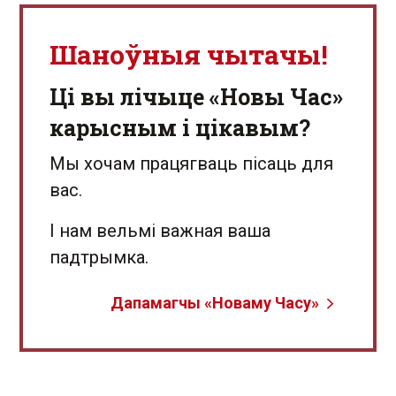
Шаноўныя чытачы!
Ці вы лічыце «Новы Час»
карысным і цікавым?
Мы хочам працягваць пісаць для
вас.
І нам вельмі важная ваша
падтрымка.
Дапамагчы «Новаму Часу»