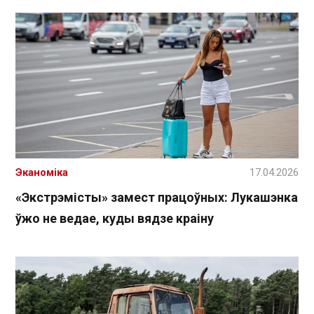
Эканоміка
17.04.2026
«Экстрэмісты» замест працоўных: Лукашэнка
ўжо не ведае, куды вядзе краіну