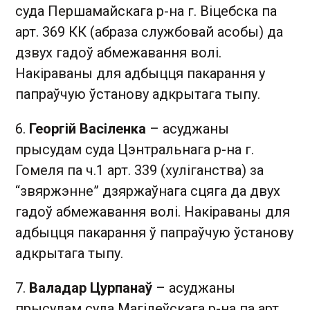
суда Першамайскага р-на г. Віцебска па
арт. 369 КК (абраза службовай асобы) да
дзвух гадоў абмежавання волі.
Накіраваны для адбыцця пакарання у
папраўчую ўстанову адкрытага тыпу.
6.
Георгій Васіленка
– асуджаны
прысудам суда Цэнтральнага р-на г.
Гомеля па ч.1 арт. 339 (хуліганства) за
“звяржэнне” дзяржаўнага сцяга да двух
гадоў абмежавання волі. Накіраваны для
адбыцця пакарання ў папраўчую ўстанову
адкрытага тыпу.
7.
Валадар Цурпанаў
– асуджаны
прысудам суда Магілеўскага р-на па арт.