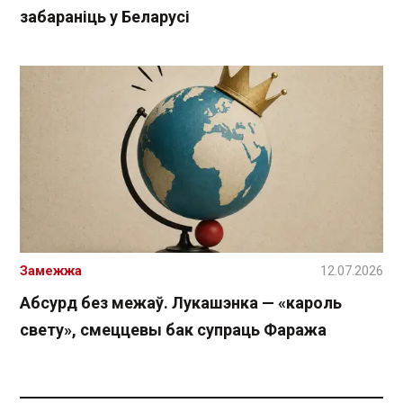
забараніць у Беларусі
Замежжа
12.07.2026
Абсурд без межаў. Лукашэнка — «кароль
свету», смеццевы бак супраць Фаража