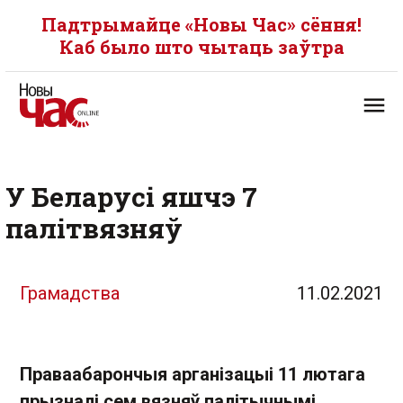
Падтрымайце «Новы Час» сёння!
Каб было што чытаць заўтра
У Беларусі яшчэ 7
палітвязняў
Грамадства
11.02.2021
Праваабарончыя арганізацыі 11 лютага
прызналі сем вязняў палітычнымі