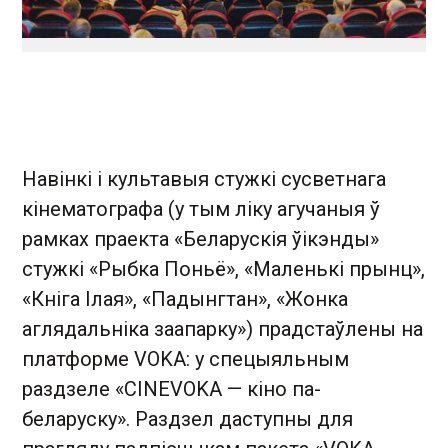
Навінкі і культавыя стужкі сусветнага
кінематографа (у тым ліку агучаныя ў
рамках праекта «Беларускія ўікэнды»
стужкі «Рыбка Поньё», «Маленькі прынц»,
«Кніга Ілая», «Падынгтан», «Жонка
аглядальніка заапарку») прадстаўлены на
платформе VOKA: у спецыяльным
раздзеле «CINEVOKA — кіно па-
беларуску». Раздзел даступны для