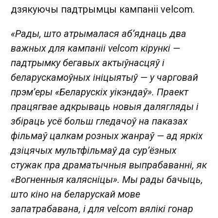
дзякуючы падтрымцы кампаніі velcom.
«Рады, што атрымалася аб’яднаць два
важных для кампаніі velcom кірункі —
падтрымку бегавых актыўнасцяў і
беларускамоўных ініцыятыў — у чарговай
прэм’еры «Беларускіх уікэндаў». Праект
працягвае адкрываць новыя далягляды і
збіраць усё больш гледачоў на паказах
фільмаў цалкам розных жанраў — ад яркіх
дзіцячых мультфільмаў да сур’ёзных
стужак пра драматычныя выпрабаванні, як
«Вогненныя калясніцы». Мы рады бачыць,
што кіно на беларускай мове
запатрабавана, і для velcom вялікі гонар