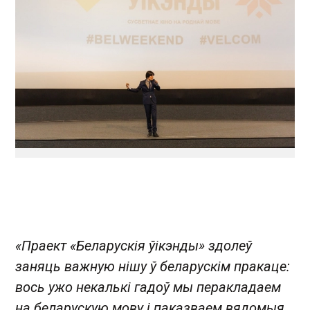
«Праект «Беларускія ўікэнды» здолеў
заняць важную нішу ў беларускім пракаце:
вось ужо некалькі гадоў мы перакладаем
на беларускую мову і паказваем вядомыя