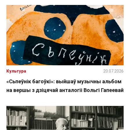
Культура
20.07.2026
«Сьпеўнік багоўкі»: выйшаў музычны альбом
на вершы з дзіцячай анталогіі Вольгі Гапеевай