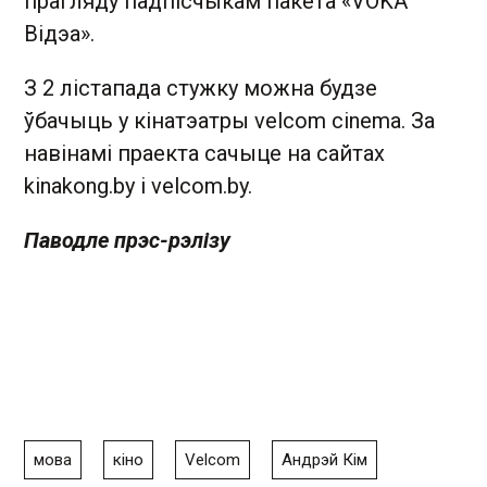
прагляду падпісчыкам пакета «VOKA
Відэа».
З 2 лістапада стужку можна будзе
ўбачыць у кінатэатры velcom cinema. За
навінамі праекта сачыце на сайтах
kinakong.by і velcom.by.
Паводле прэс-рэлізу
мова
кіно
Velcom
Андрэй Кім