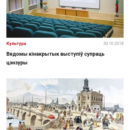
Культура
30.10.2018
Вядомы кінакрытык выступіў супраць
цэнзуры