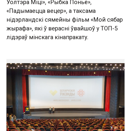
Уолтэра Міці», «Рыбка Поньё»,
«Падымаецца вецер», а таксама
нідэрландскі сямейны фільм «Мой сябар
жырафа», які ў верасні ўвайшоў у ТОП-5
лідэраў мінскага кінапракату.