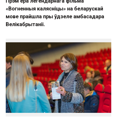
Прэм’ера легендарнага фільма
«Вогненныя калясніцы» на беларускай
мове прайшла пры ўдзеле амбасадара
Велікабрытаніі.