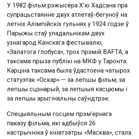
У 1982 фільм рэжысёра Х’ю Хадсана пра
супрацьстаянне двух атлетаў-бегуноў на
летніх Алімпійскіх гульнях у 1924 годзе ў
Парыжы стаў уладальнікам двух
узнагарод Канскага фестывалю,
«Залатога глобуса», трох прэмій BAFTA, а
таксама прыза публікі на МКФ у Таронта.
Карціна таксама была ўдастоена чатырох
статуэтак «Оскар» — за лепшы фільм, за
лепшы сцэнарый, за лепшыя касцюмы і
за лепшы арыгінальны саўндтрэк.
Спецыяльным госцем прэм’ернага
паказу фільма, які адбыўся 26
кастрычніка ў кінатэатры «Масква», стала