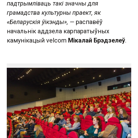
падтрымліваць такі значны для
грамадства культурны праект, як
«Беларускія ўікэнды», —
распавёў
начальнік аддзела карпаратыўных
камунікацый velcom
Мікалай Брэдзелеў
.