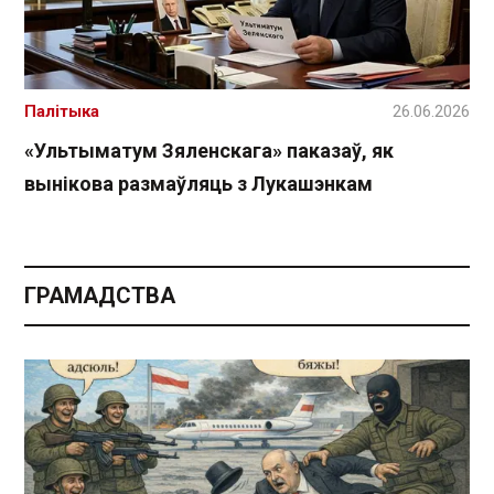
Палітыка
26.06.2026
«Ультыматум Зяленскага» паказаў, як
вынікова размаўляць з Лукашэнкам
ГРАМАДСТВА