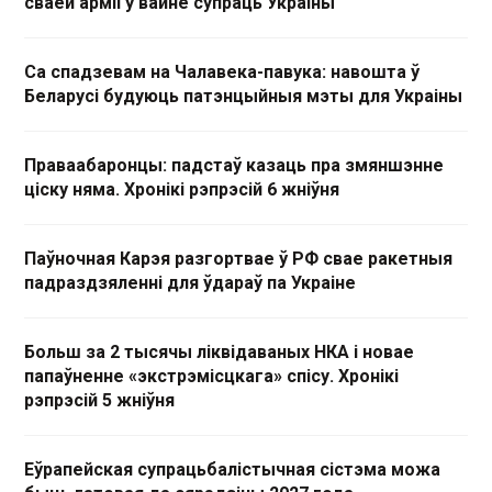
сваёй арміі ў вайне супраць Украіны
Са спадзевам на Чалавека-павука: навошта ў
Беларусі будуюць патэнцыйныя мэты для Украіны
Праваабаронцы: падстаў казаць пра змяншэнне
ціску няма. Хронікі рэпрэсій 6 жніўня
Паўночная Карэя разгортвае ў РФ свае ракетныя
падраздзяленні для ўдараў па Украіне
Больш за 2 тысячы ліквідаваных НКА і новае
папаўненне «экстрэмісцкага» спісу. Хронікі
рэпрэсій 5 жніўня
Еўрапейская супрацьбалістычная сістэма можа