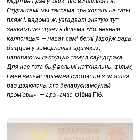
Мідлтан і дзе ў свой час вучылася і я.
Студэнтамі мы таксама прыходзілі на гэты
пляж і, вядома ж, узгадвалі знятую тут
знакамітую сцэну з фільма «Вогненныя
калясніцы» — нават самі беглі ўздоўж вады
быццам ў замедленых здымках,
напяваючы галоўную тэму з саўндтрэка.
Для нас гэта быў вельмі натхняльны фільм,
і мне вельмі прыемна сустрэцца з ім яшчэ
раз дзякуючы яго беларускамоўнай
прэм’еры»
, — адзначае
Фіёна Гіб
.