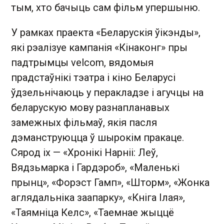
тым, хто бачыць сам фільм упершыню.
У рамках праекта «Беларускія ўікэнды»,
які рэалізуе кампанія «Кінаконг» пры
падтрымцы velcom, вядомыя
прадстаўнікі тэатра і кіно Беларусі
ўдзельнічаюць у перакладзе і агучцы на
беларускую мову разнапланавых
замежных фільмаў, якія пасля
дэманструюцца ў шырокім пракаце.
Сярод іх — «Хронікі Нарніі: Леў,
Вядзьмарка і Гардэроб», «Маленькі
прынц», «Форэст Гамп», «Шторм», «Жонка
аглядальніка заапарку», «Кніга Ілая»,
«Таямніца Келс», «Таемнае жыццё