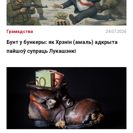
Грамадства
24.07.2026
Бунт у бункеры: як Хрэнін (амаль) адкрыта
пайшоў супраць Лукашэнкі