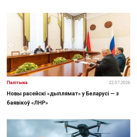
Палітыка
22.07.2026
Новы расейскі «дыплямат» у Беларусі — з
баявікоў «ЛНР»