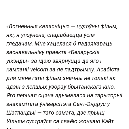
«Вогненныя калясніцы» — цудоўны фільм,
які, я упэўнена, спадабаецца ўсім
гледачам. Мне хацелася б падзякаваць
заснавальніку праекта «Беларускія
ўікэнды» за ідэю звярнуцца да яго і
кампаніі velcom за яе падтрымку. Асабіста
для мяне гэты фільм значны не толькі як
адзін з лепшых узораў брытанскага кіно.
Яго першая сцэна здымалася на тэрыторыі
знакамітага ўніверсітэта Сент-Эндрус у
Шатландыі — таго самага, дзе прынц
Уільям сустрэўся са сваёю жонкаю Кэйт