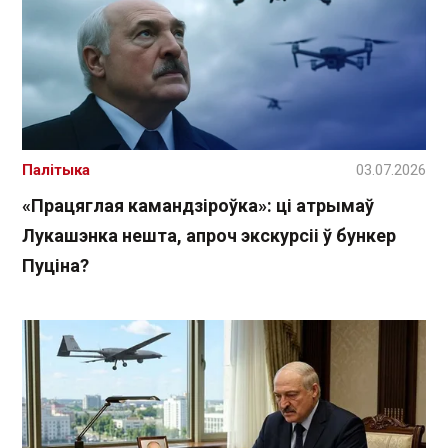
Палітыка
03.07.2026
«Працяглая камандзіроўка»: ці атрымаў
Лукашэнка нешта, апроч экскурсіі ў бункер
Пуціна?