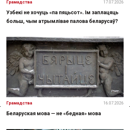
Грамадства
17.07.2026
Узбекі не хочуць «па пяцьсот». Ім заплацяць
больш, чым атрымлівае палова беларусаў?
Грамадства
16.07.2026
Спасылка без VPN
Беларуская мова — не «бедная» мова