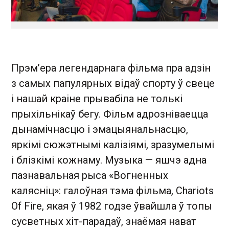
Прэм’ера легендарнага фільма пра адзін
з самых папулярных відаў спорту ў свеце
і нашай краіне прывабіла не толькі
прыхільнікаў бегу. Фільм адрозніваецца
дынамічнасцю і эмацыянальнасцю,
яркімі сюжэтнымі калізіямі, зразумелымі
і блізкімі кожнаму. Музыка — яшчэ адна
пазнавальная рыса «Вогненных
калясніц»: галоўная тэма фільма, Chariots
Of Fire, якая ў 1982 годзе ўвайшла ў топы
сусветных хіт-парадаў, знаёмая нават