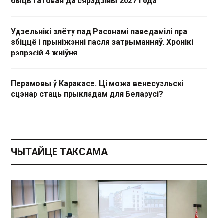
быць гатовая да сярэдзіны 2027 года
Удзельнікі злёту пад Расонамі паведамілі пра
збіццё і прыніжэнні пасля затрыманняў. Хронікі
рэпрэсій 4 жніўня
Перамовы ў Каракасе. Ці можа венесуэльскі
сцэнар стаць прыкладам для Беларусі?
ЧЫТАЙЦЕ ТАКСАМА