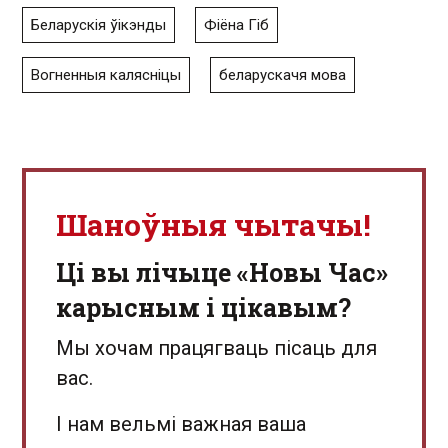
Беларускія ўікэнды
Фіёна Гіб
Вогненныя калясніцы
беларускачя мова
Шаноўныя чытачы!
Ці вы лічыце «Новы Час»
карысным і цікавым?
Мы хочам працягваць пісаць для
вас.
І нам вельмі важная ваша