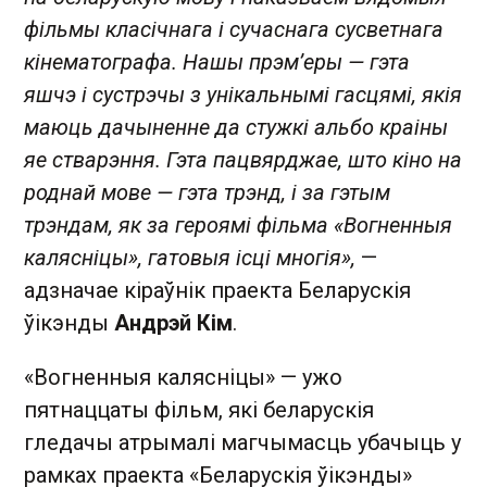
фільмы класічнага і сучаснага сусветнага
кінематографа. Нашы прэм’еры — гэта
яшчэ і сустрэчы з унікальнымі гасцямі, якія
маюць дачыненне да стужкі альбо краіны
яе стварэння. Гэта пацвярджае, што кіно на
роднай мове — гэта трэнд, і за гэтым
трэндам, як за героямі фільма «Вогненныя
калясніцы», гатовыя ісці многія»,
—
адзначае кіраўнік праекта Беларускія
ўікэнды
Андрэй Кім
.
«Вогненныя калясніцы» — ужо
пятнаццаты фільм, які беларускія
гледачы атрымалі магчымасць убачыць у
рамках праекта «Беларускія ўікэнды»