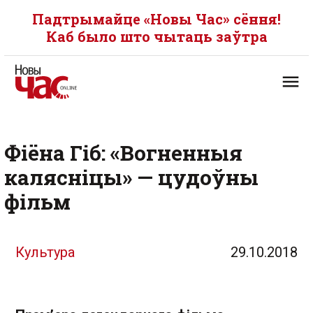
Падтрымайце «Новы Час» сёння!
Каб было што чытаць заўтра
Фіёна Гіб: «Вогненныя
калясніцы» — цудоўны
фільм
Культура
29.10.2018