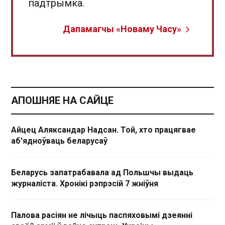
падтрымка.
Дапамагчы «Новаму Часу»
АПОШНЯЕ НА САЙЦЕ
Айцец Аляксандар Надсан. Той, хто працягвае
аб'ядноўваць беларусаў
Беларусь запатрабавала ад Польшчы выдаць
журналіста. Хронікі рэпрэсій 7 жніўня
Палова расіян не лічыць паспяховымі дзеянні