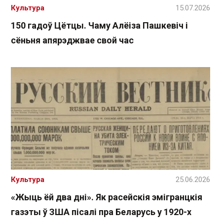
Культура
15.07.2026
150 гадоў Цётцы. Чаму Алёіза Пашкевіч і
сёньня апярэджвае свой час
Культура
25.06.2026
«Жыць ёй два дні». Як расейскія эмігранцкія
газэты ў ЗША пісалі пра Беларусь у 1920-х