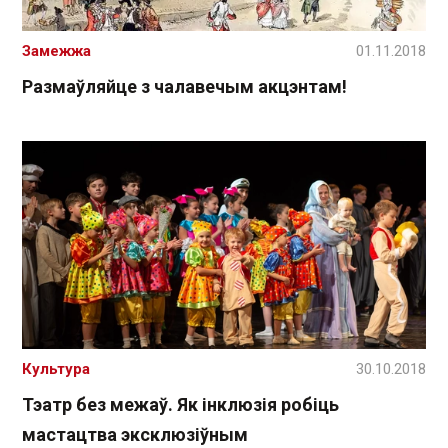
Замежжа
01.11.2018
Размаўляйце з чалавечым акцэнтам!
Культура
30.10.2018
Тэатр без межаў. Як інклюзія робіць
мастацтва эксклюзіўным