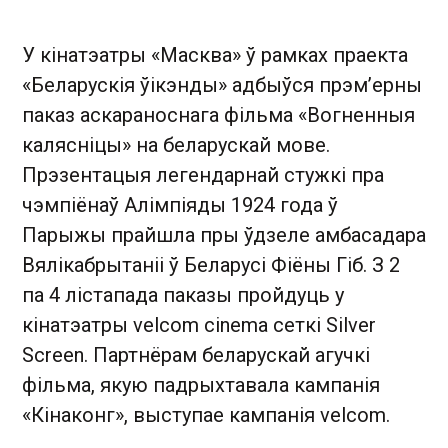
У кінатэатры «Масква» ў рамках праекта
«Беларускія ўікэнды» адбыўся прэм’ерны
паказ аскараноснага фільма «Вогненныя
калясніцы» на беларускай мове.
Прэзентацыя легендарнай стужкі пра
чэмпіёнаў Алімпіяды 1924 года ў
Парыжы прайшла пры ўдзеле амбасадара
Вялікабрытаніі ў Беларусі Фіёны Гіб. З 2
па 4 лістапада паказы пройдуць у
кінатэатры velcom cinema сеткі Silver
Screen. Партнёрам беларускай агучкі
фільма, якую падрыхтавала кампанія
«Кінаконг», выступае кампанія velcom.