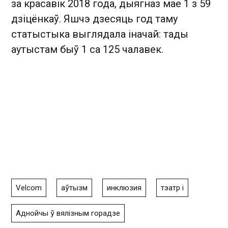
за красавік 2018 года, дыягназ мае 1 з 59
дзіцёнкаў. Яшчэ дзесяць год таму
статыстыка выглядала іначай: тады
аутыстам быў 1 са 125 чалавек.
Velcom
аўтызм
инклюзия
тэатр і
Аднойчы ў вялізным горадзе