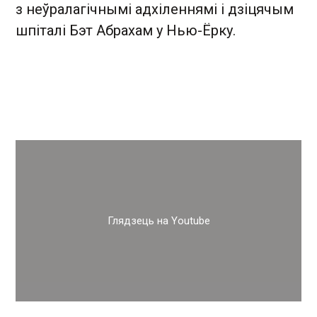
з неўралагічнымі адхіленнямі і дзіцячым
шпіталі Бэт Абрахам у Нью-Ёрку.
Глядзець на Youtube