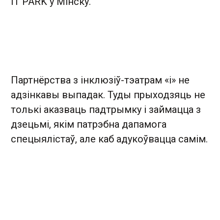
IT PARK у Мінску.
Партнёрства з інклюзіў-тэатрам «і» не
адзінкавы выпадак. Туды прыходзяць не
толькі аказваць падтрымку і займацца з
дзецьмі, якім патрэбна дапамога
спецыялістаў, але каб адукоўвацца самім.