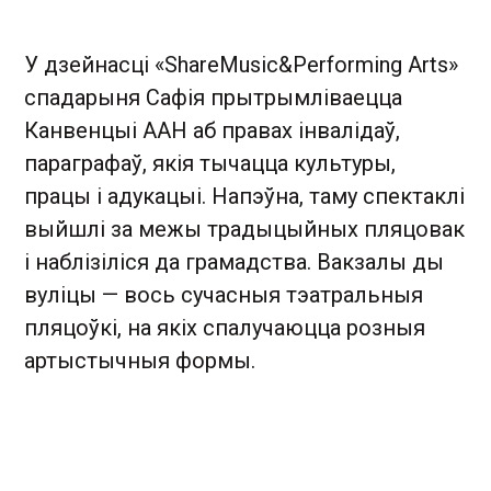
У дзейнасці «ShareMusic&Performing Arts»
спадарыня Сафія прытрымліваецца
Канвенцыі ААН аб правах інвалідаў,
параграфаў, якія тычацца культуры,
працы і адукацыі. Напэўна, таму спектаклі
выйшлі за межы традыцыйных пляцовак
і наблізіліся да грамадства. Вакзалы ды
вуліцы — вось сучасныя тэатральныя
пляцоўкі, на якіх спалучаюцца розныя
артыстычныя формы.