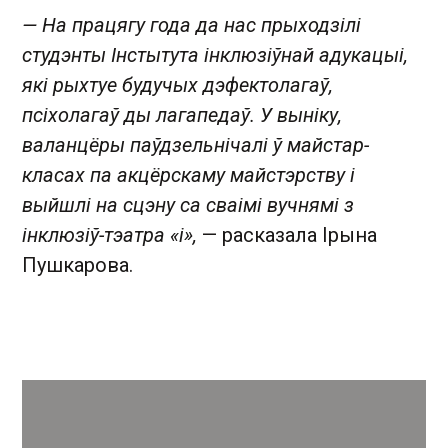
— На працягу года да нас прыходзілі
студэнты Інстытута інклюзіўнай адукацыі,
які рыхтуе будучых дэфектолагаў,
псіхолагаў ды лагапедаў. У выніку,
валанцёры паўдзельнічалі ў майстар-
класах па акцёрскаму майстэрству і
выйшлі на сцэну са сваімі вучнямі з
інклюзіў-тэатра «і»,
— расказала Ірына
Пушкарова.