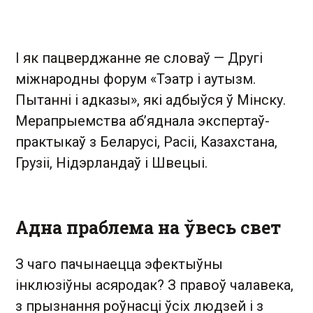
І як пацверджанне яе словаў — Другі
міжнародны форум «Тэатр і аутызм.
Пытанні і адказы», які адбыўся ў Мінску.
Мерапрыемства аб’яднала экспертаў-
практыкаў з Беларусі, Расіі, Казахстана,
Грузіі, Нідэрландаў і Швецыі.
Адна праблема на ўвесь свет
З чаго пачынаецца эфектыўны
інклюзіўны асяродак? З правоў чалавека,
з прызнання роўнасці ўсіх людзей і з