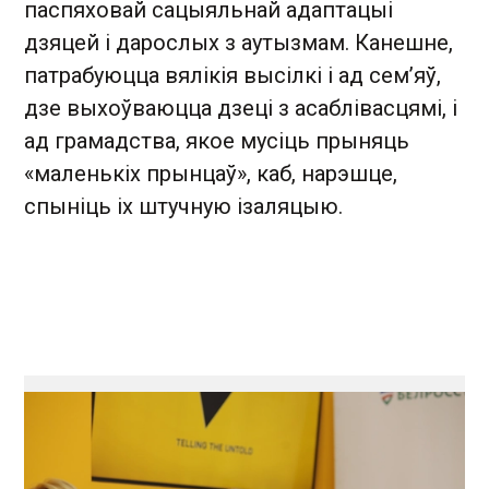
паспяховай сацыяльнай адаптацыі
дзяцей і дарослых з аутызмам. Канешне,
патрабуюцца вялікія высілкі і ад сем’яў,
дзе выхоўваюцца дзеці з асаблівасцямі, і
ад грамадства, якое мусіць прыняць
«маленькіх прынцаў», каб, нарэшце,
спыніць іх штучную ізаляцыю.