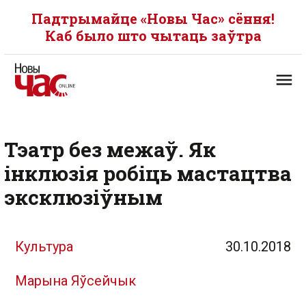
Падтрымайце «Новы Час» сёння!
Каб было што чытаць заўтра
Тэатр без межаў. Як
інклюзія робіць мастацтва
эксклюзіўным
Культура
30.10.2018
Марына Яўсейчык