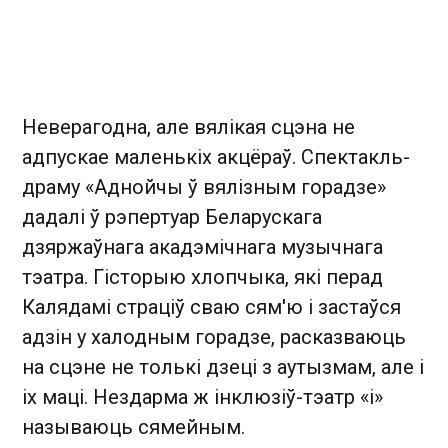
Неверагодна, але вялікая сцэна не
адпускае маленькіх акцёраў. Спектакль-
драму «Аднойчы ў вялізным горадзе»
дадалі ў рэпертуар Беларускага
дзяржаўнага акадэмічнага музычнага
тэатра. Гісторыю хлопчыка, які перад
Калядамі страціў сваю сям'ю і застаўся
адзін у халодным горадзе, расказваюць
на сцэне не толькі дзеці з аутызмам, але і
іх маці. Нездарма ж інклюзіў-тэатр «і»
называюць сямейным.