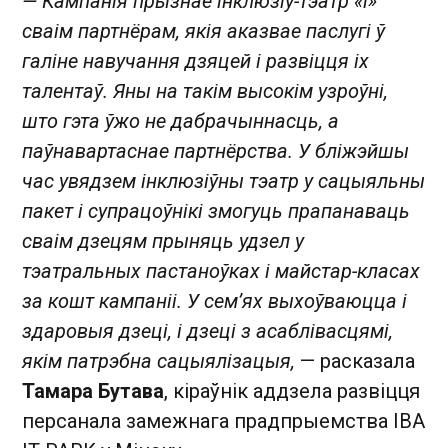
— Кампанія прызнае інклюзіў-тэатр «і»
сваім партнёрам, якія аказвае паслугі ў
галіне навучання дзяцей і развіцця іх
талентаў. Яны на такім высокім узроўні,
што гэта ўжо не дабрачыннасць, а
паўнавартаснае партнёрства. У бліжэйшы
час увядзем інклюзіўны тэатр у сацыяльны
пакет і супрацоўнікі змогуць прапанаваць
сваім дзецям прыняць удзел у
тэатральных пастаноўках і майстар-класах
за кошт кампаніі. У сем’ях выхоўваюцца і
здаровыя дзеці, і дзеці з асаблівасцямі,
якім патрэбна сацыялізацыя,
— расказала
Тамара Бутава
, кіраўнік аддзела развіцця
персанала замежнага прадпрыемства IBA