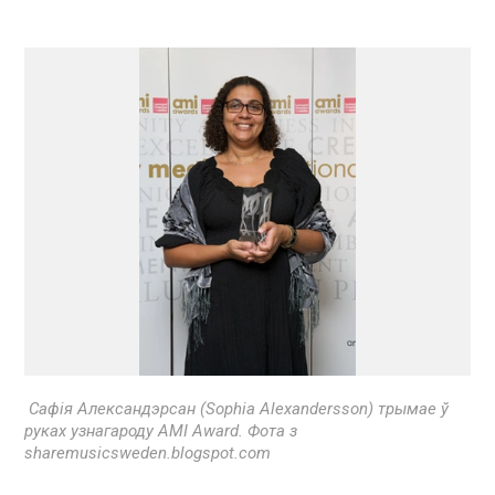
Сафія Александэрсан (Sophia Alexandersson) трымае ў
руках узнагароду AMI Award. Фота з
sharemusicsweden.blogspot.com