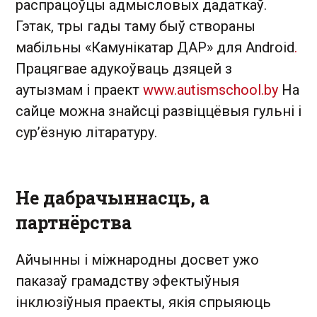
распрацоўцы адмысловых дадаткаў.
Гэтак, тры гады таму быў створаны
мабільны «Камунікатар ДАР» для Android
.
Працягвае адукоўваць дзяцей з
аутызмам і праект
www.autismschool.by
На
сайце можна знайсці развіццёвыя гульні і
сур’ёзную літаратуру.
Не дабрачыннасць, а
партнёрства
Айчынны і міжнародны досвет ужо
паказаў грамадству эфектыўныя
інклюзіўныя праекты, якія спрыяюць