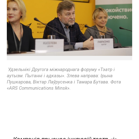
Удзельнікі Другога міжнароднага форуму «Тэатр і
аутызм. Пытанні і адказы». Злева направа: Ірына
Пушкарова, Віктар Лаўрусенка і Тамара Бутава. Фота
«ARS Communications Minsk».