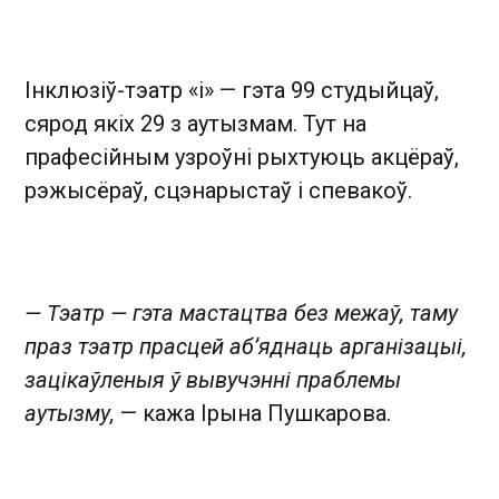
Інклюзіў-тэатр «і» — гэта 99 студыйцаў,
сярод якіх 29 з аутызмам. Тут на
прафесійным узроўні рыхтуюць акцёраў,
рэжысёраў, сцэнарыстаў і спевакоў.
— Тэатр — гэта мастацтва без межаў, таму
праз тэатр прасцей аб’яднаць арганізацыі,
зацікаўленыя ў вывучэнні праблемы
аутызму,
— кажа Ірына Пушкарова.