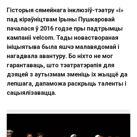
Гісторыя сямейнага інклюзіў-тэатру «і»
пад кіраўніцтвам Ірыны Пушкаровай
пачалася ў 2016 годзе пры падтрымцы
кампаніі velcom. Тады новаствораная
ініцыятыва была яшчэ малавядомай і
нагадвала авантуру. Бо ніхто не мог
гарантаваць, што тэатратэрапія для
дзяцей з аутызмам зменіць іх жыццё да
лепшага, дапаможа раскрыць таленты і
сацыялізавацца.