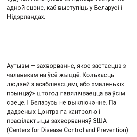
адной сцэне, каб выступіць у Беларусі і
Нідэрландах.
Аутызм — захворванне, якое застаецца з
чалавекам на ўсё жыццё. Колькасць
людзей з асаблівасцямі, або «маленькіх
прынцаў» штогод павялічваецца ва ўсім
свеце. І Беларусь не выключэнне. Па
дадзеных Цэнтра па кантролю і
прафілактыцы захворванняў ЗША
(Centers for Disease Control and Prevention)