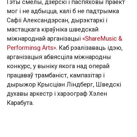
Гэты смелы, дзёрскі і паспяховы праект
мог і не адбыцца, калі б не падтрымка
Сафіі Александэрсан, дырэктаркі і
мастацкага кіраўніка шведскай
міжнароднай арганізацыі
«ShareMusic &
Performinsg Arts»
. Каб рэалізаваць ідэю,
арганізацыя абвясціла міжнародны
конкурс, у выніку якога над операй
працаваў трамбаніст, кампазітар і
дырыжор Крысціан Ліндберг, Шведскі
духавы аркестр і харэограф Хэлен
Карабута.