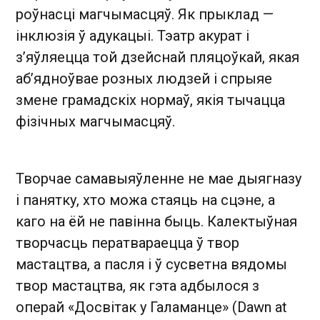
роўнасці магчымасцяў. Як прыклад —
інклюзія ў адукацыі. Тэатр акурат і
з’яўляецца той дзейснай пляцоўкай, якая
аб’ядноўвае розных людзей і спрыяе
змене грамадскіх нормаў, якія тычацца
фізічных магчымасцяў.
Творчае самавыяўленне не мае дыягназу
і панятку, хто можа стаяць на сцэне, а
каго на ёй не павінна быць. Калектыўная
творчасць ператвараецца ў твор
мастацтва, а пасля і ў сусветна вядомы
твор мастацтва, як гэта адбылося з
операй «Досвітак у Галаманце» (Dawn at