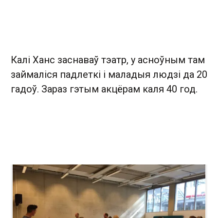
Калі Ханс заснаваў тэатр, у асноўным там
займаліся падлеткі і маладыя людзі да 20
гадоў. Зараз гэтым акцёрам каля 40 год.