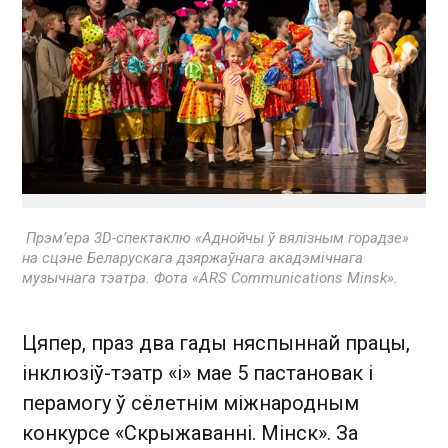
Прэм’ера 3D-спектаклю «Аднойчы ў вялізным горадзе»
на сцэне Беларускага дзяржаўнага акадэмічнага
музычнага тэатра. Фота «ARS Communications Minsk».
Цяпер, праз два гады няспыннай працы,
інклюзіў-тэатр «і» мае 5 пастановак і
перамогу ў сёлетнім міжнародным
конкурсе «Скрыжаванні. Мінск». За