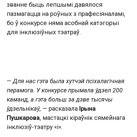
званне быць лепшымі давялося
пазмагацца на роўных з прафесіяналамі,
бо ў конкурсе няма асобнай катэгорыі
для інклюзіўных тэатраў.
—
Для нас гэта была хутчэй псіхалагічная
перамога. У конкурсе прымала ўдзел 200
каманд, а гэта больш за дзве тысячы
ўдзельнікаў,
— расказала
Ірына
Пушкарова
, мастацкі кіраўнік сямейнага
інклюзіў-тэатру «і».