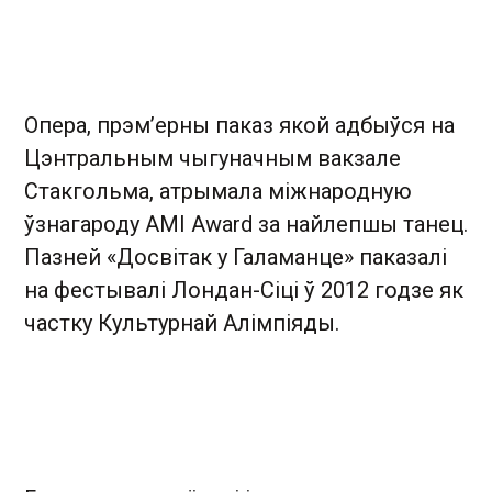
Опера, прэм’ерны паказ якой адбыўся на
Цэнтральным чыгуначным вакзале
Стакгольма, атрымала міжнародную
ўзнагароду AMI Award за найлепшы танец.
Пазней «Досвітак у Галаманце» паказалі
на фестывалі Лондан-Сіці ў 2012 годзе як
частку Культурнай Алімпіяды.