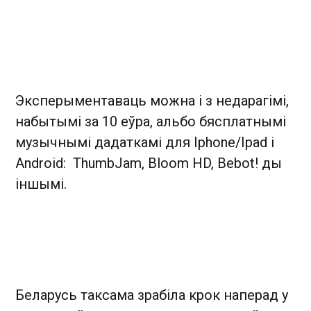
Эксперыментаваць можна і з недарагімі,
набытымі за 10 еўра, альбо бясплатнымі
музычнымі дадаткамі для Iphone/Ipad і
Android: ThumbJam, Bloom HD, Bebot! ды
іншымі.
Беларусь таксама зрабіла крок наперад у