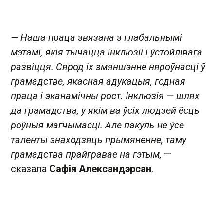
— Наша праца звязана з глабальнымі
мэтамі, якія тычацца інклюзіі і ўстойлівага
развіцця. Сярод іх змяншэнне няроўнасці ў
грамадстве, якасная адукацыя, годная
праца і эканамічны рост. Інклюзія — шлях
да грамадства, у якім ва ўсіх людзей ёсць
роўныя магчымасці. Але пакуль не ўсе
таленты знаходзяць прымяненне, таму
грамадства прайгравае на гэтым,
—
сказала
Сафія Александэрсан
.