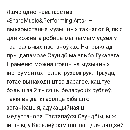
Яшчэ адно наватарства
«ShareMusic&Performing Arts» —
выкарыстанне музычных тэхналогій, якія
для кожнага робяць магчымым удзел у
тэатральных пастаноўках. Напрыклад,
пры дапамозе Саундбіма альбо Гукавага
Праменю можна іграць на музычных
інструментах толькі рухамі рук. Праўда,
гэтае вынаходніцтва дарагое, каштуе
больш за 2 тысячы беларускіх рублёў.
Такія выдаткі асіліць хіба што
арганізацыя, адукацыйная ці
медустанова. Тэставаўся Саундбім, між
іншым, у Каралеўскім шпіталі для людзей