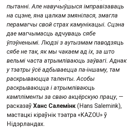
пытанні. Але навучыўшыся імправізаваць
на сцэне, яна цалкам змянілася, змагла
перамагчы свой страх камунікацыі. Сцэна
дае магчымасць адчуваць сябе
ўпэўненымі. Людзі з аутызмам паводзяць
сябе не так, як мы чакаем ад іх, за што
вельмі часта атрымліваюць заўвагі. Аднак
у тэатры ўсё адбываецца па-іншаму, там
раскрываюцца таленты. Асобы
раскрываюцца і атрымліваюць
кампліменты за сваю акцёрскую працу
, —
расказаў
Ханс Салемінк
(Hans Salemink),
мастацкі кіраўнік тэатра «KAZOU» ў
Нідэрландах.