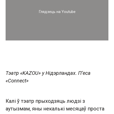
Глядзець на Youtube
Тэатр «KAZOU» у Нідэрландах. П’еса
«Connect»
Калі ў тэатр прыходзяць людзі з
аутызмам, яны некалькі месяцаў проста