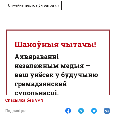
Сямейны інклюзіў-тэатра «і»
Шаноўныя чытачы!
Aхвяраванні
незалежным медыя —
ваш унёсак у будучыню
грамадзянскай
супольнасці.
Спасылка без VPN
Мы хочам працягваць пісаць для
вас.