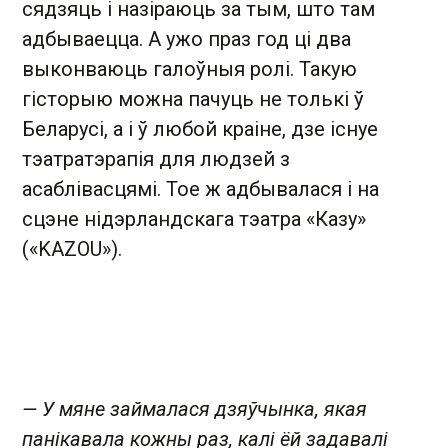
сядзяць і назіраюць за тым, што там
адбываецца. А ужо праз год ці два
выконваюць галоўныя ролі. Такую
гісторыю можна пачуць не толькі ў
Беларусі, а і ў любой краіне, дзе існуе
тэатратэрапія для людзей з
асаблівасцямі. Тое ж адбывалася і на
сцэне нідэрландскага тэатра «Казу»
(«KAZOU»).
— У мяне займалася дзяўчынка, якая
панікавала кожны раз, калі ёй задавалі