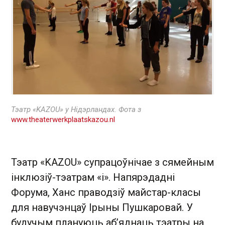
Тэатр «KAZOU» у Нідэрландах. Фота з
www.theaterwerkplaatskazou.nl
Тэатр «KAZOU» супрацоўнічае з сямейным
інклюзіў-тэатрам «і». Напярэдадні
Форума, Ханс праводзіў майстар-класы
для навучэнцаў Ірыны Пушкаровай. У
будучым плануюць аб’яднаць тэатры на